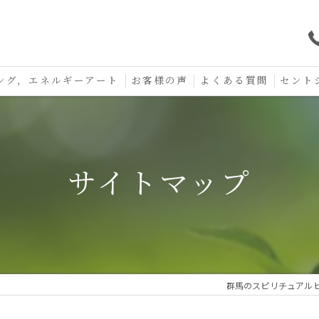
ング，エネルギーアート
お客様の声
よくある質問
セント
口コミ
セント
セント
サイトマップ
お守り
群馬のスピリチュアルヒー