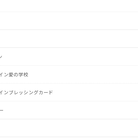
ン
イン愛の学校
インブレッシングカード
ー