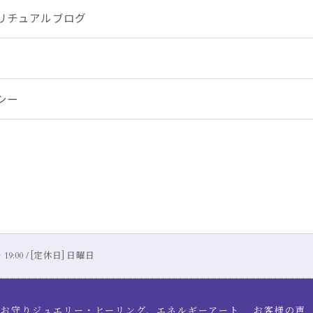
リチュアルブログ
シー
 19:00 / [定休日] 日曜日
お守りジュエリー・ヒーリング，エネルギーアート
お客様の声