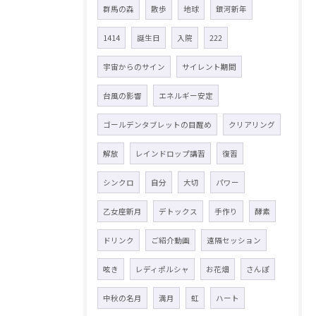
群馬の森
散歩
地球
銀河新年
1414
誕生日
入院
222
宇宙からのサイン
サイレント期間
台風の影響
エネルギー安定
ゴールデンタブレットの目醒め
クリアリング
解放
レインドロップ講習
復習
シンクロ
自分
大切
パワー
乙女座新月
デトックス
手作り
酵素
ドリンク
ご紹介動画
遠隔セッション
呟き
レディポルシャ
お花畑
さんぽ
中秋の名月
満月
虹
ハート