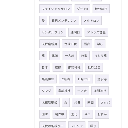
フェイシャルサロン
グランk
秋分の日
愛
自己メンテナンス
メタトロン
サンダルフォン
通院日
アトラス彗星
天秤座新月
金環日食
騒音
学び
旅
準備
一人旅
熱海
ひとり旅
日本
京都
御岩神社
11月11日
黒龍神社
ご祈祷
11月20日
清水寺
リング
貫前神社
一ノ宮
浅間神社
木花咲耶姫
心
栄養
映画
スタバ
珈琲
制作中
変化
今年
わずか
天使の羽根ひー
シトリン
輝き