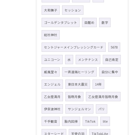
大和撫子
セッション
ゴールデンタブレット
目醒め
数字
総社神社
セントジャーメインブレッシングカード
5678
ユニコーン
水
メンテナンス
自己肯定
威風堂々
一斉遠隔ヒーリング
自分に集中
エンジェル
東日本大震災
14年
乙女座満月
皆既月食
乙女座満月皆既月食
伊奈波神社
サンジェルマン
パリ
千手観音
胎内回帰
TikTok
lite
スターシード
天使の羽
TikTokLite