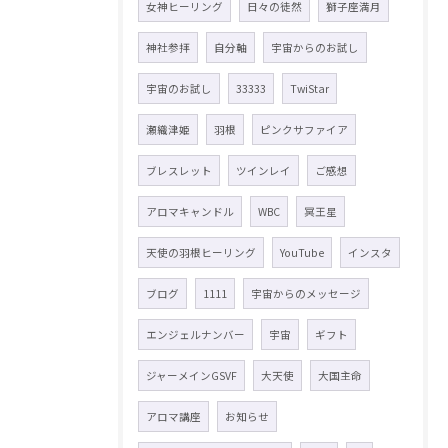
女神ヒーリング
日々の徒然
獅子座満月
神社参拝
自分軸
宇宙からのお試し
宇宙のお試し
33333
TwiStar
瀬織津姫
羽根
ピンクサファイア
ブレスレット
ツインレイ
ご感想
アロマキャンドル
WBC
冥王星
天使の羽根ヒーリング
YouTube
インスタ
ブログ
1111
宇宙からのメッセージ
エンジェルナンバー
宇宙
ギフト
ジャーメインGSVF
大天使
大国主命
アロマ講座
お知らせ