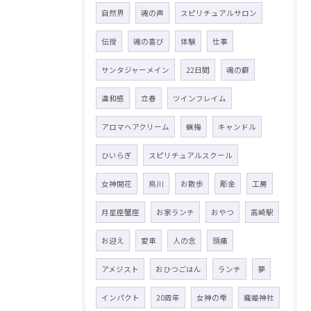
自然界
魂の声
スピリチュアルサロン
伝授
魂の喜び
体験
仕事
サンタジャーメイン
22日間
魂の癖
違和感
立春
ツインフレイム
アロマヘアクリーム
蝋梅
キャンドル
ひいらぎ
スピリチュアルスクール
女神開花
烏川
お散歩
彫金
工房
月星座蟹座
お家ランチ
おやつ
高崎駅
お迎え
愛車
人の念
頭痛
アメジスト
おひつごはん
ランチ
夢
インパクト
20周年
女神の雫
織姫神社