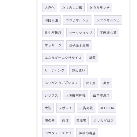
大浄化
たけのこご飯
おうちランチ
沼田公園
つつじマルシェ
ツツジマルシェ
牡牛座新月
ワークショップ
不思議な夢
マッサージ
双子座木星期
エネルギーエクササイズ
講習
リーディング
お心遣い
ありがとうございます
双子座
奥宮
シリウス
大洗磯前神社
山羊座満月
大洗
スポニチ
広告掲載
ALEESHA
魂の器
肉体
素戔嗚
クサカゲロウ
コガタノミズアブ
神磯の鳥居