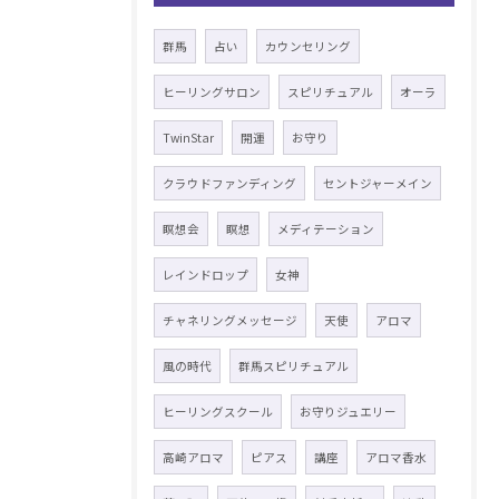
群馬
占い
カウンセリング
ヒーリングサロン
スピリチュアル
オーラ
TwinStar
開運
お守り
クラウドファンディング
セントジャーメイン
瞑想会
瞑想
メディテーション
レインドロップ
女神
チャネリングメッセージ
天使
アロマ
風の時代
群馬スピリチュアル
ヒーリングスクール
お守りジュエリー
高崎アロマ
ピアス
講座
アロマ香水