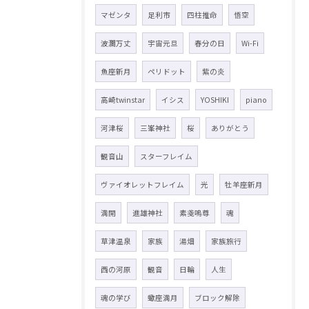
マゼンタ
足利市
四柱推命
悟空
波瀾万丈
宇宙元旦
春分の日
Wi-Fi
魚座新月
ペリドット
紫の炎
高崎twinstar
イシス
YOSHIKI
piano
河津桜
三峯神社
桜
ありがとう
観音山
スターフレイム
ヴァイオレットフレイム
光
牡羊座新月
満開
進雄神社
素戔嗚尊
魂
草津温泉
家族
湯畑
家族旅行
西の河原
観音
日輪
人生
魂の学び
蠍座満月
ブロック解除