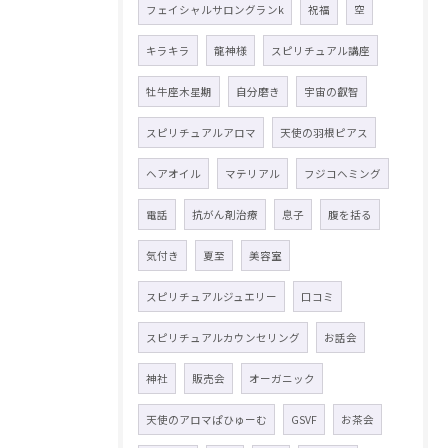
フェイシャルサロングランk
祝福
空
キラキラ
龍神様
スピリチュアル講座
牡牛座木星期
自分磨き
宇宙の叡智
スピリチュアルアロマ
天使の羽根ピアス
ヘアオイル
マテリアル
フジコヘミング
電話
抗がん剤治療
息子
腹を括る
気付き
夏至
美容室
スピリチュアルジュエリー
口コミ
スピリチュアルカウンセリング
お話会
神社
販売会
オーガニック
天使のアロマぱひゅーむ
GSVF
お茶会