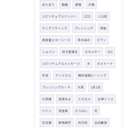
水たまり
動画
遠隔
夕陽
スピリチュアルナンバー
2222
ゾロ目
ヤングリヴィング
プレッシング
移転
美容室スターシード
草木染め
ピアノ
ショパン
双子座満月
エネルギー
522
スピリチュアルメッセージ
木
ネメトーナ
冬至
クリスマス
無料遠隔ヒーリング
ブレッシングカード
大和
1月1日
大和魂
目覚めよ
ミカエル
女神イシス
ツイン
流星群
ろうばい
花
花言葉
群馬県庁
光の柱
白衣観音