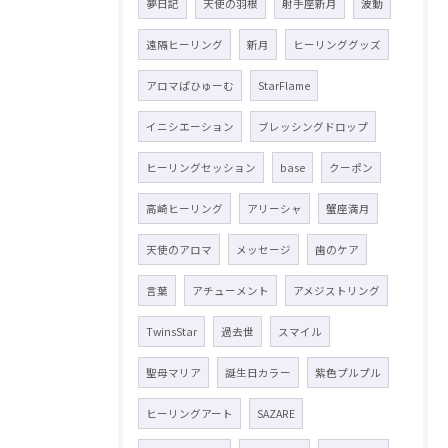
夢日記
天使の羽根
射手座新月
波動
遠隔ヒーリング
新月
ヒーリンググッズ
アロマぱひゅーむ
StarFlame
イニシエーション
ブレッシングドロップ
ヒーリングセッション
base
クーポン
高崎ヒーリング
アリーシャ
蟹座満月
天使のアロマ
メッセージ
歯のケア
言葉
アチューメント
アメジストリング
TwinsStar
過去世
スマイル
聖母マリア
誕生日カラー
紫色プルプル
ヒーリングアート
SAZARE