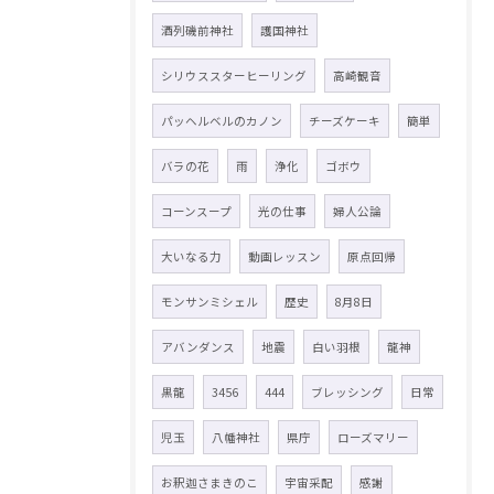
酒列磯前神社
護国神社
シリウススターヒーリング
高崎観音
パッヘルベルのカノン
チーズケーキ
簡単
バラの花
雨
浄化
ゴボウ
コーンスープ
光の仕事
婦人公論
大いなる力
動画レッスン
原点回帰
モンサンミシェル
歴史
8月8日
アバンダンス
地震
白い羽根
龍神
黒龍
3456
444
ブレッシング
日常
児玉
八幡神社
県庁
ローズマリー
お釈迦さまきのこ
宇宙采配
感謝