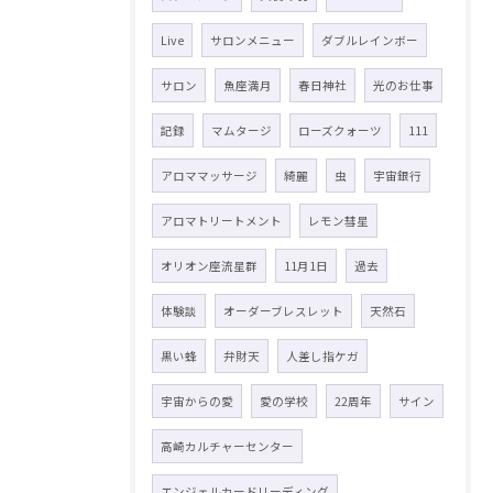
Live
サロンメニュー
ダブルレインボー
サロン
魚座満月
春日神社
光のお仕事
記録
マムタージ
ローズクォーツ
111
アロママッサージ
綺麗
虫
宇宙銀行
アロマトリートメント
レモン彗星
オリオン座流星群
11月1日
過去
体験談
オーダーブレスレット
天然石
黒い蜂
弁財天
人差し指ケガ
宇宙からの愛
愛の学校
22周年
サイン
高崎カルチャーセンター
エンジェルカードリーディング