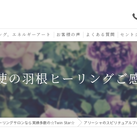
ング，エネルギーアート
お客様の声
よくある質問
セント
口コミ
セント
セント
使の羽根ヒーリングご
お守り
ングサロンなら実績多数の☆Twin Star☆
アリーシャのスピリチュアルブ