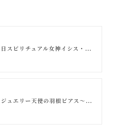
春分の日スピリチュアル女神イシス・観音波動のアロマぱひゅーむご予約スタート
お守りジュエリー天使の羽根ピアス〜ペリドット大天使チャミュエル〜