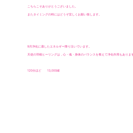
こちらこそありがとうございました。
またタイミングの時にはどうぞ宜しくお願い致します。
9月浄化に適したエネルギー降り注いでいます。
天使の羽根ヒーリングは，心・魂・身体のバランスを整えて浄化作用もあり
120分ほど 13,000縁