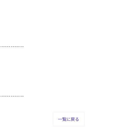
-------------
-------------
一覧に戻る