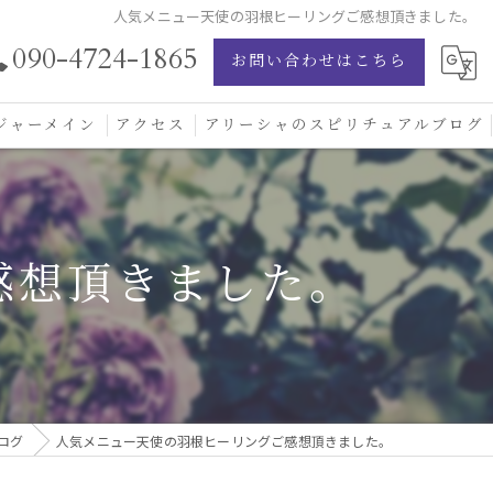
人気メニュー天使の羽根ヒーリングご感想頂きました。
090-4724-1865
お問い合わせはこちら
ジャーメイン
アクセス
アリーシャのスピリチュアルブログ
ジャーメイン愛の学校
ジャーメインブレッシングカード
感想頂きました。
ジュエリー
ログ
人気メニュー天使の羽根ヒーリングご感想頂きました。