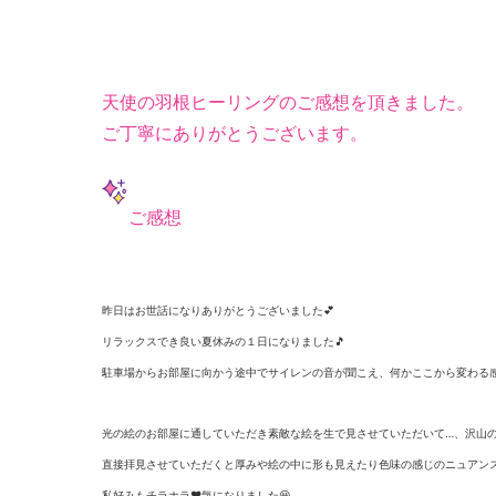
天使の羽根ヒーリングのご感想を頂きました。
ご丁寧にありがとうございます。
ご感想
昨日はお世話になりありがとうございました💕
リラックスでき良い夏休みの１日になりました🎵
駐車場からお部屋に向かう途中でサイレンの音が聞こえ、
何かここから変わる
光の絵のお部屋に通していただき素敵な絵を生で見させていただい
て…、沢山
直接拝見させていただくと厚みや絵の中に形も見えたり色味の感じ
のニュアン
私好みもチラホラ❤️気になりました😆