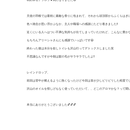
天使の羽根では最初に素敵な香りに包まれて、
それから頭頂部からふくらはぎ
色々雑念が思い浮かぶなか、
主人や職場への感謝にたどり着きました❗
近くにいる人へはつい不満な気持ちが出てしまっていたけれど、
こんなに豊か
もちろんアリーシャさんにも感謝でいっぱいです😃
終わった後は水分を欲しトイレも沢山行ってデトックスしました笑
不思議なんですが今朝は髪の毛がサラサラでしたよ❗
レインドロップ、
前回は背中が燃えるように熱くなったけど今回は首が少しビリビリ
した程度で
沢山のオイルを惜しげもなく使っていただいて、、
どこのアロマかな？
って聞
本当にありがとうございました💕💕💕