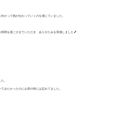
に向かって熱が伝わっていくのを感
じていました。
な時間を過ごさせていただき ありがたみを実感しました💕
した。
いてみたかったのにお茶の時には忘れてました。