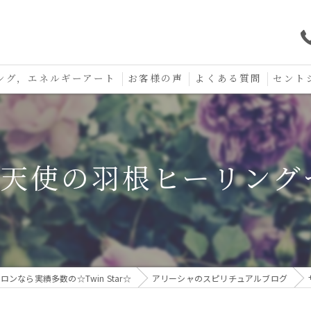
ング，エネルギーアート
お客様の声
よくある質問
セント
口コミ
セント
セント
︎天使の羽根ヒーリン
お守り
なら実績多数の☆Twin Star☆
アリーシャのスピリチュアルブログ