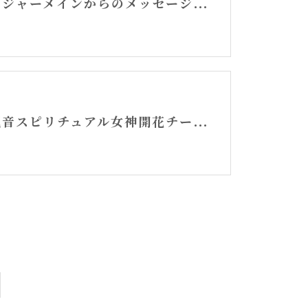
セントジャーメインからのメッセージ・水瓶座新月アリーシャ
白衣観音スピリチュアル女神開花チーム活動記録YouTube②