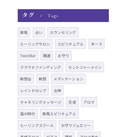
タグ
Tags
群馬
占い
カウンセリング
ヒーリングサロン
スピリチュアル
オーラ
TwinStar
開運
お守り
クラウドファンディング
セントジャーメイン
瞑想会
瞑想
メディテーション
レインドロップ
女神
チャネリングメッセージ
天使
アロマ
風の時代
群馬スピリチュアル
ヒーリングスクール
お守りジュエリー
高崎アロマ
ピアス
講座
アロマ香水