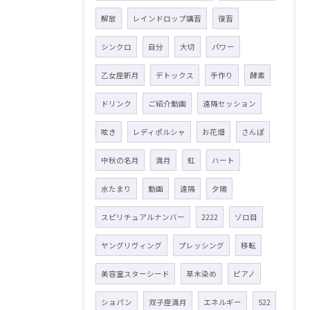
解放
レインドロップ講習
復習
シンクロ
自分
大切
パワー
乙女座新月
デトックス
手作り
酵素
ドリンク
ご紹介動画
遠隔セッション
呟き
レディポルシャ
お花畑
さんぽ
中秋の名月
満月
虹
ハート
水たまり
動画
遠隔
夕陽
スピリチュアルナンバー
2222
ゾロ目
ヤングリヴィング
プレッシング
移転
美容室スターシード
草木染め
ピアノ
ショパン
双子座満月
エネルギー
522