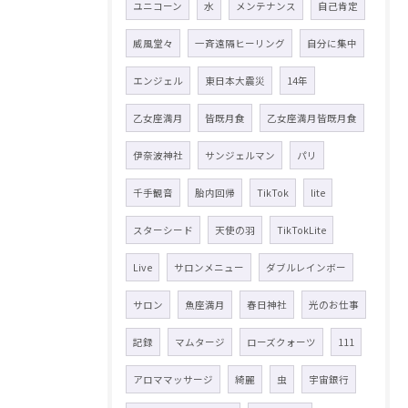
ユニコーン
水
メンテナンス
自己肯定
威風堂々
一斉遠隔ヒーリング
自分に集中
エンジェル
東日本大震災
14年
乙女座満月
皆既月食
乙女座満月皆既月食
伊奈波神社
サンジェルマン
パリ
千手観音
胎内回帰
TikTok
lite
スターシード
天使の羽
TikTokLite
Live
サロンメニュー
ダブルレインボー
サロン
魚座満月
春日神社
光のお仕事
記録
マムタージ
ローズクォーツ
111
アロママッサージ
綺麗
虫
宇宙銀行