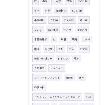
旅
準備
一人旅
熱海
ひとり旅
日本
京都
御岩神社
11月11日
黒龍神社
ご祈祷
11月20日
清水寺
リング
貫前神社
一ノ宮
浅間神社
木花咲耶姫
心
栄養
映画
スタバ
珈琲
制作中
変化
今年
わずか
天使の羽根ひー
シトリン
輝き
大和撫子
セッション
ゴールデンタブレット
目醒め
数字
総社神社
セントジャーメインブレッシングカード
5678