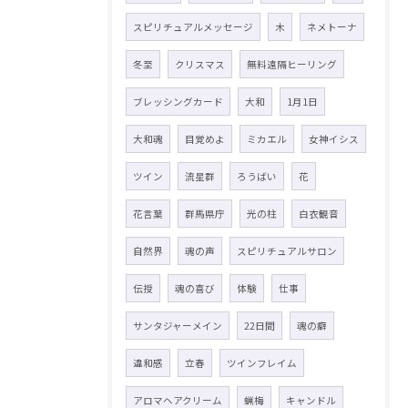
スピリチュアルメッセージ
木
ネメトーナ
冬至
クリスマス
無料遠隔ヒーリング
ブレッシングカード
大和
1月1日
大和魂
目覚めよ
ミカエル
女神イシス
ツイン
流星群
ろうばい
花
花言葉
群馬県庁
光の柱
白衣観音
自然界
魂の声
スピリチュアルサロン
伝授
魂の喜び
体験
仕事
サンタジャーメイン
22日間
魂の癖
違和感
立春
ツインフレイム
アロマヘアクリーム
蝋梅
キャンドル