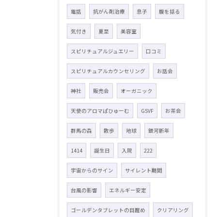
電話
抗がん剤治療
息子
腹を括る
気付き
夏至
美容室
スピリチュアルジュエリー
口コミ
スピリチュアルカウンセリング
お話会
神社
販売会
オーガニック
天使のアロマぱひゅーむ
GSVF
お茶会
群馬の森
散歩
地球
銀河新年
1414
誕生日
入院
222
宇宙からのサイン
サイレント期間
台風の影響
エネルギー安定
ゴールデンタブレットの目醒め
クリアリング