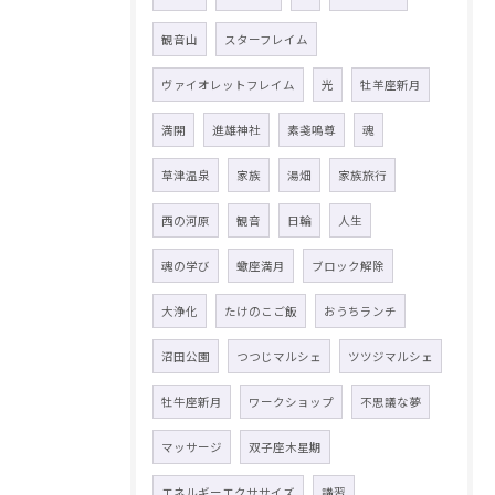
観音山
スターフレイム
ヴァイオレットフレイム
光
牡羊座新月
満開
進雄神社
素戔嗚尊
魂
草津温泉
家族
湯畑
家族旅行
西の河原
観音
日輪
人生
魂の学び
蠍座満月
ブロック解除
大浄化
たけのこご飯
おうちランチ
沼田公園
つつじマルシェ
ツツジマルシェ
牡牛座新月
ワークショップ
不思議な夢
マッサージ
双子座木星期
エネルギーエクササイズ
講習