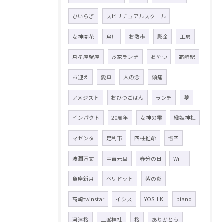
ひいらぎ
スピリチュアルスクール
女神開花
烏川
お散歩
彫金
工房
月星座蟹座
お家ランチ
おやつ
高崎駅
お迎え
愛車
人の念
頭痛
アメジスト
おひつごはん
ランチ
夢
インパクト
20周年
女神の雫
織姫神社
マゼンタ
足利市
四柱推命
悟空
波瀾万丈
宇宙元旦
春分の日
Wi-Fi
魚座新月
ペリドット
紫の炎
高崎twinstar
イシス
YOSHIKI
piano
河津桜
三峯神社
桜
ありがとう