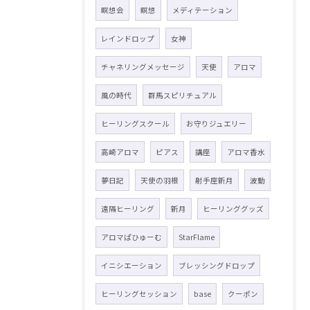
瞑想会
瞑想
メディテーション
レインドロップ
女神
チャネリングメッセージ
天使
アロマ
風の時代
群馬スピリチュアル
ヒーリングスクール
お守りジュエリー
高崎アロマ
ピアス
講座
アロマ香水
夢日記
天使の羽根
射手座新月
波動
遠隔ヒーリング
新月
ヒーリンググッズ
アロマぱひゅーむ
StarFlame
イニシエーション
ブレッシングドロップ
ヒーリングセッション
base
クーポン