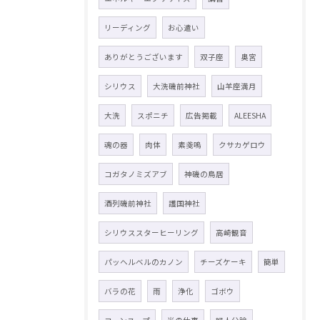
リーディング
お心遣い
ありがとうございます
双子座
奥宮
シリウス
大洗磯前神社
山羊座満月
大洗
スポニチ
広告掲載
ALEESHA
魂の器
肉体
素戔嗚
クサカゲロウ
コガタノミズアブ
神磯の鳥居
酒列磯前神社
護国神社
シリウススターヒーリング
高崎観音
パッヘルベルのカノン
チーズケーキ
簡単
バラの花
雨
浄化
ゴボウ