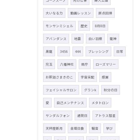
コーンスープ
光の仕事
婦人公論
大いなる力
動画レッスン
原点回帰
モンサンミシェル
歴史
8月8日
アバンダンス
地震
白い羽根
龍神
黒龍
3456
444
ブレッシング
日常
児玉
八幡神社
県庁
ローズマリー
お釈迦さまきのこ
宇宙采配
感謝
フェイシャルサロン
グランk
秋分の日
愛
自己メンテナンス
メタトロン
サンダルフォン
通院日
アトラス彗星
天秤座新月
金環日食
騒音
学び