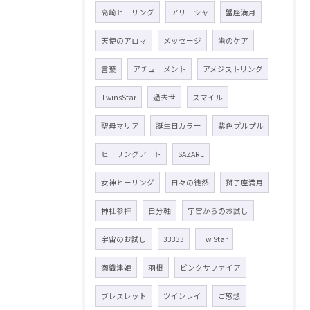
高崎ヒーリング
アリーシャ
蟹座満月
天使のアロマ
メッセージ
歯のケア
言葉
アチューメント
アメジストリング
TwinsStar
過去世
スマイル
聖母マリア
誕生日カラー
紫色プルプル
ヒーリングアート
SAZARE
女神ヒーリング
日々の徒然
獅子座満月
神社参拝
自分軸
宇宙からのお試し
宇宙のお試し
33333
TwiStar
瀬織津姫
羽根
ピンクサファイア
ブレスレット
ツインレイ
ご感想