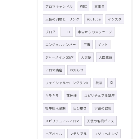
アロマキャンドル
WBC
冥王星
天使の羽根ヒーリング
YouTube
インスタ
ブログ
1111
宇宙からのメッセージ
エンジェルナンバー
宇宙
ギフト
ジャーメインGSVF
大天使
大国主命
アロマ講座
お知らせ
フェイシャルサロングランk
祝福
空
キラキラ
龍神様
スピリチュアル講座
牡牛座木星期
自分磨き
宇宙の叡智
スピリチュアルアロマ
天使の羽根ピアス
ヘアオイル
マテリアル
フジコヘミング