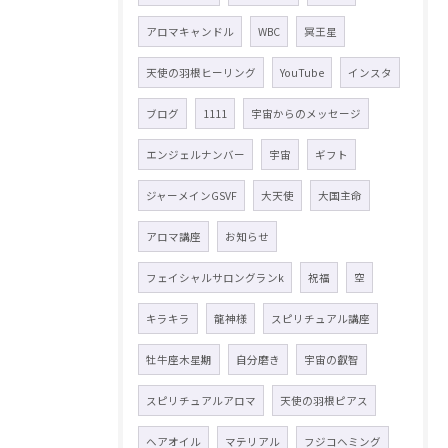
アロマキャンドル
WBC
冥王星
天使の羽根ヒーリング
YouTube
インスタ
ブログ
1111
宇宙からのメッセージ
エンジェルナンバー
宇宙
ギフト
ジャーメインGSVF
大天使
大国主命
アロマ講座
お知らせ
フェイシャルサロングランk
祝福
空
キラキラ
龍神様
スピリチュアル講座
牡牛座木星期
自分磨き
宇宙の叡智
スピリチュアルアロマ
天使の羽根ピアス
ヘアオイル
マテリアル
フジコヘミング