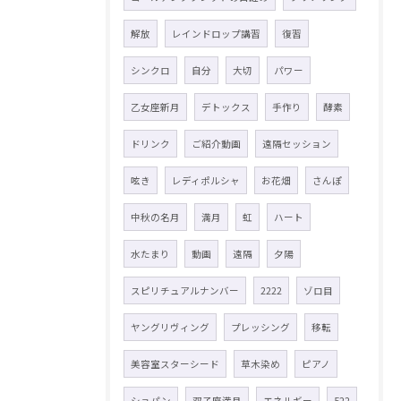
解放
レインドロップ講習
復習
シンクロ
自分
大切
パワー
乙女座新月
デトックス
手作り
酵素
ドリンク
ご紹介動画
遠隔セッション
呟き
レディポルシャ
お花畑
さんぽ
中秋の名月
満月
虹
ハート
水たまり
動画
遠隔
夕陽
スピリチュアルナンバー
2222
ゾロ目
ヤングリヴィング
プレッシング
移転
美容室スターシード
草木染め
ピアノ
ショパン
双子座満月
エネルギー
522