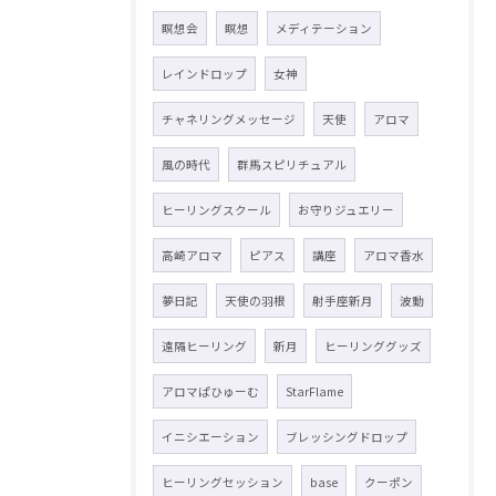
瞑想会
瞑想
メディテーション
レインドロップ
女神
チャネリングメッセージ
天使
アロマ
風の時代
群馬スピリチュアル
ヒーリングスクール
お守りジュエリー
高崎アロマ
ピアス
講座
アロマ香水
夢日記
天使の羽根
射手座新月
波動
遠隔ヒーリング
新月
ヒーリンググッズ
アロマぱひゅーむ
StarFlame
イニシエーション
ブレッシングドロップ
ヒーリングセッション
base
クーポン