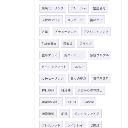
高崎ヒーリング
アリーシャ
蟹座満月
天使のアロマ
メッセージ
歯のケア
言葉
アチューメント
アメジストリング
TwinsStar
過去世
スマイル
聖母マリア
誕生日カラー
紫色プルプル
ヒーリングアート
SAZARE
女神ヒーリング
日々の徒然
獅子座満月
神社参拝
自分軸
宇宙からのお試し
宇宙のお試し
33333
TwiStar
瀬織津姫
羽根
ピンクサファイア
ブレスレット
ツインレイ
ご感想