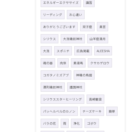
エネルギーエクササイズ
講習
リーディング
お心遣い
ありがとうございます
双子座
奥宮
シリウス
大洗磯前神社
山羊座満月
大洗
スポニチ
広告掲載
ALEESHA
魂の器
肉体
素戔嗚
クサカゲロウ
コガタノミズアブ
神磯の鳥居
酒列磯前神社
護国神社
シリウススターヒーリング
高崎観音
パッヘルベルのカノン
チーズケーキ
簡単
バラの花
雨
浄化
ゴボウ