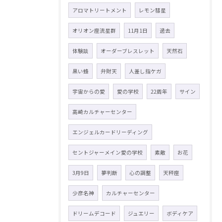
アロマトリートメント
レモン彗星
オリオン座流星群
11月1日
過去
体験談
オーダーブレスレット
天然石
黒い蜂
弁財天
人差し指ケガ
宇宙からの愛
愛の学校
22周年
サイン
高崎カルチャーセンター
エンジェルカードリーディング
セントジャーメイン愛の学校
素敵
お花
3月9日
夢判断
心の調整
天秤座
少彦名神
カルチャーセンター
ドリームデコード
ジュエリー
ボディケア