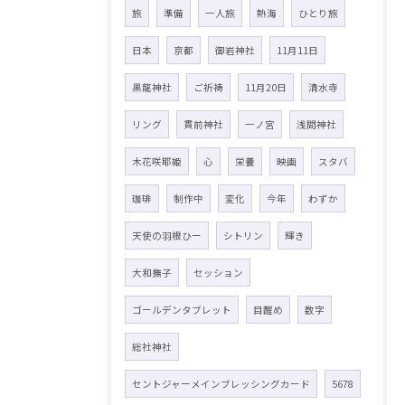
旅
準備
一人旅
熱海
ひとり旅
日本
京都
御岩神社
11月11日
黒龍神社
ご祈祷
11月20日
清水寺
リング
貫前神社
一ノ宮
浅間神社
木花咲耶姫
心
栄養
映画
スタバ
珈琲
制作中
変化
今年
わずか
天使の羽根ひー
シトリン
輝き
大和撫子
セッション
ゴールデンタブレット
目醒め
数字
総社神社
セントジャーメインブレッシングカード
5678