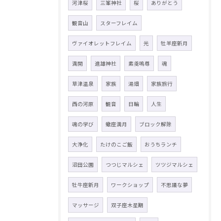
河津桜
三峯神社
桜
ありがとう
観音山
スターフレイム
ヴァイオレットフレイム
光
牡羊座新月
満開
進雄神社
素戔嗚尊
魂
草津温泉
家族
湯畑
家族旅行
西の河原
観音
日輪
人生
魂の学び
蠍座満月
ブロック解除
大浄化
たけのこご飯
おうちランチ
沼田公園
つつじマルシェ
ツツジマルシェ
牡牛座新月
ワークショップ
不思議な夢
マッサージ
双子座木星期