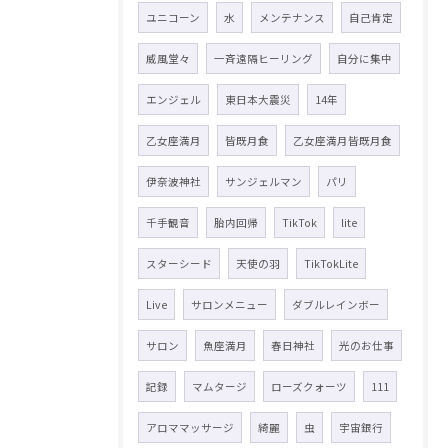
ユニコーン
水
メンテナンス
自己肯定
威風堂々
一斉遠隔ヒーリング
自分に集中
エンジェル
東日本大震災
14年
乙女座満月
皆既月食
乙女座満月皆既月食
伊奈波神社
サンジェルマン
パリ
千手観音
胎内回帰
TikTok
lite
スターシード
天使の羽
TikTokLite
Live
サロンメニュー
ダブルレインボー
サロン
魚座満月
春日神社
光のお仕事
記録
マムタージ
ローズクォーツ
111
アロママッサージ
綺麗
虫
宇宙銀行