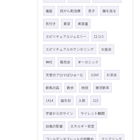
電話
抗がん剤治療
息子
腹を括る
気付き
夏至
美容室
スピリチュアルジュエリー
口コミ
スピリチュアルカウンセリング
お話会
神社
販売会
オーガニック
天使のアロマぱひゅーむ
GSVF
お茶会
群馬の森
散歩
地球
銀河新年
1414
誕生日
入院
222
宇宙からのサイン
サイレント期間
台風の影響
エネルギー安定
ゴールデンタブレットの目醒め
クリアリング