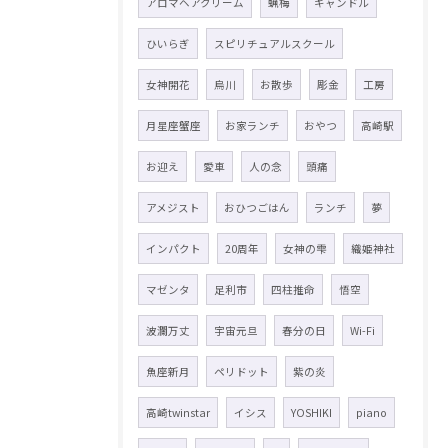
アロマヘアクリーム
蝋梅
キャンドル
ひいらぎ
スピリチュアルスクール
女神開花
烏川
お散歩
彫金
工房
月星座蟹座
お家ランチ
おやつ
高崎駅
お迎え
愛車
人の念
頭痛
アメジスト
おひつごはん
ランチ
夢
インパクト
20周年
女神の雫
織姫神社
マゼンタ
足利市
四柱推命
悟空
波瀾万丈
宇宙元旦
春分の日
Wi-Fi
魚座新月
ペリドット
紫の炎
高崎twinstar
イシス
YOSHIKI
piano