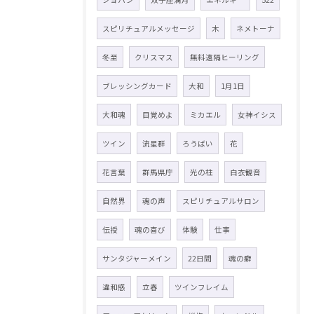
スピリチュアルメッセージ
木
ネメトーナ
冬至
クリスマス
無料遠隔ヒーリング
ブレッシングカード
大和
1月1日
大和魂
目覚めよ
ミカエル
女神イシス
ツイン
流星群
ろうばい
花
花言葉
群馬県庁
光の柱
白衣観音
自然界
魂の声
スピリチュアルサロン
伝授
魂の喜び
体験
仕事
サンタジャーメイン
22日間
魂の癖
違和感
立春
ツインフレイム