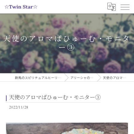
天使のアロマぱひゅーむ・モニタ
ー③
群馬のスピリチュアルヒーリングサロンなら実績多数の☆Twin Star☆
アリーシャのスピリチュアルブログ
天使のアロマぱひゅーむ・モニター③
天使のアロマぱひゅーむ・モニター③
2022/11/28