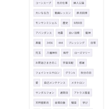
コーンスープ
光の仕事
婦人公論
大いなる力
動画レッスン
原点回帰
モンサンミシェル
歴史
8月8日
アバンダンス
地震
白い羽根
龍神
黒龍
3456
444
ブレッシング
日常
児玉
八幡神社
県庁
ローズマリー
お釈迦さまきのこ
宇宙采配
感謝
フェイシャルサロン
グランk
秋分の日
愛
自己メンテナンス
メタトロン
サンダルフォン
通院日
アトラス彗星
天秤座新月
金環日食
騒音
学び