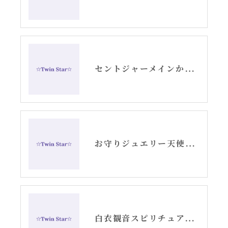
セントジャーメインからのメッセージ・水瓶座新月アリーシャ
お守りジュエリー天使の羽根シルバーピアス
白衣観音スピリチュアル女神開花チーム活動記録YouTube②