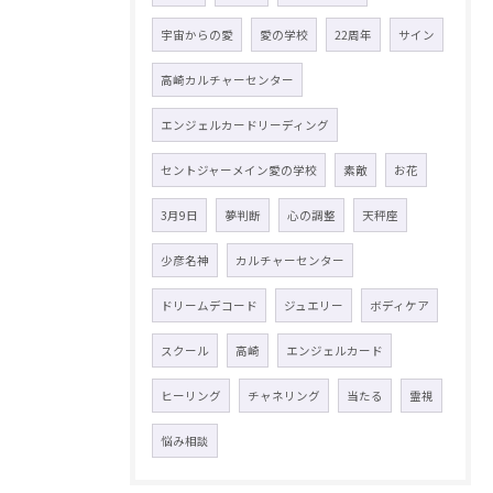
宇宙からの愛
愛の学校
22周年
サイン
高崎カルチャーセンター
エンジェルカードリーディング
セントジャーメイン愛の学校
素敵
お花
3月9日
夢判断
心の調整
天秤座
少彦名神
カルチャーセンター
ドリームデコード
ジュエリー
ボディケア
スクール
高崎
エンジェルカード
ヒーリング
チャネリング
当たる
霊視
悩み相談