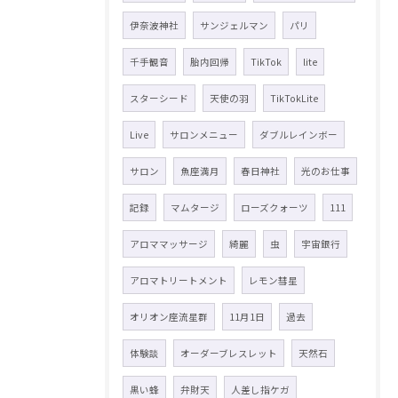
伊奈波神社
サンジェルマン
パリ
千手観音
胎内回帰
TikTok
lite
スターシード
天使の羽
TikTokLite
Live
サロンメニュー
ダブルレインボー
サロン
魚座満月
春日神社
光のお仕事
記録
マムタージ
ローズクォーツ
111
アロママッサージ
綺麗
虫
宇宙銀行
アロマトリートメント
レモン彗星
オリオン座流星群
11月1日
過去
体験談
オーダーブレスレット
天然石
黒い蜂
弁財天
人差し指ケガ