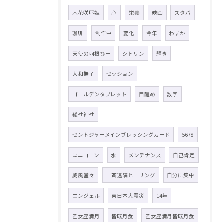
木花咲耶姫
心
栄養
映画
スタバ
珈琲
制作中
変化
今年
わずか
天使の羽根ひー
シトリン
輝き
大和撫子
セッション
ゴールデンタブレット
目醒め
数字
総社神社
セントジャーメインブレッシングカード
5678
ユニコーン
水
メンテナンス
自己肯定
威風堂々
一斉遠隔ヒーリング
自分に集中
エンジェル
東日本大震災
14年
乙女座満月
皆既月食
乙女座満月皆既月食