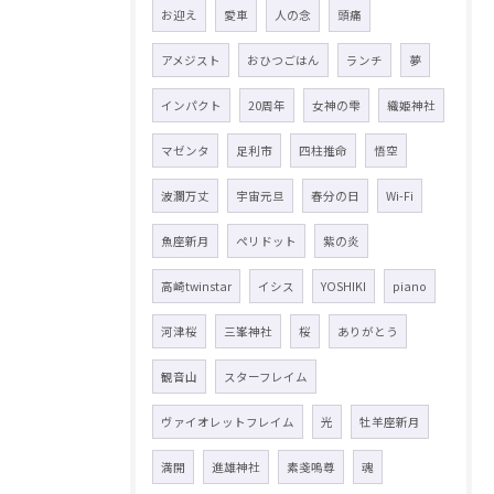
お迎え
愛車
人の念
頭痛
アメジスト
おひつごはん
ランチ
夢
インパクト
20周年
女神の雫
織姫神社
マゼンタ
足利市
四柱推命
悟空
波瀾万丈
宇宙元旦
春分の日
Wi-Fi
魚座新月
ペリドット
紫の炎
高崎twinstar
イシス
YOSHIKI
piano
河津桜
三峯神社
桜
ありがとう
観音山
スターフレイム
ヴァイオレットフレイム
光
牡羊座新月
満開
進雄神社
素戔嗚尊
魂