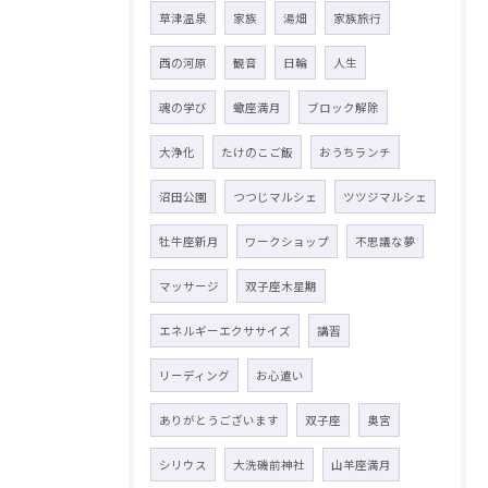
草津温泉
家族
湯畑
家族旅行
西の河原
観音
日輪
人生
魂の学び
蠍座満月
ブロック解除
大浄化
たけのこご飯
おうちランチ
沼田公園
つつじマルシェ
ツツジマルシェ
牡牛座新月
ワークショップ
不思議な夢
マッサージ
双子座木星期
エネルギーエクササイズ
講習
リーディング
お心遣い
ありがとうございます
双子座
奥宮
シリウス
大洗磯前神社
山羊座満月