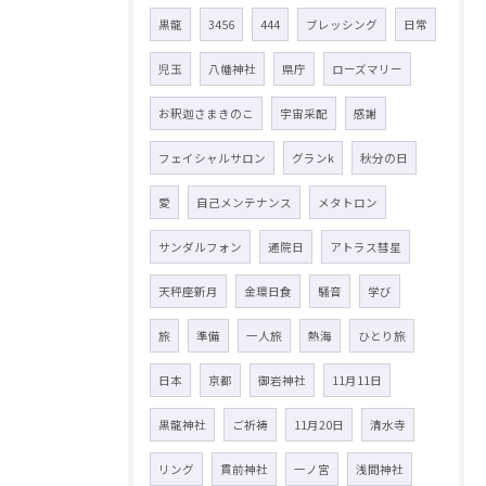
黒龍
3456
444
ブレッシング
日常
児玉
八幡神社
県庁
ローズマリー
お釈迦さまきのこ
宇宙采配
感謝
フェイシャルサロン
グランk
秋分の日
愛
自己メンテナンス
メタトロン
サンダルフォン
通院日
アトラス彗星
天秤座新月
金環日食
騒音
学び
旅
準備
一人旅
熱海
ひとり旅
日本
京都
御岩神社
11月11日
黒龍神社
ご祈祷
11月20日
清水寺
リング
貫前神社
一ノ宮
浅間神社