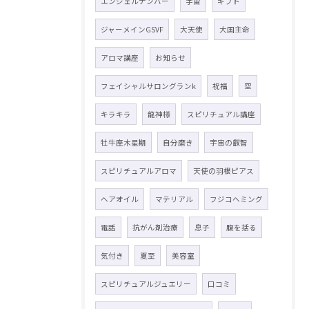
エンジェルナンバー
宇宙
ギフト
ジャーメインGSVF
大天使
大国主命
アロマ講座
お知らせ
フェイシャルサロングランk
祝福
空
キラキラ
龍神様
スピリチュアル講座
牡牛座木星期
自分磨き
宇宙の叡智
スピリチュアルアロマ
天使の羽根ピアス
ヘアオイル
マテリアル
フジコヘミング
電話
抗がん剤治療
息子
腹を括る
気付き
夏至
美容室
スピリチュアルジュエリー
口コミ