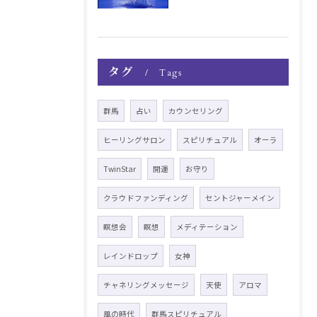
タグ
Tags
群馬
占い
カウンセリング
ヒーリングサロン
スピリチュアル
オーラ
TwinStar
開運
お守り
クラウドファンディング
セントジャーメイン
瞑想会
瞑想
メディテーション
レインドロップ
女神
チャネリングメッセージ
天使
アロマ
風の時代
群馬スピリチュアル