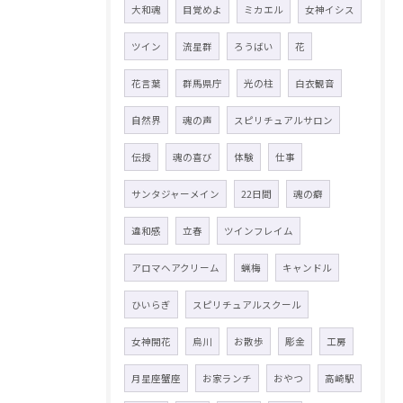
大和魂
目覚めよ
ミカエル
女神イシス
ツイン
流星群
ろうばい
花
花言葉
群馬県庁
光の柱
白衣観音
自然界
魂の声
スピリチュアルサロン
伝授
魂の喜び
体験
仕事
サンタジャーメイン
22日間
魂の癖
違和感
立春
ツインフレイム
アロマヘアクリーム
蝋梅
キャンドル
ひいらぎ
スピリチュアルスクール
女神開花
烏川
お散歩
彫金
工房
月星座蟹座
お家ランチ
おやつ
高崎駅