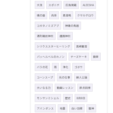
大洗
スポニチ
広告掲載
ALEESHA
魂の器
肉体
素戔嗚
クサカゲロウ
コガタノミズアブ
神磯の鳥居
酒列磯前神社
護国神社
シリウススターヒーリング
高崎観音
パッヘルベルのカノン
チーズケーキ
簡単
バラの花
雨
浄化
ゴボウ
コーンスープ
光の仕事
婦人公論
大いなる力
動画レッスン
原点回帰
モンサンミシェル
歴史
8月8日
アバンダンス
地震
白い羽根
龍神