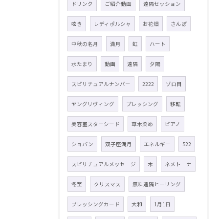
ドリンク
ご紹介動画
遠隔セッション
呟き
レディポルシャ
お花畑
さんぽ
中秋の名月
満月
虹
ハート
水たまり
動画
遠隔
夕陽
スピリチュアルナンバー
2222
ゾロ目
ヤングリヴィング
プレッシング
移転
美容室スターシード
草木染め
ピアノ
ショパン
双子座満月
エネルギー
522
スピリチュアルメッセージ
木
ネメトーナ
冬至
クリスマス
無料遠隔ヒーリング
ブレッシングカード
大和
1月1日