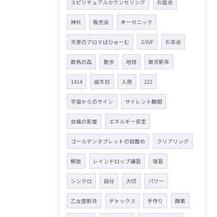
スピリチュアルカウンセリング
お話会
神社
販売会
オーガニック
天使のアロマぱひゅーむ
GSVF
お茶会
群馬の森
散歩
地球
銀河新年
1414
誕生日
入院
222
宇宙からのサイン
サイレント期間
台風の影響
エネルギー安定
ゴールデンタブレットの目醒め
クリアリング
解放
レインドロップ講習
復習
シンクロ
自分
大切
パワー
乙女座新月
デトックス
手作り
酵素