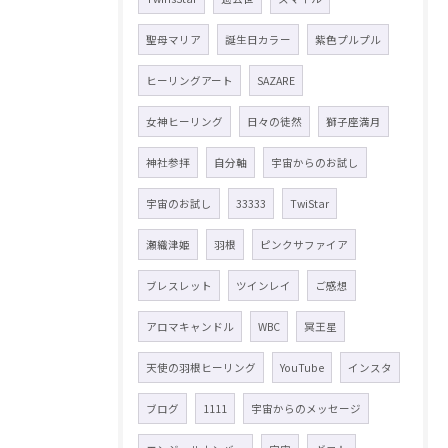
聖母マリア
誕生日カラー
紫色プルプル
ヒーリングアート
SAZARE
女神ヒーリング
日々の徒然
獅子座満月
神社参拝
自分軸
宇宙からのお試し
宇宙のお試し
33333
TwiStar
瀬織津姫
羽根
ピンクサファイア
ブレスレット
ツインレイ
ご感想
アロマキャンドル
WBC
冥王星
天使の羽根ヒーリング
YouTube
インスタ
ブログ
1111
宇宙からのメッセージ