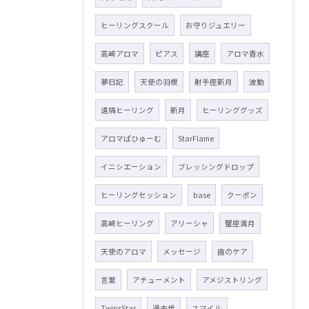
ヒーリングスクール
お守りジュエリー
高崎アロマ
ピアス
講座
アロマ香水
夢日記
天使の羽根
射手座新月
波動
遠隔ヒーリング
新月
ヒーリンググッズ
アロマぱひゅーむ
StarFlame
イニシエーション
ブレッシングドロップ
ヒーリングセッション
base
クーポン
高崎ヒーリング
アリーシャ
蟹座満月
天使のアロマ
メッセージ
歯のケア
言葉
アチューメント
アメジストリング
TwinsStar
過去世
スマイル