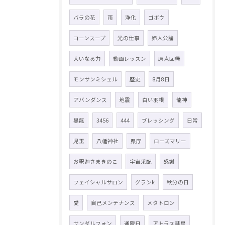
バラの花
雨
浄化
ゴボウ
コーンスープ
光の仕事
婦人公論
大いなる力
動画レッスン
原点回帰
モンサンミシェル
歴史
8月8日
アバンダンス
地震
白い羽根
龍神
黒龍
3456
444
ブレッシング
日常
児玉
八幡神社
県庁
ローズマリー
お釈迦さまきのこ
宇宙采配
感謝
フェイシャルサロン
グランk
秋分の日
愛
自己メンテナンス
メタトロン
サンダルフォン
通院日
アトラス彗星