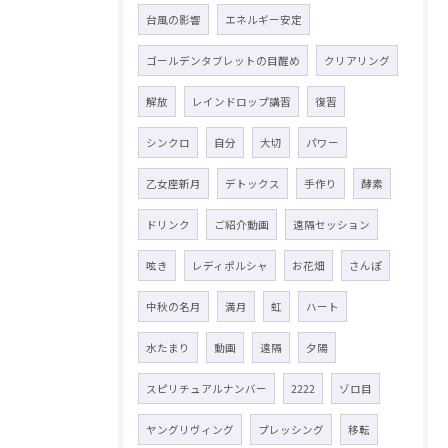
台風の影響
エネルギー安定
ゴールデンタブレットの目醒め
クリアリング
解放
レインドロップ講習
復習
シンクロ
自分
大切
パワー
乙女座新月
デトックス
手作り
酵素
ドリンク
ご紹介動画
遠隔セッション
呟き
レディポルシャ
お花畑
さんぽ
中秋の名月
満月
虹
ハート
水たまり
動画
遠隔
夕陽
スピリチュアルナンバー
2222
ゾロ目
ヤングリヴィング
プレッシング
移転