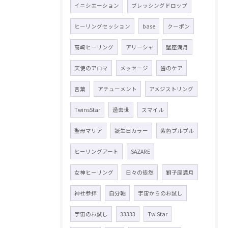
イニシエーション
ブレッシングドロップ
ヒーリングセッション
base
クーポン
高崎ヒーリング
アリーシャ
蟹座満月
天使のアロマ
メッセージ
歯のケア
言葉
アチューメント
アメジストリング
TwinsStar
過去世
スマイル
聖母マリア
誕生日カラー
紫色プルプル
ヒーリングアート
SAZARE
女神ヒーリング
日々の徒然
獅子座満月
神社参拝
自分軸
宇宙からのお試し
宇宙のお試し
33333
TwiStar