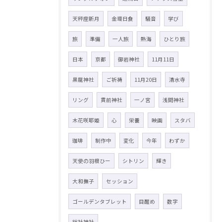
天秤座新月
金環日食
騒音
学び
旅
準備
一人旅
熱海
ひとり旅
日本
京都
御岩神社
11月11日
黒龍神社
ご祈祷
11月20日
清水寺
リング
貫前神社
一ノ宮
浅間神社
木花咲耶姫
心
栄養
映画
スタバ
珈琲
制作中
変化
今年
わずか
天使の羽根ひー
シトリン
輝き
大和撫子
セッション
ゴールデンタブレット
目醒め
数字
総社神社