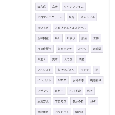
違和感
立春
ツインフレイム
アロマヘアクリーム
蝋梅
キャンドル
ひいらぎ
スピリチュアルスクール
女神開花
烏川
お散歩
彫金
工房
月星座蟹座
お家ランチ
おやつ
高崎駅
お迎え
愛車
人の念
頭痛
アメジスト
おひつごはん
ランチ
夢
インパクト
20周年
女神の雫
織姫神社
マゼンタ
足利市
四柱推命
悟空
波瀾万丈
宇宙元旦
春分の日
Wi-Fi
魚座新月
ペリドット
紫の炎