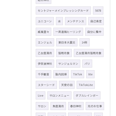
セントジャーメインブレッシングカード
5678
ユニコーン
水
メンテナンス
自己肯定
威風堂々
一斉遠隔ヒーリング
自分に集中
エンジェル
東日本大震災
14年
乙女座満月
皆既月食
乙女座満月皆既月食
伊奈波神社
サンジェルマン
パリ
千手観音
胎内回帰
TikTok
lite
スターシード
天使の羽
TikTokLite
Live
サロンメニュー
ダブルレインボー
サロン
魚座満月
春日神社
光のお仕事