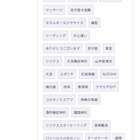
マッサージ
双子座木星期
エネルギーエクササイズ
講習
リーディング
お心遣い
ありがとうございます
双子座
奥宮
シリウス
大洗磯前神社
山羊座満月
大洗
スポニチ
広告掲載
ALEESHA
魂の器
肉体
素戔嗚
クサカゲロウ
コガタノミズアブ
神磯の鳥居
酒列磯前神社
護国神社
シリウススターヒーリング
高崎観音
パッヘルベルのカノン
チーズケーキ
簡単