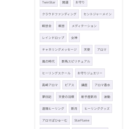
TwinStar
開運
お守り
クラウドファンディング
セントジャーメイン
瞑想会
瞑想
メディテーション
レインドロップ
女神
チャネリングメッセージ
天使
アロマ
風の時代
群馬スピリチュアル
ヒーリングスクール
お守りジュエリー
高崎アロマ
ピアス
講座
アロマ香水
夢日記
天使の羽根
射手座新月
波動
遠隔ヒーリング
新月
ヒーリンググッズ
アロマぱひゅーむ
StarFlame