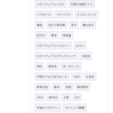
スピリチュアルアロマ
天使の羽根ピアス
ヘアオイル
マテリアル
フジコヘミング
電話
抗がん剤治療
息子
腹を括る
気付き
夏至
美容室
スピリチュアルジュエリー
口コミ
スピリチュアルカウンセリング
お話会
神社
販売会
オーガニック
天使のアロマぱひゅーむ
GSVF
お茶会
群馬の森
散歩
地球
銀河新年
1414
誕生日
入院
222
宇宙からのサイン
サイレント期間