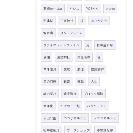
高崎twinstar
イシス
YOSHIKI
piano
河津桜
三峯神社
桜
ありがとう
観音山
スターフレイム
ヴァイオレットフレイム
光
牡羊座新月
満開
進雄神社
素戔嗚尊
魂
草津温泉
家族
湯畑
家族旅行
西の河原
観音
日輪
人生
魂の学び
蠍座満月
ブロック解除
大浄化
たけのこご飯
おうちランチ
沼田公園
つつじマルシェ
ツツジマルシェ
牡牛座新月
ワークショップ
不思議な夢