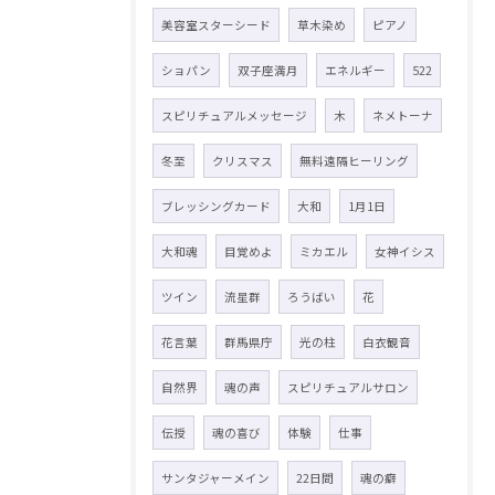
美容室スターシード
草木染め
ピアノ
ショパン
双子座満月
エネルギー
522
スピリチュアルメッセージ
木
ネメトーナ
冬至
クリスマス
無料遠隔ヒーリング
ブレッシングカード
大和
1月1日
大和魂
目覚めよ
ミカエル
女神イシス
ツイン
流星群
ろうばい
花
花言葉
群馬県庁
光の柱
白衣観音
自然界
魂の声
スピリチュアルサロン
伝授
魂の喜び
体験
仕事
サンタジャーメイン
22日間
魂の癖