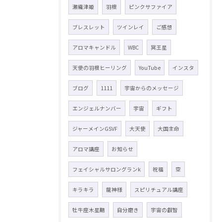
瀬織津姫
羽根
ピンクサファイア
ブレスレット
ツインレイ
ご感想
アロマキャンドル
WBC
冥王星
天使の羽根ヒーリング
YouTube
インスタ
ブログ
1111
宇宙からのメッセージ
エンジェルナンバー
宇宙
ギフト
ジャーメインGSVF
大天使
大国主命
アロマ講座
お知らせ
フェイシャルサロングランk
祝福
空
キラキラ
龍神様
スピリチュアル講座
牡牛座木星期
自分磨き
宇宙の叡智