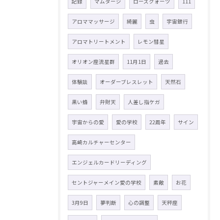
記録
マムタージ
ローズクォーツ
111
アロママッサージ
綺麗
虫
宇宙銀行
アロマトリートメント
レモン彗星
オリオン座流星群
11月1日
過去
体験談
オーダーブレスレット
天然石
黒い蜂
弁財天
人差し指ケガ
宇宙からの愛
愛の学校
22周年
サイン
高崎カルチャーセンター
エンジェルカードリーディング
セントジャーメイン愛の学校
素敵
お花
3月9日
夢判断
心の調整
天秤座