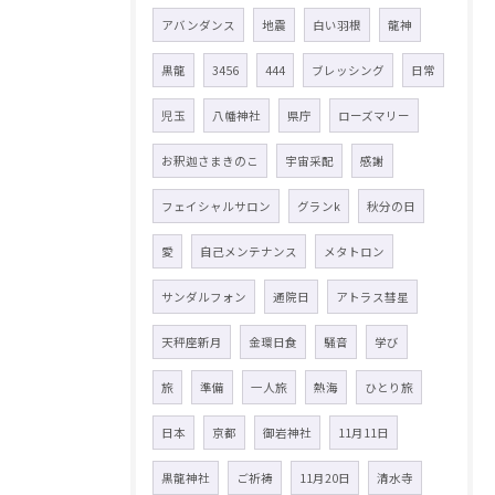
アバンダンス
地震
白い羽根
龍神
黒龍
3456
444
ブレッシング
日常
児玉
八幡神社
県庁
ローズマリー
お釈迦さまきのこ
宇宙采配
感謝
フェイシャルサロン
グランk
秋分の日
愛
自己メンテナンス
メタトロン
サンダルフォン
通院日
アトラス彗星
天秤座新月
金環日食
騒音
学び
旅
準備
一人旅
熱海
ひとり旅
日本
京都
御岩神社
11月11日
黒龍神社
ご祈祷
11月20日
清水寺