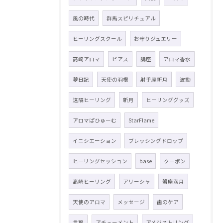
風の時代
群馬スピリチュアル
ヒーリングスクール
お守りジュエリー
高崎アロマ
ピアス
講座
アロマ香水
夢日記
天使の羽根
射手座新月
波動
遠隔ヒーリング
新月
ヒーリンググッズ
アロマぱひゅーむ
StarFlame
イニシエーション
ブレッシングドロップ
ヒーリングセッション
base
クーポン
高崎ヒーリング
アリーシャ
蟹座満月
天使のアロマ
メッセージ
歯のケア
言葉
アチューメント
アメジストリング