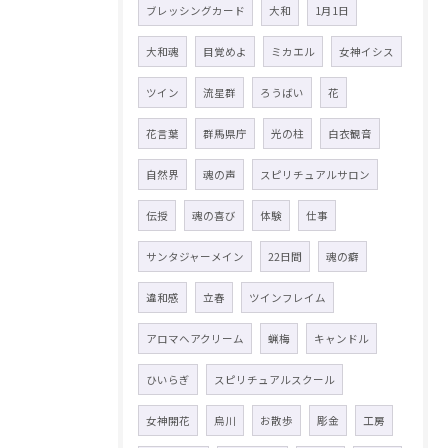
ブレッシングカード
大和
1月1日
大和魂
目覚めよ
ミカエル
女神イシス
ツイン
流星群
ろうばい
花
花言葉
群馬県庁
光の柱
白衣観音
自然界
魂の声
スピリチュアルサロン
伝授
魂の喜び
体験
仕事
サンタジャーメイン
22日間
魂の癖
違和感
立春
ツインフレイム
アロマヘアクリーム
蝋梅
キャンドル
ひいらぎ
スピリチュアルスクール
女神開花
烏川
お散歩
彫金
工房