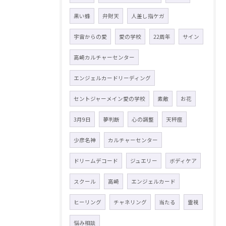
黒い蜂
弁財天
人差し指ケガ
宇宙からの愛
愛の学校
22周年
サイン
高崎カルチャーセンター
エンジェルカードリーディング
セントジャーメイン愛の学校
素敵
お花
3月9日
夢判断
心の調整
天秤座
少彦名神
カルチャーセンター
ドリームデコード
ジュエリー
ボディケア
スクール
高崎
エンジェルカード
ヒーリング
チャネリング
当たる
霊視
悩み相談