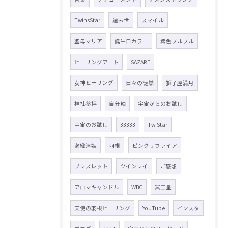
TwinsStar
過去世
スマイル
聖母マリア
誕生日カラー
紫色プルプル
ヒーリングアート
SAZARE
女神ヒーリング
日々の徒然
獅子座満月
神社参拝
自分軸
宇宙からのお試し
宇宙のお試し
33333
TwiStar
瀬織津姫
羽根
ピンクサファイア
ブレスレット
ツインレイ
ご感想
アロマキャンドル
WBC
冥王星
天使の羽根ヒーリング
YouTube
インスタ