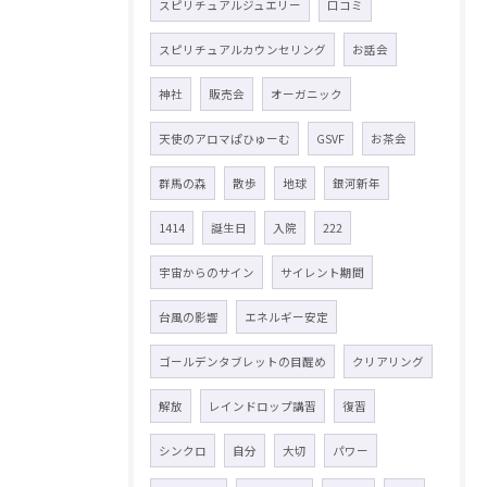
スピリチュアルジュエリー
口コミ
スピリチュアルカウンセリング
お話会
神社
販売会
オーガニック
天使のアロマぱひゅーむ
GSVF
お茶会
群馬の森
散歩
地球
銀河新年
1414
誕生日
入院
222
宇宙からのサイン
サイレント期間
台風の影響
エネルギー安定
ゴールデンタブレットの目醒め
クリアリング
解放
レインドロップ講習
復習
シンクロ
自分
大切
パワー