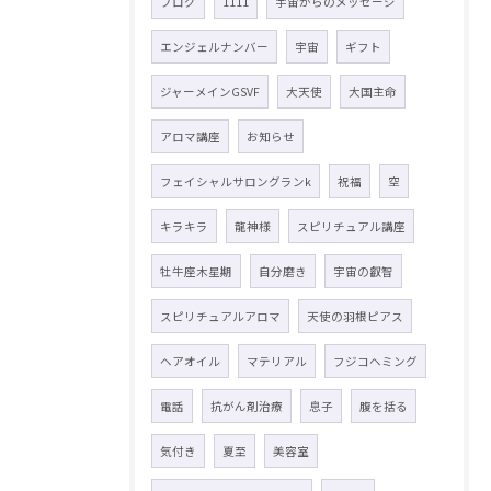
ブログ
1111
宇宙からのメッセージ
エンジェルナンバー
宇宙
ギフト
ジャーメインGSVF
大天使
大国主命
アロマ講座
お知らせ
フェイシャルサロングランk
祝福
空
キラキラ
龍神様
スピリチュアル講座
牡牛座木星期
自分磨き
宇宙の叡智
スピリチュアルアロマ
天使の羽根ピアス
ヘアオイル
マテリアル
フジコヘミング
電話
抗がん剤治療
息子
腹を括る
気付き
夏至
美容室