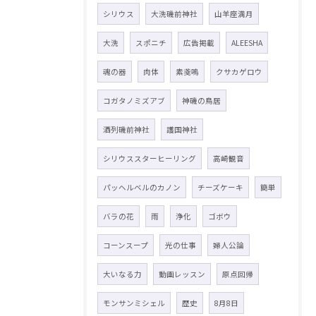
シリウス
大洗磯前神社
山羊座満月
大洗
スポニチ
広告掲載
ALEESHA
魂の器
肉体
素戔嗚
クサカゲロウ
コガタノミズアブ
神磯の鳥居
酒列磯前神社
護国神社
シリウススターヒーリング
高崎観音
パッヘルベルのカノン
チーズケーキ
簡単
バラの花
雨
浄化
ゴボウ
コーンスープ
光の仕事
婦人公論
大いなる力
動画レッスン
原点回帰
モンサンミシェル
歴史
8月8日