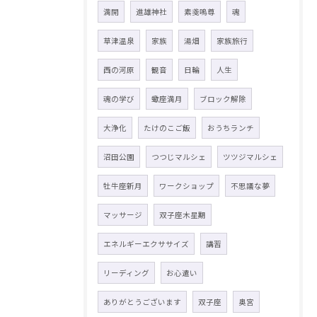
満開
進雄神社
素戔嗚尊
魂
草津温泉
家族
湯畑
家族旅行
西の河原
観音
日輪
人生
魂の学び
蠍座満月
ブロック解除
大浄化
たけのこご飯
おうちランチ
沼田公園
つつじマルシェ
ツツジマルシェ
牡牛座新月
ワークショップ
不思議な夢
マッサージ
双子座木星期
エネルギーエクササイズ
講習
リーディング
お心遣い
ありがとうございます
双子座
奥宮