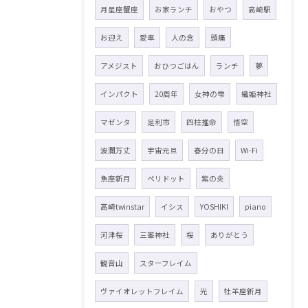
月星座蟹座
お家ランチ
おやつ
高崎駅
お迎え
愛車
人の念
頭痛
アメジスト
おひつごはん
ランチ
夢
インパクト
20周年
女神の雫
織姫神社
マゼンタ
足利市
四柱推命
悟空
波瀾万丈
宇宙元旦
春分の日
Wi-Fi
魚座新月
ペリドット
紫の炎
高崎twinstar
イシス
YOSHIKI
piano
河津桜
三峯神社
桜
ありがとう
観音山
スターフレイム
ヴァイオレットフレイム
光
牡羊座新月