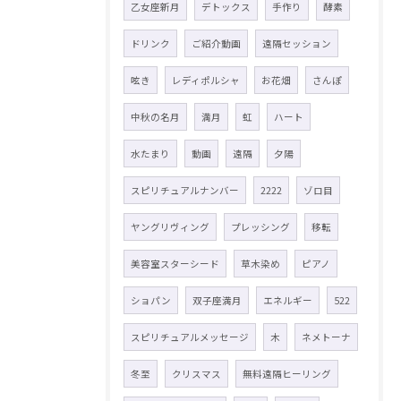
乙女座新月
デトックス
手作り
酵素
ドリンク
ご紹介動画
遠隔セッション
呟き
レディポルシャ
お花畑
さんぽ
中秋の名月
満月
虹
ハート
水たまり
動画
遠隔
夕陽
スピリチュアルナンバー
2222
ゾロ目
ヤングリヴィング
プレッシング
移転
美容室スターシード
草木染め
ピアノ
ショパン
双子座満月
エネルギー
522
スピリチュアルメッセージ
木
ネメトーナ
冬至
クリスマス
無料遠隔ヒーリング