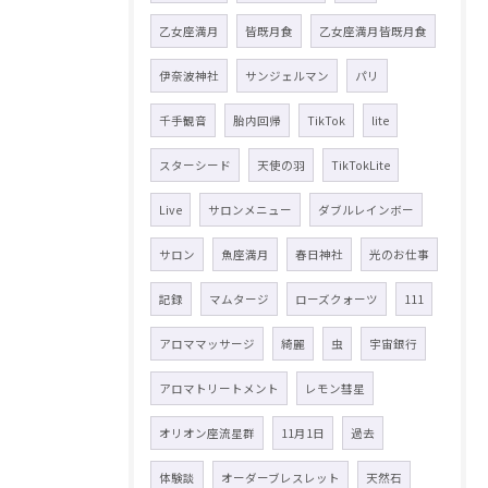
乙女座満月
皆既月食
乙女座満月皆既月食
伊奈波神社
サンジェルマン
パリ
千手観音
胎内回帰
TikTok
lite
スターシード
天使の羽
TikTokLite
Live
サロンメニュー
ダブルレインボー
サロン
魚座満月
春日神社
光のお仕事
記録
マムタージ
ローズクォーツ
111
アロママッサージ
綺麗
虫
宇宙銀行
アロマトリートメント
レモン彗星
オリオン座流星群
11月1日
過去
体験談
オーダーブレスレット
天然石