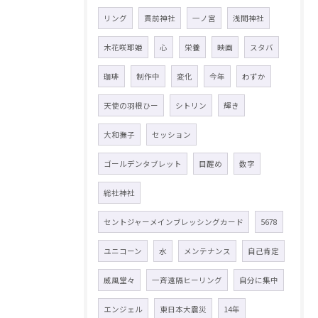
リング
貫前神社
一ノ宮
浅間神社
木花咲耶姫
心
栄養
映画
スタバ
珈琲
制作中
変化
今年
わずか
天使の羽根ひー
シトリン
輝き
大和撫子
セッション
ゴールデンタブレット
目醒め
数字
総社神社
セントジャーメインブレッシングカード
5678
ユニコーン
水
メンテナンス
自己肯定
威風堂々
一斉遠隔ヒーリング
自分に集中
エンジェル
東日本大震災
14年