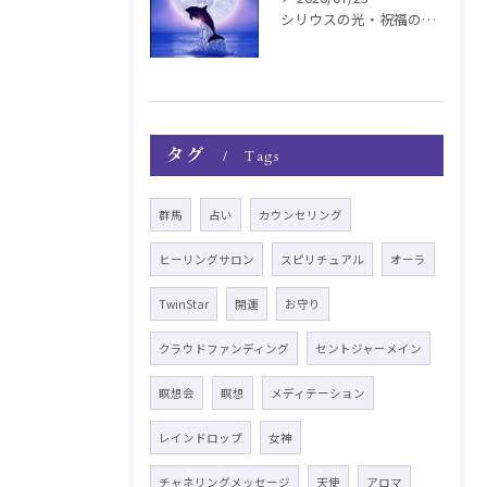
シリウスの光・祝福の波動チャージ遠隔お知らせ〜銀河新年〜
タグ
Tags
群馬
占い
カウンセリング
ヒーリングサロン
スピリチュアル
オーラ
TwinStar
開運
お守り
クラウドファンディング
セントジャーメイン
瞑想会
瞑想
メディテーション
レインドロップ
女神
チャネリングメッセージ
天使
アロマ