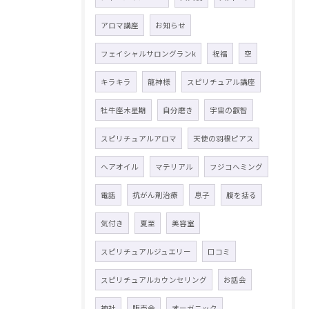
アロマ講座
お知らせ
フェイシャルサロングランk
祝福
空
キラキラ
龍神様
スピリチュアル講座
牡牛座木星期
自分磨き
宇宙の叡智
スピリチュアルアロマ
天使の羽根ピアス
ヘアオイル
マテリアル
フジコヘミング
電話
抗がん剤治療
息子
腹を括る
気付き
夏至
美容室
スピリチュアルジュエリー
口コミ
スピリチュアルカウンセリング
お話会
神社
販売会
オーガニック