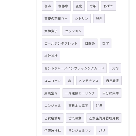
珈琲
制作中
変化
今年
わずか
天使の羽根ひー
シトリン
輝き
大和撫子
セッション
ゴールデンタブレット
目醒め
数字
総社神社
セントジャーメインブレッシングカード
5678
ユニコーン
水
メンテナンス
自己肯定
威風堂々
一斉遠隔ヒーリング
自分に集中
エンジェル
東日本大震災
14年
乙女座満月
皆既月食
乙女座満月皆既月食
伊奈波神社
サンジェルマン
パリ