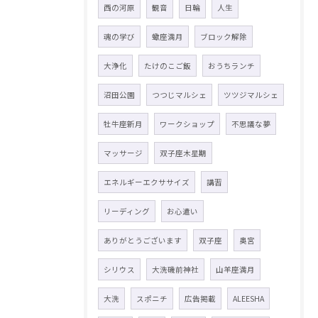
西の河原
観音
日輪
人生
魂の学び
蠍座満月
ブロック解除
大浄化
たけのこご飯
おうちランチ
沼田公園
つつじマルシェ
ツツジマルシェ
牡牛座新月
ワークショップ
不思議な夢
マッサージ
双子座木星期
エネルギーエクササイズ
講習
リーディング
お心遣い
ありがとうございます
双子座
奥宮
シリウス
大洗磯前神社
山羊座満月
大洗
スポニチ
広告掲載
ALEESHA