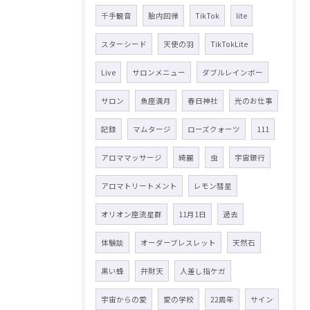
千手観音
胎内回帰
TikTok
lite
スターシード
天使の羽
TikTokLite
Live
サロンメニュー
ダブルレインボー
サロン
魚座満月
春日神社
光のお仕事
記録
マムタージ
ローズクォーツ
111
アロママッサージ
綺麗
虫
宇宙銀行
アロマトリートメント
レモン彗星
オリオン座流星群
11月1日
過去
体験談
オーダーブレスレット
天然石
黒い蜂
弁財天
人差し指ケガ
宇宙からの愛
愛の学校
22周年
サイン