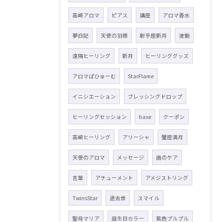
高崎アロマ
ピアス
講座
アロマ香水
夢日記
天使の羽根
射手座新月
波動
遠隔ヒーリング
新月
ヒーリンググッズ
アロマぱひゅーむ
StarFlame
イニシエーション
ブレッシングドロップ
ヒーリングセッション
base
クーポン
高崎ヒーリング
アリーシャ
蟹座満月
天使のアロマ
メッセージ
歯のケア
言葉
アチューメント
アメジストリング
TwinsStar
過去世
スマイル
聖母マリア
誕生日カラー
紫色プルプル