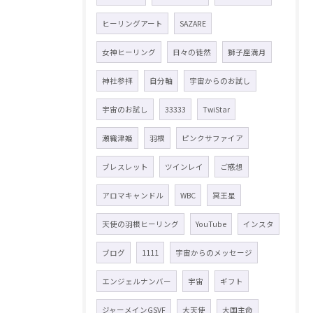
ヒーリングアート
SAZARE
女神ヒーリング
日々の徒然
獅子座満月
神社参拝
自分軸
宇宙からのお試し
宇宙のお試し
33333
TwiStar
瀬織津姫
羽根
ピンクサファイア
ブレスレット
ツインレイ
ご感想
アロマキャンドル
WBC
冥王星
天使の羽根ヒーリング
YouTube
インスタ
ブログ
1111
宇宙からのメッセージ
エンジェルナンバー
宇宙
ギフト
ジャーメインGSVF
大天使
大国主命