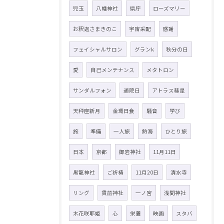
児玉
八幡神社
県庁
ローズマリー
お釈迦さまきのこ
宇宙采配
感謝
フェイシャルサロン
グランk
秋分の日
愛
自己メンテナンス
メタトロン
サンダルフォン
通院日
アトラス彗星
天秤座新月
金環日食
騒音
学び
旅
準備
一人旅
熱海
ひとり旅
日本
京都
御岩神社
11月11日
黒龍神社
ご祈祷
11月20日
清水寺
リング
貫前神社
一ノ宮
浅間神社
木花咲耶姫
心
栄養
映画
スタバ