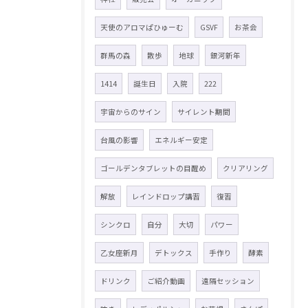
天使のアロマぱひゅーむ
GSVF
お茶会
群馬の森
散歩
地球
銀河新年
1414
誕生日
入院
222
宇宙からのサイン
サイレント期間
台風の影響
エネルギー安定
ゴールデンタブレットの目醒め
クリアリング
解放
レインドロップ講習
復習
シンクロ
自分
大切
パワー
乙女座新月
デトックス
手作り
酵素
ドリンク
ご紹介動画
遠隔セッション