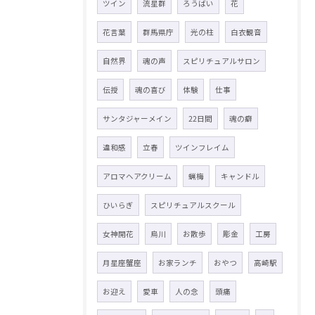
ツイン
流星群
ろうばい
花
花言葉
群馬県庁
光の柱
白衣観音
自然界
魂の声
スピリチュアルサロン
伝授
魂の喜び
体験
仕事
サンタジャーメイン
22日間
魂の癖
違和感
立春
ツインフレイム
アロマヘアクリーム
蝋梅
キャンドル
ひいらぎ
スピリチュアルスクール
女神開花
烏川
お散歩
彫金
工房
月星座蟹座
お家ランチ
おやつ
高崎駅
お迎え
愛車
人の念
頭痛