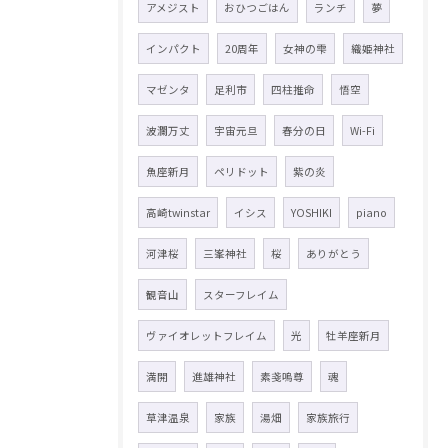
アメジスト
おひつごはん
ランチ
夢
インパクト
20周年
女神の雫
織姫神社
マゼンタ
足利市
四柱推命
悟空
波瀾万丈
宇宙元旦
春分の日
Wi-Fi
魚座新月
ペリドット
紫の炎
高崎twinstar
イシス
YOSHIKI
piano
河津桜
三峯神社
桜
ありがとう
観音山
スターフレイム
ヴァイオレットフレイム
光
牡羊座新月
満開
進雄神社
素戔嗚尊
魂
草津温泉
家族
湯畑
家族旅行