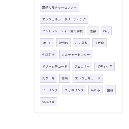
高崎カルチャーセンター
エンジェルカードリーディング
セントジャーメイン愛の学校
素敵
お花
3月9日
夢判断
心の調整
天秤座
少彦名神
カルチャーセンター
ドリームデコード
ジュエリー
ボディケア
スクール
高崎
エンジェルカード
ヒーリング
チャネリング
当たる
霊視
悩み相談