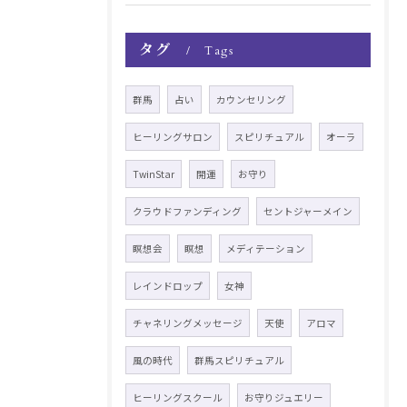
タグ
Tags
群馬
占い
カウンセリング
ヒーリングサロン
スピリチュアル
オーラ
TwinStar
開運
お守り
クラウドファンディング
セントジャーメイン
瞑想会
瞑想
メディテーション
レインドロップ
女神
チャネリングメッセージ
天使
アロマ
風の時代
群馬スピリチュアル
ヒーリングスクール
お守りジュエリー