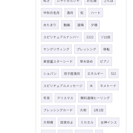
呟き
レディポルシャ
お花畑
さんぽ
中秋の名月
満月
虹
ハート
水たまり
動画
遠隔
夕陽
スピリチュアルナンバー
2222
ゾロ目
ヤングリヴィング
プレッシング
移転
美容室スターシード
草木染め
ピアノ
ショパン
双子座満月
エネルギー
522
スピリチュアルメッセージ
木
ネメトーナ
冬至
クリスマス
無料遠隔ヒーリング
ブレッシングカード
大和
1月1日
大和魂
目覚めよ
ミカエル
女神イシス