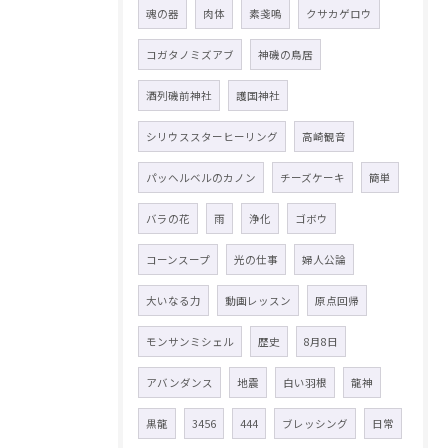
魂の器
肉体
素戔嗚
クサカゲロウ
コガタノミズアブ
神磯の鳥居
酒列磯前神社
護国神社
シリウススターヒーリング
高崎観音
パッヘルベルのカノン
チーズケーキ
簡単
バラの花
雨
浄化
ゴボウ
コーンスープ
光の仕事
婦人公論
大いなる力
動画レッスン
原点回帰
モンサンミシェル
歴史
8月8日
アバンダンス
地震
白い羽根
龍神
黒龍
3456
444
ブレッシング
日常