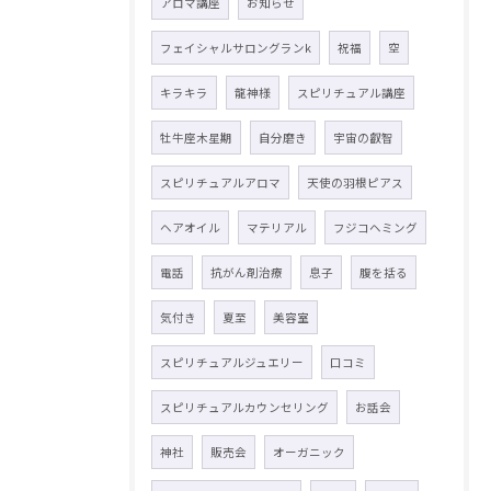
アロマ講座
お知らせ
フェイシャルサロングランk
祝福
空
キラキラ
龍神様
スピリチュアル講座
牡牛座木星期
自分磨き
宇宙の叡智
スピリチュアルアロマ
天使の羽根ピアス
ヘアオイル
マテリアル
フジコヘミング
電話
抗がん剤治療
息子
腹を括る
気付き
夏至
美容室
スピリチュアルジュエリー
口コミ
スピリチュアルカウンセリング
お話会
神社
販売会
オーガニック