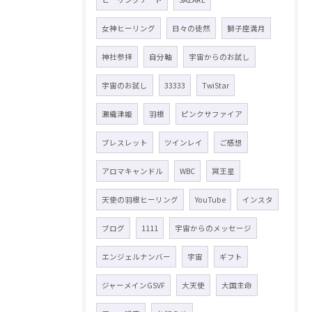
女神ヒーリング
日々の徒然
獅子座満月
神社参拝
自分軸
宇宙からのお試し
宇宙のお試し
33333
TwiStar
瀬織津姫
羽根
ピンクサファイア
ブレスレット
ツインレイ
ご感想
アロマキャンドル
WBC
冥王星
天使の羽根ヒーリング
YouTube
インスタ
ブログ
1111
宇宙からのメッセージ
エンジェルナンバー
宇宙
ギフト
ジャーメインGSVF
大天使
大国主命