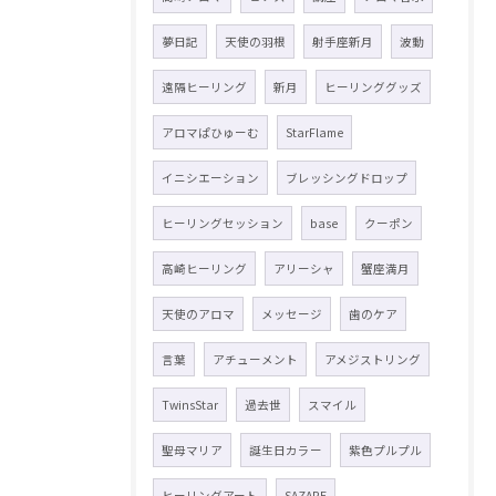
夢日記
天使の羽根
射手座新月
波動
遠隔ヒーリング
新月
ヒーリンググッズ
アロマぱひゅーむ
StarFlame
イニシエーション
ブレッシングドロップ
ヒーリングセッション
base
クーポン
高崎ヒーリング
アリーシャ
蟹座満月
天使のアロマ
メッセージ
歯のケア
言葉
アチューメント
アメジストリング
TwinsStar
過去世
スマイル
聖母マリア
誕生日カラー
紫色プルプル
ヒーリングアート
SAZARE