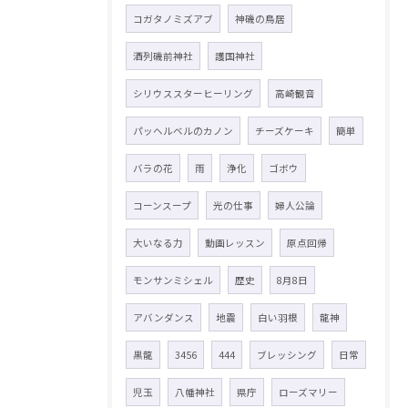
コガタノミズアブ
神磯の鳥居
酒列磯前神社
護国神社
シリウススターヒーリング
高崎観音
パッヘルベルのカノン
チーズケーキ
簡単
バラの花
雨
浄化
ゴボウ
コーンスープ
光の仕事
婦人公論
大いなる力
動画レッスン
原点回帰
モンサンミシェル
歴史
8月8日
アバンダンス
地震
白い羽根
龍神
黒龍
3456
444
ブレッシング
日常
児玉
八幡神社
県庁
ローズマリー