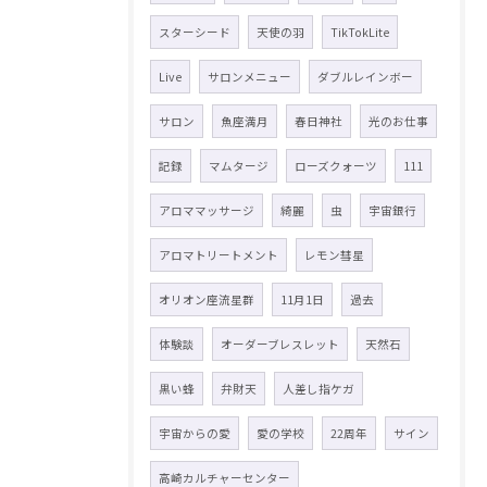
スターシード
天使の羽
TikTokLite
Live
サロンメニュー
ダブルレインボー
サロン
魚座満月
春日神社
光のお仕事
記録
マムタージ
ローズクォーツ
111
アロママッサージ
綺麗
虫
宇宙銀行
アロマトリートメント
レモン彗星
オリオン座流星群
11月1日
過去
体験談
オーダーブレスレット
天然石
黒い蜂
弁財天
人差し指ケガ
宇宙からの愛
愛の学校
22周年
サイン
高崎カルチャーセンター