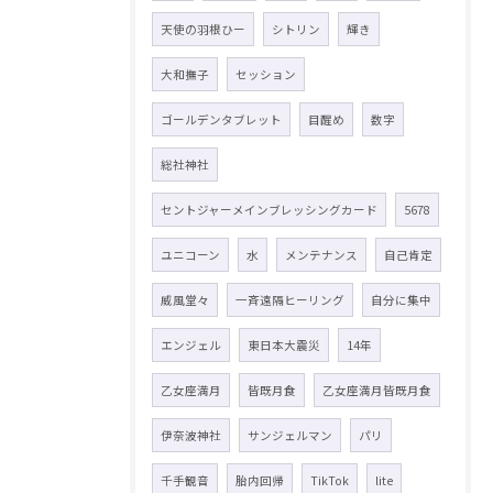
天使の羽根ひー
シトリン
輝き
大和撫子
セッション
ゴールデンタブレット
目醒め
数字
総社神社
セントジャーメインブレッシングカード
5678
ユニコーン
水
メンテナンス
自己肯定
威風堂々
一斉遠隔ヒーリング
自分に集中
エンジェル
東日本大震災
14年
乙女座満月
皆既月食
乙女座満月皆既月食
伊奈波神社
サンジェルマン
パリ
千手観音
胎内回帰
TikTok
lite