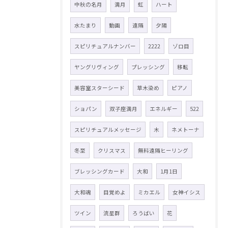
中秋の名月
満月
虹
ハート
水たまり
動画
遠隔
夕陽
スピリチュアルナンバー
2222
ゾロ目
ヤングリヴィング
プレッシング
移転
美容室スターシード
草木染め
ピアノ
ショパン
双子座満月
エネルギー
522
スピリチュアルメッセージ
木
ネメトーナ
冬至
クリスマス
無料遠隔ヒーリング
ブレッシングカード
大和
1月1日
大和魂
目覚めよ
ミカエル
女神イシス
ツイン
流星群
ろうばい
花