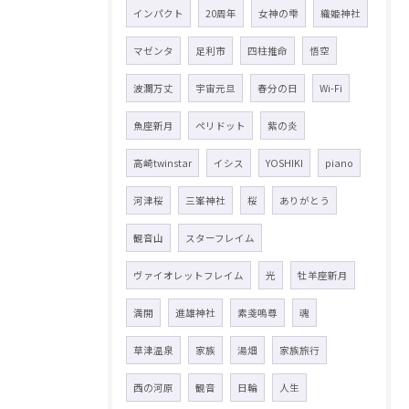
インパクト
20周年
女神の雫
織姫神社
マゼンタ
足利市
四柱推命
悟空
波瀾万丈
宇宙元旦
春分の日
Wi-Fi
魚座新月
ペリドット
紫の炎
高崎twinstar
イシス
YOSHIKI
piano
河津桜
三峯神社
桜
ありがとう
観音山
スターフレイム
ヴァイオレットフレイム
光
牡羊座新月
満開
進雄神社
素戔嗚尊
魂
草津温泉
家族
湯畑
家族旅行
西の河原
観音
日輪
人生