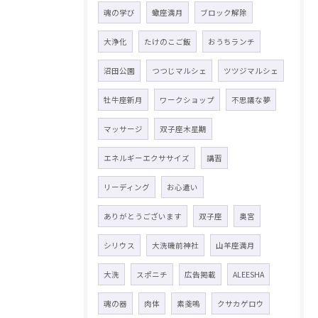
魂の学び
蠍座満月
ブロック解除
大浄化
たけのこご飯
おうちランチ
沼田公園
つつじマルシェ
ツツジマルシェ
牡牛座新月
ワークショップ
不思議な夢
マッサージ
双子座木星期
エネルギーエクササイズ
講習
リーディング
お心遣い
ありがとうございます
双子座
奥宮
シリウス
大洗磯前神社
山羊座満月
大洗
スポニチ
広告掲載
ALEESHA
魂の器
肉体
素戔嗚
クサカゲロウ