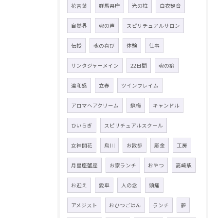
花言葉
群馬県庁
光の柱
白衣観音
自然界
魂の声
スピリチュアルサロン
伝授
魂の喜び
体験
仕事
サンタジャーメイン
22日間
魂の癖
違和感
立春
ツインフレイム
アロマヘアクリーム
蝋梅
キャンドル
ひいらぎ
スピリチュアルスクール
女神開花
烏川
お散歩
彫金
工房
月星座蟹座
お家ランチ
おやつ
高崎駅
お迎え
愛車
人の念
頭痛
アメジスト
おひつごはん
ランチ
夢