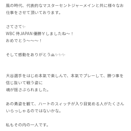
風の時代、代表的なマスターセントジャーメインと共に様々なお
仕事をさせて頂いております。
さてさて✨
WBC 侍JAPAN 優勝🏅しましたね〜！
おめでとう〜〜〜！
そして感動をありがとう🙏✨✨✨
大谷選手をはじめ本氣で楽しんで、本氣でプレーして、勝つ事を
信じ抜いて戦う姿に
魂が揺さぶられました。
あの勇姿を観て、ハートのスィッチが入り目覚める人がたくさん
いらっしゃるのではないかな。
私もその内の一人です。