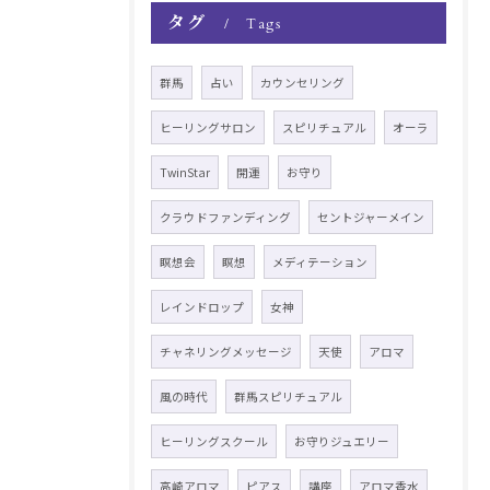
タグ
Tags
群馬
占い
カウンセリング
ヒーリングサロン
スピリチュアル
オーラ
TwinStar
開運
お守り
クラウドファンディング
セントジャーメイン
瞑想会
瞑想
メディテーション
レインドロップ
女神
チャネリングメッセージ
天使
アロマ
風の時代
群馬スピリチュアル
ヒーリングスクール
お守りジュエリー
高崎アロマ
ピアス
講座
アロマ香水