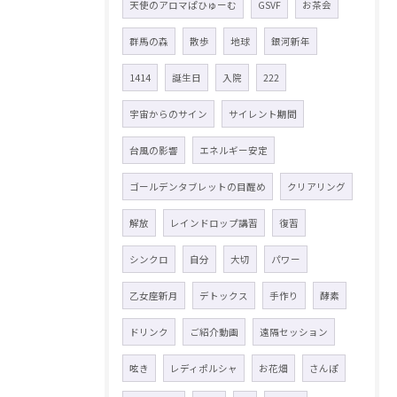
天使のアロマぱひゅーむ
GSVF
お茶会
群馬の森
散歩
地球
銀河新年
1414
誕生日
入院
222
宇宙からのサイン
サイレント期間
台風の影響
エネルギー安定
ゴールデンタブレットの目醒め
クリアリング
解放
レインドロップ講習
復習
シンクロ
自分
大切
パワー
乙女座新月
デトックス
手作り
酵素
ドリンク
ご紹介動画
遠隔セッション
呟き
レディポルシャ
お花畑
さんぽ