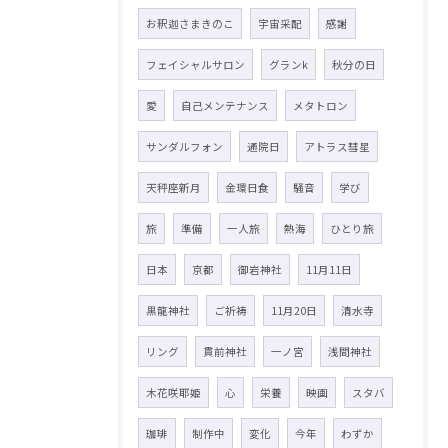
お釈迦さまきのこ
宇宙采配
感謝
フェイシャルサロン
グランk
秋分の日
愛
自己メンテナンス
メタトロン
サンダルフォン
通院日
アトラス彗星
天秤座新月
金環日食
騒音
学び
旅
準備
一人旅
熱海
ひとり旅
日本
京都
御岩神社
11月11日
黒龍神社
ご祈祷
11月20日
清水寺
リング
貫前神社
一ノ宮
浅間神社
木花咲耶姫
心
栄養
映画
スタバ
珈琲
制作中
変化
今年
わずか