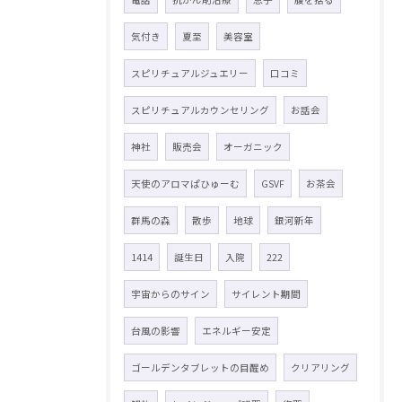
気付き
夏至
美容室
スピリチュアルジュエリー
口コミ
スピリチュアルカウンセリング
お話会
神社
販売会
オーガニック
天使のアロマぱひゅーむ
GSVF
お茶会
群馬の森
散歩
地球
銀河新年
1414
誕生日
入院
222
宇宙からのサイン
サイレント期間
台風の影響
エネルギー安定
ゴールデンタブレットの目醒め
クリアリング