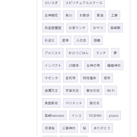
ひいらぎ
スピリチュアルスクール
女神開花
烏川
お散歩
彫金
工房
月星座蟹座
お家ランチ
おやつ
高崎駅
お迎え
愛車
人の念
頭痛
アメジスト
おひつごはん
ランチ
夢
インパクト
20周年
女神の雫
織姫神社
マゼンタ
足利市
四柱推命
悟空
波瀾万丈
宇宙元旦
春分の日
Wi-Fi
魚座新月
ペリドット
紫の炎
高崎twinstar
イシス
YOSHIKI
piano
河津桜
三峯神社
桜
ありがとう