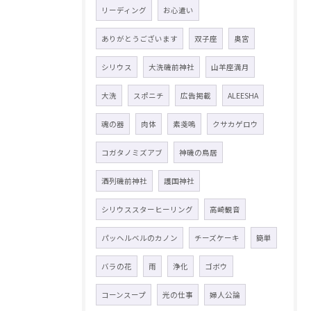
リーディング
お心遣い
ありがとうございます
双子座
奥宮
シリウス
大洗磯前神社
山羊座満月
大洗
スポニチ
広告掲載
ALEESHA
魂の器
肉体
素戔嗚
クサカゲロウ
コガタノミズアブ
神磯の鳥居
酒列磯前神社
護国神社
シリウススターヒーリング
高崎観音
パッヘルベルのカノン
チーズケーキ
簡単
バラの花
雨
浄化
ゴボウ
コーンスープ
光の仕事
婦人公論