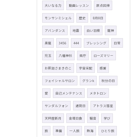
大いなる力
動画レッスン
原点回帰
モンサンミシェル
歴史
8月8日
アバンダンス
地震
白い羽根
龍神
黒龍
3456
444
ブレッシング
日常
児玉
八幡神社
県庁
ローズマリー
お釈迦さまきのこ
宇宙采配
感謝
フェイシャルサロン
グランk
秋分の日
愛
自己メンテナンス
メタトロン
サンダルフォン
通院日
アトラス彗星
天秤座新月
金環日食
騒音
学び
旅
準備
一人旅
熱海
ひとり旅