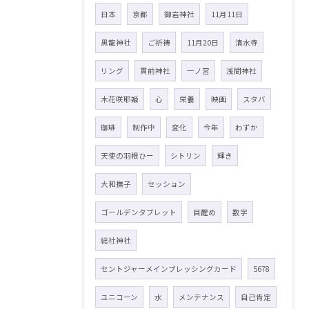
日本
京都
御岩神社
11月11日
黒龍神社
ご祈祷
11月20日
清水寺
リング
貫前神社
一ノ宮
浅間神社
木花咲耶姫
心
栄養
映画
スタバ
珈琲
制作中
変化
今年
わずか
天使の羽根ひー
シトリン
輝き
大和撫子
セッション
ゴールデンタブレット
目醒め
数字
総社神社
セントジャーメインブレッシングカード
5678
ユニコーン
水
メンテナンス
自己肯定