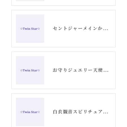
セントジャーメインからのメッセージ・水瓶座新月アリーシャ
お守りジュエリー天使の羽根シルバーピアス
白衣観音スピリチュアル女神開花チーム活動記録YouTube②