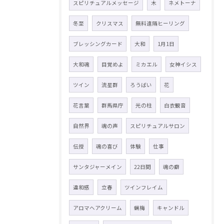
スピリチュアルメッセージ
木
ネメトーナ
冬至
クリスマス
無料遠隔ヒーリング
ブレッシングカード
大和
1月1日
大和魂
目覚めよ
ミカエル
女神イシス
ツイン
流星群
ろうばい
花
花言葉
群馬県庁
光の柱
白衣観音
自然界
魂の声
スピリチュアルサロン
伝授
魂の喜び
体験
仕事
サンタジャーメイン
22日間
魂の癖
違和感
立春
ツインフレイム
アロマヘアクリーム
蝋梅
キャンドル