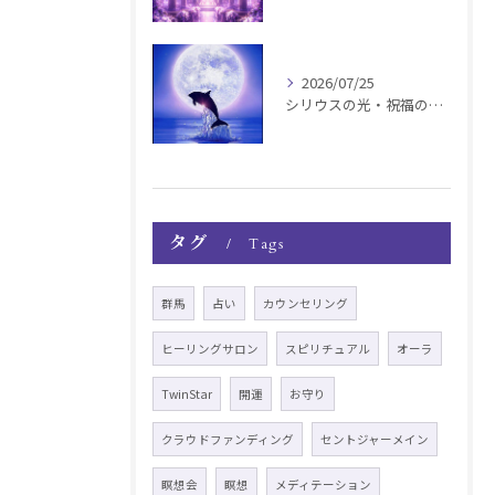
2026/07/25
シリウスの光・祝福の波動チャージ遠隔お知らせ〜銀河新年〜
タグ
Tags
群馬
占い
カウンセリング
ヒーリングサロン
スピリチュアル
オーラ
TwinStar
開運
お守り
クラウドファンディング
セントジャーメイン
瞑想会
瞑想
メディテーション