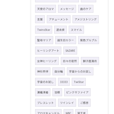
天使のアロマ
メッセージ
歯のケア
言葉
アチューメント
アメジストリング
TwinsStar
過去世
スマイル
聖母マリア
誕生日カラー
紫色プルプル
ヒーリングアート
SAZARE
女神ヒーリング
日々の徒然
獅子座満月
神社参拝
自分軸
宇宙からのお試し
宇宙のお試し
33333
TwiStar
瀬織津姫
羽根
ピンクサファイア
ブレスレット
ツインレイ
ご感想
アロマキャンドル
WBC
冥王星