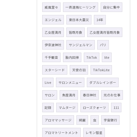
威風堂々
一斉遠隔ヒーリング
自分に集中
エンジェル
東日本大震災
14年
乙女座満月
皆既月食
乙女座満月皆既月食
伊奈波神社
サンジェルマン
パリ
千手観音
胎内回帰
TikTok
lite
スターシード
天使の羽
TikTokLite
Live
サロンメニュー
ダブルレインボー
サロン
魚座満月
春日神社
光のお仕事
記録
マムタージ
ローズクォーツ
111
アロママッサージ
綺麗
虫
宇宙銀行
アロマトリートメント
レモン彗星