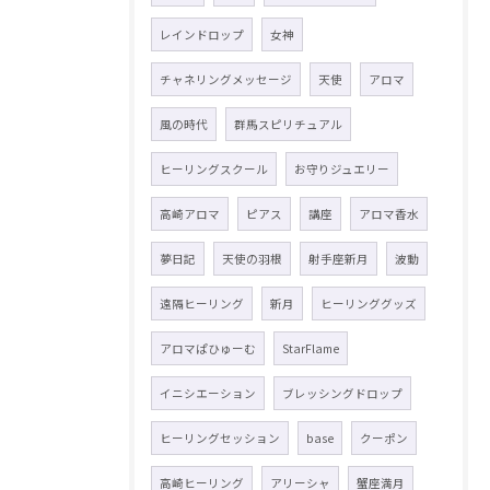
レインドロップ
女神
チャネリングメッセージ
天使
アロマ
風の時代
群馬スピリチュアル
ヒーリングスクール
お守りジュエリー
高崎アロマ
ピアス
講座
アロマ香水
夢日記
天使の羽根
射手座新月
波動
遠隔ヒーリング
新月
ヒーリンググッズ
アロマぱひゅーむ
StarFlame
イニシエーション
ブレッシングドロップ
ヒーリングセッション
base
クーポン
高崎ヒーリング
アリーシャ
蟹座満月