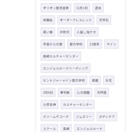
オリオン座流星群
11月1日
過去
体験談
オーダーブレスレット
天然石
黒い蜂
弁財天
人差し指ケガ
宇宙からの愛
愛の学校
22周年
サイン
高崎カルチャーセンター
エンジェルカードリーディング
セントジャーメイン愛の学校
素敵
お花
3月9日
夢判断
心の調整
天秤座
少彦名神
カルチャーセンター
ドリームデコード
ジュエリー
ボディケア
スクール
高崎
エンジェルカード