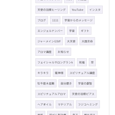
天使の羽根ヒーリング
YouTube
インスタ
ブログ
1111
宇宙からのメッセージ
エンジェルナンバー
宇宙
ギフト
ジャーメインGSVF
大天使
大国主命
アロマ講座
お知らせ
フェイシャルサロングランk
祝福
空
キラキラ
龍神様
スピリチュアル講座
牡牛座木星期
自分磨き
宇宙の叡智
スピリチュアルアロマ
天使の羽根ピアス
ヘアオイル
マテリアル
フジコヘミング
電話
抗がん剤治療
息子
腹を括る