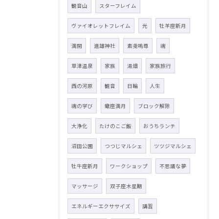
観音山
スターフレイム
ヴァイオレットフレイム
光
牡羊座新月
満開
進雄神社
素戔嗚尊
魂
草津温泉
家族
湯畑
家族旅行
西の河原
観音
日輪
人生
魂の学び
蠍座満月
ブロック解除
大浄化
たけのこご飯
おうちランチ
沼田公園
つつじマルシェ
ツツジマルシェ
牡牛座新月
ワークショップ
不思議な夢
マッサージ
双子座木星期
エネルギーエクササイズ
講習