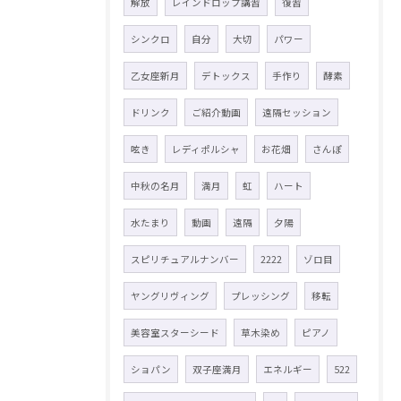
解放
レインドロップ講習
復習
シンクロ
自分
大切
パワー
乙女座新月
デトックス
手作り
酵素
ドリンク
ご紹介動画
遠隔セッション
呟き
レディポルシャ
お花畑
さんぽ
中秋の名月
満月
虹
ハート
水たまり
動画
遠隔
夕陽
スピリチュアルナンバー
2222
ゾロ目
ヤングリヴィング
プレッシング
移転
美容室スターシード
草木染め
ピアノ
ショパン
双子座満月
エネルギー
522