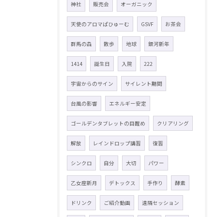
神社
販売会
オーガニック
天使のアロマぱひゅーむ
GSVF
お茶会
群馬の森
散歩
地球
銀河新年
1414
誕生日
入院
222
宇宙からのサイン
サイレント期間
台風の影響
エネルギー安定
ゴールデンタブレットの目醒め
クリアリング
解放
レインドロップ講習
復習
シンクロ
自分
大切
パワー
乙女座新月
デトックス
手作り
酵素
ドリンク
ご紹介動画
遠隔セッション