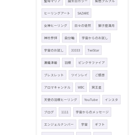
聖母マリア
誕生日カラー
紫色プルプル
ヒーリングアート
SAZARE
女神ヒーリング
日々の徒然
獅子座満月
神社参拝
自分軸
宇宙からのお試し
宇宙のお試し
33333
TwiStar
瀬織津姫
羽根
ピンクサファイア
ブレスレット
ツインレイ
ご感想
アロマキャンドル
WBC
冥王星
天使の羽根ヒーリング
YouTube
インスタ
ブログ
1111
宇宙からのメッセージ
エンジェルナンバー
宇宙
ギフト