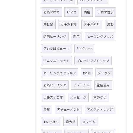
高崎アロマ
ピアス
講座
アロマ香水
夢日記
天使の羽根
射手座新月
波動
遠隔ヒーリング
新月
ヒーリンググッズ
アロマぱひゅーむ
StarFlame
イニシエーション
ブレッシングドロップ
ヒーリングセッション
base
クーポン
高崎ヒーリング
アリーシャ
蟹座満月
天使のアロマ
メッセージ
歯のケア
言葉
アチューメント
アメジストリング
TwinsStar
過去世
スマイル