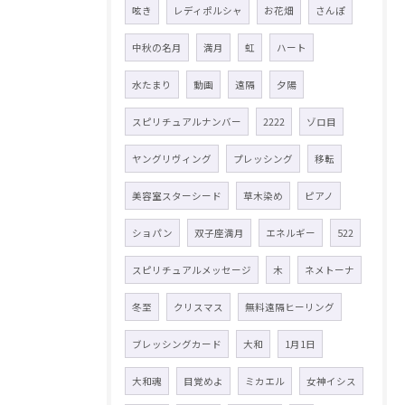
呟き
レディポルシャ
お花畑
さんぽ
中秋の名月
満月
虹
ハート
水たまり
動画
遠隔
夕陽
スピリチュアルナンバー
2222
ゾロ目
ヤングリヴィング
プレッシング
移転
美容室スターシード
草木染め
ピアノ
ショパン
双子座満月
エネルギー
522
スピリチュアルメッセージ
木
ネメトーナ
冬至
クリスマス
無料遠隔ヒーリング
ブレッシングカード
大和
1月1日
大和魂
目覚めよ
ミカエル
女神イシス