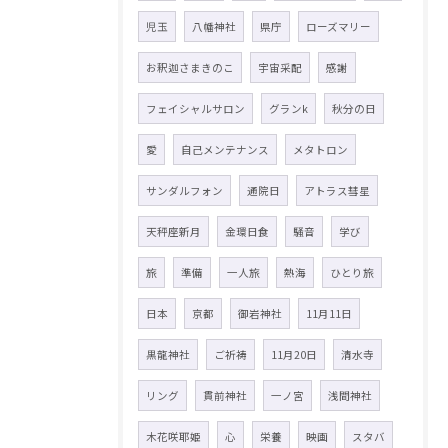
児玉
八幡神社
県庁
ローズマリー
お釈迦さまきのこ
宇宙采配
感謝
フェイシャルサロン
グランk
秋分の日
愛
自己メンテナンス
メタトロン
サンダルフォン
通院日
アトラス彗星
天秤座新月
金環日食
騒音
学び
旅
準備
一人旅
熱海
ひとり旅
日本
京都
御岩神社
11月11日
黒龍神社
ご祈祷
11月20日
清水寺
リング
貫前神社
一ノ宮
浅間神社
木花咲耶姫
心
栄養
映画
スタバ