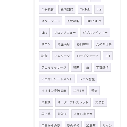
千手観音
胎内回帰
TikTok
lite
スターシード
天使の羽
TikTokLite
Live
サロンメニュー
ダブルレインボー
サロン
魚座満月
春日神社
光のお仕事
記録
マムタージ
ローズクォーツ
111
アロママッサージ
綺麗
虫
宇宙銀行
アロマトリートメント
レモン彗星
オリオン座流星群
11月1日
過去
体験談
オーダーブレスレット
天然石
黒い蜂
弁財天
人差し指ケガ
宇宙からの愛
愛の学校
22周年
サイン