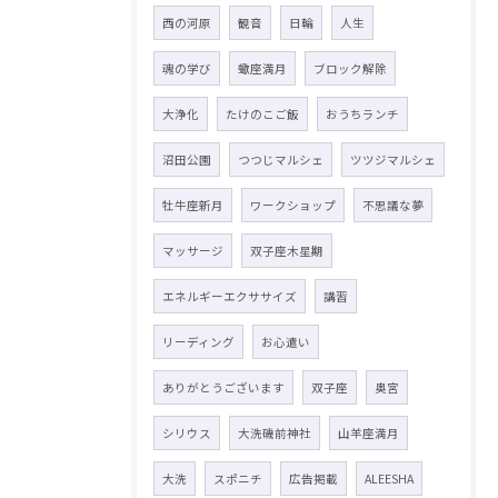
西の河原
観音
日輪
人生
魂の学び
蠍座満月
ブロック解除
大浄化
たけのこご飯
おうちランチ
沼田公園
つつじマルシェ
ツツジマルシェ
牡牛座新月
ワークショップ
不思議な夢
マッサージ
双子座木星期
エネルギーエクササイズ
講習
リーディング
お心遣い
ありがとうございます
双子座
奥宮
シリウス
大洗磯前神社
山羊座満月
大洗
スポニチ
広告掲載
ALEESHA