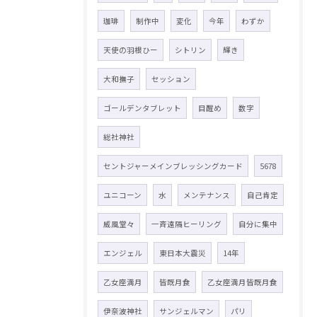
珈琲
制作中
変化
今年
わずか
天使の羽根ひー
シトリン
輝き
大和撫子
セッション
ゴールデンタブレット
目醒め
数字
総社神社
セントジャーメインブレッシングカード
5678
ユニコーン
水
メンテナンス
自己肯定
威風堂々
一斉遠隔ヒーリング
自分に集中
エンジェル
東日本大震災
14年
乙女座満月
皆既月食
乙女座満月皆既月食
伊奈波神社
サンジェルマン
パリ