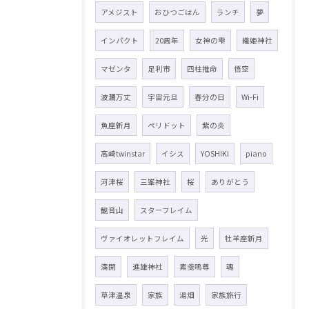
アメジスト
おひつごはん
ランチ
夢
インパクト
20周年
女神の雫
織姫神社
マゼンタ
足利市
四柱推命
悟空
波瀾万丈
宇宙元旦
春分の日
Wi-Fi
魚座新月
ペリドット
紫の炎
高崎twinstar
イシス
YOSHIKI
piano
河津桜
三峯神社
桜
ありがとう
観音山
スターフレイム
ヴァイオレットフレイム
光
牡羊座新月
満開
進雄神社
素戔嗚尊
魂
草津温泉
家族
湯畑
家族旅行