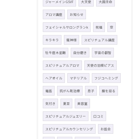
ジャーメインGSVF
大天使
大国主命
アロマ講座
お知らせ
フェイシャルサロングランk
祝福
空
キラキラ
龍神様
スピリチュアル講座
牡牛座木星期
自分磨き
宇宙の叡智
スピリチュアルアロマ
天使の羽根ピアス
ヘアオイル
マテリアル
フジコヘミング
電話
抗がん剤治療
息子
腹を括る
気付き
夏至
美容室
スピリチュアルジュエリー
口コミ
スピリチュアルカウンセリング
お話会