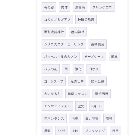
魂の器
肉体
素戔嗚
クサカゲロウ
コガタノミズアブ
神磯の鳥居
酒列磯前神社
護国神社
シリウススターヒーリング
高崎観音
パッヘルベルのカノン
チーズケーキ
簡単
バラの花
雨
浄化
ゴボウ
コーンスープ
光の仕事
婦人公論
大いなる力
動画レッスン
原点回帰
モンサンミシェル
歴史
8月8日
アバンダンス
地震
白い羽根
龍神
黒龍
3456
444
ブレッシング
日常