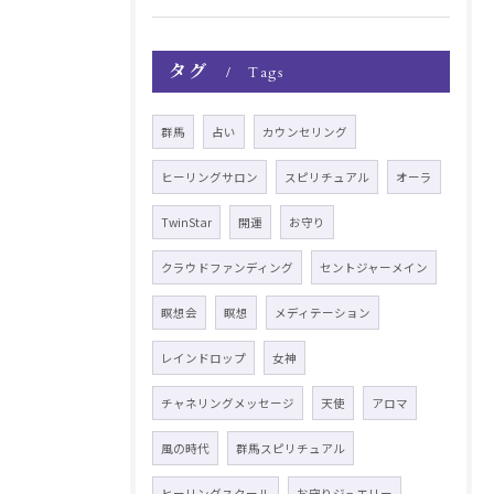
タグ
Tags
群馬
占い
カウンセリング
ヒーリングサロン
スピリチュアル
オーラ
TwinStar
開運
お守り
クラウドファンディング
セントジャーメイン
瞑想会
瞑想
メディテーション
レインドロップ
女神
チャネリングメッセージ
天使
アロマ
風の時代
群馬スピリチュアル
ヒーリングスクール
お守りジュエリー