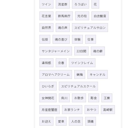
ツイン
流星群
ろうばい
花
花言葉
群馬県庁
光の柱
白衣観音
自然界
魂の声
スピリチュアルサロン
伝授
魂の喜び
体験
仕事
サンタジャーメイン
22日間
魂の癖
違和感
立春
ツインフレイム
アロマヘアクリーム
蝋梅
キャンドル
ひいらぎ
スピリチュアルスクール
女神開花
烏川
お散歩
彫金
工房
月星座蟹座
お家ランチ
おやつ
高崎駅
お迎え
愛車
人の念
頭痛