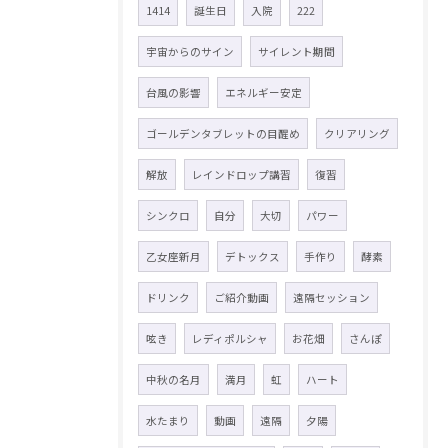
1414
誕生日
入院
222
宇宙からのサイン
サイレント期間
台風の影響
エネルギー安定
ゴールデンタブレットの目醒め
クリアリング
解放
レインドロップ講習
復習
シンクロ
自分
大切
パワー
乙女座新月
デトックス
手作り
酵素
ドリンク
ご紹介動画
遠隔セッション
呟き
レディポルシャ
お花畑
さんぽ
中秋の名月
満月
虹
ハート
水たまり
動画
遠隔
夕陽