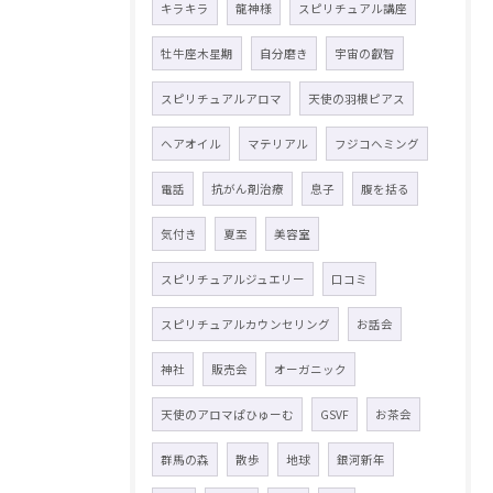
キラキラ
龍神様
スピリチュアル講座
牡牛座木星期
自分磨き
宇宙の叡智
スピリチュアルアロマ
天使の羽根ピアス
ヘアオイル
マテリアル
フジコヘミング
電話
抗がん剤治療
息子
腹を括る
気付き
夏至
美容室
スピリチュアルジュエリー
口コミ
スピリチュアルカウンセリング
お話会
神社
販売会
オーガニック
天使のアロマぱひゅーむ
GSVF
お茶会
群馬の森
散歩
地球
銀河新年