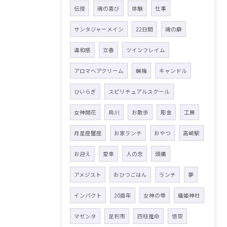
伝授
魂の喜び
体験
仕事
サンタジャーメイン
22日間
魂の癖
違和感
立春
ツインフレイム
アロマヘアクリーム
蝋梅
キャンドル
ひいらぎ
スピリチュアルスクール
女神開花
烏川
お散歩
彫金
工房
月星座蟹座
お家ランチ
おやつ
高崎駅
お迎え
愛車
人の念
頭痛
アメジスト
おひつごはん
ランチ
夢
インパクト
20周年
女神の雫
織姫神社
マゼンタ
足利市
四柱推命
悟空