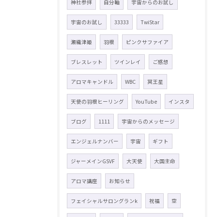
神社参拝
自分軸
宇宙からのお試し
宇宙のお試し
33333
TwiStar
瀬織津姫
羽根
ピンクサファイア
ブレスレット
ツインレイ
ご感想
アロマキャンドル
WBC
冥王星
天使の羽根ヒーリング
YouTube
インスタ
ブログ
1111
宇宙からのメッセージ
エンジェルナンバー
宇宙
ギフト
ジャーメインGSVF
大天使
大国主命
アロマ講座
お知らせ
フェイシャルサロングランk
祝福
空