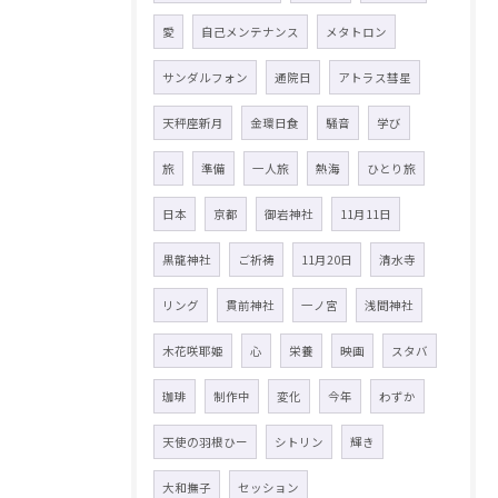
愛
自己メンテナンス
メタトロン
サンダルフォン
通院日
アトラス彗星
天秤座新月
金環日食
騒音
学び
旅
準備
一人旅
熱海
ひとり旅
日本
京都
御岩神社
11月11日
黒龍神社
ご祈祷
11月20日
清水寺
リング
貫前神社
一ノ宮
浅間神社
木花咲耶姫
心
栄養
映画
スタバ
珈琲
制作中
変化
今年
わずか
天使の羽根ひー
シトリン
輝き
大和撫子
セッション