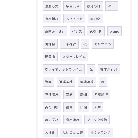
波瀾万丈
宇宙元旦
春分の日
Wi-Fi
魚座新月
ペリドット
紫の炎
高崎twinstar
イシス
YOSHIKI
piano
河津桜
三峯神社
桜
ありがとう
観音山
スターフレイム
ヴァイオレットフレイム
光
牡羊座新月
満開
進雄神社
素戔嗚尊
魂
草津温泉
家族
湯畑
家族旅行
西の河原
観音
日輪
人生
魂の学び
蠍座満月
ブロック解除
大浄化
たけのこご飯
おうちランチ