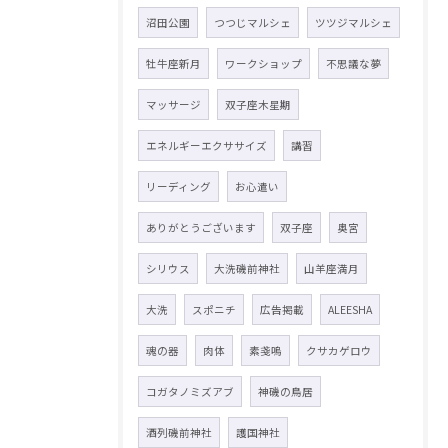
沼田公園
つつじマルシェ
ツツジマルシェ
牡牛座新月
ワークショップ
不思議な夢
マッサージ
双子座木星期
エネルギーエクササイズ
講習
リーディング
お心遣い
ありがとうございます
双子座
奥宮
シリウス
大洗磯前神社
山羊座満月
大洗
スポニチ
広告掲載
ALEESHA
魂の器
肉体
素戔嗚
クサカゲロウ
コガタノミズアブ
神磯の鳥居
酒列磯前神社
護国神社