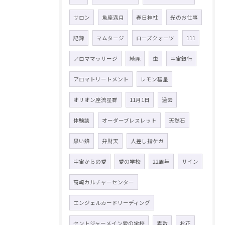
サロン
魚座満月
春日神社
光のお仕事
記録
マムタージ
ローズクォーツ
111
アロママッサージ
綺麗
虫
宇宙銀行
アロマトリートメント
レモン彗星
オリオン座流星群
11月1日
過去
体験談
オーダーブレスレット
天然石
黒い蜂
弁財天
人差し指ケガ
宇宙からの愛
愛の学校
22周年
サイン
高崎カルチャーセンター
エンジェルカードリーディング
セントジャーメイン愛の学校
素敵
お花