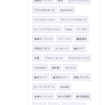
遠隔ヒーリング
新月
ヒーリンググッズ
アロマぱひゅーむ
StarFlame
イニシエーション
ブレッシングドロップ
ヒーリングセッション
base
クーポン
高崎ヒーリング
アリーシャ
蟹座満月
天使のアロマ
メッセージ
歯のケア
言葉
アチューメント
アメジストリング
TwinsStar
過去世
スマイル
聖母マリア
誕生日カラー
紫色プルプル
ヒーリングアート
SAZARE
女神ヒーリング
日々の徒然
獅子座満月