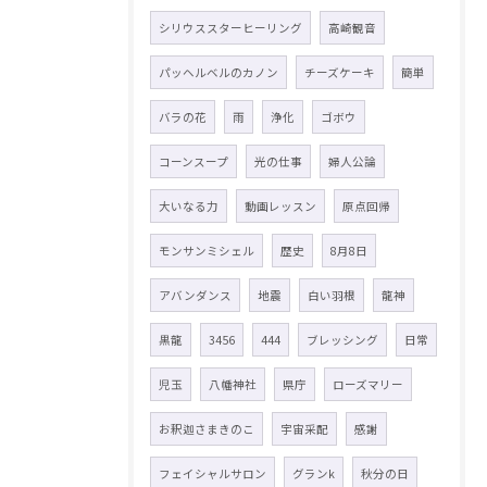
シリウススターヒーリング
高崎観音
パッヘルベルのカノン
チーズケーキ
簡単
バラの花
雨
浄化
ゴボウ
コーンスープ
光の仕事
婦人公論
大いなる力
動画レッスン
原点回帰
モンサンミシェル
歴史
8月8日
アバンダンス
地震
白い羽根
龍神
黒龍
3456
444
ブレッシング
日常
児玉
八幡神社
県庁
ローズマリー
お釈迦さまきのこ
宇宙采配
感謝
フェイシャルサロン
グランk
秋分の日