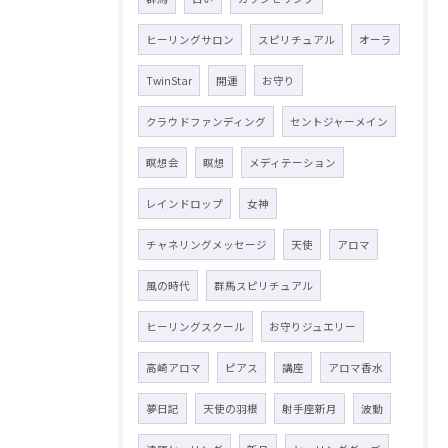
ヒーリングサロン
スピリチュアル
オーラ
TwinStar
開運
お守り
クラウドファンディング
セントジャーメイン
瞑想会
瞑想
メディテーション
レインドロップ
女神
チャネリングメッセージ
天使
アロマ
風の時代
群馬スピリチュアル
ヒーリングスクール
お守りジュエリー
高崎アロマ
ピアス
講座
アロマ香水
夢日記
天使の羽根
射手座新月
波動