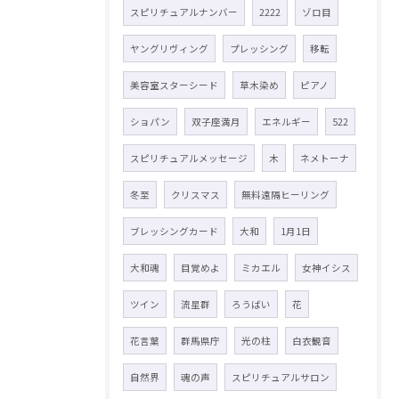
スピリチュアルナンバー
2222
ゾロ目
ヤングリヴィング
プレッシング
移転
美容室スターシード
草木染め
ピアノ
ショパン
双子座満月
エネルギー
522
スピリチュアルメッセージ
木
ネメトーナ
冬至
クリスマス
無料遠隔ヒーリング
ブレッシングカード
大和
1月1日
大和魂
目覚めよ
ミカエル
女神イシス
ツイン
流星群
ろうばい
花
花言葉
群馬県庁
光の柱
白衣観音
自然界
魂の声
スピリチュアルサロン