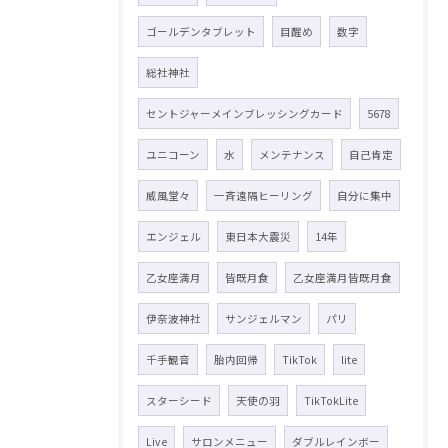
ゴールデンタブレット
目醒め
数字
総社神社
セントジャーメインブレッシングカード
5678
ユニコーン
水
メンテナンス
自己肯定
威風堂々
一斉遠隔ヒーリング
自分に集中
エンジェル
東日本大震災
14年
乙女座満月
皆既月食
乙女座満月皆既月食
伊奈波神社
サンジェルマン
パリ
千手観音
胎内回帰
TikTok
lite
スターシード
天使の羽
TikTokLite
Live
サロンメニュー
ダブルレインボー