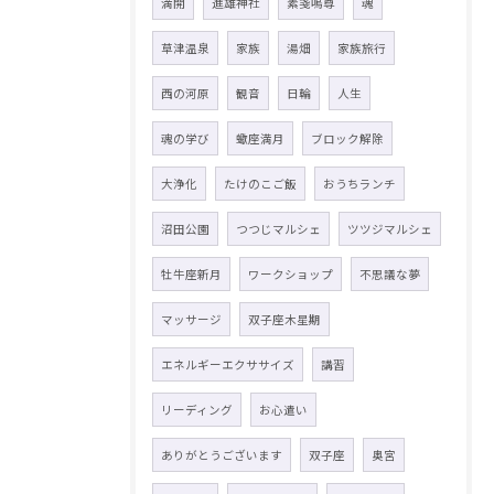
満開
進雄神社
素戔嗚尊
魂
草津温泉
家族
湯畑
家族旅行
西の河原
観音
日輪
人生
魂の学び
蠍座満月
ブロック解除
大浄化
たけのこご飯
おうちランチ
沼田公園
つつじマルシェ
ツツジマルシェ
牡牛座新月
ワークショップ
不思議な夢
マッサージ
双子座木星期
エネルギーエクササイズ
講習
リーディング
お心遣い
ありがとうございます
双子座
奥宮