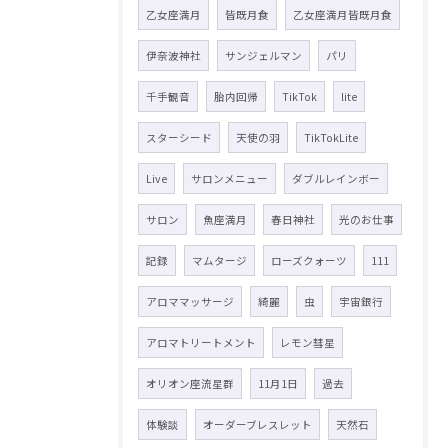
乙女座満月
皆既月食
乙女座満月皆既月食
伊奈波神社
サンジェルマン
パリ
千手観音
胎内回帰
TikTok
lite
スターシード
天使の羽
TikTokLite
Live
サロンメニュー
ダブルレインボー
サロン
魚座満月
春日神社
光のお仕事
記録
マムタージ
ローズクォーツ
111
アロママッサージ
綺麗
虫
宇宙銀行
アロマトリートメント
レモン彗星
オリオン座流星群
11月1日
過去
体験談
オーダーブレスレット
天然石