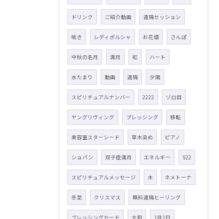
ドリンク
ご紹介動画
遠隔セッション
呟き
レディポルシャ
お花畑
さんぽ
中秋の名月
満月
虹
ハート
水たまり
動画
遠隔
夕陽
スピリチュアルナンバー
2222
ゾロ目
ヤングリヴィング
プレッシング
移転
美容室スターシード
草木染め
ピアノ
ショパン
双子座満月
エネルギー
522
スピリチュアルメッセージ
木
ネメトーナ
冬至
クリスマス
無料遠隔ヒーリング
ブレッシングカード
大和
1月1日