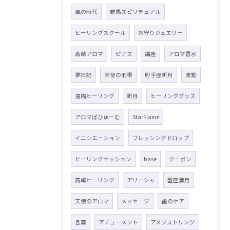
風の時代
群馬スピリチュアル
ヒーリングスクール
お守りジュエリー
高崎アロマ
ピアス
講座
アロマ香水
夢日記
天使の羽根
射手座新月
波動
遠隔ヒーリング
新月
ヒーリンググッズ
アロマぱひゅーむ
StarFlame
イニシエーション
ブレッシングドロップ
ヒーリングセッション
base
クーポン
高崎ヒーリング
アリーシャ
蟹座満月
天使のアロマ
メッセージ
歯のケア
言葉
アチューメント
アメジストリング