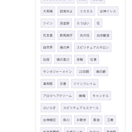
大和魂
目覚めよ
ミカエル
女神イシス
ツイン
流星群
ろうばい
花
花言葉
群馬県庁
光の柱
白衣観音
自然界
魂の声
スピリチュアルサロン
伝授
魂の喜び
体験
仕事
サンタジャーメイン
22日間
魂の癖
違和感
立春
ツインフレイム
アロマヘアクリーム
蝋梅
キャンドル
ひいらぎ
スピリチュアルスクール
女神開花
烏川
お散歩
彫金
工房
月星座蟹座
お家ランチ
おやつ
高崎駅