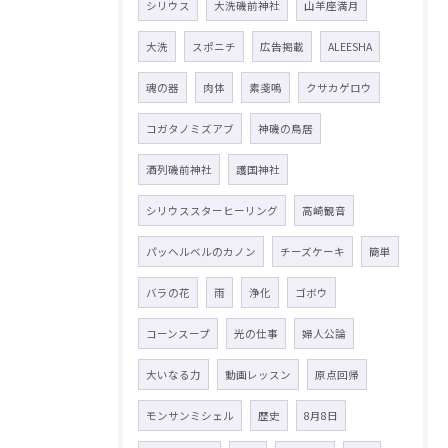
シリウス
大洗磯前神社
山羊座満月
大洗
スポニチ
広告掲載
ALEESHA
魂の器
肉体
素戔嗚
クサカゲロウ
コガタノミズアブ
神磯の鳥居
酒列磯前神社
護国神社
シリウススターヒーリング
高崎観音
パッヘルベルのカノン
チーズケーキ
簡単
バラの花
雨
浄化
ゴボウ
コーンスープ
光の仕事
婦人公論
大いなる力
動画レッスン
原点回帰
モンサンミシェル
歴史
8月8日