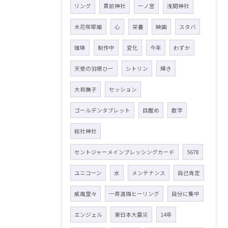
リング
貫前神社
一ノ宮
浅間神社
木花咲耶姫
心
栄養
映画
スタバ
珈琲
制作中
変化
今年
わずか
天使の羽根ひー
シトリン
輝き
大和撫子
セッション
ゴールデンタブレット
目醒め
数字
総社神社
セントジャーメインブレッシングカード
5678
ユニコーン
水
メンテナンス
自己肯定
威風堂々
一斉遠隔ヒーリング
自分に集中
エンジェル
東日本大震災
14年