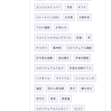
エンジェルナンバー
宇宙
ギフト
ジャーメインGSVF
大天使
大国主命
アロマ講座
お知らせ
フェイシャルサロングランk
祝福
空
キラキラ
龍神様
スピリチュアル講座
牡牛座木星期
自分磨き
宇宙の叡智
スピリチュアルアロマ
天使の羽根ピアス
ヘアオイル
マテリアル
フジコヘミング
電話
抗がん剤治療
息子
腹を括る
気付き
夏至
美容室
スピリチュアルジュエリー
口コミ