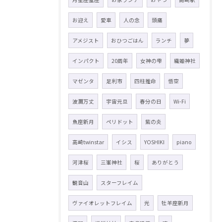
お迎え
愛車
人の念
頭痛
アメジスト
おひつごはん
ランチ
夢
インパクト
20周年
女神の雫
織姫神社
マゼンタ
足利市
四柱推命
悟空
波瀾万丈
宇宙元旦
春分の日
Wi-Fi
魚座新月
ペリドット
紫の炎
高崎twinstar
イシス
YOSHIKI
piano
河津桜
三峯神社
桜
ありがとう
観音山
スターフレイム
ヴァイオレットフレイム
光
牡羊座新月