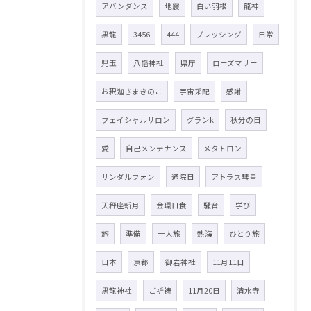
アバンダンス
地震
白い羽根
龍神
黒龍
3456
444
ブレッシング
日常
児玉
八幡神社
県庁
ローズマリー
お釈迦さまきのこ
宇宙采配
感謝
フェイシャルサロン
グランk
秋分の日
愛
自己メンテナンス
メタトロン
サンダルフォン
通院日
アトラス彗星
天秤座新月
金環日食
騒音
学び
旅
準備
一人旅
熱海
ひとり旅
日本
京都
御岩神社
11月11日
黒龍神社
ご祈祷
11月20日
清水寺