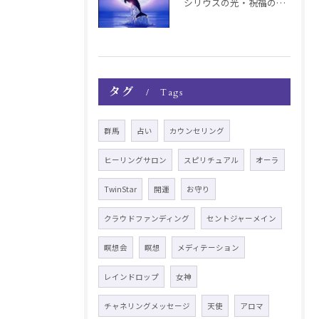
シリウスの光・祝福の波動チャージ遠隔お知らせ〜銀河新年〜
タグ
Tags
群馬
占い
カウンセリング
ヒーリングサロン
スピリチュアル
オーラ
TwinStar
開運
お守り
クラウドファンディング
セントジャーメイン
瞑想会
瞑想
メディテーション
レインドロップ
女神
チャネリングメッセージ
天使
アロマ