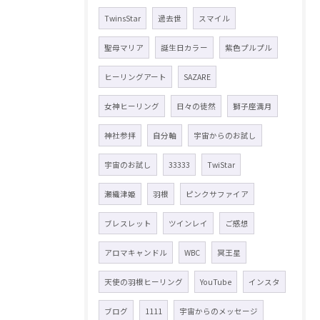
TwinsStar
過去世
スマイル
聖母マリア
誕生日カラー
紫色プルプル
ヒーリングアート
SAZARE
女神ヒーリング
日々の徒然
獅子座満月
神社参拝
自分軸
宇宙からのお試し
宇宙のお試し
33333
TwiStar
瀬織津姫
羽根
ピンクサファイア
ブレスレット
ツインレイ
ご感想
アロマキャンドル
WBC
冥王星
天使の羽根ヒーリング
YouTube
インスタ
ブログ
1111
宇宙からのメッセージ