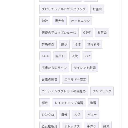
スピリチュアルカウンセリング
お話会
神社
販売会
オーガニック
天使のアロマぱひゅーむ
GSVF
お茶会
群馬の森
散歩
地球
銀河新年
1414
誕生日
入院
222
宇宙からのサイン
サイレント期間
台風の影響
エネルギー安定
ゴールデンタブレットの目醒め
クリアリング
解放
レインドロップ講習
復習
シンクロ
自分
大切
パワー
乙女座新月
デトックス
手作り
酵素