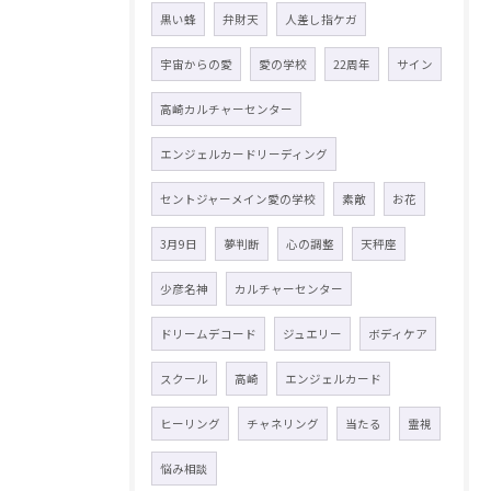
黒い蜂
弁財天
人差し指ケガ
宇宙からの愛
愛の学校
22周年
サイン
高崎カルチャーセンター
エンジェルカードリーディング
セントジャーメイン愛の学校
素敵
お花
3月9日
夢判断
心の調整
天秤座
少彦名神
カルチャーセンター
ドリームデコード
ジュエリー
ボディケア
スクール
高崎
エンジェルカード
ヒーリング
チャネリング
当たる
霊視
悩み相談