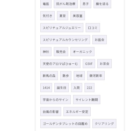
電話
抗がん剤治療
息子
腹を括る
気付き
夏至
美容室
スピリチュアルジュエリー
口コミ
スピリチュアルカウンセリング
お話会
神社
販売会
オーガニック
天使のアロマぱひゅーむ
GSVF
お茶会
群馬の森
散歩
地球
銀河新年
1414
誕生日
入院
222
宇宙からのサイン
サイレント期間
台風の影響
エネルギー安定
ゴールデンタブレットの目醒め
クリアリング