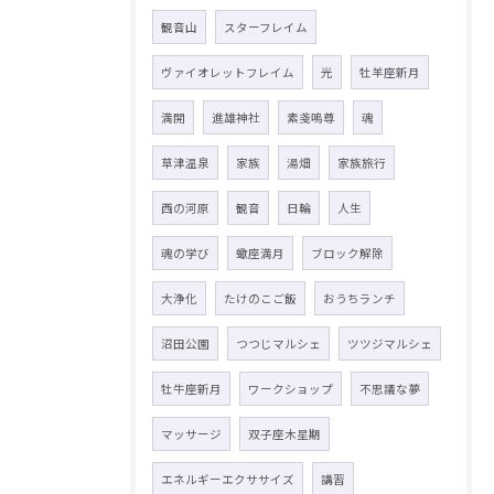
観音山
スターフレイム
ヴァイオレットフレイム
光
牡羊座新月
満開
進雄神社
素戔嗚尊
魂
草津温泉
家族
湯畑
家族旅行
西の河原
観音
日輪
人生
魂の学び
蠍座満月
ブロック解除
大浄化
たけのこご飯
おうちランチ
沼田公園
つつじマルシェ
ツツジマルシェ
牡牛座新月
ワークショップ
不思議な夢
マッサージ
双子座木星期
エネルギーエクササイズ
講習