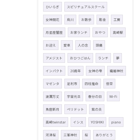
ひいらぎ
スピリチュアルスクール
女神開花
烏川
お散歩
彫金
工房
月星座蟹座
お家ランチ
おやつ
高崎駅
お迎え
愛車
人の念
頭痛
アメジスト
おひつごはん
ランチ
夢
インパクト
20周年
女神の雫
織姫神社
マゼンタ
足利市
四柱推命
悟空
波瀾万丈
宇宙元旦
春分の日
Wi-Fi
魚座新月
ペリドット
紫の炎
高崎twinstar
イシス
YOSHIKI
piano
河津桜
三峯神社
桜
ありがとう