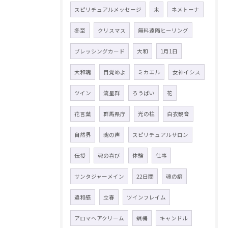
スピリチュアルメッセージ
木
ネメトーナ
冬至
クリスマス
無料遠隔ヒーリング
ブレッシングカード
大和
1月1日
大和魂
目覚めよ
ミカエル
女神イシス
ツイン
流星群
ろうばい
花
花言葉
群馬県庁
光の柱
白衣観音
自然界
魂の声
スピリチュアルサロン
伝授
魂の喜び
体験
仕事
サンタジャーメイン
22日間
魂の癖
違和感
立春
ツインフレイム
アロマヘアクリーム
蝋梅
キャンドル