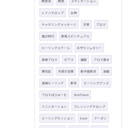
瞑想会
瞑想
メディテーション
レインドロップ
女神
チャネリングメッセージ
天使
アロマ
風の時代
群馬スピリチュアル
ヒーリングスクール
お守りジュエリー
高崎アロマ
ピアス
講座
アロマ香水
夢日記
天使の羽根
射手座新月
波動
遠隔ヒーリング
新月
ヒーリンググッズ
アロマぱひゅーむ
StarFlame
イニシエーション
ブレッシングドロップ
ヒーリングセッション
base
クーポン