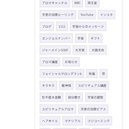
アロマキャンドル
WBC
冥王星
天使の羽根ヒーリング
YouTube
インスタ
ブログ
1111
宇宙からのメッセージ
エンジェルナンバー
宇宙
ギフト
ジャーメインGSVF
大天使
大国主命
アロマ講座
お知らせ
フェイシャルサロングランk
祝福
空
キラキラ
龍神様
スピリチュアル講座
牡牛座木星期
自分磨き
宇宙の叡智
スピリチュアルアロマ
天使の羽根ピアス
ヘアオイル
マテリアル
フジコヘミング