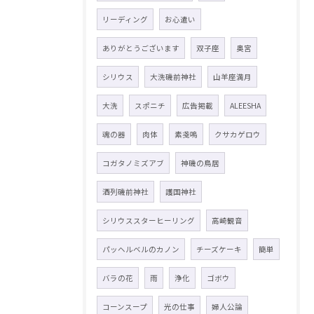
リーディング
お心遣い
ありがとうございます
双子座
奥宮
シリウス
大洗磯前神社
山羊座満月
大洗
スポニチ
広告掲載
ALEESHA
魂の器
肉体
素戔嗚
クサカゲロウ
コガタノミズアブ
神磯の鳥居
酒列磯前神社
護国神社
シリウススターヒーリング
高崎観音
パッヘルベルのカノン
チーズケーキ
簡単
バラの花
雨
浄化
ゴボウ
コーンスープ
光の仕事
婦人公論