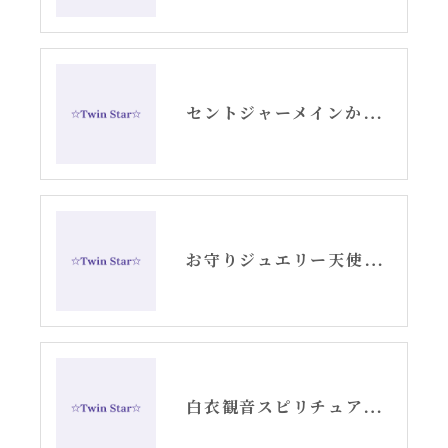
セントジャーメインからのメッセージ・水瓶座新月アリーシャ
お守りジュエリー天使の羽根シルバーピアス
白衣観音スピリチュアル女神開花チーム活動記録YouTube②