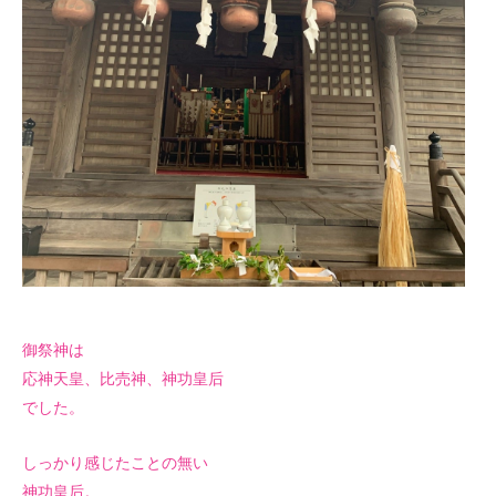
御祭神は
応神天皇、比売神、神功皇后
でした。
しっかり感じたことの無い
神功皇后。