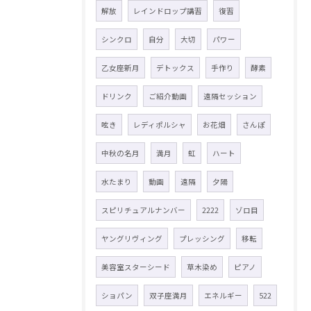
解放
レインドロップ講習
復習
シンクロ
自分
大切
パワー
乙女座新月
デトックス
手作り
酵素
ドリンク
ご紹介動画
遠隔セッション
呟き
レディポルシャ
お花畑
さんぽ
中秋の名月
満月
虹
ハート
水たまり
動画
遠隔
夕陽
スピリチュアルナンバー
2222
ゾロ目
ヤングリヴィング
プレッシング
移転
美容室スターシード
草木染め
ピアノ
ショパン
双子座満月
エネルギー
522