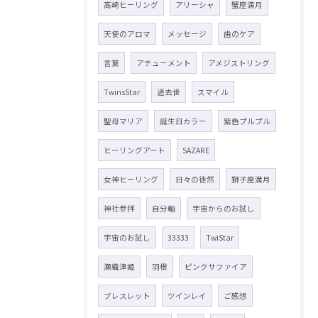
高崎ヒーリング
アリーシャ
蟹座満月
天使のアロマ
メッセージ
歯のケア
言葉
アチューメント
アメジストリング
TwinsStar
過去世
スマイル
聖母マリア
誕生日カラー
紫色プルプル
ヒーリングアート
SAZARE
女神ヒーリング
日々の徒然
獅子座満月
神社参拝
自分軸
宇宙からのお試し
宇宙のお試し
33333
TwiStar
瀬織津姫
羽根
ピンクサファイア
ブレスレット
ツインレイ
ご感想