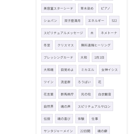
美容室スターシード
草木染め
ピアノ
ショパン
双子座満月
エネルギー
522
スピリチュアルメッセージ
木
ネメトーナ
冬至
クリスマス
無料遠隔ヒーリング
ブレッシングカード
大和
1月1日
大和魂
目覚めよ
ミカエル
女神イシス
ツイン
流星群
ろうばい
花
花言葉
群馬県庁
光の柱
白衣観音
自然界
魂の声
スピリチュアルサロン
伝授
魂の喜び
体験
仕事
サンタジャーメイン
22日間
魂の癖