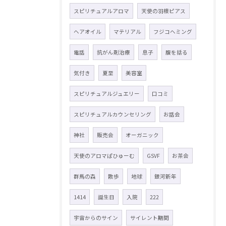
スピリチュアルアロマ
天使の羽根ピアス
ヘアオイル
マテリアル
フジコヘミング
電話
抗がん剤治療
息子
腹を括る
気付き
夏至
美容室
スピリチュアルジュエリー
口コミ
スピリチュアルカウンセリング
お話会
神社
販売会
オーガニック
天使のアロマぱひゅーむ
GSVF
お茶会
群馬の森
散歩
地球
銀河新年
1414
誕生日
入院
222
宇宙からのサイン
サイレント期間