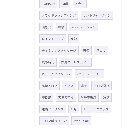
TwinStar
開運
お守り
クラウドファンディング
セントジャーメイン
瞑想会
瞑想
メディテーション
レインドロップ
女神
チャネリングメッセージ
天使
アロマ
風の時代
群馬スピリチュアル
ヒーリングスクール
お守りジュエリー
高崎アロマ
ピアス
講座
アロマ香水
夢日記
天使の羽根
射手座新月
波動
遠隔ヒーリング
新月
ヒーリンググッズ
アロマぱひゅーむ
StarFlame