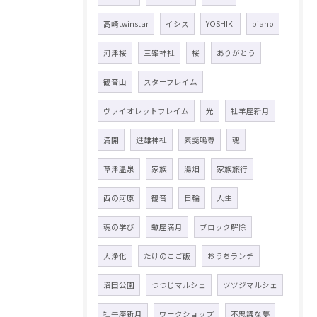
高崎twinstar
イシス
YOSHIKI
piano
河津桜
三峯神社
桜
ありがとう
観音山
スターフレイム
ヴァイオレットフレイム
光
牡羊座新月
満開
進雄神社
素戔嗚尊
魂
草津温泉
家族
湯畑
家族旅行
西の河原
観音
日輪
人生
魂の学び
蠍座満月
ブロック解除
大浄化
たけのこご飯
おうちランチ
沼田公園
つつじマルシェ
ツツジマルシェ
牡牛座新月
ワークショップ
不思議な夢