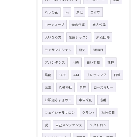
バラの花
雨
浄化
ゴボウ
コーンスープ
光の仕事
婦人公論
大いなる力
動画レッスン
原点回帰
モンサンミシェル
歴史
8月8日
アバンダンス
地震
白い羽根
龍神
黒龍
3456
444
ブレッシング
日常
児玉
八幡神社
県庁
ローズマリー
お釈迦さまきのこ
宇宙采配
感謝
フェイシャルサロン
グランk
秋分の日
愛
自己メンテナンス
メタトロン