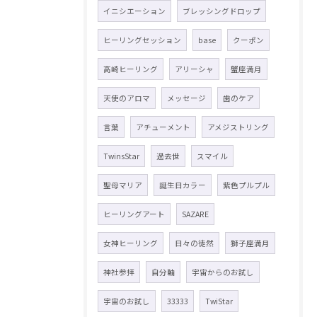
イニシエーション
ブレッシングドロップ
ヒーリングセッション
base
クーポン
高崎ヒーリング
アリーシャ
蟹座満月
天使のアロマ
メッセージ
歯のケア
言葉
アチューメント
アメジストリング
TwinsStar
過去世
スマイル
聖母マリア
誕生日カラー
紫色プルプル
ヒーリングアート
SAZARE
女神ヒーリング
日々の徒然
獅子座満月
神社参拝
自分軸
宇宙からのお試し
宇宙のお試し
33333
TwiStar