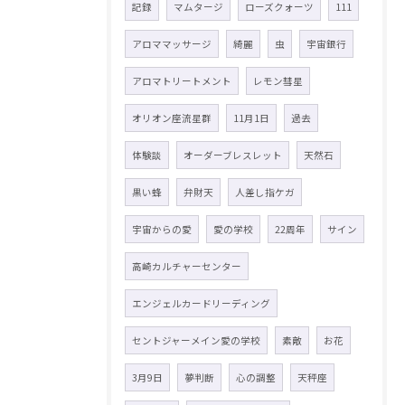
記録
マムタージ
ローズクォーツ
111
アロママッサージ
綺麗
虫
宇宙銀行
アロマトリートメント
レモン彗星
オリオン座流星群
11月1日
過去
体験談
オーダーブレスレット
天然石
黒い蜂
弁財天
人差し指ケガ
宇宙からの愛
愛の学校
22周年
サイン
高崎カルチャーセンター
エンジェルカードリーディング
セントジャーメイン愛の学校
素敵
お花
3月9日
夢判断
心の調整
天秤座