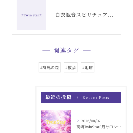
白衣観音スピリチュアル女神開花チーム活動記録YouTube②
関連タグ
#群馬の森
#散歩
#地球
最近の投稿
Recent Posts
2026/08/02
高崎TwinStar8月サロンお知らせ