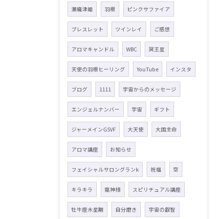
瀬織津姫
羽根
ピンクサファイア
ブレスレット
ツインレイ
ご感想
アロマキャンドル
WBC
冥王星
天使の羽根ヒーリング
YouTube
インスタ
ブログ
1111
宇宙からのメッセージ
エンジェルナンバー
宇宙
ギフト
ジャーメインGSVF
大天使
大国主命
アロマ講座
お知らせ
フェイシャルサロングランk
祝福
空
キラキラ
龍神様
スピリチュアル講座
牡牛座木星期
自分磨き
宇宙の叡智