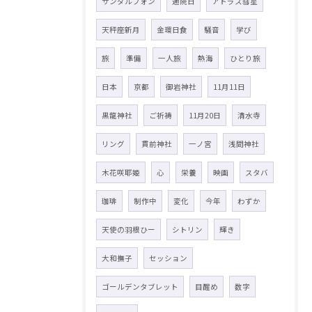
サンダルフォン
通院日
アトラス彗星
天秤座新月
金環日食
騒音
学び
旅
準備
一人旅
熱海
ひとり旅
日本
京都
御岩神社
11月11日
黒龍神社
ご祈祷
11月20日
清水寺
リング
貫前神社
一ノ宮
浅間神社
木花咲耶姫
心
栄養
映画
スタバ
珈琲
制作中
変化
今年
わずか
天使の羽根ひー
シトリン
輝き
大和撫子
セッション
ゴールデンタブレット
目醒め
数字