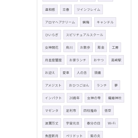
違和感
立春
ツインフレイム
アロマヘアクリーム
蝋梅
キャンドル
ひいらぎ
スピリチュアルスクール
女神開花
烏川
お散歩
彫金
工房
月星座蟹座
お家ランチ
おやつ
高崎駅
お迎え
愛車
人の念
頭痛
アメジスト
おひつごはん
ランチ
夢
インパクト
20周年
女神の雫
織姫神社
マゼンタ
足利市
四柱推命
悟空
波瀾万丈
宇宙元旦
春分の日
Wi-Fi
魚座新月
ペリドット
紫の炎