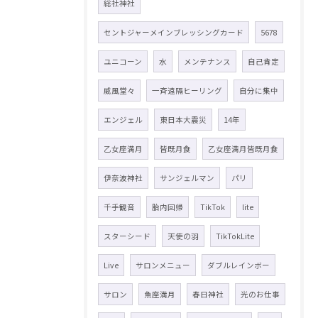
総社神社
セントジャーメインブレッシングカード
5678
ユニコーン
水
メンテナンス
自己肯定
威風堂々
一斉遠隔ヒーリング
自分に集中
エンジェル
東日本大震災
14年
乙女座満月
皆既月食
乙女座満月皆既月食
伊奈波神社
サンジェルマン
パリ
千手観音
胎内回帰
TikTok
lite
スターシード
天使の羽
TikTokLite
Live
サロンメニュー
ダブルレインボー
サロン
魚座満月
春日神社
光のお仕事