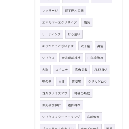
マッサージ
双子座木星期
エネルギーエクササイズ
講習
リーディング
お心遣い
ありがとうございます
双子座
奥宮
シリウス
大洗磯前神社
山羊座満月
大洗
スポニチ
広告掲載
ALEESHA
魂の器
肉体
素戔嗚
クサカゲロウ
コガタノミズアブ
神磯の鳥居
酒列磯前神社
護国神社
シリウススターヒーリング
高崎観音
パッヘルベルのカノン
チーズケーキ
簡単