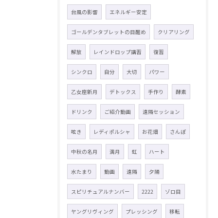
台風の影響
エネルギー安定
ゴールデンタブレットの目醒め
クリアリング
解放
レインドロップ講習
復習
シンクロ
自分
大切
パワー
乙女座新月
デトックス
手作り
酵素
ドリンク
ご紹介動画
遠隔セッション
呟き
レディポルシャ
お花畑
さんぽ
中秋の名月
満月
虹
ハート
水たまり
動画
遠隔
夕陽
スピリチュアルナンバー
2222
ゾロ目
ヤングリヴィング
プレッシング
移転