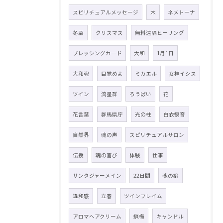
スピリチュアルメッセージ
木
ネメトーナ
冬至
クリスマス
無料遠隔ヒーリング
ブレッシングカード
大和
1月1日
大和魂
目覚めよ
ミカエル
女神イシス
ツイン
流星群
ろうばい
花
花言葉
群馬県庁
光の柱
白衣観音
自然界
魂の声
スピリチュアルサロン
伝授
魂の喜び
体験
仕事
サンタジャーメイン
22日間
魂の癖
違和感
立春
ツインフレイム
アロマヘアクリーム
蝋梅
キャンドル