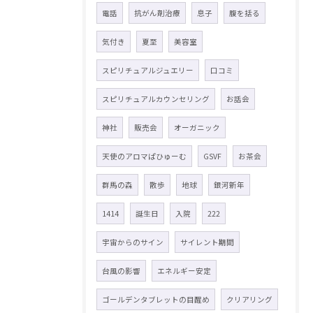
電話
抗がん剤治療
息子
腹を括る
気付き
夏至
美容室
スピリチュアルジュエリー
口コミ
スピリチュアルカウンセリング
お話会
神社
販売会
オーガニック
天使のアロマぱひゅーむ
GSVF
お茶会
群馬の森
散歩
地球
銀河新年
1414
誕生日
入院
222
宇宙からのサイン
サイレント期間
台風の影響
エネルギー安定
ゴールデンタブレットの目醒め
クリアリング