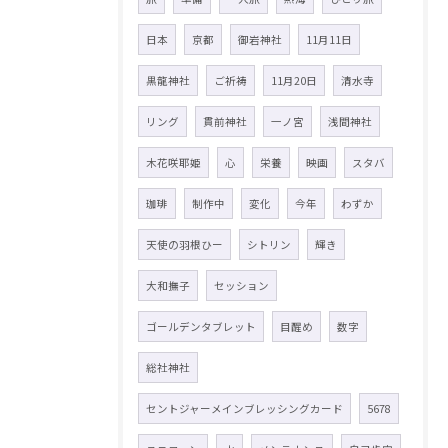
日本
京都
御岩神社
11月11日
黒龍神社
ご祈祷
11月20日
清水寺
リング
貫前神社
一ノ宮
浅間神社
木花咲耶姫
心
栄養
映画
スタバ
珈琲
制作中
変化
今年
わずか
天使の羽根ひー
シトリン
輝き
大和撫子
セッション
ゴールデンタブレット
目醒め
数字
総社神社
セントジャーメインブレッシングカード
5678