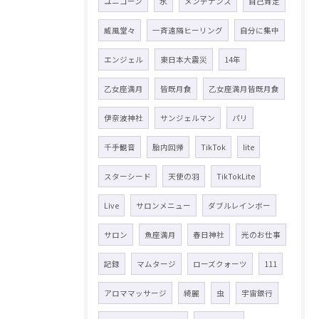
ユニコーン
水
メンテナンス
自己肯定
威風堂々
一斉遠隔ヒーリング
自分に集中
エンジェル
東日本大震災
14年
乙女座満月
皆既月食
乙女座満月皆既月食
伊奈波神社
サンジェルマン
パリ
千手観音
胎内回帰
TikTok
lite
スターシード
天使の羽
TikTokLite
Live
サロンメニュー
ダブルレインボー
サロン
魚座満月
春日神社
光のお仕事
記録
マムタージ
ローズクォーツ
111
アロママッサージ
綺麗
虫
宇宙銀行