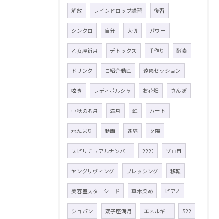
解放
レインドロップ講習
復習
シンクロ
自分
大切
パワー
乙女座新月
デトックス
手作り
酵素
ドリンク
ご紹介動画
遠隔セッション
呟き
レディポルシャ
お花畑
さんぽ
中秋の名月
満月
虹
ハート
水たまり
動画
遠隔
夕陽
スピリチュアルナンバー
2222
ゾロ目
ヤングリヴィング
プレッシング
移転
美容室スターシード
草木染め
ピアノ
ショパン
双子座満月
エネルギー
522