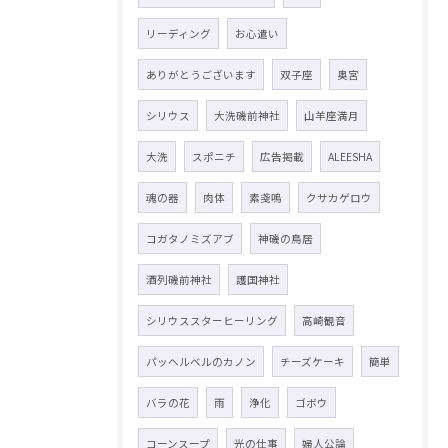
リーディング
お心遣い
ありがとうございます
双子座
奥宮
シリウス
大洗磯前神社
山羊座満月
大洗
スポニチ
広告掲載
ALEESHA
魂の器
肉体
素戔嗚
クサカゲロウ
コガタノミズアブ
神磯の鳥居
酒列磯前神社
護国神社
シリウススターヒーリング
高崎観音
パッヘルベルのカノン
チーズケーキ
簡単
バラの花
雨
浄化
ゴボウ
コーンスープ
光の仕事
婦人公論