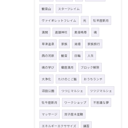
観音山
スターフレイム
ヴァイオレットフレイム
光
牡羊座新月
満開
進雄神社
素戔嗚尊
魂
草津温泉
家族
湯畑
家族旅行
西の河原
観音
日輪
人生
魂の学び
蠍座満月
ブロック解除
大浄化
たけのこご飯
おうちランチ
沼田公園
つつじマルシェ
ツツジマルシェ
牡牛座新月
ワークショップ
不思議な夢
マッサージ
双子座木星期
エネルギーエクササイズ
講習