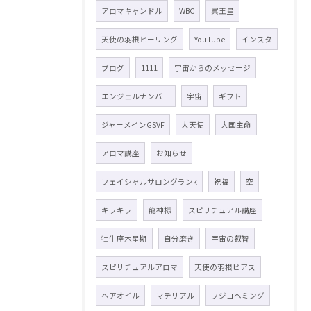
アロマキャンドル
WBC
冥王星
天使の羽根ヒーリング
YouTube
インスタ
ブログ
1111
宇宙からのメッセージ
エンジェルナンバー
宇宙
ギフト
ジャーメインGSVF
大天使
大国主命
アロマ講座
お知らせ
フェイシャルサロングランk
祝福
空
キラキラ
龍神様
スピリチュアル講座
牡牛座木星期
自分磨き
宇宙の叡智
スピリチュアルアロマ
天使の羽根ピアス
ヘアオイル
マテリアル
フジコヘミング