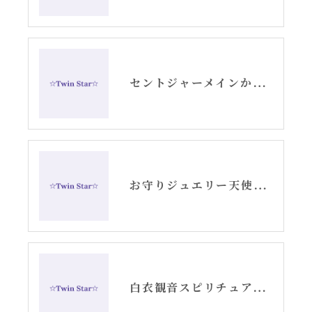
セントジャーメインからのメッセージ・水瓶座新月アリーシャ
お守りジュエリー天使の羽根シルバーピアス
白衣観音スピリチュアル女神開花チーム活動記録YouTube②