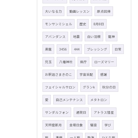
大いなる力
動画レッスン
原点回帰
モンサンミシェル
歴史
8月8日
アバンダンス
地震
白い羽根
龍神
黒龍
3456
444
ブレッシング
日常
児玉
八幡神社
県庁
ローズマリー
お釈迦さまきのこ
宇宙采配
感謝
フェイシャルサロン
グランk
秋分の日
愛
自己メンテナンス
メタトロン
サンダルフォン
通院日
アトラス彗星
天秤座新月
金環日食
騒音
学び
旅
準備
一人旅
熱海
ひとり旅