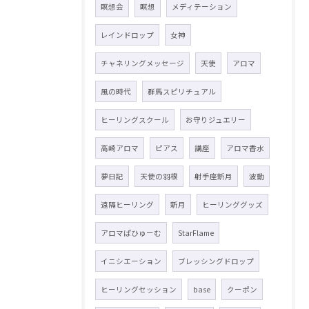
瞑想会
瞑想
メディテーション
レインドロップ
女神
チャネリングメッセージ
天使
アロマ
風の時代
群馬スピリチュアル
ヒーリングスクール
お守りジュエリー
高崎アロマ
ピアス
講座
アロマ香水
夢日記
天使の羽根
射手座新月
波動
遠隔ヒーリング
新月
ヒーリンググッズ
アロマぱひゅーむ
StarFlame
イニシエーション
ブレッシングドロップ
ヒーリングセッション
base
クーポン