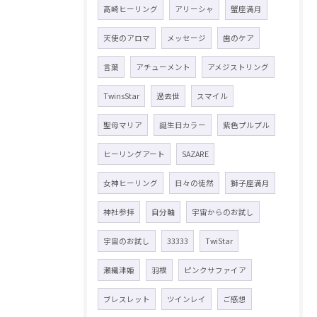
高崎ヒーリング
アリーシャ
蟹座満月
天使のアロマ
メッセージ
歯のケア
言葉
アチューメント
アメジストリング
TwinsStar
過去世
スマイル
聖母マリア
誕生日カラー
紫色プルプル
ヒーリングアート
SAZARE
女神ヒーリング
日々の徒然
獅子座満月
神社参拝
自分軸
宇宙からのお試し
宇宙のお試し
33333
TwiStar
瀬織津姫
羽根
ピンクサファイア
ブレスレット
ツインレイ
ご感想