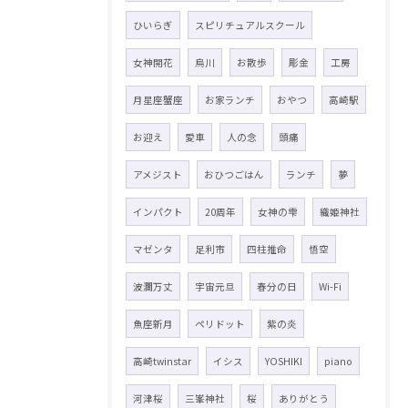
ひいらぎ
スピリチュアルスクール
女神開花
烏川
お散歩
彫金
工房
月星座蟹座
お家ランチ
おやつ
高崎駅
お迎え
愛車
人の念
頭痛
アメジスト
おひつごはん
ランチ
夢
インパクト
20周年
女神の雫
織姫神社
マゼンタ
足利市
四柱推命
悟空
波瀾万丈
宇宙元旦
春分の日
Wi-Fi
魚座新月
ペリドット
紫の炎
高崎twinstar
イシス
YOSHIKI
piano
河津桜
三峯神社
桜
ありがとう