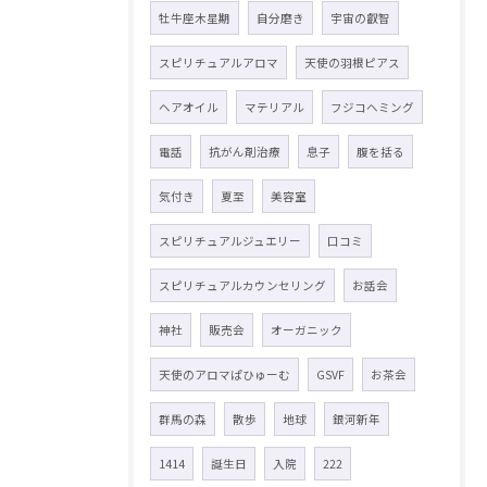
牡牛座木星期
自分磨き
宇宙の叡智
スピリチュアルアロマ
天使の羽根ピアス
ヘアオイル
マテリアル
フジコヘミング
電話
抗がん剤治療
息子
腹を括る
気付き
夏至
美容室
スピリチュアルジュエリー
口コミ
スピリチュアルカウンセリング
お話会
神社
販売会
オーガニック
天使のアロマぱひゅーむ
GSVF
お茶会
群馬の森
散歩
地球
銀河新年
1414
誕生日
入院
222