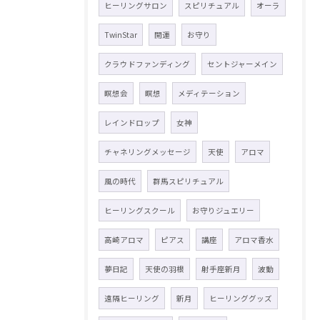
ヒーリングサロン
スピリチュアル
オーラ
TwinStar
開運
お守り
クラウドファンディング
セントジャーメイン
瞑想会
瞑想
メディテーション
レインドロップ
女神
チャネリングメッセージ
天使
アロマ
風の時代
群馬スピリチュアル
ヒーリングスクール
お守りジュエリー
高崎アロマ
ピアス
講座
アロマ香水
夢日記
天使の羽根
射手座新月
波動
遠隔ヒーリング
新月
ヒーリンググッズ