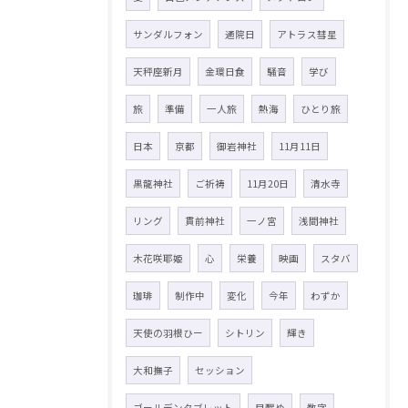
サンダルフォン
通院日
アトラス彗星
天秤座新月
金環日食
騒音
学び
旅
準備
一人旅
熱海
ひとり旅
日本
京都
御岩神社
11月11日
黒龍神社
ご祈祷
11月20日
清水寺
リング
貫前神社
一ノ宮
浅間神社
木花咲耶姫
心
栄養
映画
スタバ
珈琲
制作中
変化
今年
わずか
天使の羽根ひー
シトリン
輝き
大和撫子
セッション
ゴールデンタブレット
目醒め
数字