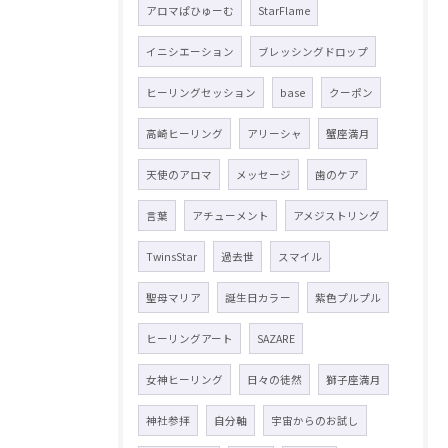
アロマぱひゅーむ
StarFlame
イニシエーション
ブレッシングドロップ
ヒーリングセッション
base
クーポン
高崎ヒーリング
アリーシャ
蟹座満月
天使のアロマ
メッセージ
歯のケア
言葉
アチューメント
アメジストリング
TwinsStar
過去世
スマイル
聖母マリア
誕生日カラー
紫色プルプル
ヒーリングアート
SAZARE
女神ヒーリング
日々の徒然
獅子座満月
神社参拝
自分軸
宇宙からのお試し