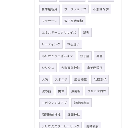
牡牛座新月
ワークショップ
不思議な夢
マッサージ
双子座木星期
エネルギーエクササイズ
講習
リーディング
お心遣い
ありがとうございます
双子座
奥宮
シリウス
大洗磯前神社
山羊座満月
大洗
スポニチ
広告掲載
ALEESHA
魂の器
肉体
素戔嗚
クサカゲロウ
コガタノミズアブ
神磯の鳥居
酒列磯前神社
護国神社
シリウススターヒーリング
高崎観音