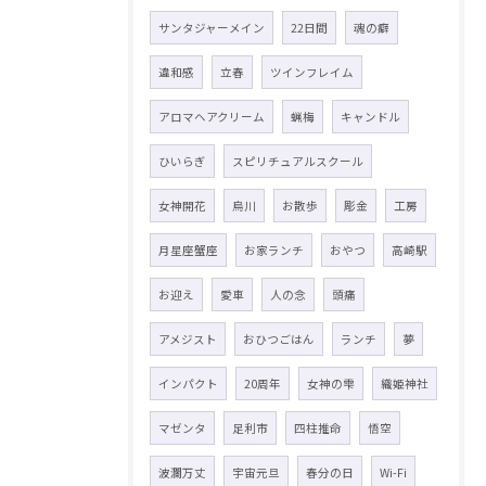
サンタジャーメイン
22日間
魂の癖
違和感
立春
ツインフレイム
アロマヘアクリーム
蝋梅
キャンドル
ひいらぎ
スピリチュアルスクール
女神開花
烏川
お散歩
彫金
工房
月星座蟹座
お家ランチ
おやつ
高崎駅
お迎え
愛車
人の念
頭痛
アメジスト
おひつごはん
ランチ
夢
インパクト
20周年
女神の雫
織姫神社
マゼンタ
足利市
四柱推命
悟空
波瀾万丈
宇宙元旦
春分の日
Wi-Fi