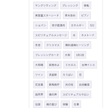
ヤングリヴィング
プレッシング
移転
美容室スターシード
草木染め
ピアノ
ショパン
双子座満月
エネルギー
522
スピリチュアルメッセージ
木
ネメトーナ
冬至
クリスマス
無料遠隔ヒーリング
ブレッシングカード
大和
1月1日
大和魂
目覚めよ
ミカエル
女神イシス
ツイン
流星群
ろうばい
花
花言葉
群馬県庁
光の柱
白衣観音
自然界
魂の声
スピリチュアルサロン
伝授
魂の喜び
体験
仕事