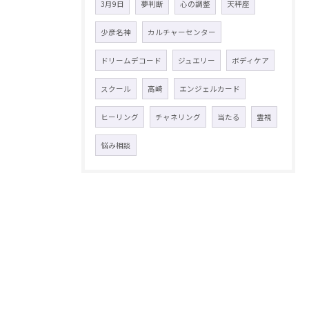
3月9日
夢判断
心の調整
天秤座
少彦名神
カルチャーセンター
ドリームデコード
ジュエリー
ボディケア
スクール
高崎
エンジェルカード
ヒーリング
チャネリング
当たる
霊視
悩み相談