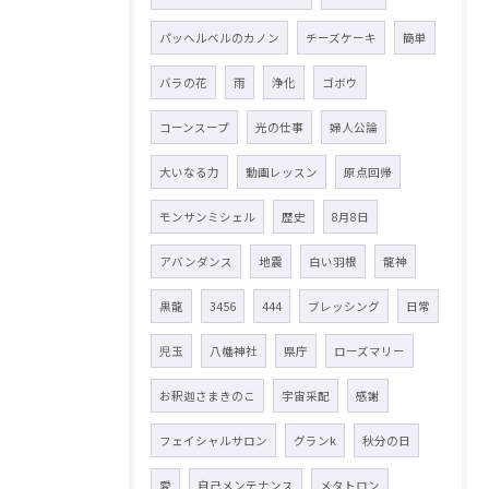
パッヘルベルのカノン
チーズケーキ
簡単
バラの花
雨
浄化
ゴボウ
コーンスープ
光の仕事
婦人公論
大いなる力
動画レッスン
原点回帰
モンサンミシェル
歴史
8月8日
アバンダンス
地震
白い羽根
龍神
黒龍
3456
444
ブレッシング
日常
児玉
八幡神社
県庁
ローズマリー
お釈迦さまきのこ
宇宙采配
感謝
フェイシャルサロン
グランk
秋分の日
愛
自己メンテナンス
メタトロン