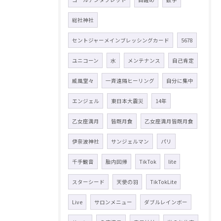
総社神社
セントジャーメインブレッシングカード
5678
ユニコーン
水
メンテナンス
自己肯定
威風堂々
一斉遠隔ヒーリング
自分に集中
エンジェル
東日本大震災
14年
乙女座満月
皆既月食
乙女座満月皆既月食
伊奈波神社
サンジェルマン
パリ
千手観音
胎内回帰
TikTok
lite
スターシード
天使の羽
TikTokLite
Live
サロンメニュー
ダブルレインボー