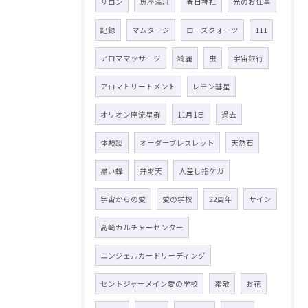
サロン
魚座満月
春日神社
光のお仕事
記録
マムタージ
ローズクォーツ
111
アロママッサージ
綺麗
虫
宇宙銀行
アロマトリートメント
レモン彗星
オリオン座流星群
11月1日
過去
体験談
オーダーブレスレット
天然石
黒い蜂
弁財天
人差し指ケガ
宇宙からの愛
愛の学校
22周年
サイン
高崎カルチャーセンター
エンジェルカードリーディング
セントジャーメイン愛の学校
素敵
お花