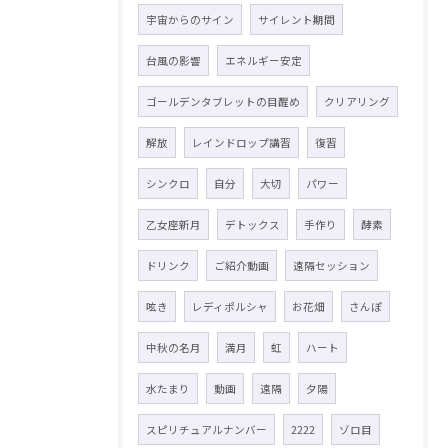
宇宙からのサイン
サイレント期間
台風の影響
エネルギー安定
ゴールデンタブレットの目醒め
クリアリング
解放
レインドロップ講習
復習
シンクロ
自分
大切
パワー
乙女座新月
デトックス
手作り
酵素
ドリンク
ご紹介動画
遠隔セッション
呟き
レディポルシャ
お花畑
さんぽ
中秋の名月
満月
虹
ハート
水たまり
動画
遠隔
夕陽
スピリチュアルナンバー
2222
ゾロ目