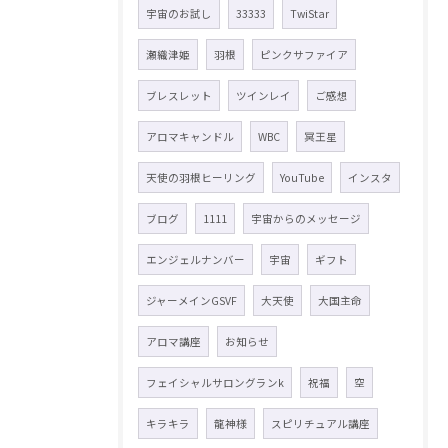
宇宙のお試し
33333
TwiStar
瀬織津姫
羽根
ピンクサファイア
ブレスレット
ツインレイ
ご感想
アロマキャンドル
WBC
冥王星
天使の羽根ヒーリング
YouTube
インスタ
ブログ
1111
宇宙からのメッセージ
エンジェルナンバー
宇宙
ギフト
ジャーメインGSVF
大天使
大国主命
アロマ講座
お知らせ
フェイシャルサロングランk
祝福
空
キラキラ
龍神様
スピリチュアル講座