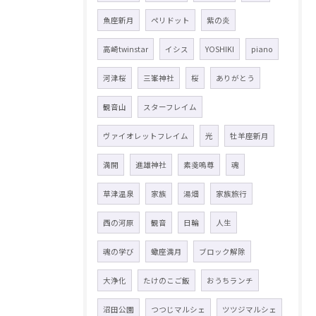
魚座新月
ペリドット
紫の炎
高崎twinstar
イシス
YOSHIKI
piano
河津桜
三峯神社
桜
ありがとう
観音山
スターフレイム
ヴァイオレットフレイム
光
牡羊座新月
満開
進雄神社
素戔嗚尊
魂
草津温泉
家族
湯畑
家族旅行
西の河原
観音
日輪
人生
魂の学び
蠍座満月
ブロック解除
大浄化
たけのこご飯
おうちランチ
沼田公園
つつじマルシェ
ツツジマルシェ