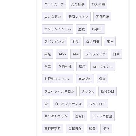
コーンスープ
光の仕事
婦人公論
大いなる力
動画レッスン
原点回帰
モンサンミシェル
歴史
8月8日
アバンダンス
地震
白い羽根
龍神
黒龍
3456
444
ブレッシング
日常
児玉
八幡神社
県庁
ローズマリー
お釈迦さまきのこ
宇宙采配
感謝
フェイシャルサロン
グランk
秋分の日
愛
自己メンテナンス
メタトロン
サンダルフォン
通院日
アトラス彗星
天秤座新月
金環日食
騒音
学び