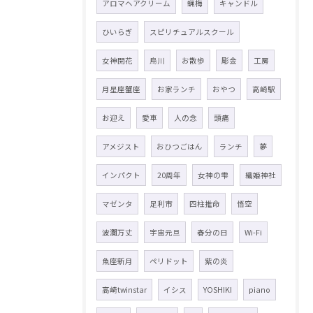
アロマヘアクリーム
蝋梅
キャンドル
ひいらぎ
スピリチュアルスクール
女神開花
烏川
お散歩
彫金
工房
月星座蟹座
お家ランチ
おやつ
高崎駅
お迎え
愛車
人の念
頭痛
アメジスト
おひつごはん
ランチ
夢
インパクト
20周年
女神の雫
織姫神社
マゼンタ
足利市
四柱推命
悟空
波瀾万丈
宇宙元旦
春分の日
Wi-Fi
魚座新月
ペリドット
紫の炎
高崎twinstar
イシス
YOSHIKI
piano