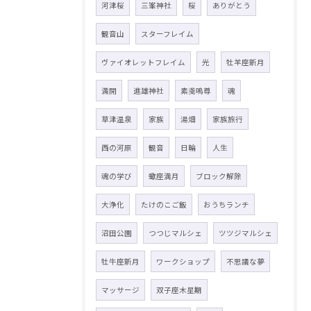
河津桜
三峯神社
桜
ありがとう
観音山
スターフレイム
ヴァイオレットフレイム
光
牡羊座新月
満開
進雄神社
素戔嗚尊
魂
草津温泉
家族
湯畑
家族旅行
西の河原
観音
日輪
人生
魂の学び
蠍座満月
ブロック解除
大浄化
たけのこご飯
おうちランチ
沼田公園
つつじマルシェ
ツツジマルシェ
牡牛座新月
ワークショップ
不思議な夢
マッサージ
双子座木星期