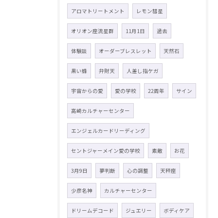
アロマトリートメント
レモン彗星
オリオン座流星群
11月1日
過去
体験談
オーダーブレスレット
天然石
黒い蜂
弁財天
人差し指ケガ
宇宙からの愛
愛の学校
22周年
サイン
高崎カルチャーセンター
エンジェルカードリーディング
セントジャーメイン愛の学校
素敵
お花
3月9日
夢判断
心の調整
天秤座
少彦名神
カルチャーセンター
ドリームデコード
ジュエリー
ボディケア