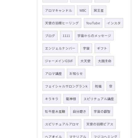
アロマキャンドル
WBC
冥王星
天使の羽根ヒーリング
YouTube
インスタ
ブログ
1111
宇宙からのメッセージ
エンジェルナンバー
宇宙
ギフト
ジャーメインGSVF
大天使
大国主命
アロマ講座
お知らせ
フェイシャルサロングランk
祝福
空
キラキラ
龍神様
スピリチュアル講座
牡牛座木星期
自分磨き
宇宙の叡智
スピリチュアルアロマ
天使の羽根ピアス
ヘアオイル
マテリアル
フジコヘミング