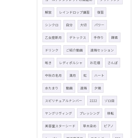
解放
レインドロップ講習
復習
シンクロ
自分
大切
パワー
乙女座新月
デトックス
手作り
酵素
ドリンク
ご紹介動画
遠隔セッション
呟き
レディポルシャ
お花畑
さんぽ
中秋の名月
満月
虹
ハート
水たまり
動画
遠隔
夕陽
スピリチュアルナンバー
2222
ゾロ目
ヤングリヴィング
プレッシング
移転
美容室スターシード
草木染め
ピアノ