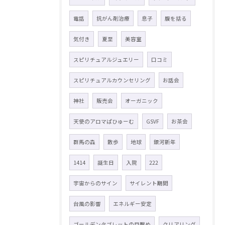
電話
抗がん剤治療
息子
腹を括る
気付き
夏至
美容室
スピリチュアルジュエリー
口コミ
スピリチュアルカウンセリング
お話会
神社
販売会
オーガニック
天使のアロマぱひゅーむ
GSVF
お茶会
群馬の森
散歩
地球
銀河新年
1414
誕生日
入院
222
宇宙からのサイン
サイレント期間
台風の影響
エネルギー安定
ゴールデンタブレットの目醒め
クリアリング