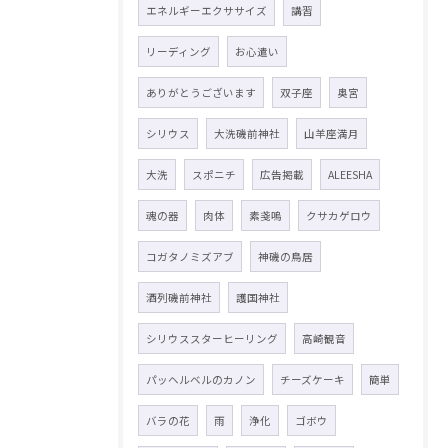
エネルギーエクササイズ
講習
リーディング
お心遣い
ありがとうございます
双子座
奥宮
シリウス
大洗磯前神社
山羊座満月
大洗
スポニチ
広告掲載
ALEESHA
魂の器
肉体
素戔嗚
クサカゲロウ
コガタノミズアブ
神磯の鳥居
酒列磯前神社
護国神社
シリウススターヒーリング
高崎観音
パッヘルベルのカノン
チーズケーキ
簡単
バラの花
雨
浄化
ゴボウ