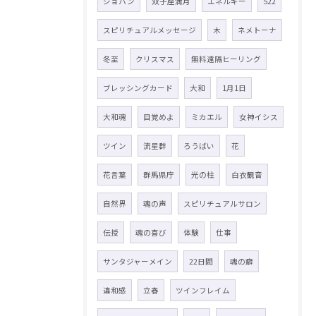
ショパン
双子座満月
エネルギー
522
スピリチュアルメッセージ
木
ネメトーナ
冬至
クリスマス
無料遠隔ヒーリング
ブレッシングカード
大和
1月1日
大和魂
目覚めよ
ミカエル
女神イシス
ツイン
流星群
ろうばい
花
花言葉
群馬県庁
光の柱
白衣観音
自然界
魂の声
スピリチュアルサロン
伝授
魂の喜び
体験
仕事
サンタジャーメイン
22日間
魂の癖
違和感
立春
ツインフレイム