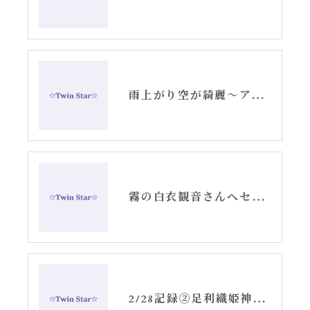
雨上がり空が綺麗〜アリーシャの呟きブログ〜
霧の白衣観音さんへセントジャーメインとGSVFを送る。
2/28記録②足利織姫神社さんへ〜マゼンタの光〜