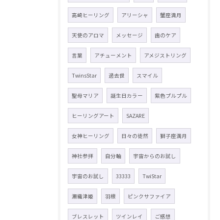
高崎ヒーリング
アリーシャ
蟹座満月
天使のアロマ
メッセージ
歯のケア
言葉
アチューメント
アメジストリング
TwinsStar
過去世
スマイル
聖母マリア
誕生日カラー
紫色プルプル
ヒーリングアート
SAZARE
女神ヒーリング
日々の徒然
獅子座満月
神社参拝
自分軸
宇宙からのお試し
宇宙のお試し
33333
TwiStar
瀬織津姫
羽根
ピンクサファイア
ブレスレット
ツインレイ
ご感想