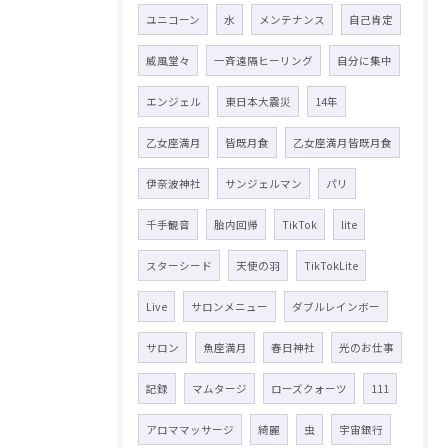
ユニコーン
水
メンテナンス
自己肯定
威風堂々
一斉遠隔ヒーリング
自分に集中
エンジェル
東日本大震災
14年
乙女座満月
皆既月食
乙女座満月皆既月食
伊奈波神社
サンジェルマン
パリ
千手観音
胎内回帰
TikTok
lite
スターシード
天使の羽
TikTokLite
Live
サロンメニュー
ダブルレインボー
サロン
魚座満月
春日神社
光のお仕事
記録
マムタージ
ローズクォーツ
111
アロママッサージ
綺麗
虫
宇宙銀行