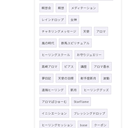
瞑想会
瞑想
メディテーション
レインドロップ
女神
チャネリングメッセージ
天使
アロマ
風の時代
群馬スピリチュアル
ヒーリングスクール
お守りジュエリー
高崎アロマ
ピアス
講座
アロマ香水
夢日記
天使の羽根
射手座新月
波動
遠隔ヒーリング
新月
ヒーリンググッズ
アロマぱひゅーむ
StarFlame
イニシエーション
ブレッシングドロップ
ヒーリングセッション
base
クーポン