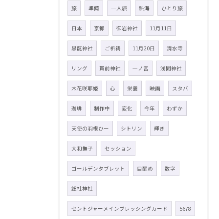
旅
準備
一人旅
熱海
ひとり旅
日本
京都
御岩神社
11月11日
黒龍神社
ご祈祷
11月20日
清水寺
リング
貫前神社
一ノ宮
浅間神社
木花咲耶姫
心
栄養
映画
スタバ
珈琲
制作中
変化
今年
わずか
天使の羽根ひー
シトリン
輝き
大和撫子
セッション
ゴールデンタブレット
目醒め
数字
総社神社
セントジャーメインブレッシングカード
5678