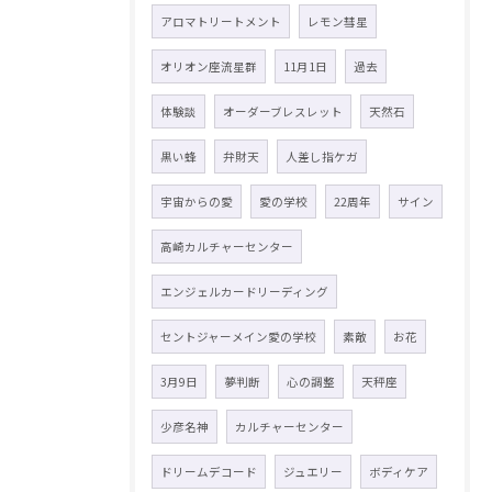
アロマトリートメント
レモン彗星
オリオン座流星群
11月1日
過去
体験談
オーダーブレスレット
天然石
黒い蜂
弁財天
人差し指ケガ
宇宙からの愛
愛の学校
22周年
サイン
高崎カルチャーセンター
エンジェルカードリーディング
セントジャーメイン愛の学校
素敵
お花
3月9日
夢判断
心の調整
天秤座
少彦名神
カルチャーセンター
ドリームデコード
ジュエリー
ボディケア