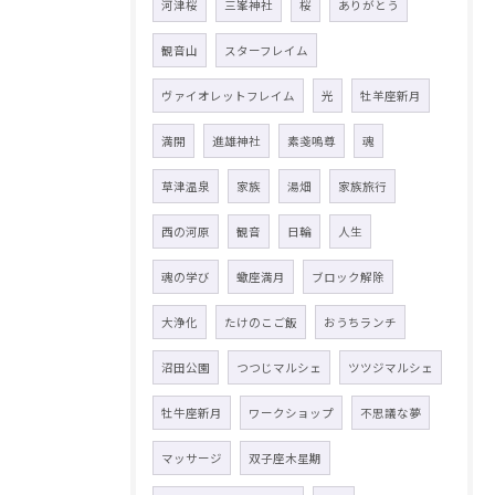
河津桜
三峯神社
桜
ありがとう
観音山
スターフレイム
ヴァイオレットフレイム
光
牡羊座新月
満開
進雄神社
素戔嗚尊
魂
草津温泉
家族
湯畑
家族旅行
西の河原
観音
日輪
人生
魂の学び
蠍座満月
ブロック解除
大浄化
たけのこご飯
おうちランチ
沼田公園
つつじマルシェ
ツツジマルシェ
牡牛座新月
ワークショップ
不思議な夢
マッサージ
双子座木星期