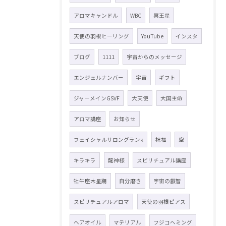
アロマキャンドル
WBC
冥王星
天使の羽根ヒーリング
YouTube
インスタ
ブログ
1111
宇宙からのメッセージ
エンジェルナンバー
宇宙
ギフト
ジャーメインGSVF
大天使
大国主命
アロマ講座
お知らせ
フェイシャルサロングランk
祝福
空
キラキラ
龍神様
スピリチュアル講座
牡牛座木星期
自分磨き
宇宙の叡智
スピリチュアルアロマ
天使の羽根ピアス
ヘアオイル
マテリアル
フジコヘミング