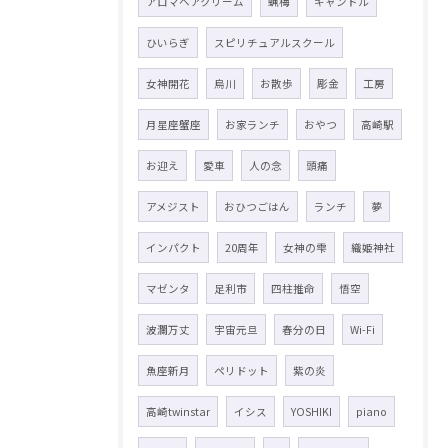
アロマヘアクリーム
蝋梅
キャンドル
ひいらぎ
スピリチュアルスクール
女神開花
烏川
お散歩
彫金
工房
月星座蟹座
お家ランチ
おやつ
高崎駅
お迎え
愛車
人の念
頭痛
アメジスト
おひつごはん
ランチ
夢
インパクト
20周年
女神の雫
織姫神社
マゼンタ
足利市
四柱推命
悟空
波瀾万丈
宇宙元旦
春分の日
Wi-Fi
魚座新月
ペリドット
紫の炎
高崎twinstar
イシス
YOSHIKI
piano