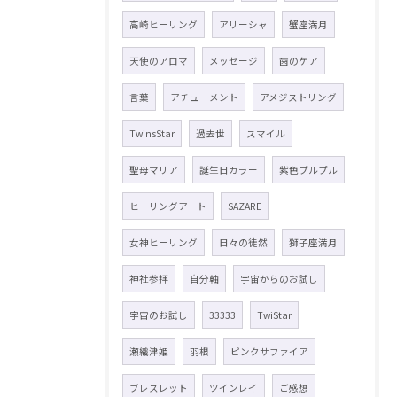
高崎ヒーリング
アリーシャ
蟹座満月
天使のアロマ
メッセージ
歯のケア
言葉
アチューメント
アメジストリング
TwinsStar
過去世
スマイル
聖母マリア
誕生日カラー
紫色プルプル
ヒーリングアート
SAZARE
女神ヒーリング
日々の徒然
獅子座満月
神社参拝
自分軸
宇宙からのお試し
宇宙のお試し
33333
TwiStar
瀬織津姫
羽根
ピンクサファイア
ブレスレット
ツインレイ
ご感想