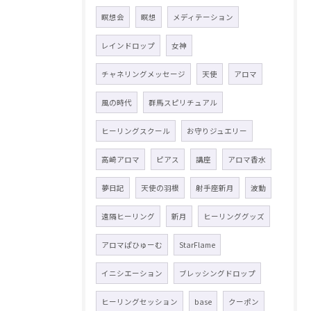
瞑想会
瞑想
メディテーション
レインドロップ
女神
チャネリングメッセージ
天使
アロマ
風の時代
群馬スピリチュアル
ヒーリングスクール
お守りジュエリー
高崎アロマ
ピアス
講座
アロマ香水
夢日記
天使の羽根
射手座新月
波動
遠隔ヒーリング
新月
ヒーリンググッズ
アロマぱひゅーむ
StarFlame
イニシエーション
ブレッシングドロップ
ヒーリングセッション
base
クーポン