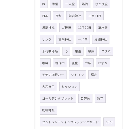
旅
準備
一人旅
熱海
ひとり旅
日本
京都
御岩神社
11月11日
黒龍神社
ご祈祷
11月20日
清水寺
リング
貫前神社
一ノ宮
浅間神社
木花咲耶姫
心
栄養
映画
スタバ
珈琲
制作中
変化
今年
わずか
天使の羽根ひー
シトリン
輝き
大和撫子
セッション
ゴールデンタブレット
目醒め
数字
総社神社
セントジャーメインブレッシングカード
5678