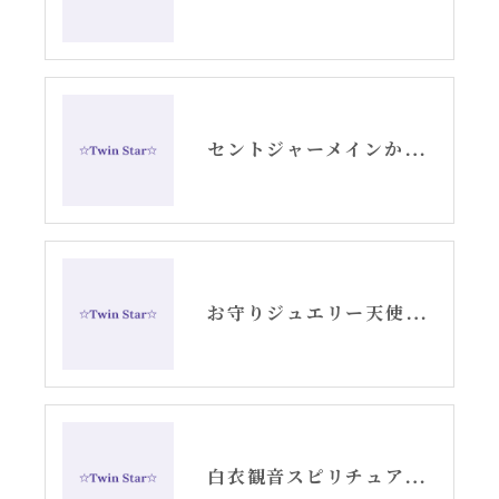
セントジャーメインからのメッセージ・水瓶座新月アリーシャ
お守りジュエリー天使の羽根シルバーピアス
白衣観音スピリチュアル女神開花チーム活動記録YouTube②