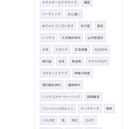
エネルギーエクササイズ
講習
リーディング
お心遣い
ありがとうございます
双子座
奥宮
シリウス
大洗磯前神社
山羊座満月
大洗
スポニチ
広告掲載
ALEESHA
魂の器
肉体
素戔嗚
クサカゲロウ
コガタノミズアブ
神磯の鳥居
酒列磯前神社
護国神社
シリウススターヒーリング
高崎観音
パッヘルベルのカノン
チーズケーキ
簡単
バラの花
雨
浄化
ゴボウ