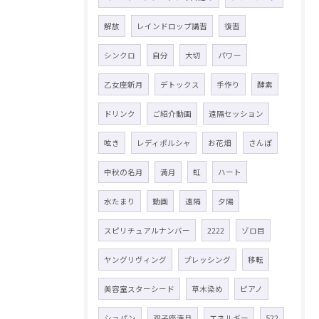
解放
レインドロップ講習
復習
シンクロ
自分
大切
パワー
乙女座新月
デトックス
手作り
酵素
ドリンク
ご紹介動画
遠隔セッション
呟き
レディポルシャ
お花畑
さんぽ
中秋の名月
満月
虹
ハート
水たまり
動画
遠隔
夕陽
スピリチュアルナンバー
2222
ゾロ目
ヤングリヴィング
プレッシング
移転
美容室スターシード
草木染め
ピアノ
ショパン
双子座満月
エネルギー
522