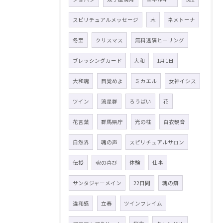
スピリチュアルメッセージ
木
ネメトーナ
冬至
クリスマス
無料遠隔ヒーリング
ブレッシングカード
大和
1月1日
大和魂
目覚めよ
ミカエル
女神イシス
ツイン
流星群
ろうばい
花
花言葉
群馬県庁
光の柱
白衣観音
自然界
魂の声
スピリチュアルサロン
伝授
魂の喜び
体験
仕事
サンタジャーメイン
22日間
魂の癖
違和感
立春
ツインフレイム