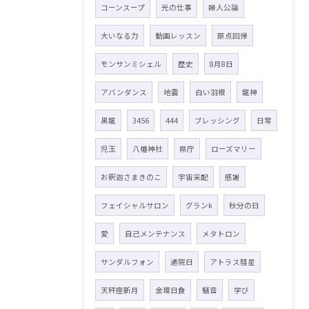
コーンスープ
光の仕事
婦人公論
大いなる力
動画レッスン
原点回帰
モンサンミシェル
歴史
8月8日
アバンダンス
地震
白い羽根
龍神
黒龍
3456
444
ブレッシング
日常
児玉
八幡神社
県庁
ローズマリー
お釈迦さまきのこ
宇宙采配
感謝
フェイシャルサロン
グランk
秋分の日
愛
自己メンテナンス
メタトロン
サンダルフォン
通院日
アトラス彗星
天秤座新月
金環日食
騒音
学び