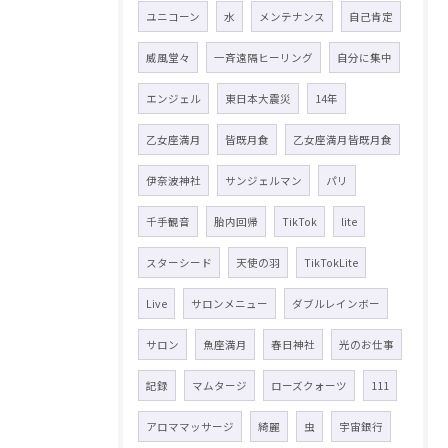
ユニコーン
水
メンテナンス
自己肯定
威風堂々
一斉遠隔ヒーリング
自分に集中
エンジェル
東日本大震災
14年
乙女座満月
皆既月食
乙女座満月皆既月食
伊奈波神社
サンジェルマン
パリ
千手観音
胎内回帰
TikTok
lite
スターシード
天使の羽
TikTokLite
Live
サロンメニュー
ダブルレインボー
サロン
魚座満月
春日神社
光のお仕事
記録
マムタージ
ローズクォーツ
111
アロママッサージ
綺麗
虫
宇宙銀行