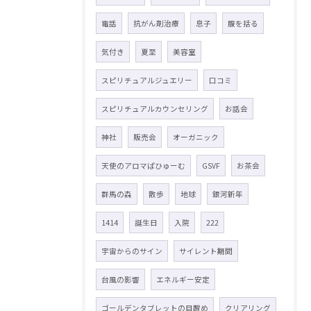
電話
抗がん剤治療
息子
腹を括る
気付き
夏至
美容室
スピリチュアルジュエリー
口コミ
スピリチュアルカウンセリング
お話会
神社
販売会
オーガニック
天使のアロマぱひゅーむ
GSVF
お茶会
群馬の森
散歩
地球
銀河新年
1414
誕生日
入院
222
宇宙からのサイン
サイレント期間
台風の影響
エネルギー安定
ゴールデンタブレットの目醒め
クリアリング