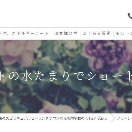
ング，エネルギーアート
お客様の声
よくある質問
セント
口コミ
セント
セント
トの水たまりでショー
お守り
馬のスピリチュアルヒーリングサロンなら実績多数の☆Twin Star☆
アリーシ