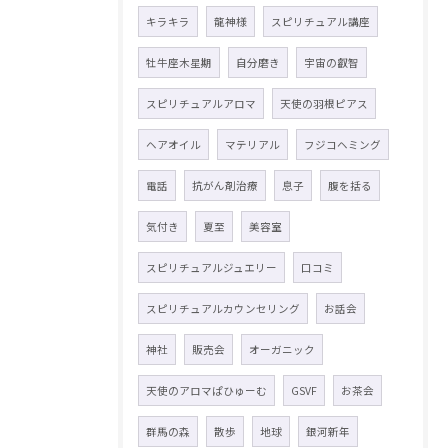
キラキラ
龍神様
スピリチュアル講座
牡牛座木星期
自分磨き
宇宙の叡智
スピリチュアルアロマ
天使の羽根ピアス
ヘアオイル
マテリアル
フジコヘミング
電話
抗がん剤治療
息子
腹を括る
気付き
夏至
美容室
スピリチュアルジュエリー
口コミ
スピリチュアルカウンセリング
お話会
神社
販売会
オーガニック
天使のアロマぱひゅーむ
GSVF
お茶会
群馬の森
散歩
地球
銀河新年