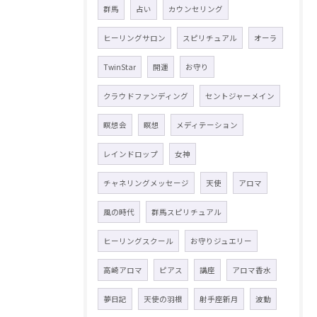
群馬
占い
カウンセリング
ヒーリングサロン
スピリチュアル
オーラ
TwinStar
開運
お守り
クラウドファンディング
セントジャーメイン
瞑想会
瞑想
メディテーション
レインドロップ
女神
チャネリングメッセージ
天使
アロマ
風の時代
群馬スピリチュアル
ヒーリングスクール
お守りジュエリー
高崎アロマ
ピアス
講座
アロマ香水
夢日記
天使の羽根
射手座新月
波動