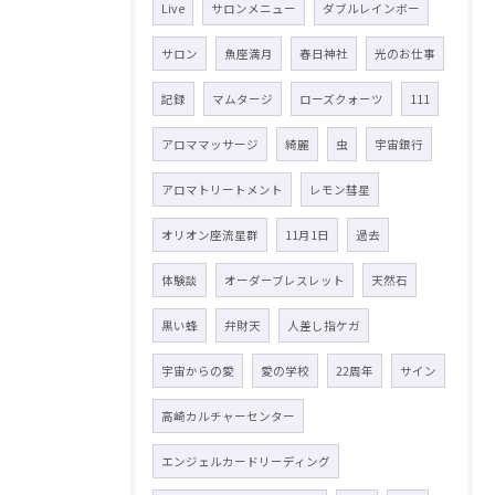
Live
サロンメニュー
ダブルレインボー
サロン
魚座満月
春日神社
光のお仕事
記録
マムタージ
ローズクォーツ
111
アロママッサージ
綺麗
虫
宇宙銀行
アロマトリートメント
レモン彗星
オリオン座流星群
11月1日
過去
体験談
オーダーブレスレット
天然石
黒い蜂
弁財天
人差し指ケガ
宇宙からの愛
愛の学校
22周年
サイン
高崎カルチャーセンター
エンジェルカードリーディング