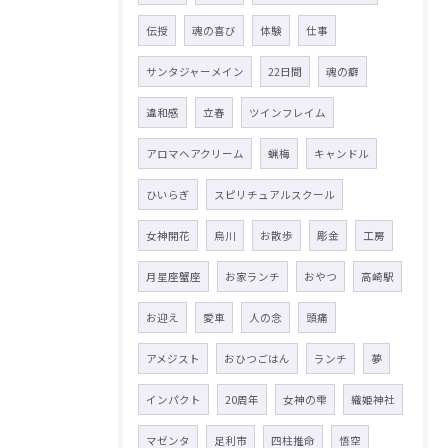
伝授
魂の喜び
体験
仕事
サンタジャーメイン
22日間
魂の癖
違和感
立春
ツインフレイム
アロマヘアクリーム
蝋梅
キャンドル
ひいらぎ
スピリチュアルスクール
女神開花
烏川
お散歩
彫金
工房
月星座蟹座
お家ランチ
おやつ
高崎駅
お迎え
愛車
人の念
頭痛
アメジスト
おひつごはん
ランチ
夢
インパクト
20周年
女神の雫
織姫神社
マゼンタ
足利市
四柱推命
悟空