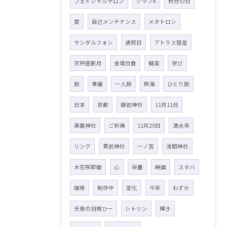
フェイシャルサロン
グランk
秋分の日
愛
自己メンテナンス
メタトロン
サンダルフォン
通院日
アトラス彗星
天秤座新月
金環日食
騒音
学び
旅
準備
一人旅
熱海
ひとり旅
日本
京都
御岩神社
11月11日
黒龍神社
ご祈祷
11月20日
清水寺
リング
貫前神社
一ノ宮
浅間神社
木花咲耶姫
心
栄養
映画
スタバ
珈琲
制作中
変化
今年
わずか
天使の羽根ひー
シトリン
輝き