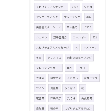
スピリチュアルナンバー
2222
ゾロ目
ヤングリヴィング
プレッシング
移転
美容室スターシード
草木染め
ピアノ
ショパン
双子座満月
エネルギー
522
スピリチュアルメッセージ
木
ネメトーナ
冬至
クリスマス
無料遠隔ヒーリング
ブレッシングカード
大和
1月1日
大和魂
目覚めよ
ミカエル
女神イシス
ツイン
流星群
ろうばい
花
花言葉
群馬県庁
光の柱
白衣観音
自然界
魂の声
スピリチュアルサロン