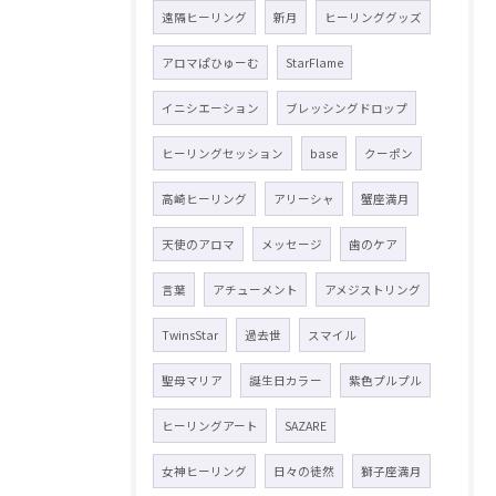
遠隔ヒーリング
新月
ヒーリンググッズ
アロマぱひゅーむ
StarFlame
イニシエーション
ブレッシングドロップ
ヒーリングセッション
base
クーポン
高崎ヒーリング
アリーシャ
蟹座満月
天使のアロマ
メッセージ
歯のケア
言葉
アチューメント
アメジストリング
TwinsStar
過去世
スマイル
聖母マリア
誕生日カラー
紫色プルプル
ヒーリングアート
SAZARE
女神ヒーリング
日々の徒然
獅子座満月