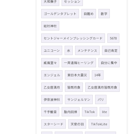
大和撫子
セッション
ゴールデンタブレット
目醒め
数字
総社神社
セントジャーメインブレッシングカード
5678
ユニコーン
水
メンテナンス
自己肯定
威風堂々
一斉遠隔ヒーリング
自分に集中
エンジェル
東日本大震災
14年
乙女座満月
皆既月食
乙女座満月皆既月食
伊奈波神社
サンジェルマン
パリ
千手観音
胎内回帰
TikTok
lite
スターシード
天使の羽
TikTokLite