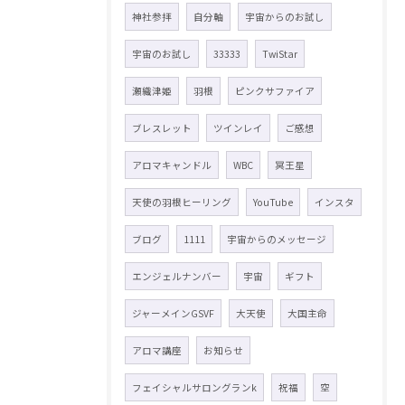
神社参拝
自分軸
宇宙からのお試し
宇宙のお試し
33333
TwiStar
瀬織津姫
羽根
ピンクサファイア
ブレスレット
ツインレイ
ご感想
アロマキャンドル
WBC
冥王星
天使の羽根ヒーリング
YouTube
インスタ
ブログ
1111
宇宙からのメッセージ
エンジェルナンバー
宇宙
ギフト
ジャーメインGSVF
大天使
大国主命
アロマ講座
お知らせ
フェイシャルサロングランk
祝福
空