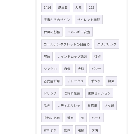
1414
誕生日
入院
222
宇宙からのサイン
サイレント期間
台風の影響
エネルギー安定
ゴールデンタブレットの目醒め
クリアリング
解放
レインドロップ講習
復習
シンクロ
自分
大切
パワー
乙女座新月
デトックス
手作り
酵素
ドリンク
ご紹介動画
遠隔セッション
呟き
レディポルシャ
お花畑
さんぽ
中秋の名月
満月
虹
ハート
水たまり
動画
遠隔
夕陽