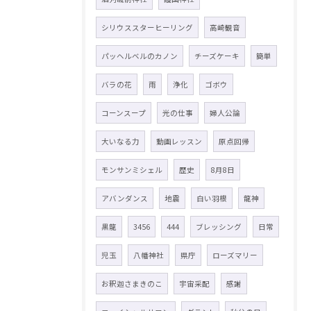
シリウススターヒーリング
高崎観音
パッヘルベルのカノン
チーズケーキ
簡単
バラの花
雨
浄化
ゴボウ
コーンスープ
光の仕事
婦人公論
大いなる力
動画レッスン
原点回帰
モンサンミシェル
歴史
8月8日
アバンダンス
地震
白い羽根
龍神
黒龍
3456
444
ブレッシング
日常
児玉
八幡神社
県庁
ローズマリー
お釈迦さまきのこ
宇宙采配
感謝