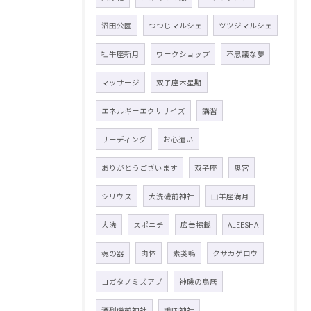
沼田公園
つつじマルシェ
ツツジマルシェ
牡牛座新月
ワークショップ
不思議な夢
マッサージ
双子座木星期
エネルギーエクササイズ
講習
リーディング
お心遣い
ありがとうございます
双子座
奥宮
シリウス
大洗磯前神社
山羊座満月
大洗
スポニチ
広告掲載
ALEESHA
魂の器
肉体
素戔嗚
クサカゲロウ
コガタノミズアブ
神磯の鳥居
酒列磯前神社
護国神社