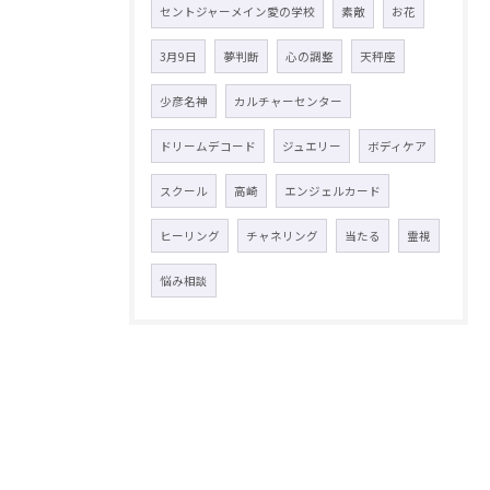
セントジャーメイン愛の学校
素敵
お花
3月9日
夢判断
心の調整
天秤座
少彦名神
カルチャーセンター
ドリームデコード
ジュエリー
ボディケア
スクール
高崎
エンジェルカード
ヒーリング
チャネリング
当たる
霊視
悩み相談