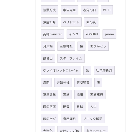
波瀾万丈
宇宙元旦
春分の日
Wi-Fi
魚座新月
ペリドット
紫の炎
高崎twinstar
イシス
YOSHIKI
piano
河津桜
三峯神社
桜
ありがとう
観音山
スターフレイム
ヴァイオレットフレイム
光
牡羊座新月
満開
進雄神社
素戔嗚尊
魂
草津温泉
家族
湯畑
家族旅行
西の河原
観音
日輪
人生
魂の学び
蠍座満月
ブロック解除
大浄化
たけのこご飯
おうちランチ