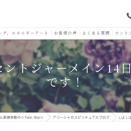
ング，エネルギーアート
お客様の声
よくある質問
セント
口コミ
セント
︎セントジャーメイン14
セント
です！
お守り
績多数の☆Twin Star☆
アリーシャのスピリチュアルブログ
いよいよ