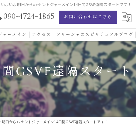
いよいよ明日から⭐︎⭐︎セントジャーメイン14日間GSVF遠隔スタートです！
090-4724-1865
お問い合わせはこちら
ジャーメイン
アクセス
アリーシャのスピリチュアルブログ
ジャーメイン愛の学校
日間GSVF遠隔スタート
ジャーメインブレッシングカード
ジュエリー
明日から⭐︎⭐︎セントジャーメイン14日間GSVF遠隔スタートです！