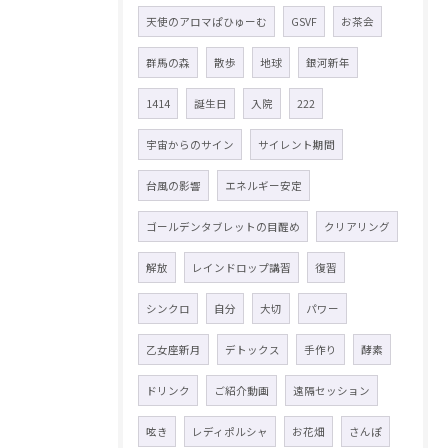
天使のアロマぱひゅーむ
GSVF
お茶会
群馬の森
散歩
地球
銀河新年
1414
誕生日
入院
222
宇宙からのサイン
サイレント期間
台風の影響
エネルギー安定
ゴールデンタブレットの目醒め
クリアリング
解放
レインドロップ講習
復習
シンクロ
自分
大切
パワー
乙女座新月
デトックス
手作り
酵素
ドリンク
ご紹介動画
遠隔セッション
呟き
レディポルシャ
お花畑
さんぽ