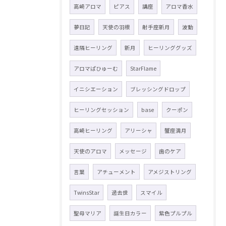
高崎アロマ
ピアス
講座
アロマ香水
夢日記
天使の羽根
射手座新月
波動
遠隔ヒーリング
新月
ヒーリンググッズ
アロマぱひゅーむ
StarFlame
イニシエーション
ブレッシングドロップ
ヒーリングセッション
base
クーポン
高崎ヒーリング
アリーシャ
蟹座満月
天使のアロマ
メッセージ
歯のケア
言葉
アチューメント
アメジストリング
TwinsStar
過去世
スマイル
聖母マリア
誕生日カラー
紫色プルプル