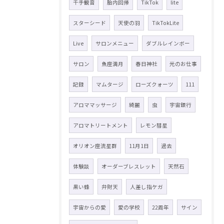
千手観音
胎内回帰
TikTok
lite
スターシード
天使の羽
TikTokLite
Live
サロンメニュー
ダブルレインボー
サロン
魚座満月
春日神社
光のお仕事
記録
マムタージ
ローズクォーツ
111
アロママッサージ
綺麗
虫
宇宙銀行
アロマトリートメント
レモン彗星
オリオン座流星群
11月1日
過去
体験談
オーダーブレスレット
天然石
黒い蜂
弁財天
人差し指ケガ
宇宙からの愛
愛の学校
22周年
サイン