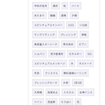
中秋の名月
満月
虹
ハート
水たまり
動画
遠隔
夕陽
スピリチュアルナンバー
2222
ゾロ目
ヤングリヴィング
プレッシング
移転
美容室スターシード
草木染め
ピアノ
ショパン
双子座満月
エネルギー
522
スピリチュアルメッセージ
木
ネメトーナ
冬至
クリスマス
無料遠隔ヒーリング
ブレッシングカード
大和
1月1日
大和魂
目覚めよ
ミカエル
女神イシス
ツイン
流星群
ろうばい
花