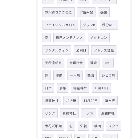
お釈迦さまきのこ
宇宙采配
感謝
フェイシャルサロン
グランk
秋分の日
愛
自己メンテナンス
メタトロン
サンダルフォン
通院日
アトラス彗星
天秤座新月
金環日食
騒音
学び
旅
準備
一人旅
熱海
ひとり旅
日本
京都
御岩神社
11月11日
黒龍神社
ご祈祷
11月20日
清水寺
リング
貫前神社
一ノ宮
浅間神社
木花咲耶姫
心
栄養
映画
スタバ