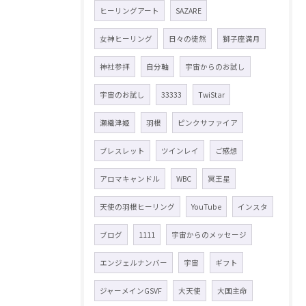
ヒーリングアート
SAZARE
女神ヒーリング
日々の徒然
獅子座満月
神社参拝
自分軸
宇宙からのお試し
宇宙のお試し
33333
TwiStar
瀬織津姫
羽根
ピンクサファイア
ブレスレット
ツインレイ
ご感想
アロマキャンドル
WBC
冥王星
天使の羽根ヒーリング
YouTube
インスタ
ブログ
1111
宇宙からのメッセージ
エンジェルナンバー
宇宙
ギフト
ジャーメインGSVF
大天使
大国主命