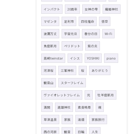
インパクト
20周年
女神の雫
織姫神社
マゼンタ
足利市
四柱推命
悟空
波瀾万丈
宇宙元旦
春分の日
Wi-Fi
魚座新月
ペリドット
紫の炎
高崎twinstar
イシス
YOSHIKI
piano
河津桜
三峯神社
桜
ありがとう
観音山
スターフレイム
ヴァイオレットフレイム
光
牡羊座新月
満開
進雄神社
素戔嗚尊
魂
草津温泉
家族
湯畑
家族旅行
西の河原
観音
日輪
人生