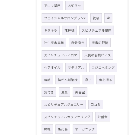
アロマ講座
お知らせ
フェイシャルサロングランk
祝福
空
キラキラ
龍神様
スピリチュアル講座
牡牛座木星期
自分磨き
宇宙の叡智
スピリチュアルアロマ
天使の羽根ピアス
ヘアオイル
マテリアル
フジコヘミング
電話
抗がん剤治療
息子
腹を括る
気付き
夏至
美容室
スピリチュアルジュエリー
口コミ
スピリチュアルカウンセリング
お話会
神社
販売会
オーガニック