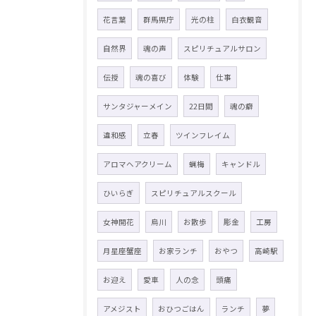
花言葉
群馬県庁
光の柱
白衣観音
自然界
魂の声
スピリチュアルサロン
伝授
魂の喜び
体験
仕事
サンタジャーメイン
22日間
魂の癖
違和感
立春
ツインフレイム
アロマヘアクリーム
蝋梅
キャンドル
ひいらぎ
スピリチュアルスクール
女神開花
烏川
お散歩
彫金
工房
月星座蟹座
お家ランチ
おやつ
高崎駅
お迎え
愛車
人の念
頭痛
アメジスト
おひつごはん
ランチ
夢