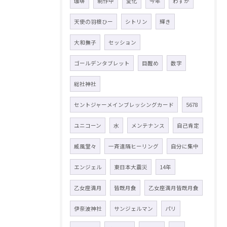
珈琲
制作中
変化
今年
わずか
天使の羽根ひー
シトリン
輝き
大和撫子
セッション
ゴールデンタブレット
目醒め
数字
総社神社
セントジャーメインブレッシングカード
5678
ユニコーン
水
メンテナンス
自己肯定
威風堂々
一斉遠隔ヒーリング
自分に集中
エンジェル
東日本大震災
14年
乙女座満月
皆既月食
乙女座満月皆既月食
伊奈波神社
サンジェルマン
パリ