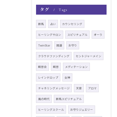
タグ
Tags
群馬
占い
カウンセリング
ヒーリングサロン
スピリチュアル
オーラ
TwinStar
開運
お守り
クラウドファンディング
セントジャーメイン
瞑想会
瞑想
メディテーション
レインドロップ
女神
チャネリングメッセージ
天使
アロマ
風の時代
群馬スピリチュアル
ヒーリングスクール
お守りジュエリー