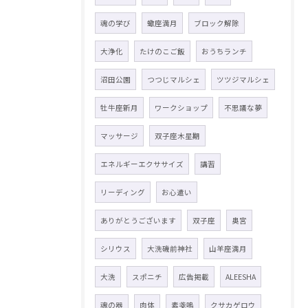
魂の学び
蠍座満月
ブロック解除
大浄化
たけのこご飯
おうちランチ
沼田公園
つつじマルシェ
ツツジマルシェ
牡牛座新月
ワークショップ
不思議な夢
マッサージ
双子座木星期
エネルギーエクササイズ
講習
リーディング
お心遣い
ありがとうございます
双子座
奥宮
シリウス
大洗磯前神社
山羊座満月
大洗
スポニチ
広告掲載
ALEESHA
魂の器
肉体
素戔嗚
クサカゲロウ