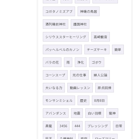
コガタノミズアブ
神磯の鳥居
酒列磯前神社
護国神社
シリウススターヒーリング
高崎観音
パッヘルベルのカノン
チーズケーキ
簡単
バラの花
雨
浄化
ゴボウ
コーンスープ
光の仕事
婦人公論
大いなる力
動画レッスン
原点回帰
モンサンミシェル
歴史
8月8日
アバンダンス
地震
白い羽根
龍神
黒龍
3456
444
ブレッシング
日常
児玉
八幡神社
県庁
ローズマリー