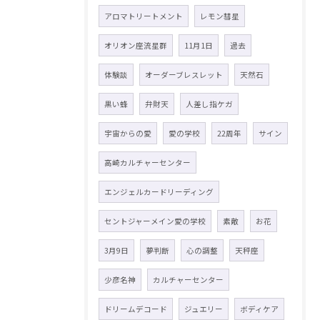
アロマトリートメント
レモン彗星
オリオン座流星群
11月1日
過去
体験談
オーダーブレスレット
天然石
黒い蜂
弁財天
人差し指ケガ
宇宙からの愛
愛の学校
22周年
サイン
高崎カルチャーセンター
エンジェルカードリーディング
セントジャーメイン愛の学校
素敵
お花
3月9日
夢判断
心の調整
天秤座
少彦名神
カルチャーセンター
ドリームデコード
ジュエリー
ボディケア