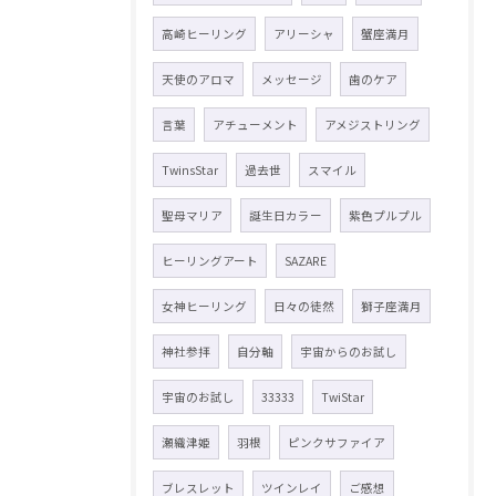
高崎ヒーリング
アリーシャ
蟹座満月
天使のアロマ
メッセージ
歯のケア
言葉
アチューメント
アメジストリング
TwinsStar
過去世
スマイル
聖母マリア
誕生日カラー
紫色プルプル
ヒーリングアート
SAZARE
女神ヒーリング
日々の徒然
獅子座満月
神社参拝
自分軸
宇宙からのお試し
宇宙のお試し
33333
TwiStar
瀬織津姫
羽根
ピンクサファイア
ブレスレット
ツインレイ
ご感想