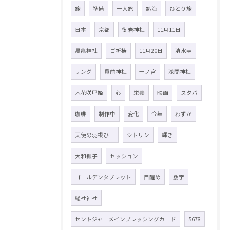
旅
準備
一人旅
熱海
ひとり旅
日本
京都
御岩神社
11月11日
黒龍神社
ご祈祷
11月20日
清水寺
リング
貫前神社
一ノ宮
浅間神社
木花咲耶姫
心
栄養
映画
スタバ
珈琲
制作中
変化
今年
わずか
天使の羽根ひー
シトリン
輝き
大和撫子
セッション
ゴールデンタブレット
目醒め
数字
総社神社
セントジャーメインブレッシングカード
5678