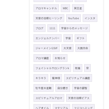
アロマキャンドル
WBC
冥王星
天使の羽根ヒーリング
YouTube
インスタ
ブログ
1111
宇宙からのメッセージ
エンジェルナンバー
宇宙
ギフト
ジャーメインGSVF
大天使
大国主命
アロマ講座
お知らせ
フェイシャルサロングランk
祝福
空
キラキラ
龍神様
スピリチュアル講座
牡牛座木星期
自分磨き
宇宙の叡智
スピリチュアルアロマ
天使の羽根ピアス
ヘアオイル
マテリアル
フジコヘミング