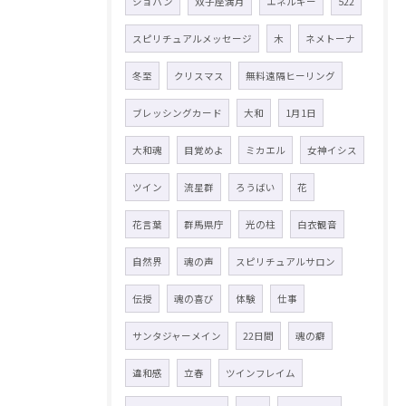
ショパン
双子座満月
エネルギー
522
スピリチュアルメッセージ
木
ネメトーナ
冬至
クリスマス
無料遠隔ヒーリング
ブレッシングカード
大和
1月1日
大和魂
目覚めよ
ミカエル
女神イシス
ツイン
流星群
ろうばい
花
花言葉
群馬県庁
光の柱
白衣観音
自然界
魂の声
スピリチュアルサロン
伝授
魂の喜び
体験
仕事
サンタジャーメイン
22日間
魂の癖
違和感
立春
ツインフレイム