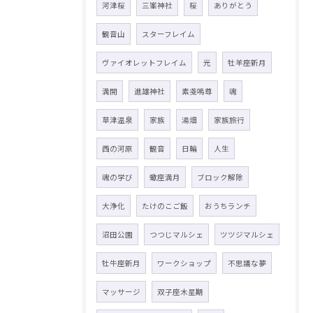
河津桜
三峯神社
桜
ありがとう
観音山
スターフレイム
ヴァイオレットフレイム
光
牡羊座新月
満開
進雄神社
素戔嗚尊
魂
草津温泉
家族
湯畑
家族旅行
西の河原
観音
日輪
人生
魂の学び
蠍座満月
ブロック解除
大浄化
たけのこご飯
おうちランチ
沼田公園
つつじマルシェ
ツツジマルシェ
牡牛座新月
ワークショップ
不思議な夢
マッサージ
双子座木星期