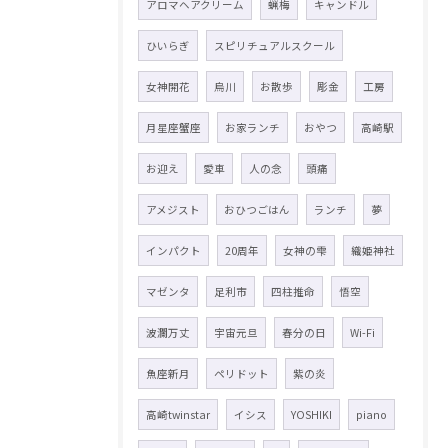
アロマヘアクリーム
蝋梅
キャンドル
ひいらぎ
スピリチュアルスクール
女神開花
烏川
お散歩
彫金
工房
月星座蟹座
お家ランチ
おやつ
高崎駅
お迎え
愛車
人の念
頭痛
アメジスト
おひつごはん
ランチ
夢
インパクト
20周年
女神の雫
織姫神社
マゼンタ
足利市
四柱推命
悟空
波瀾万丈
宇宙元旦
春分の日
Wi-Fi
魚座新月
ペリドット
紫の炎
高崎twinstar
イシス
YOSHIKI
piano