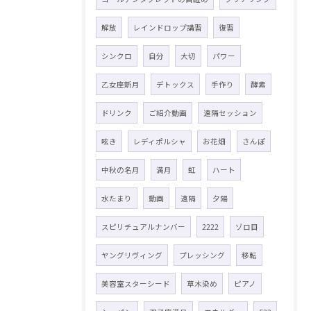
解放
レインドロップ講習
復習
シンクロ
自分
大切
パワー
乙女座新月
デトックス
手作り
酵素
ドリンク
ご紹介動画
遠隔セッション
呟き
レディポルシャ
お花畑
さんぽ
中秋の名月
満月
虹
ハート
水たまり
動画
遠隔
夕陽
スピリチュアルナンバー
2222
ゾロ目
ヤングリヴィング
プレッシング
移転
美容室スターシード
草木染め
ピアノ