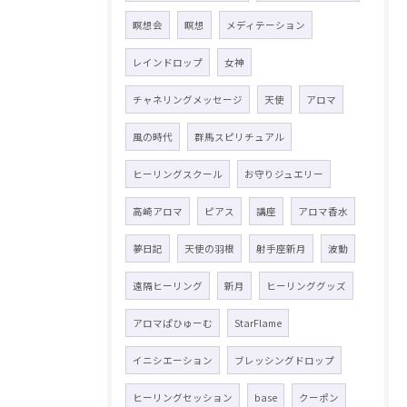
瞑想会
瞑想
メディテーション
レインドロップ
女神
チャネリングメッセージ
天使
アロマ
風の時代
群馬スピリチュアル
ヒーリングスクール
お守りジュエリー
高崎アロマ
ピアス
講座
アロマ香水
夢日記
天使の羽根
射手座新月
波動
遠隔ヒーリング
新月
ヒーリンググッズ
アロマぱひゅーむ
StarFlame
イニシエーション
ブレッシングドロップ
ヒーリングセッション
base
クーポン