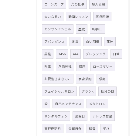
コーンスープ
光の仕事
婦人公論
大いなる力
動画レッスン
原点回帰
モンサンミシェル
歴史
8月8日
アバンダンス
地震
白い羽根
龍神
黒龍
3456
444
ブレッシング
日常
児玉
八幡神社
県庁
ローズマリー
お釈迦さまきのこ
宇宙采配
感謝
フェイシャルサロン
グランk
秋分の日
愛
自己メンテナンス
メタトロン
サンダルフォン
通院日
アトラス彗星
天秤座新月
金環日食
騒音
学び