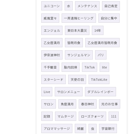
ユニコーン
水
メンテナンス
自己肯定
威風堂々
一斉遠隔ヒーリング
自分に集中
エンジェル
東日本大震災
14年
乙女座満月
皆既月食
乙女座満月皆既月食
伊奈波神社
サンジェルマン
パリ
千手観音
胎内回帰
TikTok
lite
スターシード
天使の羽
TikTokLite
Live
サロンメニュー
ダブルレインボー
サロン
魚座満月
春日神社
光のお仕事
記録
マムタージ
ローズクォーツ
111
アロママッサージ
綺麗
虫
宇宙銀行