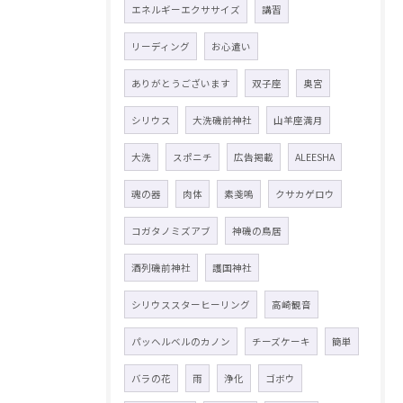
エネルギーエクササイズ
講習
リーディング
お心遣い
ありがとうございます
双子座
奥宮
シリウス
大洗磯前神社
山羊座満月
大洗
スポニチ
広告掲載
ALEESHA
魂の器
肉体
素戔嗚
クサカゲロウ
コガタノミズアブ
神磯の鳥居
酒列磯前神社
護国神社
シリウススターヒーリング
高崎観音
パッヘルベルのカノン
チーズケーキ
簡単
バラの花
雨
浄化
ゴボウ