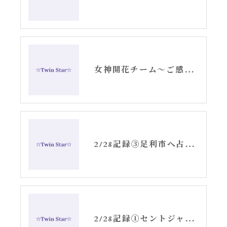
女神開花チーム〜ご感想ブログシェア〜
2/28記録③足利市へ占い処、四柱推命、悟空
2/28記録①セントジャーメインとの瞑想時の記録