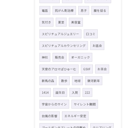
電話
抗がん剤治療
息子
腹を括る
気付き
夏至
美容室
スピリチュアルジュエリー
口コミ
スピリチュアルカウンセリング
お話会
神社
販売会
オーガニック
天使のアロマぱひゅーむ
GSVF
お茶会
群馬の森
散歩
地球
銀河新年
1414
誕生日
入院
222
宇宙からのサイン
サイレント期間
台風の影響
エネルギー安定
ゴールデンタブレットの目醒め
クリアリング