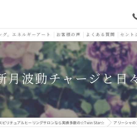
ング，エネルギーアート
お客様の声
よくある質問
セント
口コミ
セント
セント
新月波動チャージと日
お守り
スピリチュアルヒーリングサロンなら実績多数の☆Twin Star☆
アリーシャの