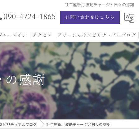
牡牛座新月波動チャージと日々の感謝
090-4724-1865
お問い合わせはこちら
ジャーメイン
アクセス
アリーシャのスピリチュアルブログ
ジャーメイン愛の学校
ジャーメインブレッシングカード
々の感謝
ジュエリー
スピリチュアルブログ
牡牛座新月波動チャージと日々の感謝