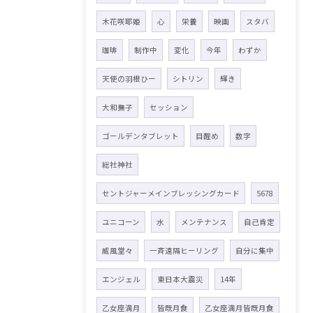
木花咲耶姫
心
栄養
映画
スタバ
珈琲
制作中
変化
今年
わずか
天使の羽根ひー
シトリン
輝き
大和撫子
セッション
ゴールデンタブレット
目醒め
数字
総社神社
セントジャーメインブレッシングカード
5678
ユニコーン
水
メンテナンス
自己肯定
威風堂々
一斉遠隔ヒーリング
自分に集中
エンジェル
東日本大震災
14年
乙女座満月
皆既月食
乙女座満月皆既月食