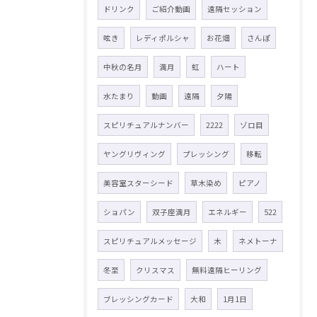
ドリンク
ご紹介動画
遠隔セッション
呟き
レディポルシャ
お花畑
さんぽ
中秋の名月
満月
虹
ハート
水たまり
動画
遠隔
夕陽
スピリチュアルナンバー
2222
ゾロ目
ヤングリヴィング
プレッシング
移転
美容室スターシード
草木染め
ピアノ
ショパン
双子座満月
エネルギー
522
スピリチュアルメッセージ
木
ネメトーナ
冬至
クリスマス
無料遠隔ヒーリング
ブレッシングカード
大和
1月1日