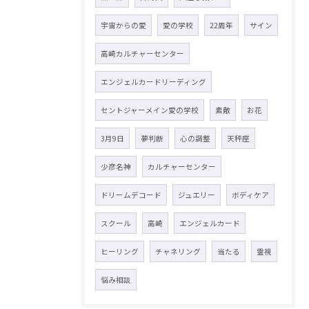
宇宙からの愛
愛の学校
22周年
サイン
高崎カルチャーセンター
エンジェルカードリーディング
セントジャーメイン愛の学校
素敵
お花
3月9日
夢判断
心の調整
天秤座
少彦名神
カルチャーセンター
ドリームデコード
ジュエリー
ボディケア
スクール
高崎
エンジェルカード
ヒーリング
チャネリング
当たる
霊視
悩み相談