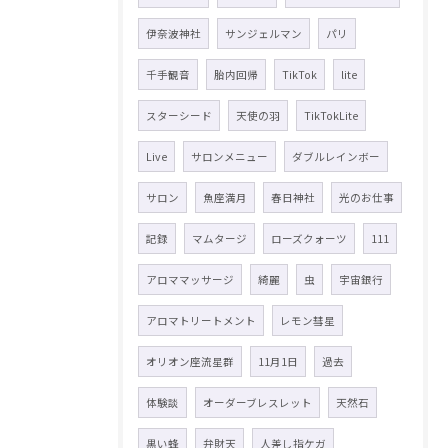
伊奈波神社
サンジェルマン
パリ
千手観音
胎内回帰
TikTok
lite
スターシード
天使の羽
TikTokLite
Live
サロンメニュー
ダブルレインボー
サロン
魚座満月
春日神社
光のお仕事
記録
マムタージ
ローズクォーツ
111
アロママッサージ
綺麗
虫
宇宙銀行
アロマトリートメント
レモン彗星
オリオン座流星群
11月1日
過去
体験談
オーダーブレスレット
天然石
黒い蜂
弁財天
人差し指ケガ