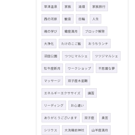
草津温泉
家族
湯畑
家族旅行
西の河原
観音
日輪
人生
魂の学び
蠍座満月
ブロック解除
大浄化
たけのこご飯
おうちランチ
沼田公園
つつじマルシェ
ツツジマルシェ
牡牛座新月
ワークショップ
不思議な夢
マッサージ
双子座木星期
エネルギーエクササイズ
講習
リーディング
お心遣い
ありがとうございます
双子座
奥宮
シリウス
大洗磯前神社
山羊座満月