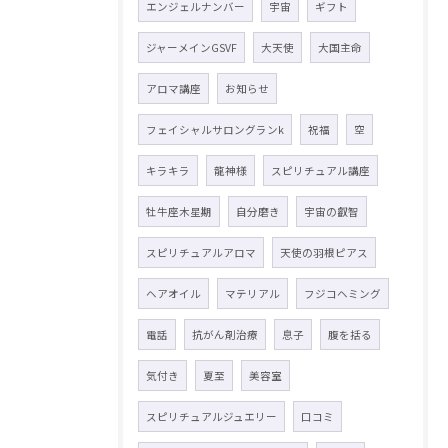
エンジェルナンバー
宇宙
ギフト
ジャーメインGSVF
大天使
大国主命
アロマ講座
お知らせ
フェイシャルサロングランk
祝福
空
キラキラ
龍神様
スピリチュアル講座
牡牛座木星期
自分磨き
宇宙の叡智
スピリチュアルアロマ
天使の羽根ピアス
ヘアオイル
マテリアル
フジコヘミング
電話
抗がん剤治療
息子
腹を括る
気付き
夏至
美容室
スピリチュアルジュエリー
口コミ