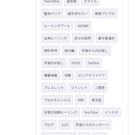
TwinsStar
過去世
スマイル
聖母マリア
誕生日カラー
紫色プルプル
ヒーリングアート
SAZARE
女神ヒーリング
日々の徒然
獅子座満月
神社参拝
自分軸
宇宙からのお試し
宇宙のお試し
33333
TwiStar
瀬織津姫
羽根
ピンクサファイア
ブレスレット
ツインレイ
ご感想
アロマキャンドル
WBC
冥王星
天使の羽根ヒーリング
YouTube
インスタ
ブログ
1111
宇宙からのメッセージ