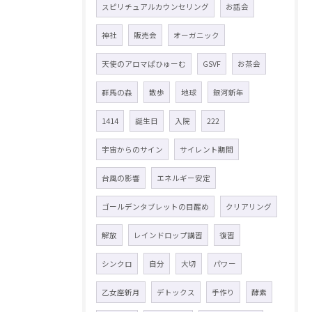
スピリチュアルカウンセリング
お話会
神社
販売会
オーガニック
天使のアロマぱひゅーむ
GSVF
お茶会
群馬の森
散歩
地球
銀河新年
1414
誕生日
入院
222
宇宙からのサイン
サイレント期間
台風の影響
エネルギー安定
ゴールデンタブレットの目醒め
クリアリング
解放
レインドロップ講習
復習
シンクロ
自分
大切
パワー
乙女座新月
デトックス
手作り
酵素