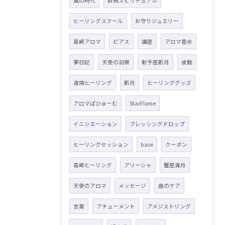
風の時代
群馬スピリチュアル
ヒーリングスクール
お守りジュエリー
高崎アロマ
ピアス
講座
アロマ香水
夢日記
天使の羽根
射手座新月
波動
遠隔ヒーリング
新月
ヒーリンググッズ
アロマぱひゅーむ
StarFlame
イニシエーション
ブレッシングドロップ
ヒーリングセッション
base
クーポン
高崎ヒーリング
アリーシャ
蟹座満月
天使のアロマ
メッセージ
歯のケア
言葉
アチューメント
アメジストリング