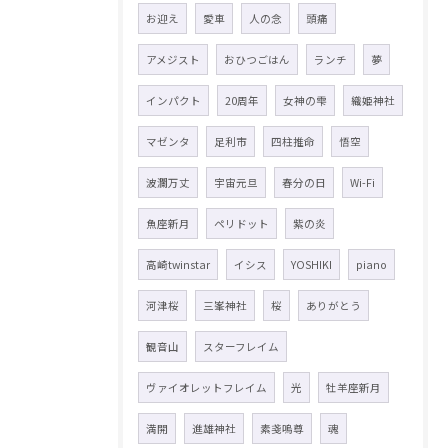
お迎え
愛車
人の念
頭痛
アメジスト
おひつごはん
ランチ
夢
インパクト
20周年
女神の雫
織姫神社
マゼンタ
足利市
四柱推命
悟空
波瀾万丈
宇宙元旦
春分の日
Wi-Fi
魚座新月
ペリドット
紫の炎
高崎twinstar
イシス
YOSHIKI
piano
河津桜
三峯神社
桜
ありがとう
観音山
スターフレイム
ヴァイオレットフレイム
光
牡羊座新月
満開
進雄神社
素戔嗚尊
魂