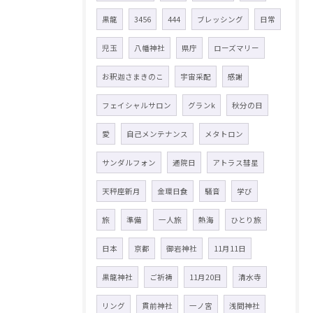
黒龍
3456
444
ブレッシング
日常
児玉
八幡神社
県庁
ローズマリー
お釈迦さまきのこ
宇宙采配
感謝
フェイシャルサロン
グランk
秋分の日
愛
自己メンテナンス
メタトロン
サンダルフォン
通院日
アトラス彗星
天秤座新月
金環日食
騒音
学び
旅
準備
一人旅
熱海
ひとり旅
日本
京都
御岩神社
11月11日
黒龍神社
ご祈祷
11月20日
清水寺
リング
貫前神社
一ノ宮
浅間神社