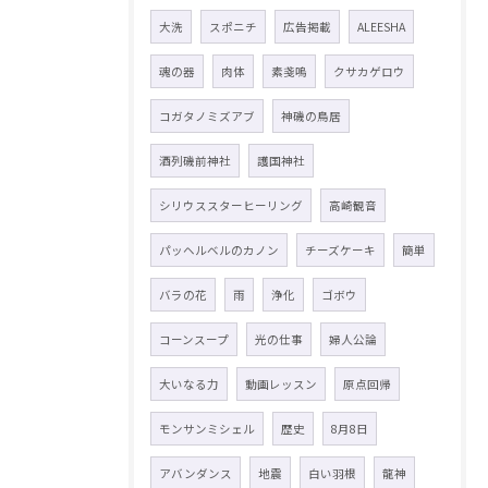
大洗
スポニチ
広告掲載
ALEESHA
魂の器
肉体
素戔嗚
クサカゲロウ
コガタノミズアブ
神磯の鳥居
酒列磯前神社
護国神社
シリウススターヒーリング
高崎観音
パッヘルベルのカノン
チーズケーキ
簡単
バラの花
雨
浄化
ゴボウ
コーンスープ
光の仕事
婦人公論
大いなる力
動画レッスン
原点回帰
モンサンミシェル
歴史
8月8日
アバンダンス
地震
白い羽根
龍神