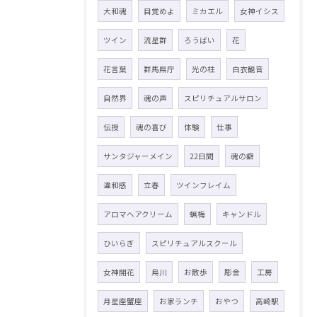
大和魂
目覚めよ
ミカエル
女神イシス
ツイン
流星群
ろうばい
花
花言葉
群馬県庁
光の柱
白衣観音
自然界
魂の声
スピリチュアルサロン
伝授
魂の喜び
体験
仕事
サンタジャーメイン
22日間
魂の癖
違和感
立春
ツインフレイム
アロマヘアクリーム
蝋梅
キャンドル
ひいらぎ
スピリチュアルスクール
女神開花
烏川
お散歩
彫金
工房
月星座蟹座
お家ランチ
おやつ
高崎駅