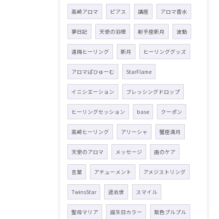
高崎アロマ
ピアス
講座
アロマ香水
夢日記
天使の羽根
射手座新月
波動
遠隔ヒーリング
新月
ヒーリンググッズ
アロマぱひゅーむ
StarFlame
イニシエーション
ブレッシングドロップ
ヒーリングセッション
base
クーポン
高崎ヒーリング
アリーシャ
蟹座満月
天使のアロマ
メッセージ
歯のケア
言葉
アチューメント
アメジストリング
TwinsStar
過去世
スマイル
聖母マリア
誕生日カラー
紫色プルプル