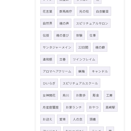
花言葉
群馬県庁
光の柱
白衣観音
自然界
魂の声
スピリチュアルサロン
伝授
魂の喜び
体験
仕事
サンタジャーメイン
22日間
魂の癖
違和感
立春
ツインフレイム
アロマヘアクリーム
蝋梅
キャンドル
ひいらぎ
スピリチュアルスクール
女神開花
烏川
お散歩
彫金
工房
月星座蟹座
お家ランチ
おやつ
高崎駅
お迎え
愛車
人の念
頭痛