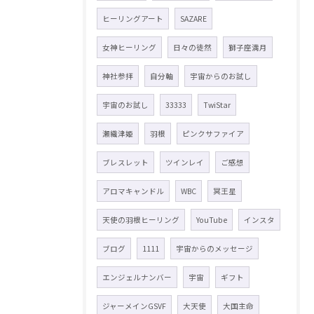
ヒーリングアート
SAZARE
女神ヒーリング
日々の徒然
獅子座満月
神社参拝
自分軸
宇宙からのお試し
宇宙のお試し
33333
TwiStar
瀬織津姫
羽根
ピンクサファイア
ブレスレット
ツインレイ
ご感想
アロマキャンドル
WBC
冥王星
天使の羽根ヒーリング
YouTube
インスタ
ブログ
1111
宇宙からのメッセージ
エンジェルナンバー
宇宙
ギフト
ジャーメインGSVF
大天使
大国主命