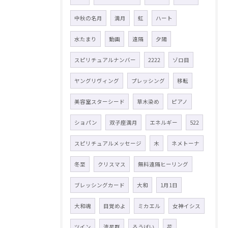
中秋の名月
満月
虹
ハート
水たまり
動画
遠隔
夕陽
スピリチュアルナンバー
2222
ゾロ目
ヤングリヴィング
プレッシング
移転
美容室スターシード
草木染め
ピアノ
ショパン
双子座満月
エネルギー
522
スピリチュアルメッセージ
木
ネメトーナ
冬至
クリスマス
無料遠隔ヒーリング
ブレッシングカード
大和
1月1日
大和魂
目覚めよ
ミカエル
女神イシス
ツイン
流星群
ろうばい
花