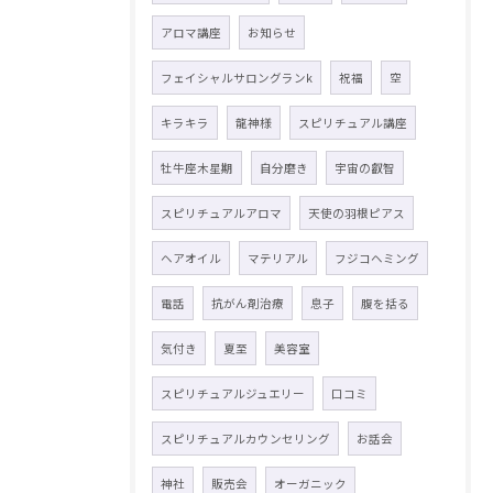
アロマ講座
お知らせ
フェイシャルサロングランk
祝福
空
キラキラ
龍神様
スピリチュアル講座
牡牛座木星期
自分磨き
宇宙の叡智
スピリチュアルアロマ
天使の羽根ピアス
ヘアオイル
マテリアル
フジコヘミング
電話
抗がん剤治療
息子
腹を括る
気付き
夏至
美容室
スピリチュアルジュエリー
口コミ
スピリチュアルカウンセリング
お話会
神社
販売会
オーガニック