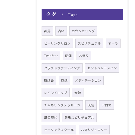
タグ
Tags
群馬
占い
カウンセリング
ヒーリングサロン
スピリチュアル
オーラ
TwinStar
開運
お守り
クラウドファンディング
セントジャーメイン
瞑想会
瞑想
メディテーション
レインドロップ
女神
チャネリングメッセージ
天使
アロマ
風の時代
群馬スピリチュアル
ヒーリングスクール
お守りジュエリー