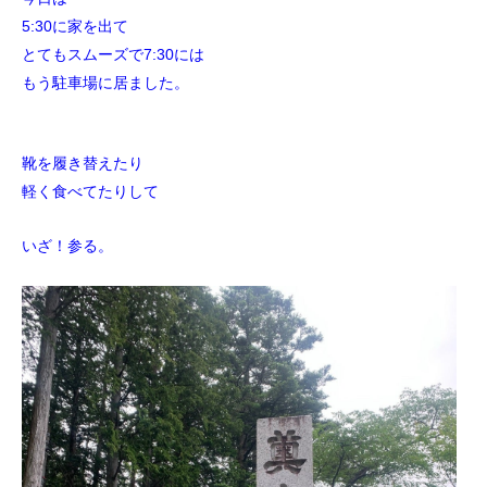
5:30に家を出て
とてもスムーズで7:30には
もう駐車場に居ました。
靴を履き替えたり
軽く食べてたりして
いざ！参る。