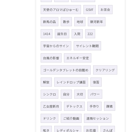
天使のアロマぱひゅーむ
GSVF
お茶会
群馬の森
散歩
地球
銀河新年
1414
誕生日
入院
222
宇宙からのサイン
サイレント期間
台風の影響
エネルギー安定
ゴールデンタブレットの目醒め
クリアリング
解放
レインドロップ講習
復習
シンクロ
自分
大切
パワー
乙女座新月
デトックス
手作り
酵素
ドリンク
ご紹介動画
遠隔セッション
呟き
レディポルシャ
お花畑
さんぽ