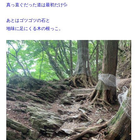
真っ直ぐだった道は最初だけ💦
あとはゴツゴツの石と
地味に足にくる木の根っこ。