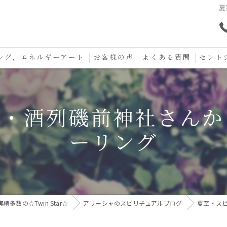
夏
ング，エネルギーアート
お客様の声
よくある質問
セント
口コミ
セント
ル・酒列磯前神社さんか
セント
ーリング
お守り
数の☆Twin Star☆
アリーシャのスピリチュアルブログ
夏至・ス