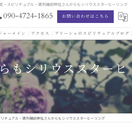
至・スピリチュアル・酒列磯前神社さんからもシリウススターヒーリング
090-4724-1865
お問い合わせはこちら
ジャーメイン
アクセス
アリーシャのスピリチュアルブログ
ジャーメイン愛の学校
らもシリウススターヒ
ジャーメインブレッシングカード
ジュエリー
ピリチュアル・酒列磯前神社さんからもシリウススターヒーリング