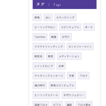
タグ
Tags
群馬
占い
カウンセリング
ヒーリングサロン
スピリチュアル
オーラ
TwinStar
開運
お守り
クラウドファンディング
セントジャーメイン
瞑想会
瞑想
メディテーション
レインドロップ
女神
チャネリングメッセージ
天使
アロマ
風の時代
群馬スピリチュアル
ヒーリングスクール
お守りジュエリー
高崎アロマ
ピアス
講座
アロマ香水