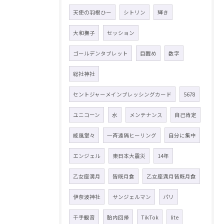
天使の羽根ひー
シトリン
輝き
大和撫子
セッション
ゴールデンタブレット
目醒め
数字
総社神社
セントジャーメインブレッシングカード
5678
ユニコーン
水
メンテナンス
自己肯定
威風堂々
一斉遠隔ヒーリング
自分に集中
エンジェル
東日本大震災
14年
乙女座満月
皆既月食
乙女座満月皆既月食
伊奈波神社
サンジェルマン
パリ
千手観音
胎内回帰
TikTok
lite