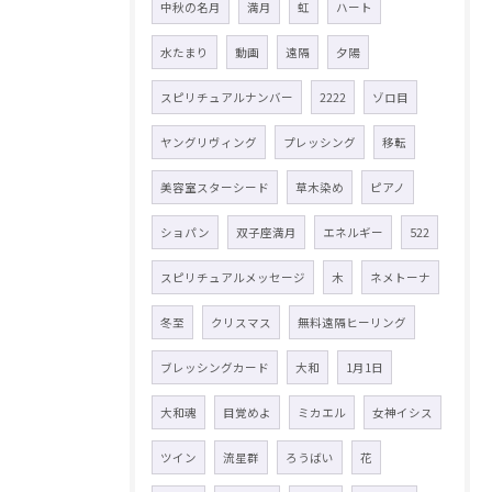
中秋の名月
満月
虹
ハート
水たまり
動画
遠隔
夕陽
スピリチュアルナンバー
2222
ゾロ目
ヤングリヴィング
プレッシング
移転
美容室スターシード
草木染め
ピアノ
ショパン
双子座満月
エネルギー
522
スピリチュアルメッセージ
木
ネメトーナ
冬至
クリスマス
無料遠隔ヒーリング
ブレッシングカード
大和
1月1日
大和魂
目覚めよ
ミカエル
女神イシス
ツイン
流星群
ろうばい
花