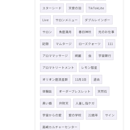
スターシード
天使の羽
TikTokLite
Live
サロンメニュー
ダブルレインボー
サロン
魚座満月
春日神社
光のお仕事
記録
マムタージ
ローズクォーツ
111
アロママッサージ
綺麗
虫
宇宙銀行
アロマトリートメント
レモン彗星
オリオン座流星群
11月1日
過去
体験談
オーダーブレスレット
天然石
黒い蜂
弁財天
人差し指ケガ
宇宙からの愛
愛の学校
22周年
サイン
高崎カルチャーセンター