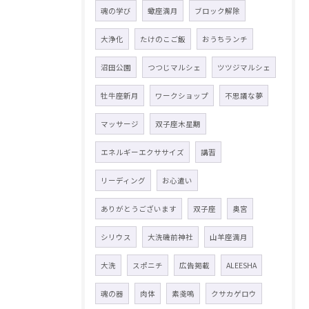
魂の学び
蠍座満月
ブロック解除
大浄化
たけのこご飯
おうちランチ
沼田公園
つつじマルシェ
ツツジマルシェ
牡牛座新月
ワークショップ
不思議な夢
マッサージ
双子座木星期
エネルギーエクササイズ
講習
リーディング
お心遣い
ありがとうございます
双子座
奥宮
シリウス
大洗磯前神社
山羊座満月
大洗
スポニチ
広告掲載
ALEESHA
魂の器
肉体
素戔嗚
クサカゲロウ