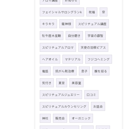
アロマ講座
お知らせ
フェイシャルサロングランk
祝福
空
キラキラ
龍神様
スピリチュアル講座
牡牛座木星期
自分磨き
宇宙の叡智
スピリチュアルアロマ
天使の羽根ピアス
ヘアオイル
マテリアル
フジコヘミング
電話
抗がん剤治療
息子
腹を括る
気付き
夏至
美容室
スピリチュアルジュエリー
口コミ
スピリチュアルカウンセリング
お話会
神社
販売会
オーガニック