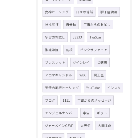
女神ヒーリング
日々の徒然
獅子座満月
神社参拝
自分軸
宇宙からのお試し
宇宙のお試し
33333
TwiStar
瀬織津姫
羽根
ピンクサファイア
ブレスレット
ツインレイ
ご感想
アロマキャンドル
WBC
冥王星
天使の羽根ヒーリング
YouTube
インスタ
ブログ
1111
宇宙からのメッセージ
エンジェルナンバー
宇宙
ギフト
ジャーメインGSVF
大天使
大国主命