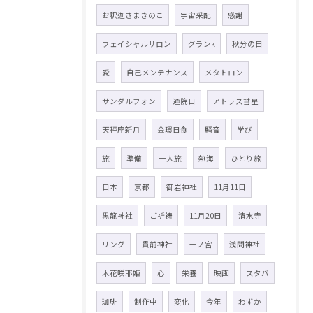
お釈迦さまきのこ
宇宙采配
感謝
フェイシャルサロン
グランk
秋分の日
愛
自己メンテナンス
メタトロン
サンダルフォン
通院日
アトラス彗星
天秤座新月
金環日食
騒音
学び
旅
準備
一人旅
熱海
ひとり旅
日本
京都
御岩神社
11月11日
黒龍神社
ご祈祷
11月20日
清水寺
リング
貫前神社
一ノ宮
浅間神社
木花咲耶姫
心
栄養
映画
スタバ
珈琲
制作中
変化
今年
わずか