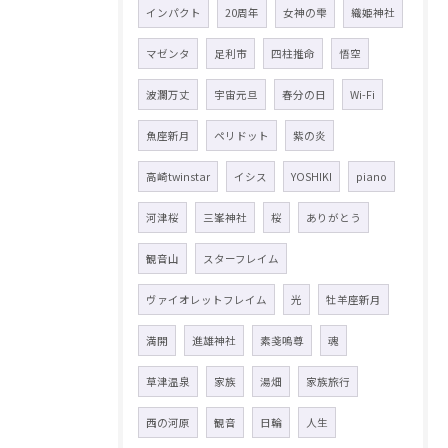
インパクト
20周年
女神の雫
織姫神社
マゼンタ
足利市
四柱推命
悟空
波瀾万丈
宇宙元旦
春分の日
Wi-Fi
魚座新月
ペリドット
紫の炎
高崎twinstar
イシス
YOSHIKI
piano
河津桜
三峯神社
桜
ありがとう
観音山
スターフレイム
ヴァイオレットフレイム
光
牡羊座新月
満開
進雄神社
素戔嗚尊
魂
草津温泉
家族
湯畑
家族旅行
西の河原
観音
日輪
人生