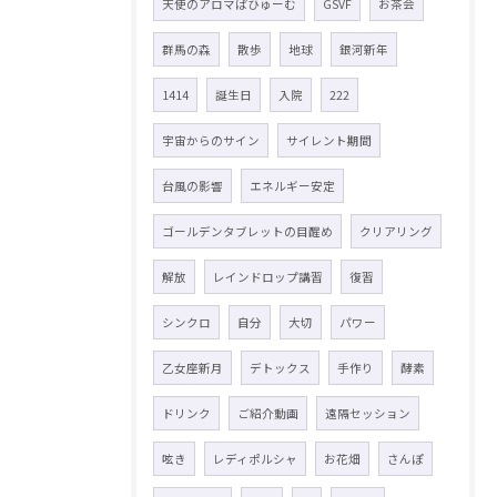
天使のアロマぱひゅーむ
GSVF
お茶会
群馬の森
散歩
地球
銀河新年
1414
誕生日
入院
222
宇宙からのサイン
サイレント期間
台風の影響
エネルギー安定
ゴールデンタブレットの目醒め
クリアリング
解放
レインドロップ講習
復習
シンクロ
自分
大切
パワー
乙女座新月
デトックス
手作り
酵素
ドリンク
ご紹介動画
遠隔セッション
呟き
レディポルシャ
お花畑
さんぽ