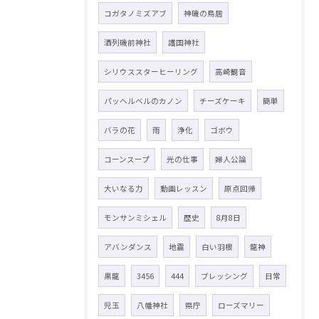
コガタノミズアブ
神磯の鳥居
酒列磯前神社
護国神社
シリウススターヒーリング
高崎観音
パッヘルベルのカノン
チーズケーキ
簡単
バラの花
雨
浄化
ゴボウ
コーンスープ
光の仕事
婦人公論
大いなる力
動画レッスン
原点回帰
モンサンミシェル
歴史
8月8日
アバンダンス
地震
白い羽根
龍神
黒龍
3456
444
ブレッシング
日常
児玉
八幡神社
県庁
ローズマリー