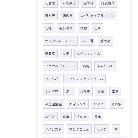
花言葉
群馬県庁
光の柱
白衣観音
自然界
魂の声
スピリチュアルサロン
伝授
魂の喜び
体験
仕事
サンタジャーメイン
22日間
魂の癖
違和感
立春
ツインフレイム
アロマヘアクリーム
蝋梅
キャンドル
ひいらぎ
スピリチュアルスクール
女神開花
烏川
お散歩
彫金
工房
月星座蟹座
お家ランチ
おやつ
高崎駅
お迎え
愛車
人の念
頭痛
アメジスト
おひつごはん
ランチ
夢