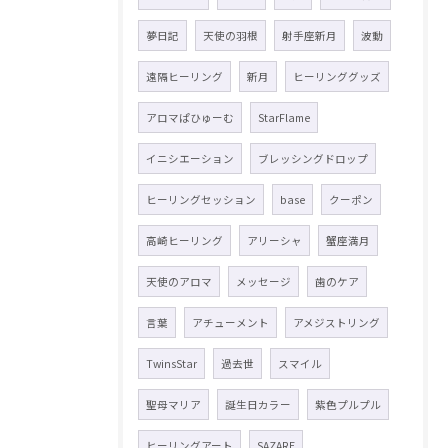
夢日記
天使の羽根
射手座新月
波動
遠隔ヒーリング
新月
ヒーリンググッズ
アロマぱひゅーむ
StarFlame
イニシエーション
ブレッシングドロップ
ヒーリングセッション
base
クーポン
高崎ヒーリング
アリーシャ
蟹座満月
天使のアロマ
メッセージ
歯のケア
言葉
アチューメント
アメジストリング
TwinsStar
過去世
スマイル
聖母マリア
誕生日カラー
紫色プルプル
ヒーリングアート
SAZARE