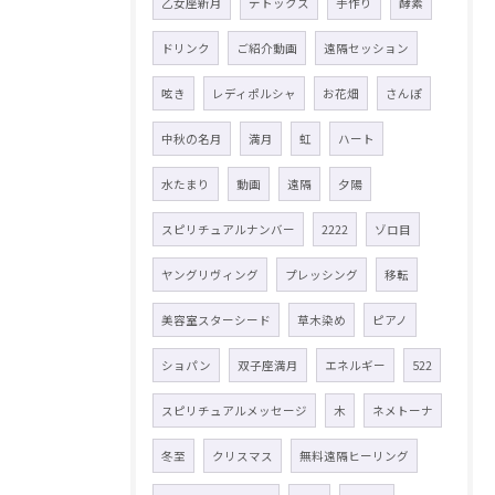
乙女座新月
デトックス
手作り
酵素
ドリンク
ご紹介動画
遠隔セッション
呟き
レディポルシャ
お花畑
さんぽ
中秋の名月
満月
虹
ハート
水たまり
動画
遠隔
夕陽
スピリチュアルナンバー
2222
ゾロ目
ヤングリヴィング
プレッシング
移転
美容室スターシード
草木染め
ピアノ
ショパン
双子座満月
エネルギー
522
スピリチュアルメッセージ
木
ネメトーナ
冬至
クリスマス
無料遠隔ヒーリング