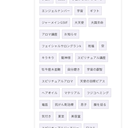
エンジェルナンバー
宇宙
ギフト
ジャーメインGSVF
大天使
大国主命
アロマ講座
お知らせ
フェイシャルサロングランk
祝福
空
キラキラ
龍神様
スピリチュアル講座
牡牛座木星期
自分磨き
宇宙の叡智
スピリチュアルアロマ
天使の羽根ピアス
ヘアオイル
マテリアル
フジコヘミング
電話
抗がん剤治療
息子
腹を括る
気付き
夏至
美容室
スピリチュアルジュエリー
口コミ