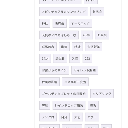
スピリチュアルカウンセリング
お話会
神社
販売会
オーガニック
天使のアロマぱひゅーむ
GSVF
お茶会
群馬の森
散歩
地球
銀河新年
1414
誕生日
入院
222
宇宙からのサイン
サイレント期間
台風の影響
エネルギー安定
ゴールデンタブレットの目醒め
クリアリング
解放
レインドロップ講習
復習
シンクロ
自分
大切
パワー