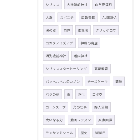
シリウス
大洗磯前神社
山羊座満月
大洗
スポニチ
広告掲載
ALEESHA
魂の器
肉体
素戔嗚
クサカゲロウ
コガタノミズアブ
神磯の鳥居
酒列磯前神社
護国神社
シリウススターヒーリング
高崎観音
パッヘルベルのカノン
チーズケーキ
簡単
バラの花
雨
浄化
ゴボウ
コーンスープ
光の仕事
婦人公論
大いなる力
動画レッスン
原点回帰
モンサンミシェル
歴史
8月8日