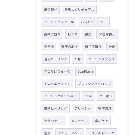
風の時代
群馬スピリチュアル
ヒーリングスクール
お守りジュエリー
高崎アロマ
ピアス
講座
アロマ香水
夢日記
天使の羽根
射手座新月
波動
遠隔ヒーリング
新月
ヒーリンググッズ
アロマぱひゅーむ
StarFlame
イニシエーション
ブレッシングドロップ
ヒーリングセッション
base
クーポン
高崎ヒーリング
アリーシャ
蟹座満月
天使のアロマ
メッセージ
歯のケア
言葉
アチューメント
アメジストリング