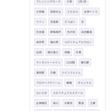
ブレッシングカード
大和
1月1日
大和魂
目覚めよ
ミカエル
女神イシス
ツイン
流星群
ろうばい
花
花言葉
群馬県庁
光の柱
白衣観音
自然界
魂の声
スピリチュアルサロン
伝授
魂の喜び
体験
仕事
サンタジャーメイン
22日間
魂の癖
違和感
立春
ツインフレイム
アロマヘアクリーム
蝋梅
キャンドル
ひいらぎ
スピリチュアルスクール
女神開花
烏川
お散歩
彫金
工房