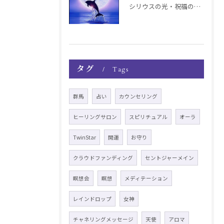
シリウスの光・祝福の波動チャージ遠隔お知らせ〜銀河新年〜
タグ
Tags
群馬
占い
カウンセリング
ヒーリングサロン
スピリチュアル
オーラ
TwinStar
開運
お守り
クラウドファンディング
セントジャーメイン
瞑想会
瞑想
メディテーション
レインドロップ
女神
チャネリングメッセージ
天使
アロマ