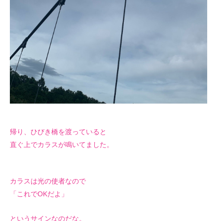
帰り、ひびき橋を渡っていると
直ぐ上でカラスが鳴いてました。
カラスは光の使者なので
「これでOKだよ」
というサインなのだな。