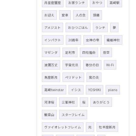
月星座蟹座
お家ランチ
おやつ
高崎駅
お迎え
愛車
人の念
頭痛
アメジスト
おひつごはん
ランチ
夢
インパクト
20周年
女神の雫
織姫神社
マゼンタ
足利市
四柱推命
悟空
波瀾万丈
宇宙元旦
春分の日
Wi-Fi
魚座新月
ペリドット
紫の炎
高崎twinstar
イシス
YOSHIKI
piano
河津桜
三峯神社
桜
ありがとう
観音山
スターフレイム
ヴァイオレットフレイム
光
牡羊座新月