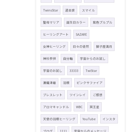
TwinsStar
過去世
スマイル
聖母マリア
誕生日カラー
紫色プルプル
ヒーリングアート
SAZARE
女神ヒーリング
日々の徒然
獅子座満月
神社参拝
自分軸
宇宙からのお試し
宇宙のお試し
33333
TwiStar
瀬織津姫
羽根
ピンクサファイア
ブレスレット
ツインレイ
ご感想
アロマキャンドル
WBC
冥王星
天使の羽根ヒーリング
YouTube
インスタ
ブログ
1111
宇宙からのメッセージ