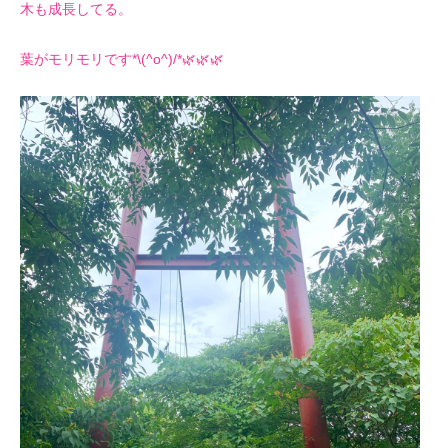
木も成長してる。
葉がモリモリです*\(^o^)/*🌿🌿🌿