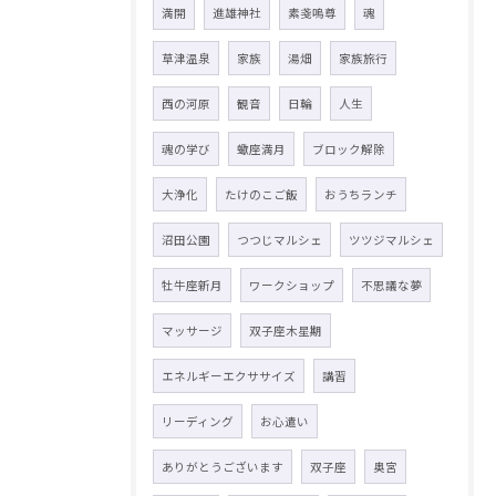
満開
進雄神社
素戔嗚尊
魂
草津温泉
家族
湯畑
家族旅行
西の河原
観音
日輪
人生
魂の学び
蠍座満月
ブロック解除
大浄化
たけのこご飯
おうちランチ
沼田公園
つつじマルシェ
ツツジマルシェ
牡牛座新月
ワークショップ
不思議な夢
マッサージ
双子座木星期
エネルギーエクササイズ
講習
リーディング
お心遣い
ありがとうございます
双子座
奥宮