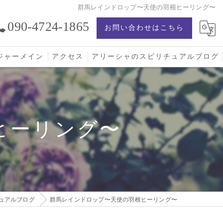
群馬レインドロップ〜天使の羽根ヒーリング〜
090-4724-1865
お問い合わせはこちら
ジャーメイン
アクセス
アリーシャのスピリチュアルブログ
ジャーメイン愛の学校
ジャーメインブレッシングカード
ヒーリング〜
ジュエリー
ュアルブログ
群馬レインドロップ〜天使の羽根ヒーリング〜