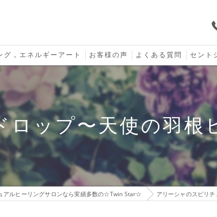
ング，エネルギーアート
お客様の声
よくある質問
セント
口コミ
セント
セント
ドロップ〜天使の羽根
お守り
アルヒーリングサロンなら実績多数の☆Twin Star☆
アリーシャのスピリチ