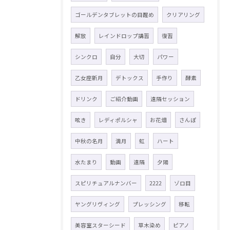
ゴールデンタブレットの目醒め
クリアリング
解放
レインドロップ講習
復習
シンクロ
自分
大切
パワー
乙女座新月
デトックス
手作り
酵素
ドリンク
ご紹介動画
遠隔セッション
呟き
レディポルシャ
お花畑
さんぽ
中秋の名月
満月
虹
ハート
水たまり
動画
遠隔
夕陽
スピリチュアルナンバー
2222
ゾロ目
ヤングリヴィング
プレッシング
移転
美容室スターシード
草木染め
ピアノ