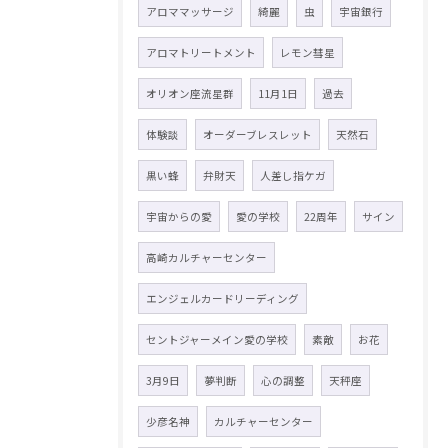
アロママッサージ
綺麗
虫
宇宙銀行
アロマトリートメント
レモン彗星
オリオン座流星群
11月1日
過去
体験談
オーダーブレスレット
天然石
黒い蜂
弁財天
人差し指ケガ
宇宙からの愛
愛の学校
22周年
サイン
高崎カルチャーセンター
エンジェルカードリーディング
セントジャーメイン愛の学校
素敵
お花
3月9日
夢判断
心の調整
天秤座
少彦名神
カルチャーセンター