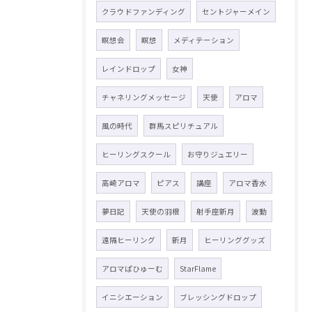
クラウドファンディング
セントジャーメイン
瞑想会
瞑想
メディテーション
レインドロップ
女神
チャネリングメッセージ
天使
アロマ
風の時代
群馬スピリチュアル
ヒーリングスクール
お守りジュエリー
高崎アロマ
ピアス
講座
アロマ香水
夢日記
天使の羽根
射手座新月
波動
遠隔ヒーリング
新月
ヒーリンググッズ
アロマぱひゅーむ
StarFlame
イニシエーション
ブレッシングドロップ