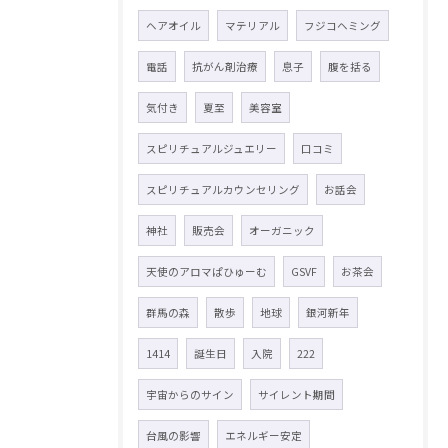
ヘアオイル
マテリアル
フジコヘミング
電話
抗がん剤治療
息子
腹を括る
気付き
夏至
美容室
スピリチュアルジュエリー
口コミ
スピリチュアルカウンセリング
お話会
神社
販売会
オーガニック
天使のアロマぱひゅーむ
GSVF
お茶会
群馬の森
散歩
地球
銀河新年
1414
誕生日
入院
222
宇宙からのサイン
サイレント期間
台風の影響
エネルギー安定