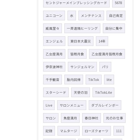
セントジャーメインブレッシングカード
5678
ユニコーン
水
メンテナンス
自己肯定
威風堂々
一斉遠隔ヒーリング
自分に集中
エンジェル
東日本大震災
14年
乙女座満月
皆既月食
乙女座満月皆既月食
伊奈波神社
サンジェルマン
パリ
千手観音
胎内回帰
TikTok
lite
スターシード
天使の羽
TikTokLite
Live
サロンメニュー
ダブルレインボー
サロン
魚座満月
春日神社
光のお仕事
記録
マムタージ
ローズクォーツ
111