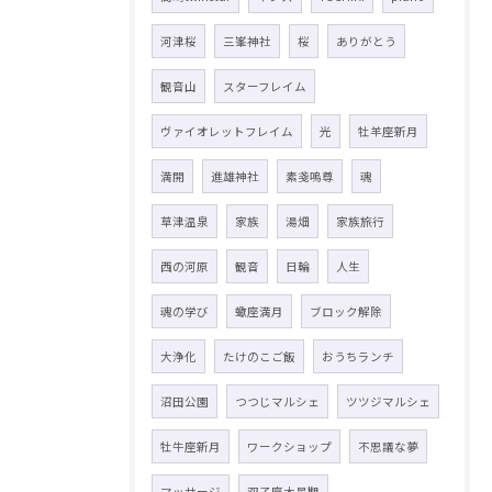
河津桜
三峯神社
桜
ありがとう
観音山
スターフレイム
ヴァイオレットフレイム
光
牡羊座新月
満開
進雄神社
素戔嗚尊
魂
草津温泉
家族
湯畑
家族旅行
西の河原
観音
日輪
人生
魂の学び
蠍座満月
ブロック解除
大浄化
たけのこご飯
おうちランチ
沼田公園
つつじマルシェ
ツツジマルシェ
牡牛座新月
ワークショップ
不思議な夢
マッサージ
双子座木星期