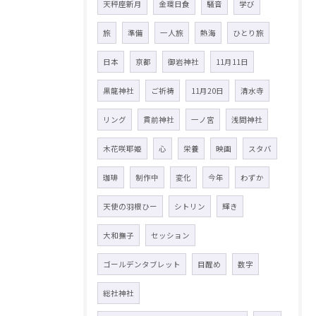
天秤座新月
金環日食
騒音
学び
旅
準備
一人旅
熱海
ひとり旅
日本
京都
御岩神社
11月11日
黒龍神社
ご祈祷
11月20日
清水寺
リング
貫前神社
一ノ宮
浅間神社
木花咲耶姫
心
栄養
映画
スタバ
珈琲
制作中
変化
今年
わずか
天使の羽根ひー
シトリン
輝き
大和撫子
セッション
ゴールデンタブレット
目醒め
数字
総社神社