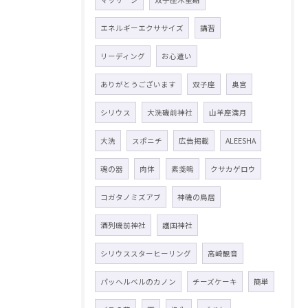
エネルギーエクササイズ
講習
リーディング
お心遣い
ありがとうございます
双子座
奥宮
シリウス
大洗磯前神社
山羊座満月
大洗
スポニチ
広告掲載
ALEESHA
魂の器
肉体
素戔嗚
クサカゲロウ
コガタノミズアブ
神磯の鳥居
酒列磯前神社
護国神社
シリウススターヒーリング
高崎観音
パッヘルベルのカノン
チーズケーキ
簡単