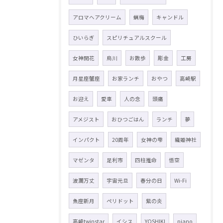
アロマヘアクリーム
蝋梅
キャンドル
ひいらぎ
スピリチュアルスクール
女神開花
烏川
お散歩
彫金
工房
月星座蟹座
お家ランチ
おやつ
高崎駅
お迎え
愛車
人の念
頭痛
アメジスト
おひつごはん
ランチ
夢
インパクト
20周年
女神の雫
織姫神社
マゼンタ
足利市
四柱推命
悟空
波瀾万丈
宇宙元旦
春分の日
Wi-Fi
魚座新月
ペリドット
紫の炎
高崎twinstar
イシス
YOSHIKI
piano