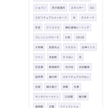
ショパン
双子座満月
エネルギー
522
スピリチュアルメッセージ
木
ネメトーナ
冬至
クリスマス
無料遠隔ヒーリング
ブレッシングカード
大和
1月1日
大和魂
目覚めよ
ミカエル
女神イシス
ツイン
流星群
ろうばい
花
花言葉
群馬県庁
光の柱
白衣観音
自然界
魂の声
スピリチュアルサロン
伝授
魂の喜び
体験
仕事
サンタジャーメイン
22日間
魂の癖
違和感
立春
ツインフレイム