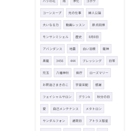
バラの花
雨
浄化
ゴボウ
コーンスープ
光の仕事
婦人公論
大いなる力
動画レッスン
原点回帰
モンサンミシェル
歴史
8月8日
アバンダンス
地震
白い羽根
龍神
黒龍
3456
444
ブレッシング
日常
児玉
八幡神社
県庁
ローズマリー
お釈迦さまきのこ
宇宙采配
感謝
フェイシャルサロン
グランk
秋分の日
愛
自己メンテナンス
メタトロン
サンダルフォン
通院日
アトラス彗星