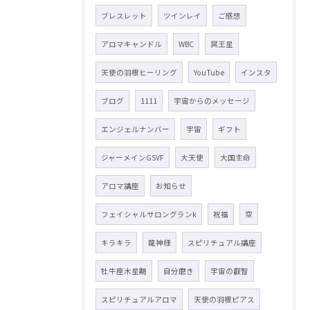
ブレスレット
ツインレイ
ご感想
アロマキャンドル
WBC
冥王星
天使の羽根ヒーリング
YouTube
インスタ
ブログ
1111
宇宙からのメッセージ
エンジェルナンバー
宇宙
ギフト
ジャーメインGSVF
大天使
大国主命
アロマ講座
お知らせ
フェイシャルサロングランk
祝福
空
キラキラ
龍神様
スピリチュアル講座
牡牛座木星期
自分磨き
宇宙の叡智
スピリチュアルアロマ
天使の羽根ピアス