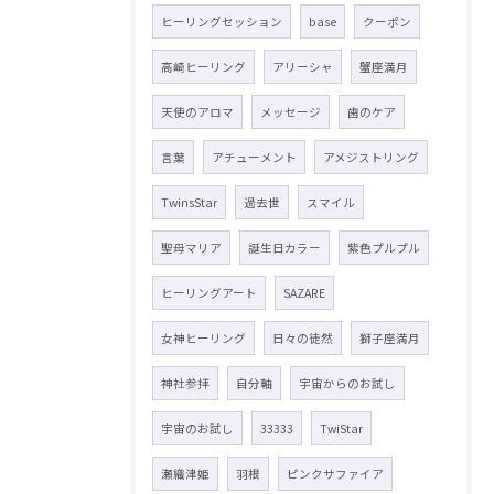
ヒーリングセッション
base
クーポン
高崎ヒーリング
アリーシャ
蟹座満月
天使のアロマ
メッセージ
歯のケア
言葉
アチューメント
アメジストリング
TwinsStar
過去世
スマイル
聖母マリア
誕生日カラー
紫色プルプル
ヒーリングアート
SAZARE
女神ヒーリング
日々の徒然
獅子座満月
神社参拝
自分軸
宇宙からのお試し
宇宙のお試し
33333
TwiStar
瀬織津姫
羽根
ピンクサファイア