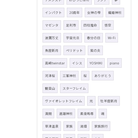
インパクト
20周年
女神の雫
織姫神社
マゼンタ
足利市
四柱推命
悟空
波瀾万丈
宇宙元旦
春分の日
Wi-Fi
魚座新月
ペリドット
紫の炎
高崎twinstar
イシス
YOSHIKI
piano
河津桜
三峯神社
桜
ありがとう
観音山
スターフレイム
ヴァイオレットフレイム
光
牡羊座新月
満開
進雄神社
素戔嗚尊
魂
草津温泉
家族
湯畑
家族旅行