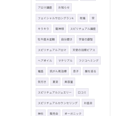
アロマ講座
お知らせ
フェイシャルサロングランk
祝福
空
キラキラ
龍神様
スピリチュアル講座
牡牛座木星期
自分磨き
宇宙の叡智
スピリチュアルアロマ
天使の羽根ピアス
ヘアオイル
マテリアル
フジコヘミング
電話
抗がん剤治療
息子
腹を括る
気付き
夏至
美容室
スピリチュアルジュエリー
口コミ
スピリチュアルカウンセリング
お話会
神社
販売会
オーガニック