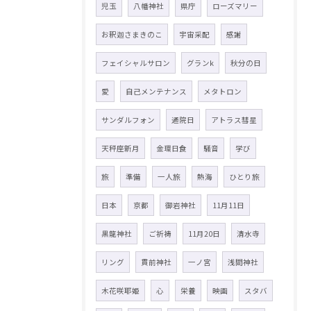
児玉
八幡神社
県庁
ローズマリー
お釈迦さまきのこ
宇宙采配
感謝
フェイシャルサロン
グランk
秋分の日
愛
自己メンテナンス
メタトロン
サンダルフォン
通院日
アトラス彗星
天秤座新月
金環日食
騒音
学び
旅
準備
一人旅
熱海
ひとり旅
日本
京都
御岩神社
11月11日
黒龍神社
ご祈祷
11月20日
清水寺
リング
貫前神社
一ノ宮
浅間神社
木花咲耶姫
心
栄養
映画
スタバ