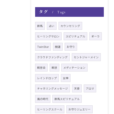
タグ
Tags
群馬
占い
カウンセリング
ヒーリングサロン
スピリチュアル
オーラ
TwinStar
開運
お守り
クラウドファンディング
セントジャーメイン
瞑想会
瞑想
メディテーション
レインドロップ
女神
チャネリングメッセージ
天使
アロマ
風の時代
群馬スピリチュアル
ヒーリングスクール
お守りジュエリー