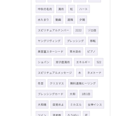
中秋の名月
満月
虹
ハート
水たまり
動画
遠隔
夕陽
スピリチュアルナンバー
2222
ゾロ目
ヤングリヴィング
プレッシング
移転
美容室スターシード
草木染め
ピアノ
ショパン
双子座満月
エネルギー
522
スピリチュアルメッセージ
木
ネメトーナ
冬至
クリスマス
無料遠隔ヒーリング
ブレッシングカード
大和
1月1日
大和魂
目覚めよ
ミカエル
女神イシス
ツイン
流星群
ろうばい
花