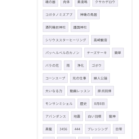
魂の器
肉体
素戔嗚
クサカゲロウ
コガタノミズアブ
神磯の鳥居
酒列磯前神社
護国神社
シリウススターヒーリング
高崎観音
パッヘルベルのカノン
チーズケーキ
簡単
バラの花
雨
浄化
ゴボウ
コーンスープ
光の仕事
婦人公論
大いなる力
動画レッスン
原点回帰
モンサンミシェル
歴史
8月8日
アバンダンス
地震
白い羽根
龍神
黒龍
3456
444
ブレッシング
日常