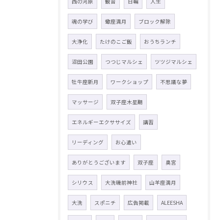
西の河原
観音
日輪
人生
魂の学び
蠍座満月
ブロック解除
大浄化
たけのこご飯
おうちランチ
沼田公園
つつじマルシェ
ツツジマルシェ
牡牛座新月
ワークショップ
不思議な夢
マッサージ
双子座木星期
エネルギーエクササイズ
講習
リーディング
お心遣い
ありがとうございます
双子座
奥宮
シリウス
大洗磯前神社
山羊座満月
大洗
スポニチ
広告掲載
ALEESHA