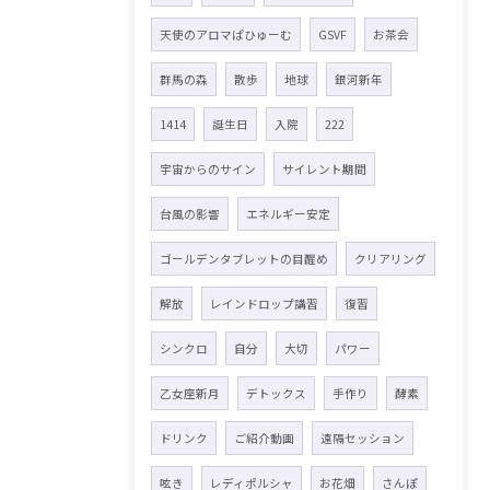
天使のアロマぱひゅーむ
GSVF
お茶会
群馬の森
散歩
地球
銀河新年
1414
誕生日
入院
222
宇宙からのサイン
サイレント期間
台風の影響
エネルギー安定
ゴールデンタブレットの目醒め
クリアリング
解放
レインドロップ講習
復習
シンクロ
自分
大切
パワー
乙女座新月
デトックス
手作り
酵素
ドリンク
ご紹介動画
遠隔セッション
呟き
レディポルシャ
お花畑
さんぽ