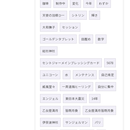
珈琲
制作中
変化
今年
わずか
天使の羽根ひー
シトリン
輝き
大和撫子
セッション
ゴールデンタブレット
目醒め
数字
総社神社
セントジャーメインブレッシングカード
5678
ユニコーン
水
メンテナンス
自己肯定
威風堂々
一斉遠隔ヒーリング
自分に集中
エンジェル
東日本大震災
14年
乙女座満月
皆既月食
乙女座満月皆既月食
伊奈波神社
サンジェルマン
パリ