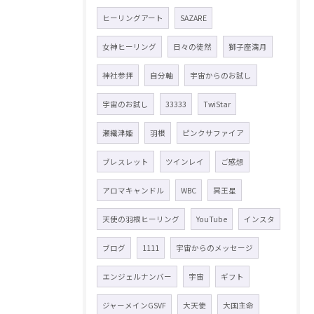
ヒーリングアート
SAZARE
女神ヒーリング
日々の徒然
獅子座満月
神社参拝
自分軸
宇宙からのお試し
宇宙のお試し
33333
TwiStar
瀬織津姫
羽根
ピンクサファイア
ブレスレット
ツインレイ
ご感想
アロマキャンドル
WBC
冥王星
天使の羽根ヒーリング
YouTube
インスタ
ブログ
1111
宇宙からのメッセージ
エンジェルナンバー
宇宙
ギフト
ジャーメインGSVF
大天使
大国主命