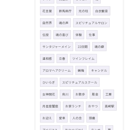
花言葉
群馬県庁
光の柱
白衣観音
自然界
魂の声
スピリチュアルサロン
伝授
魂の喜び
体験
仕事
サンタジャーメイン
22日間
魂の癖
違和感
立春
ツインフレイム
アロマヘアクリーム
蝋梅
キャンドル
ひいらぎ
スピリチュアルスクール
女神開花
烏川
お散歩
彫金
工房
月星座蟹座
お家ランチ
おやつ
高崎駅
お迎え
愛車
人の念
頭痛
アメジスト
おひつごはん
ランチ
夢