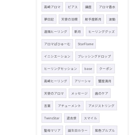
高崎アロマ
ピアス
講座
アロマ香水
夢日記
天使の羽根
射手座新月
波動
遠隔ヒーリング
新月
ヒーリンググッズ
アロマぱひゅーむ
StarFlame
イニシエーション
ブレッシングドロップ
ヒーリングセッション
base
クーポン
高崎ヒーリング
アリーシャ
蟹座満月
天使のアロマ
メッセージ
歯のケア
言葉
アチューメント
アメジストリング
TwinsStar
過去世
スマイル
聖母マリア
誕生日カラー
紫色プルプル