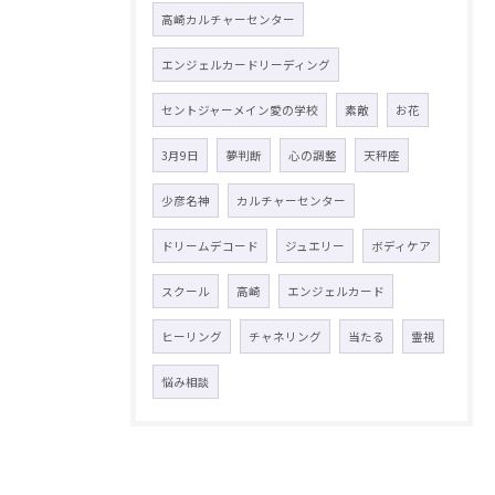
高崎カルチャーセンター
エンジェルカードリーディング
セントジャーメイン愛の学校
素敵
お花
3月9日
夢判断
心の調整
天秤座
少彦名神
カルチャーセンター
ドリームデコード
ジュエリー
ボディケア
スクール
高崎
エンジェルカード
ヒーリング
チャネリング
当たる
霊視
悩み相談