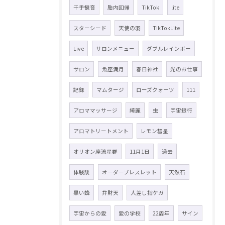
千手観音
胎内回帰
TikTok
lite
スターシード
天使の羽
TikTokLite
Live
サロンメニュー
ダブルレインボー
サロン
魚座満月
春日神社
光のお仕事
記録
マムタージ
ローズクォーツ
111
アロママッサージ
綺麗
虫
宇宙銀行
アロマトリートメント
レモン彗星
オリオン座流星群
11月1日
過去
体験談
オーダーブレスレット
天然石
黒い蜂
弁財天
人差し指ケガ
宇宙からの愛
愛の学校
22周年
サイン