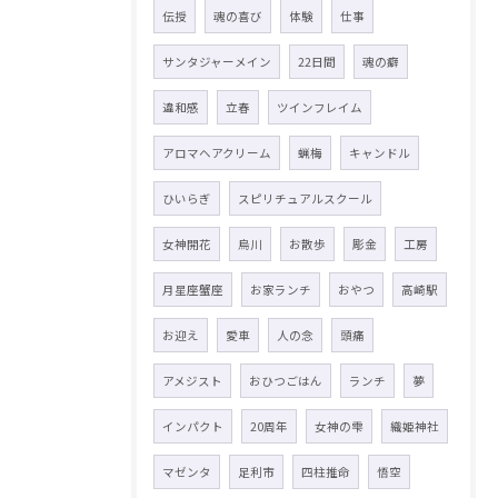
伝授
魂の喜び
体験
仕事
サンタジャーメイン
22日間
魂の癖
違和感
立春
ツインフレイム
アロマヘアクリーム
蝋梅
キャンドル
ひいらぎ
スピリチュアルスクール
女神開花
烏川
お散歩
彫金
工房
月星座蟹座
お家ランチ
おやつ
高崎駅
お迎え
愛車
人の念
頭痛
アメジスト
おひつごはん
ランチ
夢
インパクト
20周年
女神の雫
織姫神社
マゼンタ
足利市
四柱推命
悟空