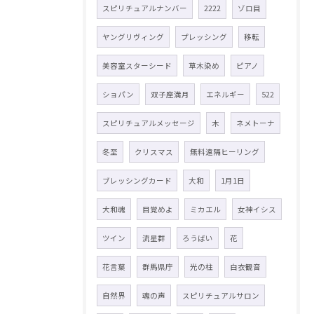
スピリチュアルナンバー
2222
ゾロ目
ヤングリヴィング
プレッシング
移転
美容室スターシード
草木染め
ピアノ
ショパン
双子座満月
エネルギー
522
スピリチュアルメッセージ
木
ネメトーナ
冬至
クリスマス
無料遠隔ヒーリング
ブレッシングカード
大和
1月1日
大和魂
目覚めよ
ミカエル
女神イシス
ツイン
流星群
ろうばい
花
花言葉
群馬県庁
光の柱
白衣観音
自然界
魂の声
スピリチュアルサロン