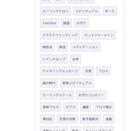
ヒーリングサロン
スピリチュアル
オーラ
TwinStar
開運
お守り
クラウドファンディング
セントジャーメイン
瞑想会
瞑想
メディテーション
レインドロップ
女神
チャネリングメッセージ
天使
アロマ
風の時代
群馬スピリチュアル
ヒーリングスクール
お守りジュエリー
高崎アロマ
ピアス
講座
アロマ香水
夢日記
天使の羽根
射手座新月
波動
遠隔ヒーリング
新月
ヒーリンググッズ