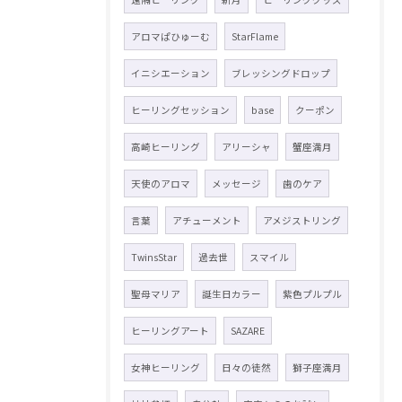
アロマぱひゅーむ
StarFlame
イニシエーション
ブレッシングドロップ
ヒーリングセッション
base
クーポン
高崎ヒーリング
アリーシャ
蟹座満月
天使のアロマ
メッセージ
歯のケア
言葉
アチューメント
アメジストリング
TwinsStar
過去世
スマイル
聖母マリア
誕生日カラー
紫色プルプル
ヒーリングアート
SAZARE
女神ヒーリング
日々の徒然
獅子座満月