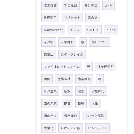
波瀾万丈
宇宙元旦
春分の日
Wi-Fi
魚座新月
ペリドット
紫の炎
高崎twinstar
イシス
YOSHIKI
piano
河津桜
三峯神社
桜
ありがとう
観音山
スターフレイム
ヴァイオレットフレイム
光
牡羊座新月
満開
進雄神社
素戔嗚尊
魂
草津温泉
家族
湯畑
家族旅行
西の河原
観音
日輪
人生
魂の学び
蠍座満月
ブロック解除
大浄化
たけのこご飯
おうちランチ