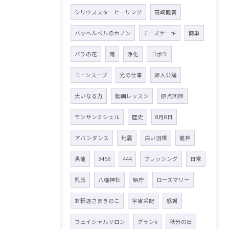
シリウススターヒーリング
高崎観音
パッヘルベルのカノン
チーズケーキ
簡単
バラの花
雨
浄化
ゴボウ
コーンスープ
光の仕事
婦人公論
大いなる力
動画レッスン
原点回帰
モンサンミシェル
歴史
8月8日
アバンダンス
地震
白い羽根
龍神
黒龍
3456
444
ブレッシング
日常
児玉
八幡神社
県庁
ローズマリー
お釈迦さまきのこ
宇宙采配
感謝
フェイシャルサロン
グランk
秋分の日