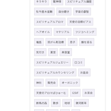
キラキラ
龍神様
スピリチュアル講座
牡牛座木星期
自分磨き
宇宙の叡智
スピリチュアルアロマ
天使の羽根ピアス
ヘアオイル
マテリアル
フジコヘミング
電話
抗がん剤治療
息子
腹を括る
気付き
夏至
美容室
スピリチュアルジュエリー
口コミ
スピリチュアルカウンセリング
お話会
神社
販売会
オーガニック
天使のアロマぱひゅーむ
GSVF
お茶会
群馬の森
散歩
地球
銀河新年