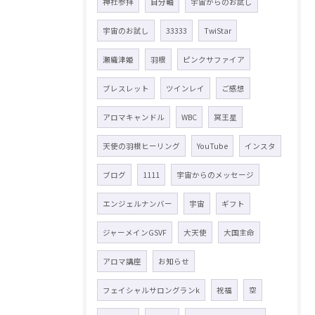
神社参拝
自分軸
宇宙からのお試し
宇宙のお試し
33333
TwiStar
瀬織津姫
羽根
ピンクサファイア
ブレスレット
ツインレイ
ご感想
アロマキャンドル
WBC
冥王星
天使の羽根ヒーリング
YouTube
インスタ
ブログ
1111
宇宙からのメッセージ
エンジェルナンバー
宇宙
ギフト
ジャーメインGSVF
大天使
大国主命
アロマ講座
お知らせ
フェイシャルサロングランk
祝福
空