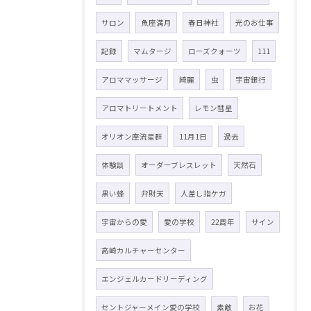
サロン
魚座満月
春日神社
光のお仕事
記録
マムタージ
ローズクォーツ
111
アロママッサージ
綺麗
虫
宇宙銀行
アロマトリートメント
レモン彗星
オリオン座流星群
11月1日
過去
体験談
オーダーブレスレット
天然石
黒い蜂
弁財天
人差し指ケガ
宇宙からの愛
愛の学校
22周年
サイン
高崎カルチャーセンター
エンジェルカードリーディング
セントジャーメイン愛の学校
素敵
お花