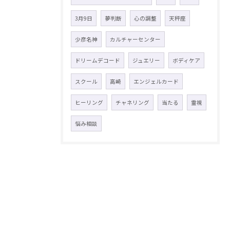
3月9日
夢判断
心の調整
天秤座
少彦名神
カルチャーセンター
ドリームデコード
ジュエリー
ボディケア
スクール
高崎
エンジェルカード
ヒーリング
チャネリング
当たる
霊視
悩み相談