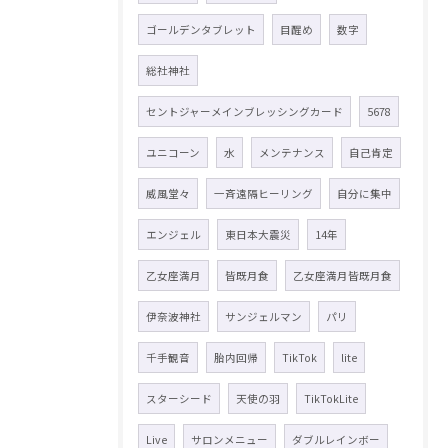
ゴールデンタブレット
目醒め
数字
総社神社
セントジャーメインブレッシングカード
5678
ユニコーン
水
メンテナンス
自己肯定
威風堂々
一斉遠隔ヒーリング
自分に集中
エンジェル
東日本大震災
14年
乙女座満月
皆既月食
乙女座満月皆既月食
伊奈波神社
サンジェルマン
パリ
千手観音
胎内回帰
TikTok
lite
スターシード
天使の羽
TikTokLite
Live
サロンメニュー
ダブルレインボー