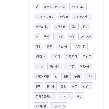
愛
自己メンテナンス
メタトロン
サンダルフォン
通院日
アトラス彗星
天秤座新月
金環日食
騒音
学び
旅
準備
一人旅
熱海
ひとり旅
日本
京都
御岩神社
11月11日
黒龍神社
ご祈祷
11月20日
清水寺
リング
貫前神社
一ノ宮
浅間神社
木花咲耶姫
心
栄養
映画
スタバ
珈琲
制作中
変化
今年
わずか
天使の羽根ひー
シトリン
輝き
大和撫子
セッション