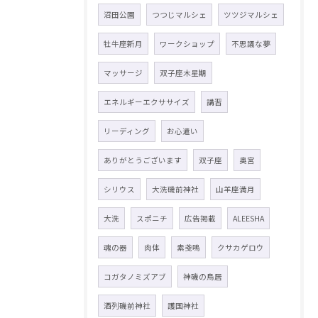
沼田公園
つつじマルシェ
ツツジマルシェ
牡牛座新月
ワークショップ
不思議な夢
マッサージ
双子座木星期
エネルギーエクササイズ
講習
リーディング
お心遣い
ありがとうございます
双子座
奥宮
シリウス
大洗磯前神社
山羊座満月
大洗
スポニチ
広告掲載
ALEESHA
魂の器
肉体
素戔嗚
クサカゲロウ
コガタノミズアブ
神磯の鳥居
酒列磯前神社
護国神社