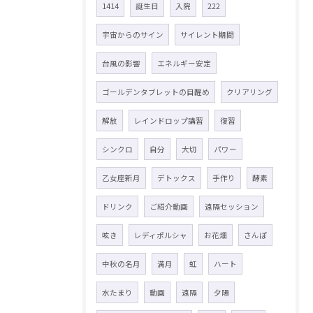
1414
誕生日
入院
222
宇宙からのサイン
サイレント期間
台風の影響
エネルギー安定
ゴールデンタブレットの目醒め
クリアリング
解放
レインドロップ講習
復習
シンクロ
自分
大切
パワー
乙女座新月
デトックス
手作り
酵素
ドリンク
ご紹介動画
遠隔セッション
呟き
レディポルシャ
お花畑
さんぽ
中秋の名月
満月
虹
ハート
水たまり
動画
遠隔
夕陽