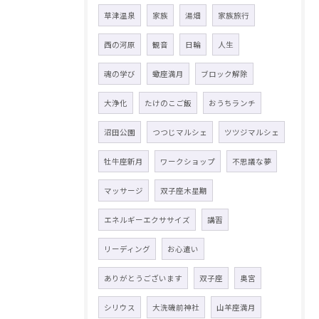
草津温泉
家族
湯畑
家族旅行
西の河原
観音
日輪
人生
魂の学び
蠍座満月
ブロック解除
大浄化
たけのこご飯
おうちランチ
沼田公園
つつじマルシェ
ツツジマルシェ
牡牛座新月
ワークショップ
不思議な夢
マッサージ
双子座木星期
エネルギーエクササイズ
講習
リーディング
お心遣い
ありがとうございます
双子座
奥宮
シリウス
大洗磯前神社
山羊座満月