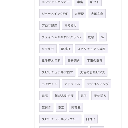
エンジェルナンバー
宇宙
ギフト
ジャーメインGSVF
大天使
大国主命
アロマ講座
お知らせ
フェイシャルサロングランk
祝福
空
キラキラ
龍神様
スピリチュアル講座
牡牛座木星期
自分磨き
宇宙の叡智
スピリチュアルアロマ
天使の羽根ピアス
ヘアオイル
マテリアル
フジコヘミング
電話
抗がん剤治療
息子
腹を括る
気付き
夏至
美容室
スピリチュアルジュエリー
口コミ