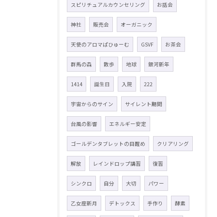
スピリチュアルカウンセリング
お話会
神社
販売会
オーガニック
天使のアロマぱひゅーむ
GSVF
お茶会
群馬の森
散歩
地球
銀河新年
1414
誕生日
入院
222
宇宙からのサイン
サイレント期間
台風の影響
エネルギー安定
ゴールデンタブレットの目醒め
クリアリング
解放
レインドロップ講習
復習
シンクロ
自分
大切
パワー
乙女座新月
デトックス
手作り
酵素