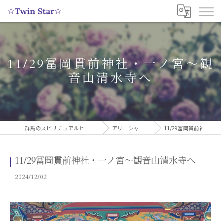
11/29冨岡貫前神社・一ノ宮〜観
音山清水寺へ
群馬のスピリチュアルヒーリングサロンなら実績多数の☆Twin Star☆
アリーシャのスピリチュアルブログ
11/29冨岡貫前神社・一ノ宮〜観音山清水寺へ
11/29冨岡貫前神社・一ノ宮〜観音山清水寺へ
2024/12/02