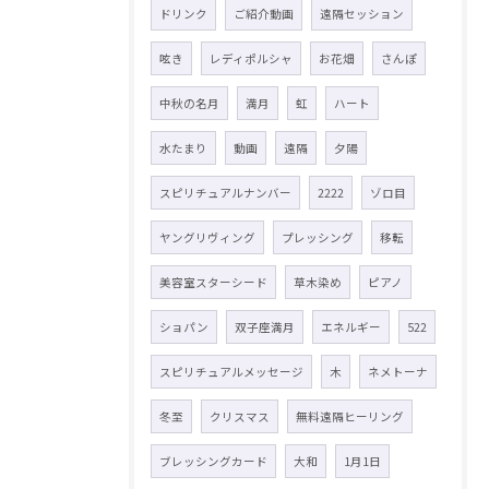
ドリンク
ご紹介動画
遠隔セッション
呟き
レディポルシャ
お花畑
さんぽ
中秋の名月
満月
虹
ハート
水たまり
動画
遠隔
夕陽
スピリチュアルナンバー
2222
ゾロ目
ヤングリヴィング
プレッシング
移転
美容室スターシード
草木染め
ピアノ
ショパン
双子座満月
エネルギー
522
スピリチュアルメッセージ
木
ネメトーナ
冬至
クリスマス
無料遠隔ヒーリング
ブレッシングカード
大和
1月1日