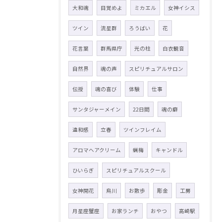
大和魂
目覚めよ
ミカエル
女神イシス
ツイン
流星群
ろうばい
花
花言葉
群馬県庁
光の柱
白衣観音
自然界
魂の声
スピリチュアルサロン
伝授
魂の喜び
体験
仕事
サンタジャーメイン
22日間
魂の癖
違和感
立春
ツインフレイム
アロマヘアクリーム
蝋梅
キャンドル
ひいらぎ
スピリチュアルスクール
女神開花
烏川
お散歩
彫金
工房
月星座蟹座
お家ランチ
おやつ
高崎駅