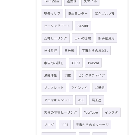
TwinsStar
過去世
スマイル
聖母マリア
誕生日カラー
紫色プルプル
ヒーリングアート
SAZARE
女神ヒーリング
日々の徒然
獅子座満月
神社参拝
自分軸
宇宙からのお試し
宇宙のお試し
33333
TwiStar
瀬織津姫
羽根
ピンクサファイア
ブレスレット
ツインレイ
ご感想
アロマキャンドル
WBC
冥王星
天使の羽根ヒーリング
YouTube
インスタ
ブログ
1111
宇宙からのメッセージ