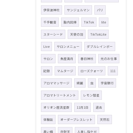
伊奈波神社
サンジェルマン
パリ
千手観音
胎内回帰
TikTok
lite
スターシード
天使の羽
TikTokLite
Live
サロンメニュー
ダブルレインボー
サロン
魚座満月
春日神社
光のお仕事
記録
マムタージ
ローズクォーツ
111
アロママッサージ
綺麗
虫
宇宙銀行
アロマトリートメント
レモン彗星
オリオン座流星群
11月1日
過去
体験談
オーダーブレスレット
天然石
黒い蜂
弁財天
人差し指ケガ