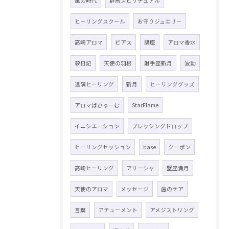
風の時代
群馬スピリチュアル
ヒーリングスクール
お守りジュエリー
高崎アロマ
ピアス
講座
アロマ香水
夢日記
天使の羽根
射手座新月
波動
遠隔ヒーリング
新月
ヒーリンググッズ
アロマぱひゅーむ
StarFlame
イニシエーション
ブレッシングドロップ
ヒーリングセッション
base
クーポン
高崎ヒーリング
アリーシャ
蟹座満月
天使のアロマ
メッセージ
歯のケア
言葉
アチューメント
アメジストリング