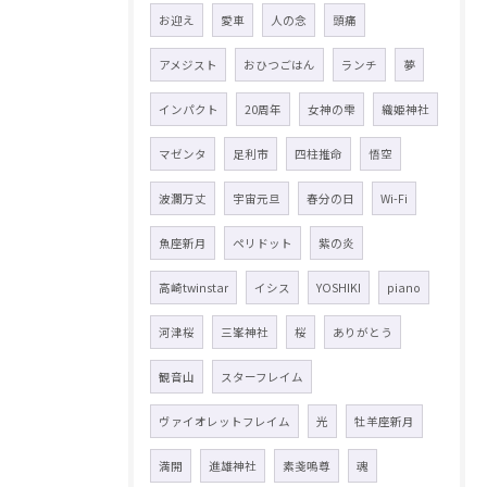
お迎え
愛車
人の念
頭痛
アメジスト
おひつごはん
ランチ
夢
インパクト
20周年
女神の雫
織姫神社
マゼンタ
足利市
四柱推命
悟空
波瀾万丈
宇宙元旦
春分の日
Wi-Fi
魚座新月
ペリドット
紫の炎
高崎twinstar
イシス
YOSHIKI
piano
河津桜
三峯神社
桜
ありがとう
観音山
スターフレイム
ヴァイオレットフレイム
光
牡羊座新月
満開
進雄神社
素戔嗚尊
魂