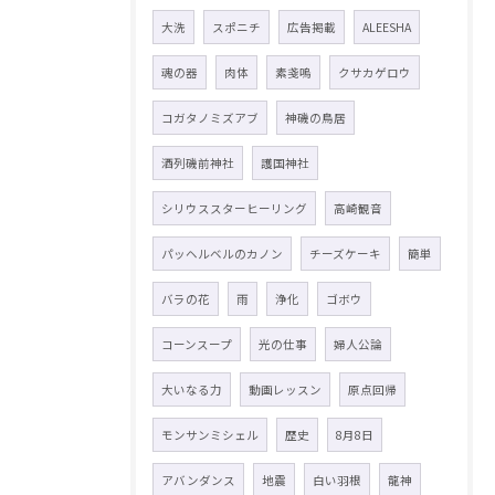
大洗
スポニチ
広告掲載
ALEESHA
魂の器
肉体
素戔嗚
クサカゲロウ
コガタノミズアブ
神磯の鳥居
酒列磯前神社
護国神社
シリウススターヒーリング
高崎観音
パッヘルベルのカノン
チーズケーキ
簡単
バラの花
雨
浄化
ゴボウ
コーンスープ
光の仕事
婦人公論
大いなる力
動画レッスン
原点回帰
モンサンミシェル
歴史
8月8日
アバンダンス
地震
白い羽根
龍神