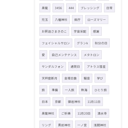
黒龍
3456
444
ブレッシング
日常
児玉
八幡神社
県庁
ローズマリー
お釈迦さまきのこ
宇宙采配
感謝
フェイシャルサロン
グランk
秋分の日
愛
自己メンテナンス
メタトロン
サンダルフォン
通院日
アトラス彗星
天秤座新月
金環日食
騒音
学び
旅
準備
一人旅
熱海
ひとり旅
日本
京都
御岩神社
11月11日
黒龍神社
ご祈祷
11月20日
清水寺
リング
貫前神社
一ノ宮
浅間神社