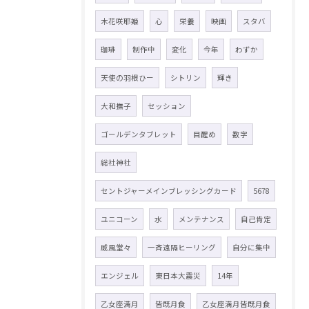
木花咲耶姫
心
栄養
映画
スタバ
珈琲
制作中
変化
今年
わずか
天使の羽根ひー
シトリン
輝き
大和撫子
セッション
ゴールデンタブレット
目醒め
数字
総社神社
セントジャーメインブレッシングカード
5678
ユニコーン
水
メンテナンス
自己肯定
威風堂々
一斉遠隔ヒーリング
自分に集中
エンジェル
東日本大震災
14年
乙女座満月
皆既月食
乙女座満月皆既月食