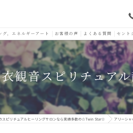
ング，エネルギーアート
お客様の声
よくある質問
セント
口コミ
セント
セント
白衣観音スピリチュアル
お守り
のスピリチュアルヒーリングサロンなら実績多数の☆Twin Star☆
アリーシャ