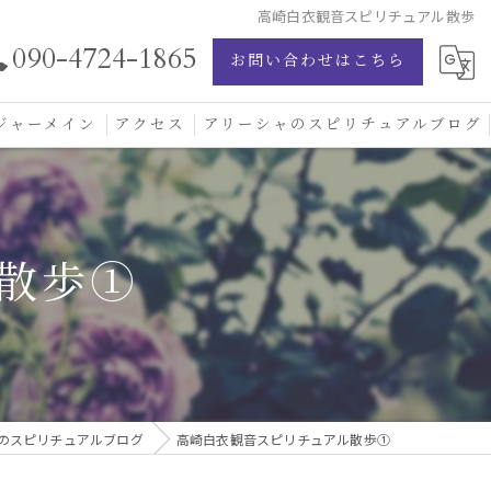
高崎白衣観音スピリチュアル散歩
090-4724-1865
お問い合わせはこちら
ジャーメイン
アクセス
アリーシャのスピリチュアルブログ
ジャーメイン愛の学校
ジャーメインブレッシングカード
散歩①
ジュエリー
のスピリチュアルブログ
高崎白衣観音スピリチュアル散歩①