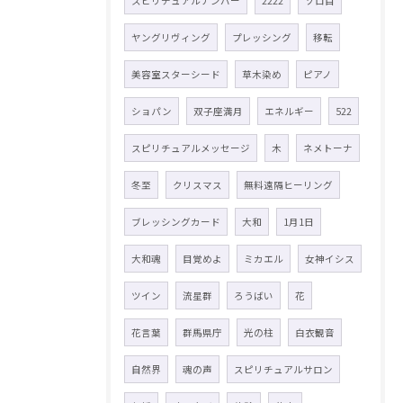
スピリチュアルナンバー
2222
ゾロ目
ヤングリヴィング
プレッシング
移転
美容室スターシード
草木染め
ピアノ
ショパン
双子座満月
エネルギー
522
スピリチュアルメッセージ
木
ネメトーナ
冬至
クリスマス
無料遠隔ヒーリング
ブレッシングカード
大和
1月1日
大和魂
目覚めよ
ミカエル
女神イシス
ツイン
流星群
ろうばい
花
花言葉
群馬県庁
光の柱
白衣観音
自然界
魂の声
スピリチュアルサロン