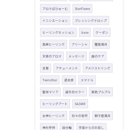
アロマぱひゅーむ
StarFlame
イニシエーション
ブレッシングドロップ
ヒーリングセッション
base
クーポン
高崎ヒーリング
アリーシャ
蟹座満月
天使のアロマ
メッセージ
歯のケア
言葉
アチューメント
アメジストリング
TwinsStar
過去世
スマイル
聖母マリア
誕生日カラー
紫色プルプル
ヒーリングアート
SAZARE
女神ヒーリング
日々の徒然
獅子座満月
神社参拝
自分軸
宇宙からのお試し