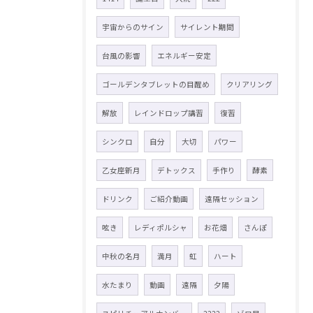
宇宙からのサイン
サイレント期間
台風の影響
エネルギー安定
ゴールデンタブレットの目醒め
クリアリング
解放
レインドロップ講習
復習
シンクロ
自分
大切
パワー
乙女座新月
デトックス
手作り
酵素
ドリンク
ご紹介動画
遠隔セッション
呟き
レディポルシャ
お花畑
さんぽ
中秋の名月
満月
虹
ハート
水たまり
動画
遠隔
夕陽