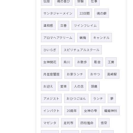
伝授
魂の喜び
体験
仕事
サンタジャーメイン
22日間
魂の癖
違和感
立春
ツインフレイム
アロマヘアクリーム
蝋梅
キャンドル
ひいらぎ
スピリチュアルスクール
女神開花
烏川
お散歩
彫金
工房
月星座蟹座
お家ランチ
おやつ
高崎駅
お迎え
愛車
人の念
頭痛
アメジスト
おひつごはん
ランチ
夢
インパクト
20周年
女神の雫
織姫神社
マゼンタ
足利市
四柱推命
悟空