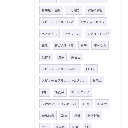
牡牛座木星期
自分磨き
宇宙の叡智
スピリチュアルアロマ
天使の羽根ピアス
ヘアオイル
マテリアル
フジコヘミング
電話
抗がん剤治療
息子
腹を括る
気付き
夏至
美容室
スピリチュアルジュエリー
口コミ
スピリチュアルカウンセリング
お話会
神社
販売会
オーガニック
天使のアロマぱひゅーむ
GSVF
お茶会
群馬の森
散歩
地球
銀河新年
1414
誕生日
入院
222