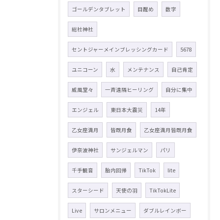
ゴールデンタブレット
目醒め
数字
総社神社
セントジャーメインブレッシングカード
5678
ユニコーン
水
メンテナンス
自己肯定
威風堂々
一斉遠隔ヒーリング
自分に集中
エンジェル
東日本大震災
14年
乙女座満月
皆既月食
乙女座満月皆既月食
伊奈波神社
サンジェルマン
パリ
千手観音
胎内回帰
TikTok
lite
スターシード
天使の羽
TikTokLite
Live
サロンメニュー
ダブルレインボー