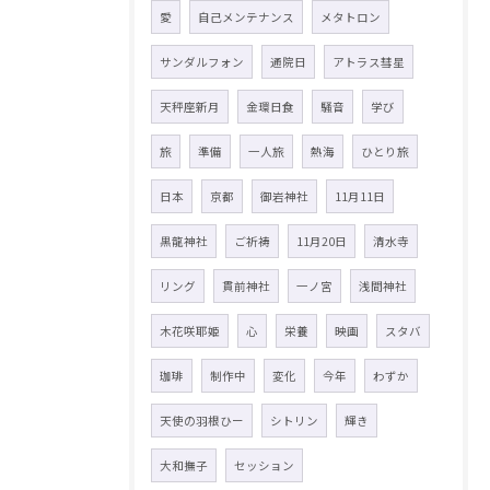
愛
自己メンテナンス
メタトロン
サンダルフォン
通院日
アトラス彗星
天秤座新月
金環日食
騒音
学び
旅
準備
一人旅
熱海
ひとり旅
日本
京都
御岩神社
11月11日
黒龍神社
ご祈祷
11月20日
清水寺
リング
貫前神社
一ノ宮
浅間神社
木花咲耶姫
心
栄養
映画
スタバ
珈琲
制作中
変化
今年
わずか
天使の羽根ひー
シトリン
輝き
大和撫子
セッション