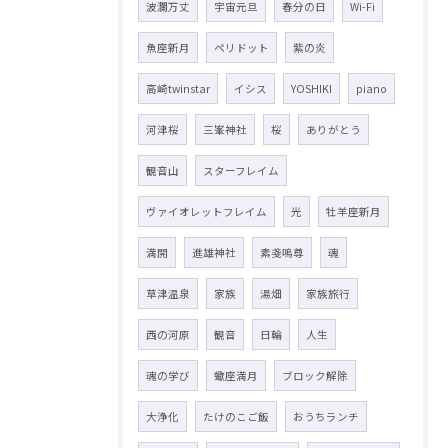
波瀾万丈
宇宙元旦
春分の日
Wi-Fi
魚座新月
ペリドット
紫の炎
高崎twinstar
イシス
YOSHIKI
piano
河津桜
三峯神社
桜
ありがとう
観音山
スターフレイム
ヴァイオレットフレイム
光
牡羊座新月
満開
進雄神社
素戔嗚尊
魂
草津温泉
家族
湯畑
家族旅行
西の河原
観音
日輪
人生
魂の学び
蠍座満月
ブロック解除
大浄化
たけのこご飯
おうちランチ