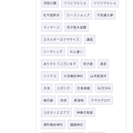
沼田公園
つつじマルシェ
ツツジマルシェ
牡牛座新月
ワークショップ
不思議な夢
マッサージ
双子座木星期
エネルギーエクササイズ
講習
リーディング
お心遣い
ありがとうございます
双子座
奥宮
シリウス
大洗磯前神社
山羊座満月
大洗
スポニチ
広告掲載
ALEESHA
魂の器
肉体
素戔嗚
クサカゲロウ
コガタノミズアブ
神磯の鳥居
酒列磯前神社
護国神社