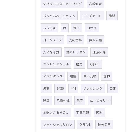
シリウススターヒーリング
高崎観音
パッヘルベルのカノン
チーズケーキ
簡単
バラの花
雨
浄化
ゴボウ
コーンスープ
光の仕事
婦人公論
大いなる力
動画レッスン
原点回帰
モンサンミシェル
歴史
8月8日
アバンダンス
地震
白い羽根
龍神
黒龍
3456
444
ブレッシング
日常
児玉
八幡神社
県庁
ローズマリー
お釈迦さまきのこ
宇宙采配
感謝
フェイシャルサロン
グランk
秋分の日