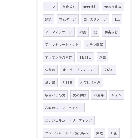
サロン
魚座満月
春日神社
光のお仕事
記録
マムタージ
ローズクォーツ
111
アロママッサージ
綺麗
虫
宇宙銀行
アロマトリートメント
レモン彗星
オリオン座流星群
11月1日
過去
体験談
オーダーブレスレット
天然石
黒い蜂
弁財天
人差し指ケガ
宇宙からの愛
愛の学校
22周年
サイン
高崎カルチャーセンター
エンジェルカードリーディング
セントジャーメイン愛の学校
素敵
お花