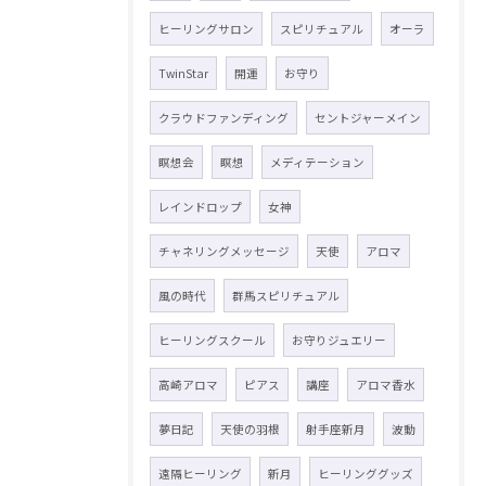
ヒーリングサロン
スピリチュアル
オーラ
TwinStar
開運
お守り
クラウドファンディング
セントジャーメイン
瞑想会
瞑想
メディテーション
レインドロップ
女神
チャネリングメッセージ
天使
アロマ
風の時代
群馬スピリチュアル
ヒーリングスクール
お守りジュエリー
高崎アロマ
ピアス
講座
アロマ香水
夢日記
天使の羽根
射手座新月
波動
遠隔ヒーリング
新月
ヒーリンググッズ