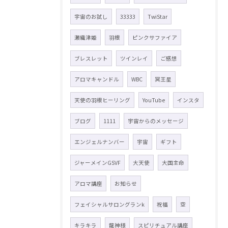
宇宙のお試し
33333
TwiStar
瀬織津姫
羽根
ピンクサファイア
ブレスレット
ツインレイ
ご感想
アロマキャンドル
WBC
冥王星
天使の羽根ヒーリング
YouTube
インスタ
ブログ
1111
宇宙からのメッセージ
エンジェルナンバー
宇宙
ギフト
ジャーメインGSVF
大天使
大国主命
アロマ講座
お知らせ
フェイシャルサロングランk
祝福
空
キラキラ
龍神様
スピリチュアル講座