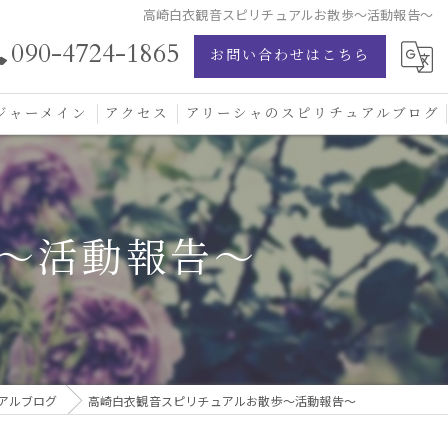
高崎白衣観音スピリチュアルお散歩〜活動報告〜
090-4724-1865
お問い合わせはこちら
ジャーメイン
アクセス
アリーシャのスピリチュアルブログ
ジャーメイン愛の学校
ジャーメインブレッシングカード
〜活動報告〜
ジュエリー
アルブログ
高崎白衣観音スピリチュアルお散歩〜活動報告〜