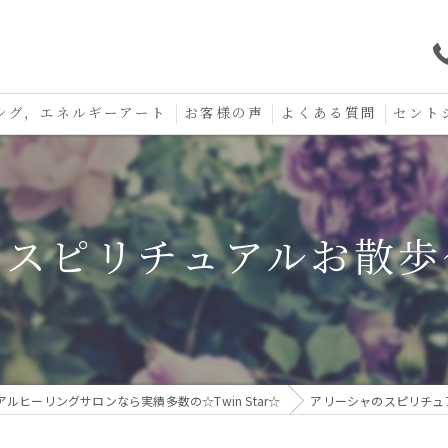
ング，エネルギーアート
お客様の声
よくある質問
セント
口コミ
セント
セント
音スピリチュアルお散歩
お守り
ルヒーリングサロンなら実績多数の☆Twin Star☆
アリーシャのスピリチュ