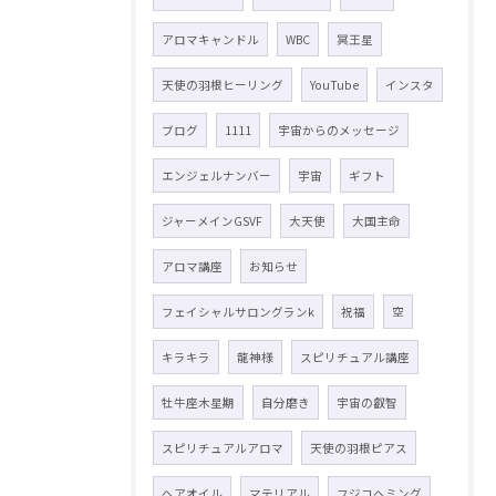
アロマキャンドル
WBC
冥王星
天使の羽根ヒーリング
YouTube
インスタ
ブログ
1111
宇宙からのメッセージ
エンジェルナンバー
宇宙
ギフト
ジャーメインGSVF
大天使
大国主命
アロマ講座
お知らせ
フェイシャルサロングランk
祝福
空
キラキラ
龍神様
スピリチュアル講座
牡牛座木星期
自分磨き
宇宙の叡智
スピリチュアルアロマ
天使の羽根ピアス
ヘアオイル
マテリアル
フジコヘミング