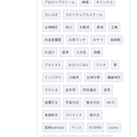
アロマヘアクリーム
蝋梅
キャンドル
ひいらぎ
スピリチュアルスクール
女神開花
烏川
お散歩
彫金
工房
月星座蟹座
お家ランチ
おやつ
高崎駅
お迎え
愛車
人の念
頭痛
アメジスト
おひつごはん
ランチ
夢
インパクト
20周年
女神の雫
織姫神社
マゼンタ
足利市
四柱推命
悟空
波瀾万丈
宇宙元旦
春分の日
Wi-Fi
魚座新月
ペリドット
紫の炎
高崎twinstar
イシス
YOSHIKI
piano