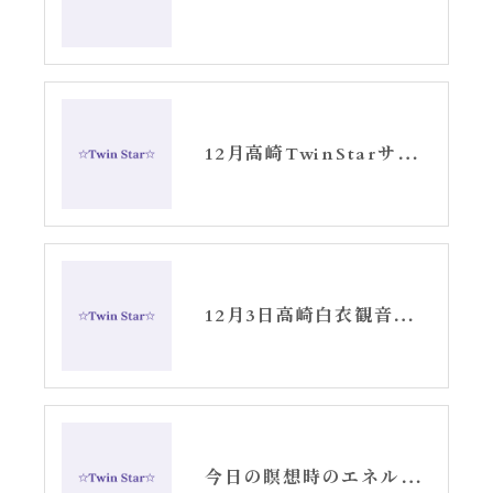
12月高崎TwinStarサロンお知らせ①
12月3日高崎白衣観音スピリチュアル女神開花ひふみの会〜お知らせ〜
今日の瞑想時のエネルギーギフト①千手観音と白衣観音