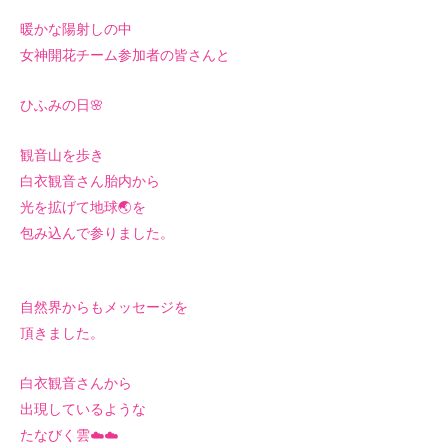
暖かな陽射しの中
女神開花チーム参加者の皆さんと
ひふみの日🌸
観音山を歩き
白衣観音さん胎内から
光を拡げて地球🌏を
包み込んで参りました。
自然界からもメッセージを
頂きました。
白衣観音さんから
出現しているような
たなびく雲☁️☁️