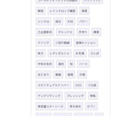
ゴールデンタブレットの目醒め
クリアリング
解放
レインドロップ講習
復習
シンクロ
自分
大切
パワー
乙女座新月
デトックス
手作り
酵素
ドリンク
ご紹介動画
遠隔セッション
呟き
レディポルシャ
お花畑
さんぽ
中秋の名月
満月
虹
ハート
水たまり
動画
遠隔
夕陽
スピリチュアルナンバー
2222
ゾロ目
ヤングリヴィング
プレッシング
移転
美容室スターシード
草木染め
ピアノ