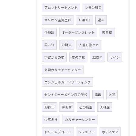
アロマトリートメント
レモン彗星
オリオン座流星群
11月1日
過去
体験談
オーダーブレスレット
天然石
黒い蜂
弁財天
人差し指ケガ
宇宙からの愛
愛の学校
22周年
サイン
高崎カルチャーセンター
エンジェルカードリーディング
セントジャーメイン愛の学校
素敵
お花
3月9日
夢判断
心の調整
天秤座
少彦名神
カルチャーセンター
ドリームデコード
ジュエリー
ボディケア