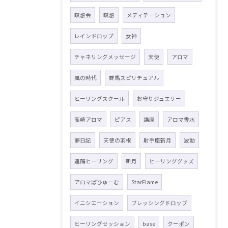
瞑想会
瞑想
メディテーション
レインドロップ
女神
チャネリングメッセージ
天使
アロマ
風の時代
群馬スピリチュアル
ヒーリングスクール
お守りジュエリー
高崎アロマ
ピアス
講座
アロマ香水
夢日記
天使の羽根
射手座新月
波動
遠隔ヒーリング
新月
ヒーリンググッズ
アロマぱひゅーむ
StarFlame
イニシエーション
ブレッシングドロップ
ヒーリングセッション
base
クーポン