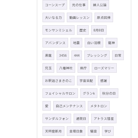
コーンスープ
光の仕事
婦人公論
大いなる力
動画レッスン
原点回帰
モンサンミシェル
歴史
8月8日
アバンダンス
地震
白い羽根
龍神
黒龍
3456
444
ブレッシング
日常
児玉
八幡神社
県庁
ローズマリー
お釈迦さまきのこ
宇宙采配
感謝
フェイシャルサロン
グランk
秋分の日
愛
自己メンテナンス
メタトロン
サンダルフォン
通院日
アトラス彗星
天秤座新月
金環日食
騒音
学び