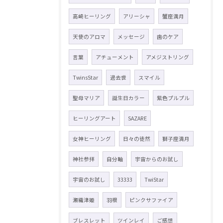
高崎ヒーリング
アリーシャ
蟹座満月
天使のアロマ
メッセージ
歯のケア
言葉
アチューメント
アメジストリング
TwinsStar
過去世
スマイル
聖母マリア
誕生日カラー
紫色プルプル
ヒーリングアート
SAZARE
女神ヒーリング
日々の徒然
獅子座満月
神社参拝
自分軸
宇宙からのお試し
宇宙のお試し
33333
TwiStar
瀬織津姫
羽根
ピンクサファイア
ブレスレット
ツインレイ
ご感想