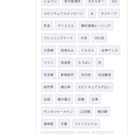
ショパン
双子座満月
エネルギー
522
スピリチュアルメッセージ
木
ネメトーナ
冬至
クリスマス
無料遠隔ヒーリング
ブレッシングカード
大和
1月1日
大和魂
目覚めよ
ミカエル
女神イシス
ツイン
流星群
ろうばい
花
花言葉
群馬県庁
光の柱
白衣観音
自然界
魂の声
スピリチュアルサロン
伝授
魂の喜び
体験
仕事
サンタジャーメイン
22日間
魂の癖
違和感
立春
ツインフレイム