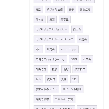
電話
抗がん剤治療
息子
腹を括る
気付き
夏至
美容室
スピリチュアルジュエリー
口コミ
スピリチュアルカウンセリング
お話会
神社
販売会
オーガニック
天使のアロマぱひゅーむ
GSVF
お茶会
群馬の森
散歩
地球
銀河新年
1414
誕生日
入院
222
宇宙からのサイン
サイレント期間
台風の影響
エネルギー安定