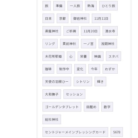
旅
準備
一人旅
熱海
ひとり旅
日本
京都
御岩神社
11月11日
黒龍神社
ご祈祷
11月20日
清水寺
リング
貫前神社
一ノ宮
浅間神社
木花咲耶姫
心
栄養
映画
スタバ
珈琲
制作中
変化
今年
わずか
天使の羽根ひー
シトリン
輝き
大和撫子
セッション
ゴールデンタブレット
目醒め
数字
総社神社
セントジャーメインブレッシングカード
5678