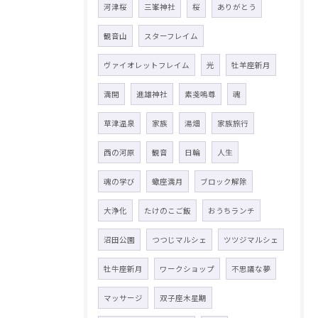
河津桜
三峯神社
桜
ありがとう
観音山
スターフレイム
ヴァイオレットフレイム
光
牡羊座新月
満開
進雄神社
素戔嗚尊
魂
草津温泉
家族
湯畑
家族旅行
西の河原
観音
日輪
人生
魂の学び
蠍座満月
ブロック解除
大浄化
たけのこご飯
おうちランチ
沼田公園
つつじマルシェ
ツツジマルシェ
牡牛座新月
ワークショップ
不思議な夢
マッサージ
双子座木星期