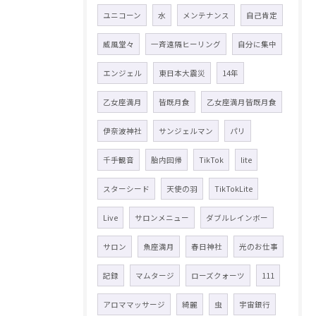
ユニコーン
水
メンテナンス
自己肯定
威風堂々
一斉遠隔ヒーリング
自分に集中
エンジェル
東日本大震災
14年
乙女座満月
皆既月食
乙女座満月皆既月食
伊奈波神社
サンジェルマン
パリ
千手観音
胎内回帰
TikTok
lite
スターシード
天使の羽
TikTokLite
Live
サロンメニュー
ダブルレインボー
サロン
魚座満月
春日神社
光のお仕事
記録
マムタージ
ローズクォーツ
111
アロママッサージ
綺麗
虫
宇宙銀行