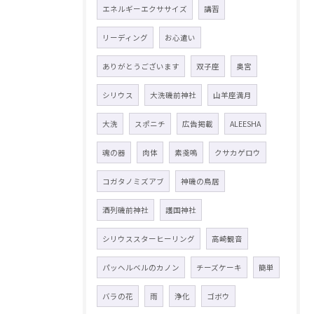
エネルギーエクササイズ
講習
リーディング
お心遣い
ありがとうございます
双子座
奥宮
シリウス
大洗磯前神社
山羊座満月
大洗
スポニチ
広告掲載
ALEESHA
魂の器
肉体
素戔嗚
クサカゲロウ
コガタノミズアブ
神磯の鳥居
酒列磯前神社
護国神社
シリウススターヒーリング
高崎観音
パッヘルベルのカノン
チーズケーキ
簡単
バラの花
雨
浄化
ゴボウ