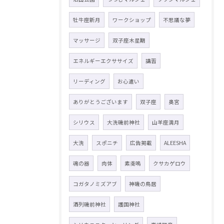
牡牛座新月
ワークショップ
不思議な夢
マッサージ
双子座木星期
エネルギーエクササイズ
講習
リーディング
お心遣い
ありがとうございます
双子座
奥宮
シリウス
大洗磯前神社
山羊座満月
大洗
スポニチ
広告掲載
ALEESHA
魂の器
肉体
素戔嗚
クサカゲロウ
コガタノミズアブ
神磯の鳥居
酒列磯前神社
護国神社