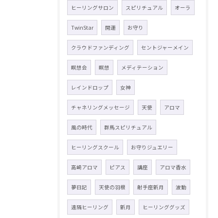
ヒーリングサロン
スピリチュアル
オーラ
TwinStar
開運
お守り
クラウドファンディング
セントジャーメイン
瞑想会
瞑想
メディテーション
レインドロップ
女神
チャネリングメッセージ
天使
アロマ
風の時代
群馬スピリチュアル
ヒーリングスクール
お守りジュエリー
高崎アロマ
ピアス
講座
アロマ香水
夢日記
天使の羽根
射手座新月
波動
遠隔ヒーリング
新月
ヒーリンググッズ