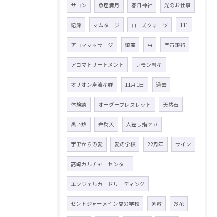
サロン
魚座満月
春日神社
光のお仕事
記録
マムタージ
ローズクォーツ
111
アロママッサージ
綺麗
虫
宇宙銀行
アロマトリートメント
レモン彗星
オリオン座流星群
11月1日
過去
体験談
オーダーブレスレット
天然石
黒い蜂
弁財天
人差し指ケガ
宇宙からの愛
愛の学校
22周年
サイン
高崎カルチャーセンター
エンジェルカードリーディング
セントジャーメイン愛の学校
素敵
お花