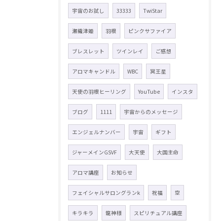
宇宙のお試し
33333
TwiStar
瀬織津姫
羽根
ピンクサファイア
ブレスレット
ツインレイ
ご感想
アロマキャンドル
WBC
冥王星
天使の羽根ヒーリング
YouTube
インスタ
ブログ
1111
宇宙からのメッセージ
エンジェルナンバー
宇宙
ギフト
ジャーメインGSVF
大天使
大国主命
アロマ講座
お知らせ
フェイシャルサロングランk
祝福
空
キラキラ
龍神様
スピリチュアル講座