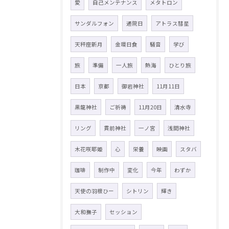
愛
自己メンテナンス
メタトロン
サンダルフォン
通院日
アトラス彗星
天秤座新月
金環日食
騒音
学び
旅
準備
一人旅
熱海
ひとり旅
日本
京都
御岩神社
11月11日
黒龍神社
ご祈祷
11月20日
清水寺
リング
貫前神社
一ノ宮
浅間神社
木花咲耶姫
心
栄養
映画
スタバ
珈琲
制作中
変化
今年
わずか
天使の羽根ひー
シトリン
輝き
大和撫子
セッション