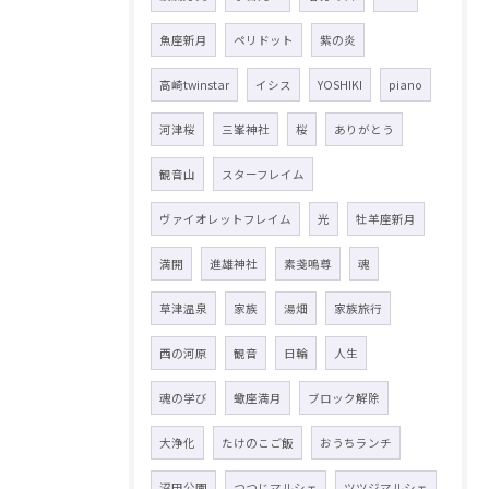
魚座新月
ペリドット
紫の炎
高崎twinstar
イシス
YOSHIKI
piano
河津桜
三峯神社
桜
ありがとう
観音山
スターフレイム
ヴァイオレットフレイム
光
牡羊座新月
満開
進雄神社
素戔嗚尊
魂
草津温泉
家族
湯畑
家族旅行
西の河原
観音
日輪
人生
魂の学び
蠍座満月
ブロック解除
大浄化
たけのこご飯
おうちランチ
沼田公園
つつじマルシェ
ツツジマルシェ