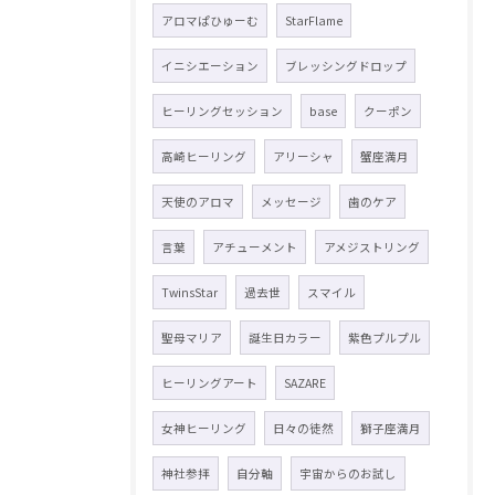
アロマぱひゅーむ
StarFlame
イニシエーション
ブレッシングドロップ
ヒーリングセッション
base
クーポン
高崎ヒーリング
アリーシャ
蟹座満月
天使のアロマ
メッセージ
歯のケア
言葉
アチューメント
アメジストリング
TwinsStar
過去世
スマイル
聖母マリア
誕生日カラー
紫色プルプル
ヒーリングアート
SAZARE
女神ヒーリング
日々の徒然
獅子座満月
神社参拝
自分軸
宇宙からのお試し