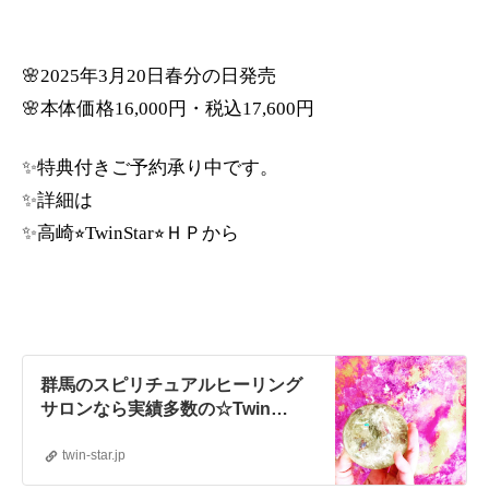
🌸2025年3月20日春分の日発売
🌸本体価格16,000円・税込17,600円
✨特典付きご予約承り中です。
✨詳細は
✨高崎⭐︎TwinStar⭐︎ＨＰから
群馬のスピリチュアルヒーリング
サロンなら実績多数の☆Twin
Star☆ | 毎日をもっと自分らしく
輝かしく
twin-star.jp