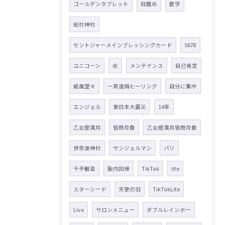
ゴールデンタブレット
目醒め
数字
総社神社
セントジャーメインブレッシングカード
5678
ユニコーン
水
メンテナンス
自己肯定
威風堂々
一斉遠隔ヒーリング
自分に集中
エンジェル
東日本大震災
14年
乙女座満月
皆既月食
乙女座満月皆既月食
伊奈波神社
サンジェルマン
パリ
千手観音
胎内回帰
TikTok
lite
スターシード
天使の羽
TikTokLite
Live
サロンメニュー
ダブルレインボー