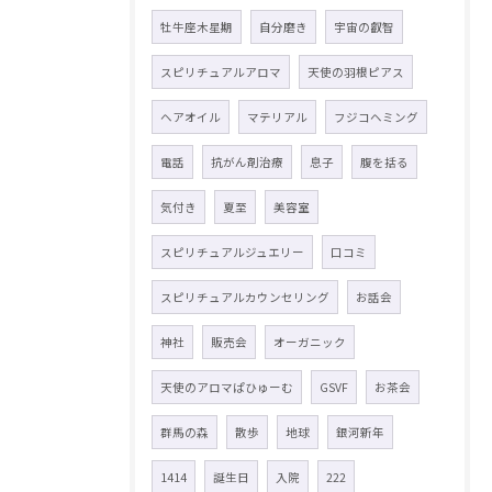
牡牛座木星期
自分磨き
宇宙の叡智
スピリチュアルアロマ
天使の羽根ピアス
ヘアオイル
マテリアル
フジコヘミング
電話
抗がん剤治療
息子
腹を括る
気付き
夏至
美容室
スピリチュアルジュエリー
口コミ
スピリチュアルカウンセリング
お話会
神社
販売会
オーガニック
天使のアロマぱひゅーむ
GSVF
お茶会
群馬の森
散歩
地球
銀河新年
1414
誕生日
入院
222