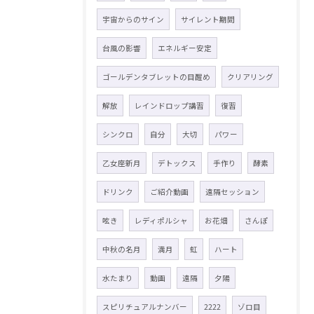
宇宙からのサイン
サイレント期間
台風の影響
エネルギー安定
ゴールデンタブレットの目醒め
クリアリング
解放
レインドロップ講習
復習
シンクロ
自分
大切
パワー
乙女座新月
デトックス
手作り
酵素
ドリンク
ご紹介動画
遠隔セッション
呟き
レディポルシャ
お花畑
さんぽ
中秋の名月
満月
虹
ハート
水たまり
動画
遠隔
夕陽
スピリチュアルナンバー
2222
ゾロ目