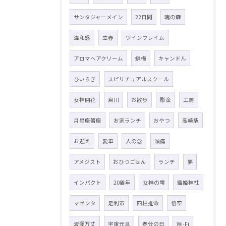
サンタジャーメイン
22日間
魂の癖
違和感
立春
ツインフレイム
アロマヘアクリーム
蝋梅
キャンドル
ひいらぎ
スピリチュアルスクール
女神開花
烏川
お散歩
彫金
工房
月星座蟹座
お家ランチ
おやつ
高崎駅
お迎え
愛車
人の念
頭痛
アメジスト
おひつごはん
ランチ
夢
インパクト
20周年
女神の雫
織姫神社
マゼンタ
足利市
四柱推命
悟空
波瀾万丈
宇宙元旦
春分の日
Wi-Fi