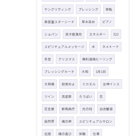
ヤングリヴィング
プレッシング
移転
美容室スターシード
草木染め
ピアノ
ショパン
双子座満月
エネルギー
522
スピリチュアルメッセージ
木
ネメトーナ
冬至
クリスマス
無料遠隔ヒーリング
ブレッシングカード
大和
1月1日
大和魂
目覚めよ
ミカエル
女神イシス
ツイン
流星群
ろうばい
花
花言葉
群馬県庁
光の柱
白衣観音
自然界
魂の声
スピリチュアルサロン
伝授
魂の喜び
体験
仕事