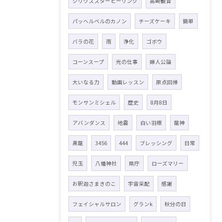
シリウススターヒーリング
高崎観音
パッヘルベルのカノン
チーズケーキ
簡単
バラの花
雨
浄化
ゴボウ
コーンスープ
光の仕事
婦人公論
大いなる力
動画レッスン
原点回帰
モンサンミシェル
歴史
8月8日
アバンダンス
地震
白い羽根
龍神
黒龍
3456
444
ブレッシング
日常
児玉
八幡神社
県庁
ローズマリー
お釈迦さまきのこ
宇宙采配
感謝
フェイシャルサロン
グランk
秋分の日