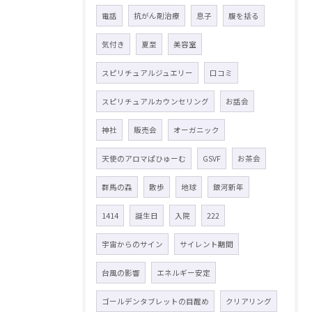
電話
抗がん剤治療
息子
腹を括る
気付き
夏至
美容室
スピリチュアルジュエリー
口コミ
スピリチュアルカウンセリング
お話会
神社
販売会
オーガニック
天使のアロマぱひゅーむ
GSVF
お茶会
群馬の森
散歩
地球
銀河新年
1414
誕生日
入院
222
宇宙からのサイン
サイレント期間
台風の影響
エネルギー安定
ゴールデンタブレットの目醒め
クリアリング