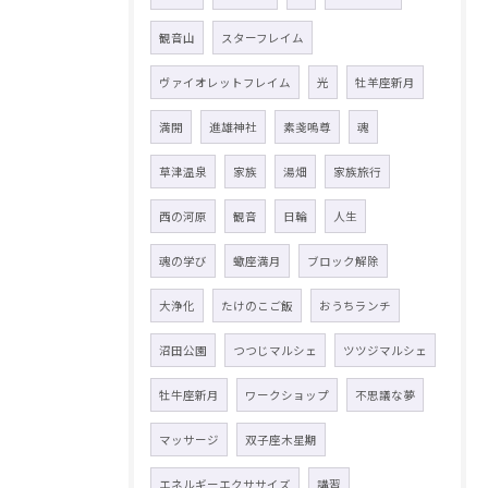
観音山
スターフレイム
ヴァイオレットフレイム
光
牡羊座新月
満開
進雄神社
素戔嗚尊
魂
草津温泉
家族
湯畑
家族旅行
西の河原
観音
日輪
人生
魂の学び
蠍座満月
ブロック解除
大浄化
たけのこご飯
おうちランチ
沼田公園
つつじマルシェ
ツツジマルシェ
牡牛座新月
ワークショップ
不思議な夢
マッサージ
双子座木星期
エネルギーエクササイズ
講習