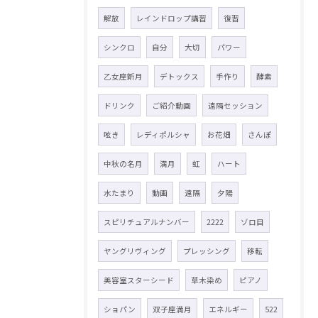
解放
レインドロップ講習
復習
シンクロ
自分
大切
パワー
乙女座新月
デトックス
手作り
酵素
ドリンク
ご紹介動画
遠隔セッション
呟き
レディポルシャ
お花畑
さんぽ
中秋の名月
満月
虹
ハート
水たまり
動画
遠隔
夕陽
スピリチュアルナンバー
2222
ゾロ目
ヤングリヴィング
プレッシング
移転
美容室スターシード
草木染め
ピアノ
ショパン
双子座満月
エネルギー
522