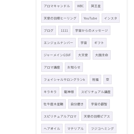
アロマキャンドル
WBC
冥王星
天使の羽根ヒーリング
YouTube
インスタ
ブログ
1111
宇宙からのメッセージ
エンジェルナンバー
宇宙
ギフト
ジャーメインGSVF
大天使
大国主命
アロマ講座
お知らせ
フェイシャルサロングランk
祝福
空
キラキラ
龍神様
スピリチュアル講座
牡牛座木星期
自分磨き
宇宙の叡智
スピリチュアルアロマ
天使の羽根ピアス
ヘアオイル
マテリアル
フジコヘミング