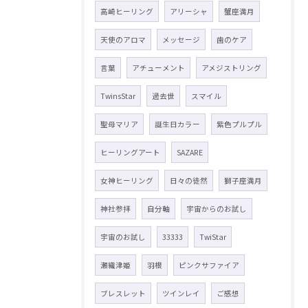
高崎ヒーリング
アリーシャ
蟹座満月
天使のアロマ
メッセージ
歯のケア
言葉
アチューメント
アメジストリング
TwinsStar
過去世
スマイル
聖母マリア
誕生日カラー
紫色プルプル
ヒーリングアート
SAZARE
女神ヒーリング
日々の徒然
獅子座満月
神社参拝
自分軸
宇宙からのお試し
宇宙のお試し
33333
TwiStar
瀬織津姫
羽根
ピンクサファイア
ブレスレット
ツインレイ
ご感想