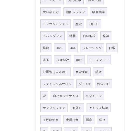
大いなる力
動画レッスン
原点回帰
モンサンミシェル
歴史
8月8日
アバンダンス
地震
白い羽根
龍神
黒龍
3456
444
ブレッシング
日常
児玉
八幡神社
県庁
ローズマリー
お釈迦さまきのこ
宇宙采配
感謝
フェイシャルサロン
グランk
秋分の日
愛
自己メンテナンス
メタトロン
サンダルフォン
通院日
アトラス彗星
天秤座新月
金環日食
騒音
学び