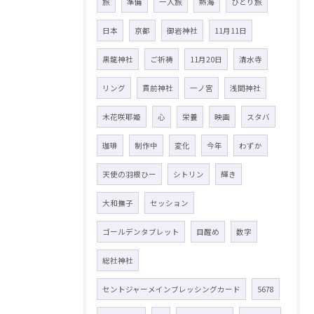
旅
準備
一人旅
熱海
ひとり旅
日本
京都
御岩神社
11月11日
黒龍神社
ご祈祷
11月20日
清水寺
リング
貫前神社
一ノ宮
浅間神社
木花咲耶姫
心
栄養
映画
スタバ
珈琲
制作中
変化
今年
わずか
天使の羽根ひー
シトリン
輝き
大和撫子
セッション
ゴールデンタブレット
目醒め
数字
総社神社
セントジャーメインブレッシングカード
5678