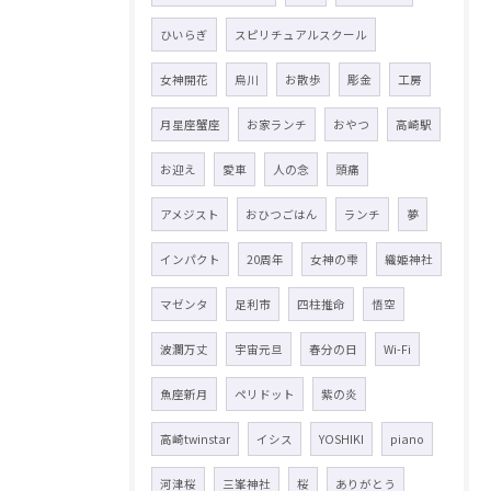
ひいらぎ
スピリチュアルスクール
女神開花
烏川
お散歩
彫金
工房
月星座蟹座
お家ランチ
おやつ
高崎駅
お迎え
愛車
人の念
頭痛
アメジスト
おひつごはん
ランチ
夢
インパクト
20周年
女神の雫
織姫神社
マゼンタ
足利市
四柱推命
悟空
波瀾万丈
宇宙元旦
春分の日
Wi-Fi
魚座新月
ペリドット
紫の炎
高崎twinstar
イシス
YOSHIKI
piano
河津桜
三峯神社
桜
ありがとう