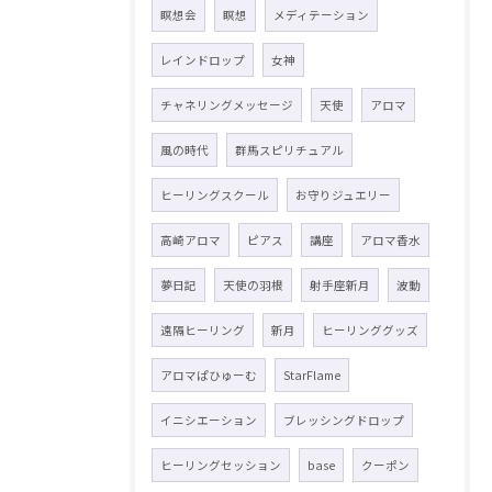
瞑想会
瞑想
メディテーション
レインドロップ
女神
チャネリングメッセージ
天使
アロマ
風の時代
群馬スピリチュアル
ヒーリングスクール
お守りジュエリー
高崎アロマ
ピアス
講座
アロマ香水
夢日記
天使の羽根
射手座新月
波動
遠隔ヒーリング
新月
ヒーリンググッズ
アロマぱひゅーむ
StarFlame
イニシエーション
ブレッシングドロップ
ヒーリングセッション
base
クーポン