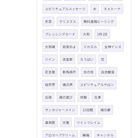
スピリチュアルメッセージ
木
ネメトーナ
冬至
クリスマス
無料遠隔ヒーリング
ブレッシングカード
大和
1月1日
大和魂
目覚めよ
ミカエル
女神イシス
ツイン
流星群
ろうばい
花
花言葉
群馬県庁
光の柱
白衣観音
自然界
魂の声
スピリチュアルサロン
伝授
魂の喜び
体験
仕事
サンタジャーメイン
22日間
魂の癖
違和感
立春
ツインフレイム
アロマヘアクリーム
蝋梅
キャンドル