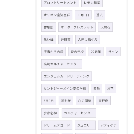
アロマトリートメント
レモン彗星
オリオン座流星群
11月1日
過去
体験談
オーダーブレスレット
天然石
黒い蜂
弁財天
人差し指ケガ
宇宙からの愛
愛の学校
22周年
サイン
高崎カルチャーセンター
エンジェルカードリーディング
セントジャーメイン愛の学校
素敵
お花
3月9日
夢判断
心の調整
天秤座
少彦名神
カルチャーセンター
ドリームデコード
ジュエリー
ボディケア