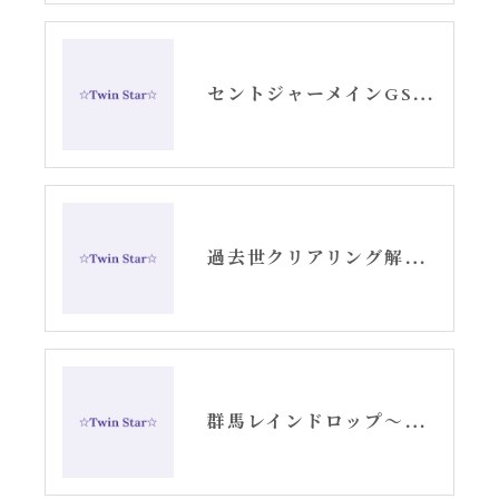
セントジャーメインGSVF遠隔・スピリチュアルセッション天秤座金環日食⭐︎牡牛座部分月食お知らせ
過去世クリアリング解放・セッション
群馬レインドロップ〜天使の羽根ヒーリング〜ご感想