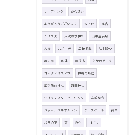
リーディング
お心遣い
ありがとうございます
双子座
奥宮
シリウス
大洗磯前神社
山羊座満月
大洗
スポニチ
広告掲載
ALEESHA
魂の器
肉体
素戔嗚
クサカゲロウ
コガタノミズアブ
神磯の鳥居
酒列磯前神社
護国神社
シリウススターヒーリング
高崎観音
パッヘルベルのカノン
チーズケーキ
簡単
バラの花
雨
浄化
ゴボウ
コーンスープ
光の仕事
婦人公論