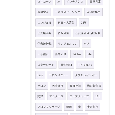
ユニコーン
水
メンテナンス
自己肯定
威風堂々
一斉遠隔ヒーリング
自分に集中
エンジェル
東日本大震災
14年
乙女座満月
皆既月食
乙女座満月皆既月食
伊奈波神社
サンジェルマン
パリ
千手観音
胎内回帰
TikTok
lite
スターシード
天使の羽
TikTokLite
Live
サロンメニュー
ダブルレインボー
サロン
魚座満月
春日神社
光のお仕事
記録
マムタージ
ローズクォーツ
111
アロママッサージ
綺麗
虫
宇宙銀行