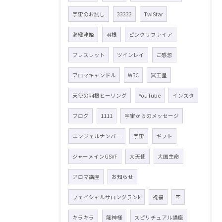
宇宙のお試し
33333
TwiStar
瀬織津姫
羽根
ピンクサファイア
ブレスレット
ツインレイ
ご感想
アロマキャンドル
WBC
冥王星
天使の羽根ヒーリング
YouTube
インスタ
ブログ
1111
宇宙からのメッセージ
エンジェルナンバー
宇宙
ギフト
ジャーメインGSVF
大天使
大国主命
アロマ講座
お知らせ
フェイシャルサロングランk
祝福
空
キラキラ
龍神様
スピリチュアル講座