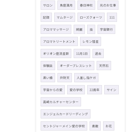
サロン
魚座満月
春日神社
光のお仕事
記録
マムタージ
ローズクォーツ
111
アロママッサージ
綺麗
虫
宇宙銀行
アロマトリートメント
レモン彗星
オリオン座流星群
11月1日
過去
体験談
オーダーブレスレット
天然石
黒い蜂
弁財天
人差し指ケガ
宇宙からの愛
愛の学校
22周年
サイン
高崎カルチャーセンター
エンジェルカードリーディング
セントジャーメイン愛の学校
素敵
お花