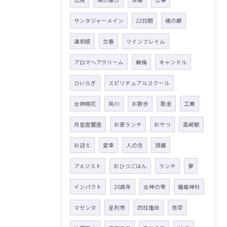
サンタジャーメイン
22日間
魂の癖
違和感
立春
ツインフレイム
アロマヘアクリーム
蝋梅
キャンドル
ひいらぎ
スピリチュアルスクール
女神開花
烏川
お散歩
彫金
工房
月星座蟹座
お家ランチ
おやつ
高崎駅
お迎え
愛車
人の念
頭痛
アメジスト
おひつごはん
ランチ
夢
インパクト
20周年
女神の雫
織姫神社
マゼンタ
足利市
四柱推命
悟空