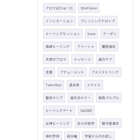
アロマぱひゅーむ
StarFlame
イニシエーション
ブレッシングドロップ
ヒーリングセッション
base
クーポン
高崎ヒーリング
アリーシャ
蟹座満月
天使のアロマ
メッセージ
歯のケア
言葉
アチューメント
アメジストリング
TwinsStar
過去世
スマイル
聖母マリア
誕生日カラー
紫色プルプル
ヒーリングアート
SAZARE
女神ヒーリング
日々の徒然
獅子座満月
神社参拝
自分軸
宇宙からのお試し