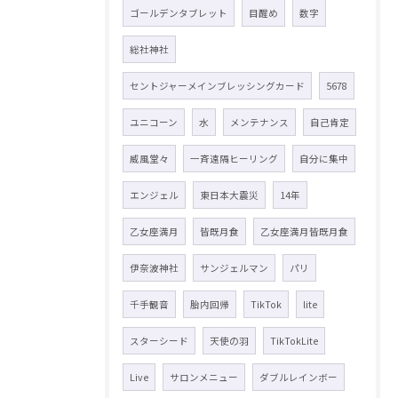
ゴールデンタブレット
目醒め
数字
総社神社
セントジャーメインブレッシングカード
5678
ユニコーン
水
メンテナンス
自己肯定
威風堂々
一斉遠隔ヒーリング
自分に集中
エンジェル
東日本大震災
14年
乙女座満月
皆既月食
乙女座満月皆既月食
伊奈波神社
サンジェルマン
パリ
千手観音
胎内回帰
TikTok
lite
スターシード
天使の羽
TikTokLite
Live
サロンメニュー
ダブルレインボー