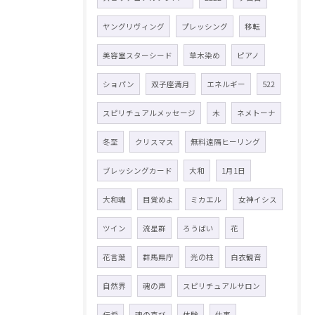
ヤングリヴィング
プレッシング
移転
美容室スターシード
草木染め
ピアノ
ショパン
双子座満月
エネルギー
522
スピリチュアルメッセージ
木
ネメトーナ
冬至
クリスマス
無料遠隔ヒーリング
ブレッシングカード
大和
1月1日
大和魂
目覚めよ
ミカエル
女神イシス
ツイン
流星群
ろうばい
花
花言葉
群馬県庁
光の柱
白衣観音
自然界
魂の声
スピリチュアルサロン
伝授
魂の喜び
体験
仕事