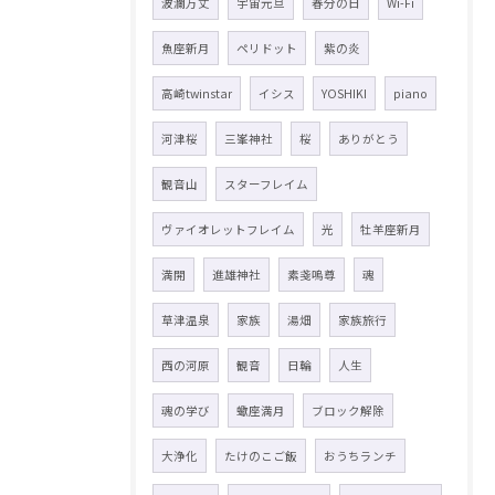
波瀾万丈
宇宙元旦
春分の日
Wi-Fi
魚座新月
ペリドット
紫の炎
高崎twinstar
イシス
YOSHIKI
piano
河津桜
三峯神社
桜
ありがとう
観音山
スターフレイム
ヴァイオレットフレイム
光
牡羊座新月
満開
進雄神社
素戔嗚尊
魂
草津温泉
家族
湯畑
家族旅行
西の河原
観音
日輪
人生
魂の学び
蠍座満月
ブロック解除
大浄化
たけのこご飯
おうちランチ