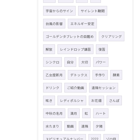
宇宙からのサイン
サイレント期間
台風の影響
エネルギー安定
ゴールデンタブレットの目醒め
クリアリング
解放
レインドロップ講習
復習
シンクロ
自分
大切
パワー
乙女座新月
デトックス
手作り
酵素
ドリンク
ご紹介動画
遠隔セッション
呟き
レディポルシャ
お花畑
さんぽ
中秋の名月
満月
虹
ハート
水たまり
動画
遠隔
夕陽
スピリチュアルナンバー
2222
ゾロ目