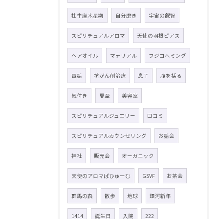
牡牛座木星期
自分磨き
宇宙の叡智
スピリチュアルアロマ
天使の羽根ピアス
ヘアオイル
マテリアル
フジコヘミング
電話
抗がん剤治療
息子
腹を括る
気付き
夏至
美容室
スピリチュアルジュエリー
口コミ
スピリチュアルカウンセリング
お話会
神社
販売会
オーガニック
天使のアロマぱひゅーむ
GSVF
お茶会
群馬の森
散歩
地球
銀河新年
1414
誕生日
入院
222