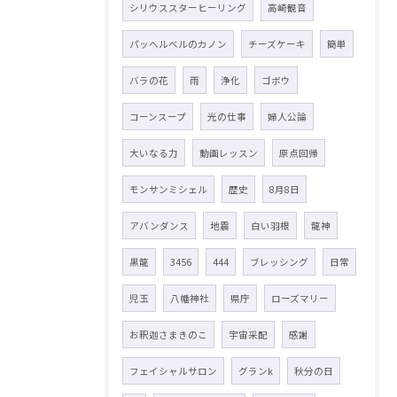
シリウススターヒーリング
高崎観音
パッヘルベルのカノン
チーズケーキ
簡単
バラの花
雨
浄化
ゴボウ
コーンスープ
光の仕事
婦人公論
大いなる力
動画レッスン
原点回帰
モンサンミシェル
歴史
8月8日
アバンダンス
地震
白い羽根
龍神
黒龍
3456
444
ブレッシング
日常
児玉
八幡神社
県庁
ローズマリー
お釈迦さまきのこ
宇宙采配
感謝
フェイシャルサロン
グランk
秋分の日