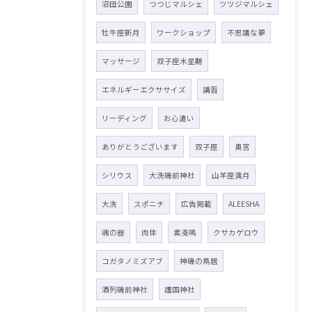
沼田公園
つつじマルシェ
ツツジマルシェ
牡牛座新月
ワークショップ
不思議な夢
マッサージ
双子座木星期
エネルギーエクササイズ
講習
リーディング
お心遣い
ありがとうございます
双子座
奥宮
シリウス
大洗磯前神社
山羊座満月
大洗
スポニチ
広告掲載
ALEESHA
魂の器
肉体
素戔嗚
クサカゲロウ
コガタノミズアブ
神磯の鳥居
酒列磯前神社
護国神社