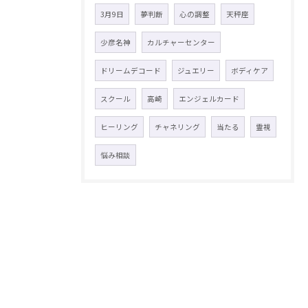
3月9日
夢判断
心の調整
天秤座
少彦名神
カルチャーセンター
ドリームデコード
ジュエリー
ボディケア
スクール
高崎
エンジェルカード
ヒーリング
チャネリング
当たる
霊視
悩み相談