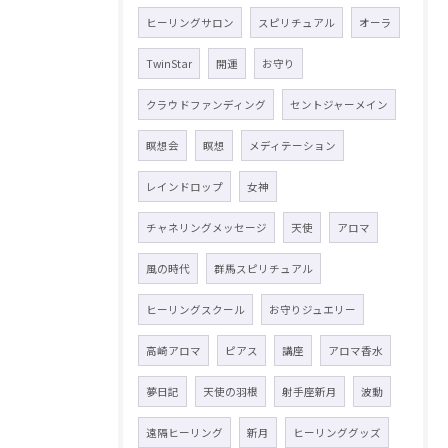
ヒーリングサロン
スピリチュアル
オーラ
TwinStar
開運
お守り
クラウドファンディング
セントジャーメイン
瞑想会
瞑想
メディテーション
レインドロップ
女神
チャネリングメッセージ
天使
アロマ
風の時代
群馬スピリチュアル
ヒーリングスクール
お守りジュエリー
高崎アロマ
ピアス
講座
アロマ香水
夢日記
天使の羽根
射手座新月
波動
遠隔ヒーリング
新月
ヒーリンググッズ