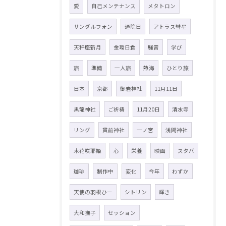
愛
自己メンテナンス
メタトロン
サンダルフォン
通院日
アトラス彗星
天秤座新月
金環日食
騒音
学び
旅
準備
一人旅
熱海
ひとり旅
日本
京都
御岩神社
11月11日
黒龍神社
ご祈祷
11月20日
清水寺
リング
貫前神社
一ノ宮
浅間神社
木花咲耶姫
心
栄養
映画
スタバ
珈琲
制作中
変化
今年
わずか
天使の羽根ひー
シトリン
輝き
大和撫子
セッション