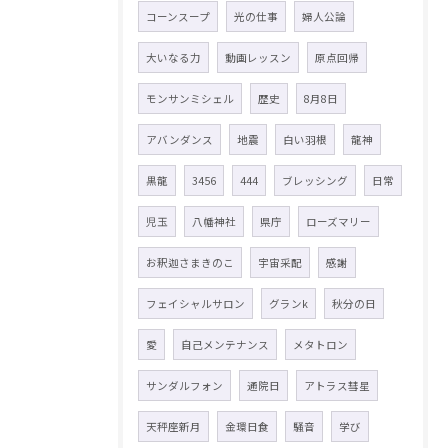
コーンスープ
光の仕事
婦人公論
大いなる力
動画レッスン
原点回帰
モンサンミシェル
歴史
8月8日
アバンダンス
地震
白い羽根
龍神
黒龍
3456
444
ブレッシング
日常
児玉
八幡神社
県庁
ローズマリー
お釈迦さまきのこ
宇宙采配
感謝
フェイシャルサロン
グランk
秋分の日
愛
自己メンテナンス
メタトロン
サンダルフォン
通院日
アトラス彗星
天秤座新月
金環日食
騒音
学び