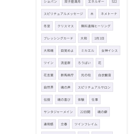
ショパン
双子座満月
エネルギー
522
スピリチュアルメッセージ
木
ネメトーナ
冬至
クリスマス
無料遠隔ヒーリング
ブレッシングカード
大和
1月1日
大和魂
目覚めよ
ミカエル
女神イシス
ツイン
流星群
ろうばい
花
花言葉
群馬県庁
光の柱
白衣観音
自然界
魂の声
スピリチュアルサロン
伝授
魂の喜び
体験
仕事
サンタジャーメイン
22日間
魂の癖
違和感
立春
ツインフレイム