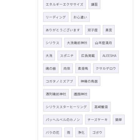
エネルギーエクササイズ
講習
リーディング
お心遣い
ありがとうございます
双子座
奥宮
シリウス
大洗磯前神社
山羊座満月
大洗
スポニチ
広告掲載
ALEESHA
魂の器
肉体
素戔嗚
クサカゲロウ
コガタノミズアブ
神磯の鳥居
酒列磯前神社
護国神社
シリウススターヒーリング
高崎観音
パッヘルベルのカノン
チーズケーキ
簡単
バラの花
雨
浄化
ゴボウ