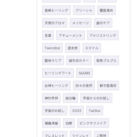
高崎ヒーリング
アリーシャ
蟹座満月
天使のアロマ
メッセージ
歯のケア
言葉
アチューメント
アメジストリング
TwinsStar
過去世
スマイル
聖母マリア
誕生日カラー
紫色プルプル
ヒーリングアート
SAZARE
女神ヒーリング
日々の徒然
獅子座満月
神社参拝
自分軸
宇宙からのお試し
宇宙のお試し
33333
TwiStar
瀬織津姫
羽根
ピンクサファイア
ブレスレット
ツインレイ
ご感想