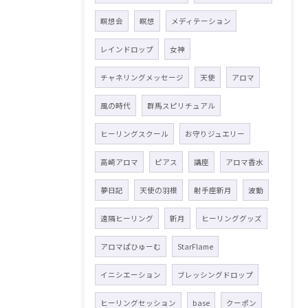
瞑想会
瞑想
メディテーション
レインドロップ
女神
チャネリングメッセージ
天使
アロマ
風の時代
群馬スピリチュアル
ヒーリングスクール
お守りジュエリー
高崎アロマ
ピアス
講座
アロマ香水
夢日記
天使の羽根
射手座新月
波動
遠隔ヒーリング
新月
ヒーリンググッズ
アロマぱひゅーむ
StarFlame
イニシエーション
ブレッシングドロップ
ヒーリングセッション
base
クーポン