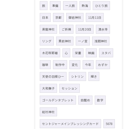
旅
準備
一人旅
熱海
ひとり旅
日本
京都
御岩神社
11月11日
黒龍神社
ご祈祷
11月20日
清水寺
リング
貫前神社
一ノ宮
浅間神社
木花咲耶姫
心
栄養
映画
スタバ
珈琲
制作中
変化
今年
わずか
天使の羽根ひー
シトリン
輝き
大和撫子
セッション
ゴールデンタブレット
目醒め
数字
総社神社
セントジャーメインブレッシングカード
5678