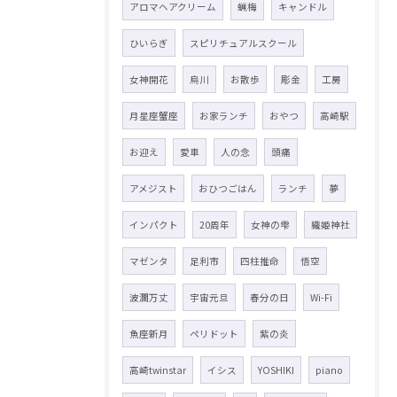
アロマヘアクリーム
蝋梅
キャンドル
ひいらぎ
スピリチュアルスクール
女神開花
烏川
お散歩
彫金
工房
月星座蟹座
お家ランチ
おやつ
高崎駅
お迎え
愛車
人の念
頭痛
アメジスト
おひつごはん
ランチ
夢
インパクト
20周年
女神の雫
織姫神社
マゼンタ
足利市
四柱推命
悟空
波瀾万丈
宇宙元旦
春分の日
Wi-Fi
魚座新月
ペリドット
紫の炎
高崎twinstar
イシス
YOSHIKI
piano