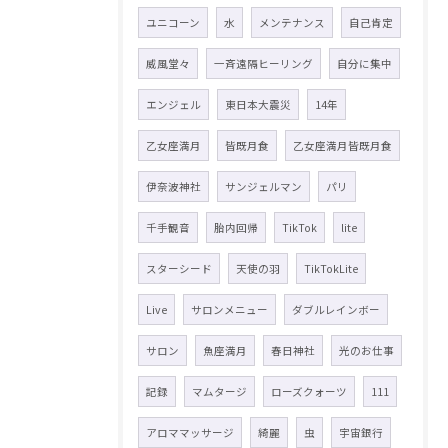
ユニコーン
水
メンテナンス
自己肯定
威風堂々
一斉遠隔ヒーリング
自分に集中
エンジェル
東日本大震災
14年
乙女座満月
皆既月食
乙女座満月皆既月食
伊奈波神社
サンジェルマン
パリ
千手観音
胎内回帰
TikTok
lite
スターシード
天使の羽
TikTokLite
Live
サロンメニュー
ダブルレインボー
サロン
魚座満月
春日神社
光のお仕事
記録
マムタージ
ローズクォーツ
111
アロママッサージ
綺麗
虫
宇宙銀行