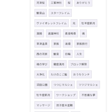
河津桜
三峯神社
桜
ありがとう
観音山
スターフレイム
ヴァイオレットフレイム
光
牡羊座新月
満開
進雄神社
素戔嗚尊
魂
草津温泉
家族
湯畑
家族旅行
西の河原
観音
日輪
人生
魂の学び
蠍座満月
ブロック解除
大浄化
たけのこご飯
おうちランチ
沼田公園
つつじマルシェ
ツツジマルシェ
牡牛座新月
ワークショップ
不思議な夢
マッサージ
双子座木星期