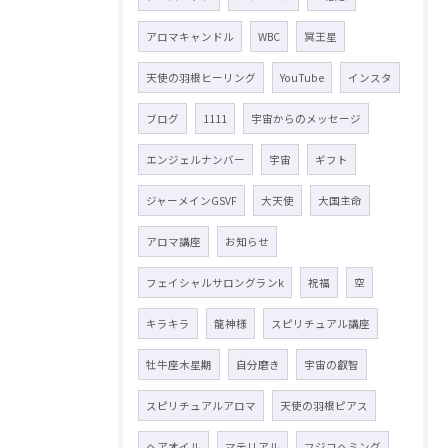
アロマキャンドル
WBC
冥王星
天使の羽根ヒーリング
YouTube
インスタ
ブログ
1111
宇宙からのメッセージ
エンジェルナンバー
宇宙
ギフト
ジャーメインGSVF
大天使
大国主命
アロマ講座
お知らせ
フェイシャルサロングランk
祝福
空
キラキラ
龍神様
スピリチュアル講座
牡牛座木星期
自分磨き
宇宙の叡智
スピリチュアルアロマ
天使の羽根ピアス
ヘアオイル
マテリアル
フジコヘミング