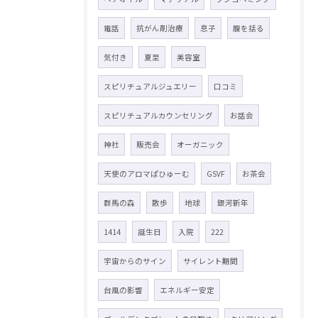
電話
抗がん剤治療
息子
腹を括る
気付き
夏至
美容室
スピリチュアルジュエリー
口コミ
スピリチュアルカウンセリング
お話会
神社
販売会
オーガニック
天使のアロマぱひゅーむ
GSVF
お茶会
群馬の森
散歩
地球
銀河新年
1414
誕生日
入院
222
宇宙からのサイン
サイレント期間
台風の影響
エネルギー安定