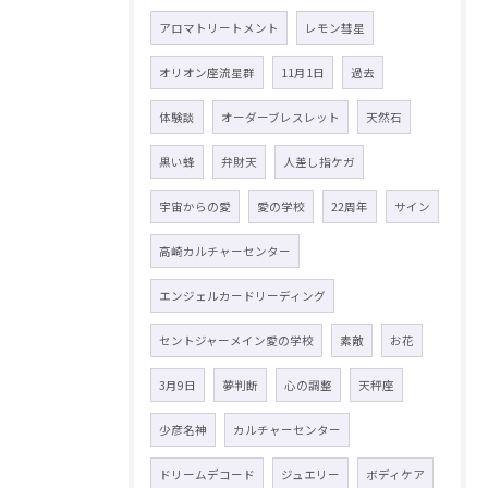
アロマトリートメント
レモン彗星
オリオン座流星群
11月1日
過去
体験談
オーダーブレスレット
天然石
黒い蜂
弁財天
人差し指ケガ
宇宙からの愛
愛の学校
22周年
サイン
高崎カルチャーセンター
エンジェルカードリーディング
セントジャーメイン愛の学校
素敵
お花
3月9日
夢判断
心の調整
天秤座
少彦名神
カルチャーセンター
ドリームデコード
ジュエリー
ボディケア