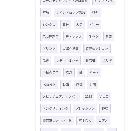
ゴールデンタブレットの目醒め
クリアリング
解放
レインドロップ講習
復習
シンクロ
自分
大切
パワー
乙女座新月
デトックス
手作り
酵素
ドリンク
ご紹介動画
遠隔セッション
呟き
レディポルシャ
お花畑
さんぽ
中秋の名月
満月
虹
ハート
水たまり
動画
遠隔
夕陽
スピリチュアルナンバー
2222
ゾロ目
ヤングリヴィング
プレッシング
移転
美容室スターシード
草木染め
ピアノ