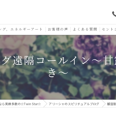
ング，エネルギーアート
お客様の声
よくある質問
セント
口コミ
セント
ング遠隔コールイン〜甘
セント
き〜
お守り
績多数の☆Twin Star☆
アリーシャのスピリチュアルブログ
観音