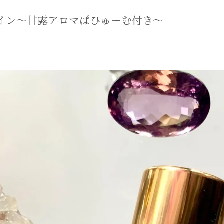
イン〜甘露アロマぱひゅーむ付き〜