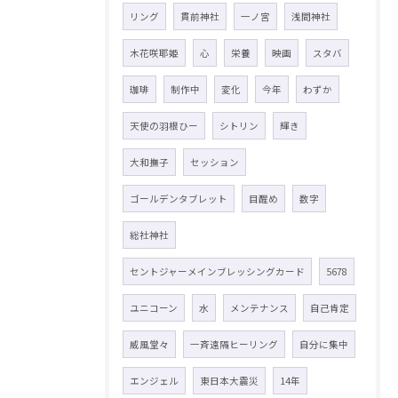
リング
貫前神社
一ノ宮
浅間神社
木花咲耶姫
心
栄養
映画
スタバ
珈琲
制作中
変化
今年
わずか
天使の羽根ひー
シトリン
輝き
大和撫子
セッション
ゴールデンタブレット
目醒め
数字
総社神社
セントジャーメインブレッシングカード
5678
ユニコーン
水
メンテナンス
自己肯定
威風堂々
一斉遠隔ヒーリング
自分に集中
エンジェル
東日本大震災
14年