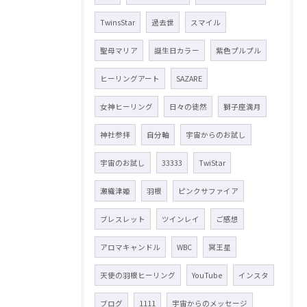
TwinsStar
過去世
スマイル
聖母マリア
誕生日カラー
紫色プルプル
ヒーリングアート
SAZARE
女神ヒーリング
日々の徒然
獅子座満月
神社参拝
自分軸
宇宙からのお試し
宇宙のお試し
33333
TwiStar
瀬織津姫
羽根
ピンクサファイア
ブレスレット
ツインレイ
ご感想
アロマキャンドル
WBC
冥王星
天使の羽根ヒーリング
YouTube
インスタ
ブログ
1111
宇宙からのメッセージ