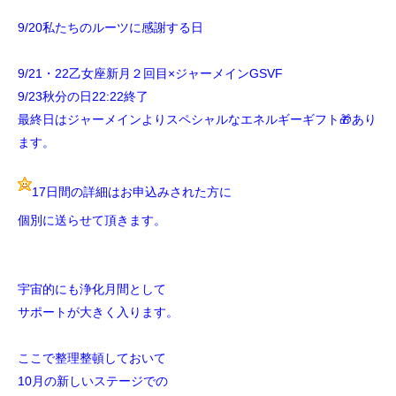
9/20私たちのルーツに感謝する日
9/21・22乙女座新月２回目×ジャーメインGSVF
9/23秋分の日22:22終了
最終日はジャーメインよりスペシャルなエネルギーギフト🎁あり
ます。
17日間の詳細はお申込みされた方に
個別に送らせて頂きます。
宇宙的にも浄化月間として
サポートが大きく入ります。
ここで整理整頓しておいて
10月の新しいステージでの