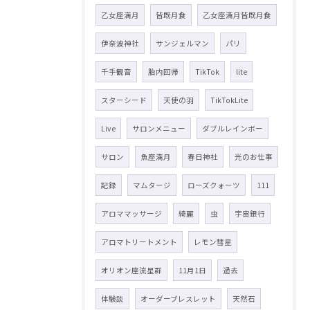
乙女座満月
皆既月食
乙女座満月皆既月食
伊奈波神社
サンジェルマン
パリ
千手観音
胎内回帰
TikTok
lite
スターシード
天使の羽
TikTokLite
Live
サロンメニュー
ダブルレインボー
サロン
魚座満月
春日神社
光のお仕事
記録
マムタージ
ローズクォーツ
111
アロママッサージ
綺麗
虫
宇宙銀行
アロマトリートメント
レモン彗星
オリオン座流星群
11月1日
過去
体験談
オーダーブレスレット
天然石