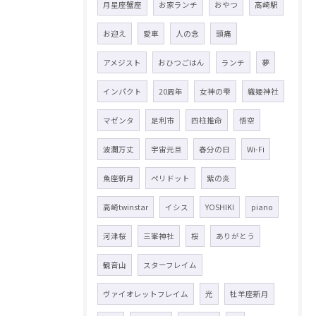
月星座蟹座
お家ランチ
おやつ
高崎駅
お迎え
愛車
人の念
頭痛
アメジスト
おひつごはん
ランチ
夢
インパクト
20周年
女神の雫
織姫神社
マゼンタ
足利市
四柱推命
悟空
波瀾万丈
宇宙元旦
春分の日
Wi-Fi
魚座新月
ペリドット
紫の炎
高崎twinstar
イシス
YOSHIKI
piano
河津桜
三峯神社
桜
ありがとう
観音山
スターフレイム
ヴァイオレットフレイム
光
牡羊座新月