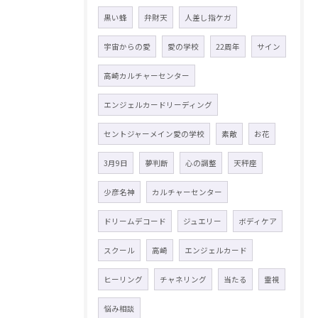
黒い蜂
弁財天
人差し指ケガ
宇宙からの愛
愛の学校
22周年
サイン
高崎カルチャーセンター
エンジェルカードリーディング
セントジャーメイン愛の学校
素敵
お花
3月9日
夢判断
心の調整
天秤座
少彦名神
カルチャーセンター
ドリームデコード
ジュエリー
ボディケア
スクール
高崎
エンジェルカード
ヒーリング
チャネリング
当たる
霊視
悩み相談