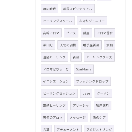
風の時代
群馬スピリチュアル
ヒーリングスクール
お守りジュエリー
高崎アロマ
ピアス
講座
アロマ香水
夢日記
天使の羽根
射手座新月
波動
遠隔ヒーリング
新月
ヒーリンググッズ
アロマぱひゅーむ
StarFlame
イニシエーション
ブレッシングドロップ
ヒーリングセッション
base
クーポン
高崎ヒーリング
アリーシャ
蟹座満月
天使のアロマ
メッセージ
歯のケア
言葉
アチューメント
アメジストリング