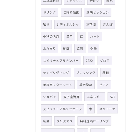
乙女座新月
デトックス
手作り
酵素
ドリンク
ご紹介動画
遠隔セッション
呟き
レディポルシャ
お花畑
さんぽ
中秋の名月
満月
虹
ハート
水たまり
動画
遠隔
夕陽
スピリチュアルナンバー
2222
ゾロ目
ヤングリヴィング
プレッシング
移転
美容室スターシード
草木染め
ピアノ
ショパン
双子座満月
エネルギー
522
スピリチュアルメッセージ
木
ネメトーナ
冬至
クリスマス
無料遠隔ヒーリング