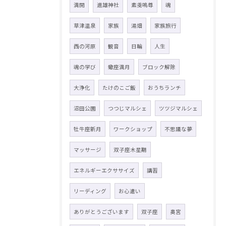
満開
進雄神社
素戔嗚尊
魂
草津温泉
家族
湯畑
家族旅行
西の河原
観音
日輪
人生
魂の学び
蠍座満月
ブロック解除
大浄化
たけのこご飯
おうちランチ
沼田公園
つつじマルシェ
ツツジマルシェ
牡牛座新月
ワークショップ
不思議な夢
マッサージ
双子座木星期
エネルギーエクササイズ
講習
リーディング
お心遣い
ありがとうございます
双子座
奥宮