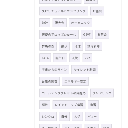
スピリチュアルカウンセリング
お話会
神社
販売会
オーガニック
天使のアロマぱひゅーむ
GSVF
お茶会
群馬の森
散歩
地球
銀河新年
1414
誕生日
入院
222
宇宙からのサイン
サイレント期間
台風の影響
エネルギー安定
ゴールデンタブレットの目醒め
クリアリング
解放
レインドロップ講習
復習
シンクロ
自分
大切
パワー