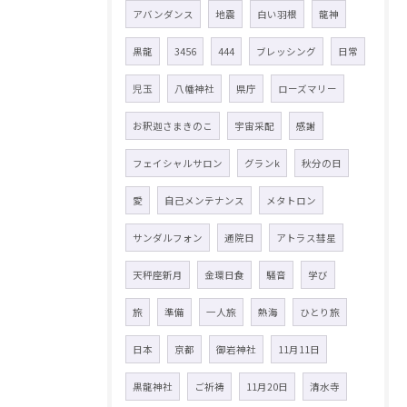
アバンダンス
地震
白い羽根
龍神
黒龍
3456
444
ブレッシング
日常
児玉
八幡神社
県庁
ローズマリー
お釈迦さまきのこ
宇宙采配
感謝
フェイシャルサロン
グランk
秋分の日
愛
自己メンテナンス
メタトロン
サンダルフォン
通院日
アトラス彗星
天秤座新月
金環日食
騒音
学び
旅
準備
一人旅
熱海
ひとり旅
日本
京都
御岩神社
11月11日
黒龍神社
ご祈祷
11月20日
清水寺