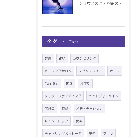
シリウスの光・祝福の波動チャージ遠隔お知らせ〜銀河新年〜
タグ
Tags
群馬
占い
カウンセリング
ヒーリングサロン
スピリチュアル
オーラ
TwinStar
開運
お守り
クラウドファンディング
セントジャーメイン
瞑想会
瞑想
メディテーション
レインドロップ
女神
チャネリングメッセージ
天使
アロマ