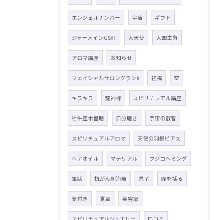
エンジェルナンバー
宇宙
ギフト
ジャーメインGSVF
大天使
大国主命
アロマ講座
お知らせ
フェイシャルサロングランk
祝福
空
キラキラ
龍神様
スピリチュアル講座
牡牛座木星期
自分磨き
宇宙の叡智
スピリチュアルアロマ
天使の羽根ピアス
ヘアオイル
マテリアル
フジコヘミング
電話
抗がん剤治療
息子
腹を括る
気付き
夏至
美容室
スピリチュアルジュエリー
口コミ