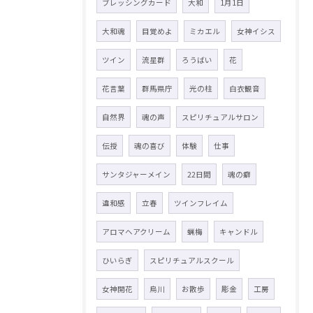
ブレッシングカード
大和
1月1日
大和魂
目覚めよ
ミカエル
女神イシス
ツイン
流星群
ろうばい
花
花言葉
群馬県庁
光の柱
白衣観音
自然界
魂の声
スピリチュアルサロン
伝授
魂の喜び
体験
仕事
サンタジャーメイン
22日間
魂の癖
違和感
立春
ツインフレイム
アロマヘアクリーム
蝋梅
キャンドル
ひいらぎ
スピリチュアルスクール
女神開花
烏川
お散歩
彫金
工房