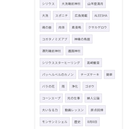
シリウス
大洗磯前神社
山羊座満月
大洗
スポニチ
広告掲載
ALEESHA
魂の器
肉体
素戔嗚
クサカゲロウ
コガタノミズアブ
神磯の鳥居
酒列磯前神社
護国神社
シリウススターヒーリング
高崎観音
パッヘルベルのカノン
チーズケーキ
簡単
バラの花
雨
浄化
ゴボウ
コーンスープ
光の仕事
婦人公論
大いなる力
動画レッスン
原点回帰
モンサンミシェル
歴史
8月8日