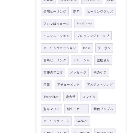
遠隔ヒーリング
新月
ヒーリンググッズ
アロマぱひゅーむ
StarFlame
イニシエーション
ブレッシングドロップ
ヒーリングセッション
base
クーポン
高崎ヒーリング
アリーシャ
蟹座満月
天使のアロマ
メッセージ
歯のケア
言葉
アチューメント
アメジストリング
TwinsStar
過去世
スマイル
聖母マリア
誕生日カラー
紫色プルプル
ヒーリングアート
SAZARE