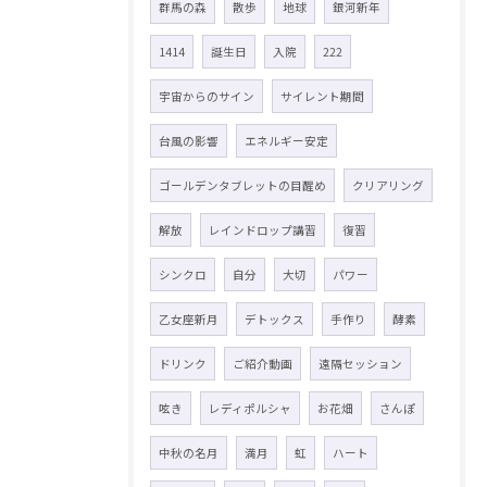
群馬の森
散歩
地球
銀河新年
1414
誕生日
入院
222
宇宙からのサイン
サイレント期間
台風の影響
エネルギー安定
ゴールデンタブレットの目醒め
クリアリング
解放
レインドロップ講習
復習
シンクロ
自分
大切
パワー
乙女座新月
デトックス
手作り
酵素
ドリンク
ご紹介動画
遠隔セッション
呟き
レディポルシャ
お花畑
さんぽ
中秋の名月
満月
虹
ハート