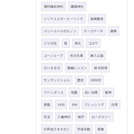
酒列磯前神社
護国神社
シリウススターヒーリング
高崎観音
パッヘルベルのカノン
チーズケーキ
簡単
バラの花
雨
浄化
ゴボウ
コーンスープ
光の仕事
婦人公論
大いなる力
動画レッスン
原点回帰
モンサンミシェル
歴史
8月8日
アバンダンス
地震
白い羽根
龍神
黒龍
3456
444
ブレッシング
日常
児玉
八幡神社
県庁
ローズマリー
お釈迦さまきのこ
宇宙采配
感謝