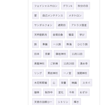
フェイシャルサロン
グランk
秋分の日
愛
自己メンテナンス
メタトロン
サンダルフォン
通院日
アトラス彗星
天秤座新月
金環日食
騒音
学び
旅
準備
一人旅
熱海
ひとり旅
日本
京都
御岩神社
11月11日
黒龍神社
ご祈祷
11月20日
清水寺
リング
貫前神社
一ノ宮
浅間神社
木花咲耶姫
心
栄養
映画
スタバ
珈琲
制作中
変化
今年
わずか
天使の羽根ひー
シトリン
輝き