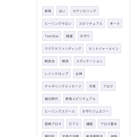
群馬
占い
カウンセリング
ヒーリングサロン
スピリチュアル
オーラ
TwinStar
開運
お守り
クラウドファンディング
セントジャーメイン
瞑想会
瞑想
メディテーション
レインドロップ
女神
チャネリングメッセージ
天使
アロマ
風の時代
群馬スピリチュアル
ヒーリングスクール
お守りジュエリー
高崎アロマ
ピアス
講座
アロマ香水
夢日記
天使の羽根
射手座新月
波動