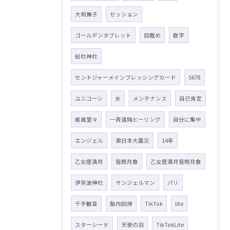
大和撫子
セッション
ゴールデンタブレット
目醒め
数字
総社神社
セントジャーメインブレッシングカード
5678
ユニコーン
水
メンテナンス
自己肯定
威風堂々
一斉遠隔ヒーリング
自分に集中
エンジェル
東日本大震災
14年
乙女座満月
皆既月食
乙女座満月皆既月食
伊奈波神社
サンジェルマン
パリ
千手観音
胎内回帰
TikTok
lite
スターシード
天使の羽
TikTokLite