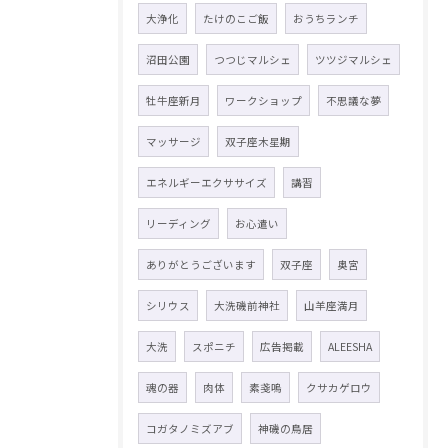
大浄化
たけのこご飯
おうちランチ
沼田公園
つつじマルシェ
ツツジマルシェ
牡牛座新月
ワークショップ
不思議な夢
マッサージ
双子座木星期
エネルギーエクササイズ
講習
リーディング
お心遣い
ありがとうございます
双子座
奥宮
シリウス
大洗磯前神社
山羊座満月
大洗
スポニチ
広告掲載
ALEESHA
魂の器
肉体
素戔嗚
クサカゲロウ
コガタノミズアブ
神磯の鳥居