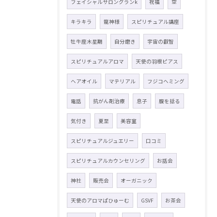
フェイシャルサロングランk
祝福
空
キラキラ
龍神様
スピリチュアル講座
牡牛座木星期
自分磨き
宇宙の叡智
スピリチュアルアロマ
天使の羽根ピアス
ヘアオイル
マテリアル
フジコヘミング
電話
抗がん剤治療
息子
腹を括る
気付き
夏至
美容室
スピリチュアルジュエリー
口コミ
スピリチュアルカウンセリング
お話会
神社
販売会
オーガニック
天使のアロマぱひゅーむ
GSVF
お茶会