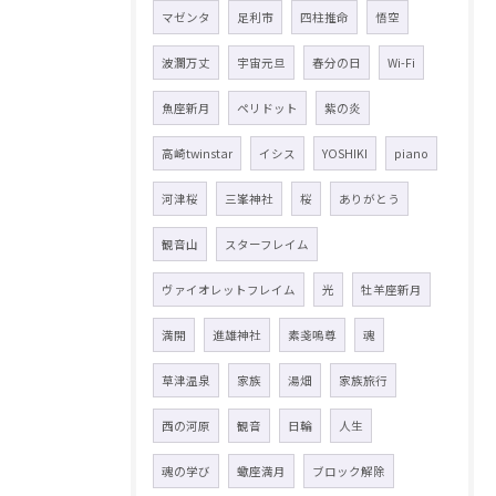
マゼンタ
足利市
四柱推命
悟空
波瀾万丈
宇宙元旦
春分の日
Wi-Fi
魚座新月
ペリドット
紫の炎
高崎twinstar
イシス
YOSHIKI
piano
河津桜
三峯神社
桜
ありがとう
観音山
スターフレイム
ヴァイオレットフレイム
光
牡羊座新月
満開
進雄神社
素戔嗚尊
魂
草津温泉
家族
湯畑
家族旅行
西の河原
観音
日輪
人生
魂の学び
蠍座満月
ブロック解除