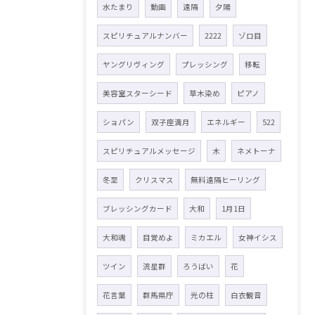
水たまり
動画
遠隔
夕陽
スピリチュアルナンバー
2222
ゾロ目
ヤングリヴィング
プレッシング
移転
美容室スターシード
草木染め
ピアノ
ショパン
双子座満月
エネルギー
522
スピリチュアルメッセージ
木
ネメトーナ
冬至
クリスマス
無料遠隔ヒーリング
ブレッシングカード
大和
1月1日
大和魂
目覚めよ
ミカエル
女神イシス
ツイン
流星群
ろうばい
花
花言葉
群馬県庁
光の柱
白衣観音