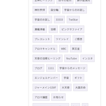
女神ヒーリング
日々の徒然
獅子座満月
神社参拝
自分軸
宇宙からのお試し
宇宙のお試し
33333
TwiStar
瀬織津姫
羽根
ピンクサファイア
ブレスレット
ツインレイ
ご感想
アロマキャンドル
WBC
冥王星
天使の羽根ヒーリング
YouTube
インスタ
ブログ
1111
宇宙からのメッセージ
エンジェルナンバー
宇宙
ギフト
ジャーメインGSVF
大天使
大国主命
アロマ講座
お知らせ