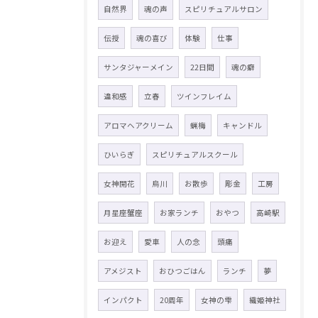
自然界
魂の声
スピリチュアルサロン
伝授
魂の喜び
体験
仕事
サンタジャーメイン
22日間
魂の癖
違和感
立春
ツインフレイム
アロマヘアクリーム
蝋梅
キャンドル
ひいらぎ
スピリチュアルスクール
女神開花
烏川
お散歩
彫金
工房
月星座蟹座
お家ランチ
おやつ
高崎駅
お迎え
愛車
人の念
頭痛
アメジスト
おひつごはん
ランチ
夢
インパクト
20周年
女神の雫
織姫神社