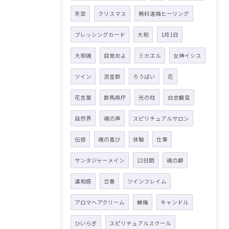
冬至
クリスマス
無料遠隔ヒーリング
ブレッシングカード
大和
1月1日
大和魂
目覚めよ
ミカエル
女神イシス
ツイン
流星群
ろうばい
花
花言葉
群馬県庁
光の柱
白衣観音
自然界
魂の声
スピリチュアルサロン
伝授
魂の喜び
体験
仕事
サンタジャーメイン
22日間
魂の癖
違和感
立春
ツインフレイム
アロマヘアクリーム
蝋梅
キャンドル
ひいらぎ
スピリチュアルスクール