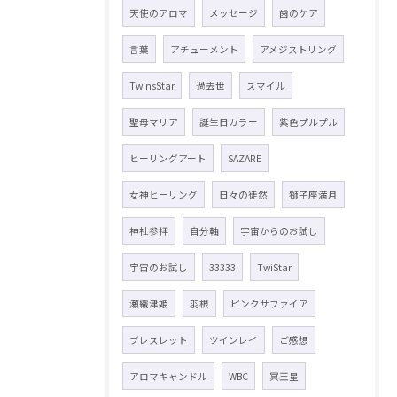
天使のアロマ
メッセージ
歯のケア
言葉
アチューメント
アメジストリング
TwinsStar
過去世
スマイル
聖母マリア
誕生日カラー
紫色プルプル
ヒーリングアート
SAZARE
女神ヒーリング
日々の徒然
獅子座満月
神社参拝
自分軸
宇宙からのお試し
宇宙のお試し
33333
TwiStar
瀬織津姫
羽根
ピンクサファイア
ブレスレット
ツインレイ
ご感想
アロマキャンドル
WBC
冥王星