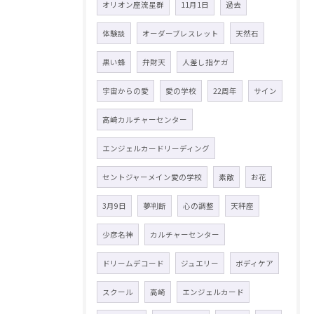
オリオン座流星群
11月1日
過去
体験談
オーダーブレスレット
天然石
黒い蜂
弁財天
人差し指ケガ
宇宙からの愛
愛の学校
22周年
サイン
高崎カルチャーセンター
エンジェルカードリーディング
セントジャーメイン愛の学校
素敵
お花
3月9日
夢判断
心の調整
天秤座
少彦名神
カルチャーセンター
ドリームデコード
ジュエリー
ボディケア
スクール
高崎
エンジェルカード