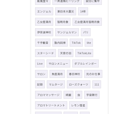
威風堂々
一斉遠隔ヒーリング
自分に集中
エンジェル
東日本大震災
14年
乙女座満月
皆既月食
乙女座満月皆既月食
伊奈波神社
サンジェルマン
パリ
千手観音
胎内回帰
TikTok
lite
スターシード
天使の羽
TikTokLite
Live
サロンメニュー
ダブルレインボー
サロン
魚座満月
春日神社
光のお仕事
記録
マムタージ
ローズクォーツ
111
アロママッサージ
綺麗
虫
宇宙銀行
アロマトリートメント
レモン彗星