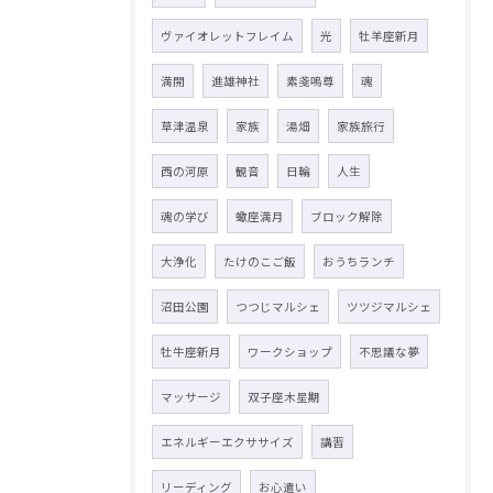
ヴァイオレットフレイム
光
牡羊座新月
満開
進雄神社
素戔嗚尊
魂
草津温泉
家族
湯畑
家族旅行
西の河原
観音
日輪
人生
魂の学び
蠍座満月
ブロック解除
大浄化
たけのこご飯
おうちランチ
沼田公園
つつじマルシェ
ツツジマルシェ
牡牛座新月
ワークショップ
不思議な夢
マッサージ
双子座木星期
エネルギーエクササイズ
講習
リーディング
お心遣い