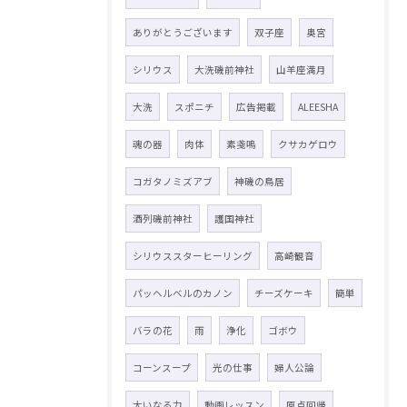
ありがとうございます
双子座
奥宮
シリウス
大洗磯前神社
山羊座満月
大洗
スポニチ
広告掲載
ALEESHA
魂の器
肉体
素戔嗚
クサカゲロウ
コガタノミズアブ
神磯の鳥居
酒列磯前神社
護国神社
シリウススターヒーリング
高崎観音
パッヘルベルのカノン
チーズケーキ
簡単
バラの花
雨
浄化
ゴボウ
コーンスープ
光の仕事
婦人公論
大いなる力
動画レッスン
原点回帰