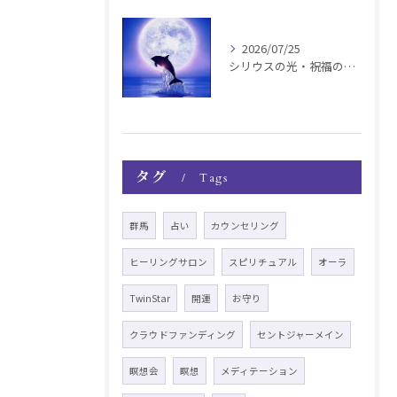
2026/07/25
シリウスの光・祝福の波動チャージ遠隔お知らせ〜銀河新年〜
タグ
Tags
群馬
占い
カウンセリング
ヒーリングサロン
スピリチュアル
オーラ
TwinStar
開運
お守り
クラウドファンディング
セントジャーメイン
瞑想会
瞑想
メディテーション