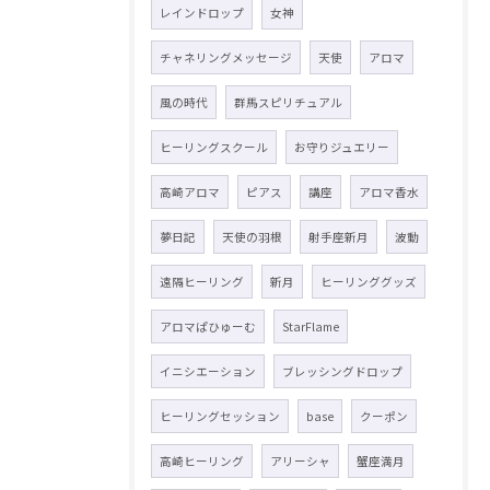
レインドロップ
女神
チャネリングメッセージ
天使
アロマ
風の時代
群馬スピリチュアル
ヒーリングスクール
お守りジュエリー
高崎アロマ
ピアス
講座
アロマ香水
夢日記
天使の羽根
射手座新月
波動
遠隔ヒーリング
新月
ヒーリンググッズ
アロマぱひゅーむ
StarFlame
イニシエーション
ブレッシングドロップ
ヒーリングセッション
base
クーポン
高崎ヒーリング
アリーシャ
蟹座満月