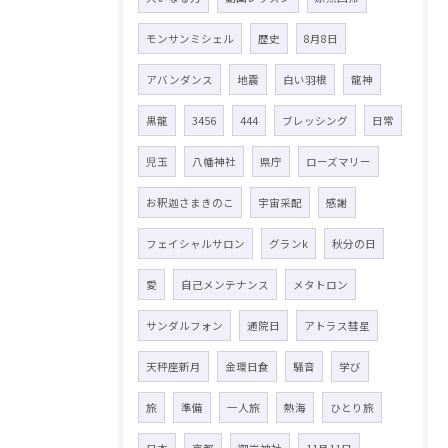
モンサンミシェル
歴史
8月8日
アバンダンス
地震
白い羽根
龍神
黒龍
3456
444
ブレッシング
日常
児玉
八幡神社
県庁
ローズマリー
お釈迦さまきのこ
宇宙采配
感謝
フェイシャルサロン
グランk
秋分の日
愛
自己メンテナンス
メタトロン
サンダルフォン
通院日
アトラス彗星
天秤座新月
金環日食
騒音
学び
旅
準備
一人旅
熱海
ひとり旅