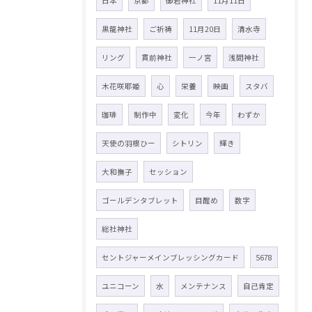
日本
京都
御岩神社
11月11日
黒龍神社
ご祈祷
11月20日
清水寺
リング
貫前神社
一ノ宮
浅間神社
木花咲耶姫
心
栄養
映画
スタバ
珈琲
制作中
変化
今年
わずか
天使の羽根ひー
シトリン
輝き
大和撫子
セッション
ゴールデンタブレット
目醒め
数字
総社神社
セントジャーメインブレッシングカード
5678
ユニコーン
水
メンテナンス
自己肯定