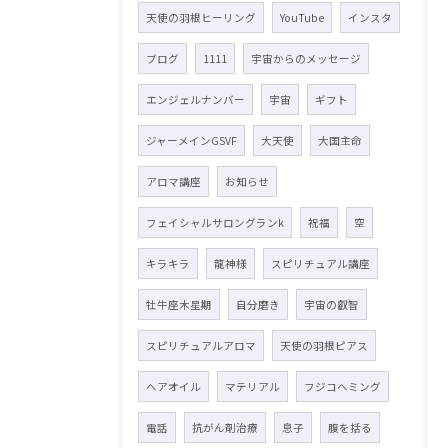
天使の羽根ヒーリング
YouTube
インスタ
ブログ
1111
宇宙からのメッセージ
エンジェルナンバー
宇宙
ギフト
ジャーメインGSVF
大天使
大国主命
アロマ講座
お知らせ
フェイシャルサロングランk
祝福
空
キラキラ
龍神様
スピリチュアル講座
牡牛座木星期
自分磨き
宇宙の叡智
スピリチュアルアロマ
天使の羽根ピアス
ヘアオイル
マテリアル
フジコヘミング
電話
抗がん剤治療
息子
腹を括る