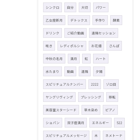
シンクロ
自分
大切
パワー
乙女座新月
デトックス
手作り
酵素
ドリンク
ご紹介動画
遠隔セッション
呟き
レディポルシャ
お花畑
さんぽ
中秋の名月
満月
虹
ハート
水たまり
動画
遠隔
夕陽
スピリチュアルナンバー
2222
ゾロ目
ヤングリヴィング
プレッシング
移転
美容室スターシード
草木染め
ピアノ
ショパン
双子座満月
エネルギー
522
スピリチュアルメッセージ
木
ネメトーナ