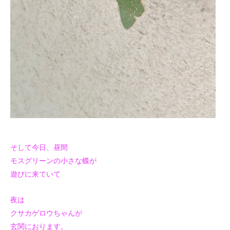
そして今日、昼間
モスグリーンの小さな蝶が
遊びに来ていて
夜は
クサカゲロウちゃんが
玄関におります。