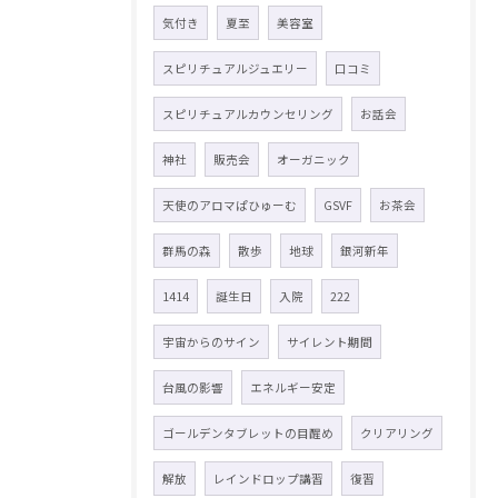
気付き
夏至
美容室
スピリチュアルジュエリー
口コミ
スピリチュアルカウンセリング
お話会
神社
販売会
オーガニック
天使のアロマぱひゅーむ
GSVF
お茶会
群馬の森
散歩
地球
銀河新年
1414
誕生日
入院
222
宇宙からのサイン
サイレント期間
台風の影響
エネルギー安定
ゴールデンタブレットの目醒め
クリアリング
解放
レインドロップ講習
復習