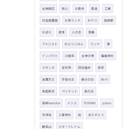
女神開花
烏川
お散歩
彫金
工房
月星座蟹座
お家ランチ
おやつ
高崎駅
お迎え
愛車
人の念
頭痛
アメジスト
おひつごはん
ランチ
夢
インパクト
20周年
女神の雫
織姫神社
マゼンタ
足利市
四柱推命
悟空
波瀾万丈
宇宙元旦
春分の日
Wi-Fi
魚座新月
ペリドット
紫の炎
高崎twinstar
イシス
YOSHIKI
piano
河津桜
三峯神社
桜
ありがとう
観音山
スターフレイム