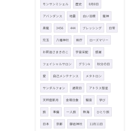
モンサンミシェル
歴史
8月8日
アバンダンス
地震
白い羽根
龍神
黒龍
3456
444
ブレッシング
日常
児玉
八幡神社
県庁
ローズマリー
お釈迦さまきのこ
宇宙采配
感謝
フェイシャルサロン
グランk
秋分の日
愛
自己メンテナンス
メタトロン
サンダルフォン
通院日
アトラス彗星
天秤座新月
金環日食
騒音
学び
旅
準備
一人旅
熱海
ひとり旅
日本
京都
御岩神社
11月11日