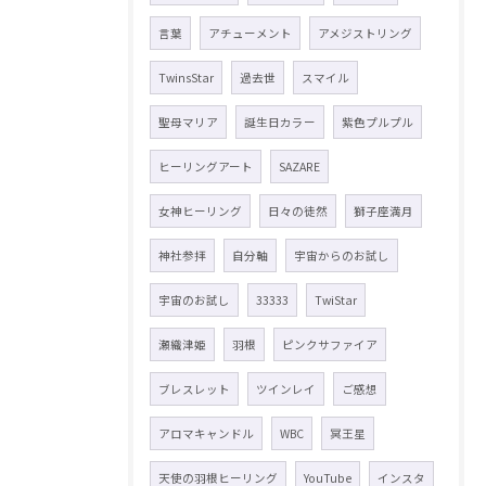
言葉
アチューメント
アメジストリング
TwinsStar
過去世
スマイル
聖母マリア
誕生日カラー
紫色プルプル
ヒーリングアート
SAZARE
女神ヒーリング
日々の徒然
獅子座満月
神社参拝
自分軸
宇宙からのお試し
宇宙のお試し
33333
TwiStar
瀬織津姫
羽根
ピンクサファイア
ブレスレット
ツインレイ
ご感想
アロマキャンドル
WBC
冥王星
天使の羽根ヒーリング
YouTube
インスタ