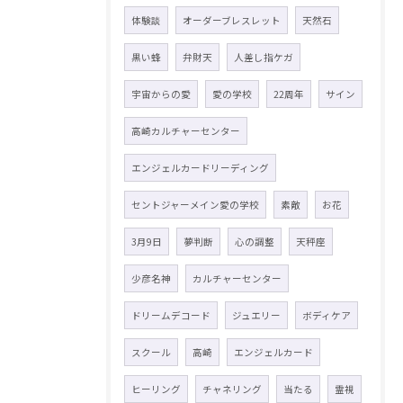
体験談
オーダーブレスレット
天然石
黒い蜂
弁財天
人差し指ケガ
宇宙からの愛
愛の学校
22周年
サイン
高崎カルチャーセンター
エンジェルカードリーディング
セントジャーメイン愛の学校
素敵
お花
3月9日
夢判断
心の調整
天秤座
少彦名神
カルチャーセンター
ドリームデコード
ジュエリー
ボディケア
スクール
高崎
エンジェルカード
ヒーリング
チャネリング
当たる
霊視