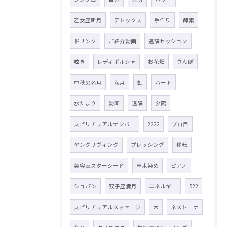
乙女座新月
デトックス
手作り
酵素
ドリンク
ご紹介動画
遠隔セッション
呟き
レディポルシャ
お花畑
さんぽ
中秋の名月
満月
虹
ハート
水たまり
動画
遠隔
夕陽
スピリチュアルナンバー
2222
ゾロ目
ヤングリヴィング
プレッシング
移転
美容室スターシード
草木染め
ピアノ
ショパン
双子座満月
エネルギー
522
スピリチュアルメッセージ
木
ネメトーナ