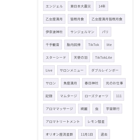
エンジェル
東日本大震災
14年
乙女座満月
皆既月食
乙女座満月皆既月食
伊奈波神社
サンジェルマン
パリ
千手観音
胎内回帰
TikTok
lite
スターシード
天使の羽
TikTokLite
Live
サロンメニュー
ダブルレインボー
サロン
魚座満月
春日神社
光のお仕事
記録
マムタージ
ローズクォーツ
111
アロママッサージ
綺麗
虫
宇宙銀行
アロマトリートメント
レモン彗星
オリオン座流星群
11月1日
過去