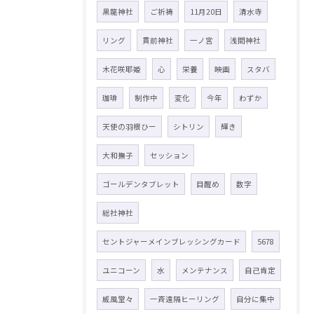
黒龍神社
ご祈祷
11月20日
清水寺
リング
貫前神社
一ノ宮
浅間神社
木花咲耶姫
心
栄養
映画
スタバ
珈琲
制作中
変化
今年
わずか
天使の羽根ひー
シトリン
輝き
大和撫子
セッション
ゴールデンタブレット
目醒め
数字
総社神社
セントジャーメインブレッシングカード
5678
ユニコーン
水
メンテナンス
自己肯定
威風堂々
一斉遠隔ヒーリング
自分に集中