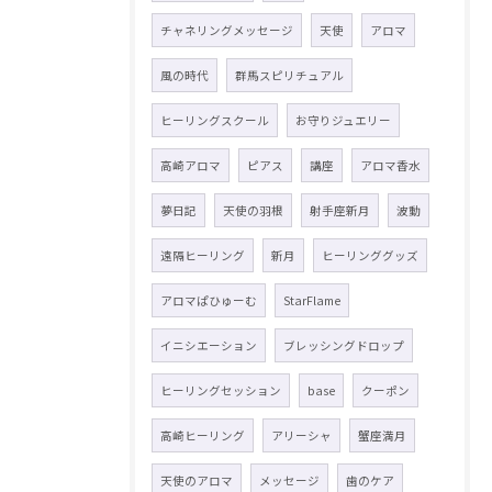
チャネリングメッセージ
天使
アロマ
風の時代
群馬スピリチュアル
ヒーリングスクール
お守りジュエリー
高崎アロマ
ピアス
講座
アロマ香水
夢日記
天使の羽根
射手座新月
波動
遠隔ヒーリング
新月
ヒーリンググッズ
アロマぱひゅーむ
StarFlame
イニシエーション
ブレッシングドロップ
ヒーリングセッション
base
クーポン
高崎ヒーリング
アリーシャ
蟹座満月
天使のアロマ
メッセージ
歯のケア