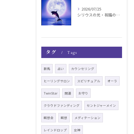
2026/07/25
シリウスの光・祝福の波動チャージ遠隔お知らせ〜銀河新年〜
タグ
Tags
群馬
占い
カウンセリング
ヒーリングサロン
スピリチュアル
オーラ
TwinStar
開運
お守り
クラウドファンディング
セントジャーメイン
瞑想会
瞑想
メディテーション
レインドロップ
女神