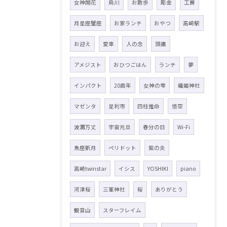
女神開花
烏川
お散歩
彫金
工房
月星座蟹座
お家ランチ
おやつ
高崎駅
お迎え
愛車
人の念
頭痛
アメジスト
おひつごはん
ランチ
夢
インパクト
20周年
女神の雫
織姫神社
マゼンタ
足利市
四柱推命
悟空
波瀾万丈
宇宙元旦
春分の日
Wi-Fi
魚座新月
ペリドット
紫の炎
高崎twinstar
イシス
YOSHIKI
piano
河津桜
三峯神社
桜
ありがとう
観音山
スターフレイム