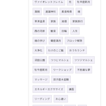
ヴァイオレットフレイム
光
牡羊座新月
満開
進雄神社
素戔嗚尊
魂
草津温泉
家族
湯畑
家族旅行
西の河原
観音
日輪
人生
魂の学び
蠍座満月
ブロック解除
大浄化
たけのこご飯
おうちランチ
沼田公園
つつじマルシェ
ツツジマルシェ
牡牛座新月
ワークショップ
不思議な夢
マッサージ
双子座木星期
エネルギーエクササイズ
講習
リーディング
お心遣い