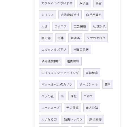
ありがとうございます
双子座
奥宮
シリウス
大洗磯前神社
山羊座満月
大洗
スポニチ
広告掲載
ALEESHA
魂の器
肉体
素戔嗚
クサカゲロウ
コガタノミズアブ
神磯の鳥居
酒列磯前神社
護国神社
シリウススターヒーリング
高崎観音
パッヘルベルのカノン
チーズケーキ
簡単
バラの花
雨
浄化
ゴボウ
コーンスープ
光の仕事
婦人公論
大いなる力
動画レッスン
原点回帰