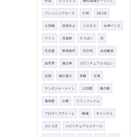
冬至
クリスマス
無料遠隔ヒーリング
ブレッシングカード
大和
1月1日
大和魂
目覚めよ
ミカエル
女神イシス
ツイン
流星群
ろうばい
花
花言葉
群馬県庁
光の柱
白衣観音
自然界
魂の声
スピリチュアルサロン
伝授
魂の喜び
体験
仕事
サンタジャーメイン
22日間
魂の癖
違和感
立春
ツインフレイム
アロマヘアクリーム
蝋梅
キャンドル
ひいらぎ
スピリチュアルスクール