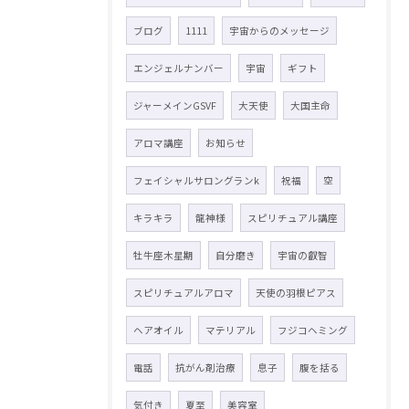
ブログ
1111
宇宙からのメッセージ
エンジェルナンバー
宇宙
ギフト
ジャーメインGSVF
大天使
大国主命
アロマ講座
お知らせ
フェイシャルサロングランk
祝福
空
キラキラ
龍神様
スピリチュアル講座
牡牛座木星期
自分磨き
宇宙の叡智
スピリチュアルアロマ
天使の羽根ピアス
ヘアオイル
マテリアル
フジコヘミング
電話
抗がん剤治療
息子
腹を括る
気付き
夏至
美容室