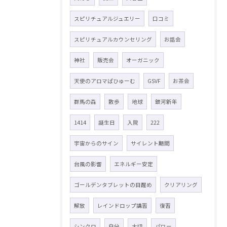
スピリチュアルジュエリー
口コミ
スピリチュアルカウンセリング
お話会
神社
販売会
オーガニック
天使のアロマぱひゅーむ
GSVF
お茶会
群馬の森
散歩
地球
銀河新年
1414
誕生日
入院
222
宇宙からのサイン
サイレント期間
台風の影響
エネルギー安定
ゴールデンタブレットの目醒め
クリアリング
解放
レインドロップ講習
復習
シンクロ
自分
大切
パワー